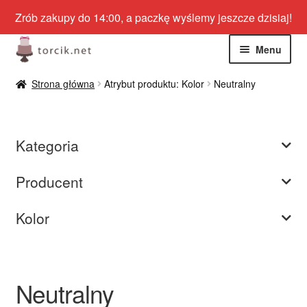
Zrób zakupy do 14:00, a paczkę wyślemy jeszcze dzisiaj!
Przejdź
Przejdź
Menu
do
do
nawigacji
treści
Rozwiń
Jadalne
Strona główna
Atrybut produktu: Kolor
Neutralny
menu
potom
Rozwiń
Niejadalne
menu
Kategoria
potom
Rozwiń
Barwniki spożywcze
menu
Producent
potom
Rozwiń
Tematyczne
menu
Kolor
potom
Blog
Wyprzedaż
Neutralny
Nowości