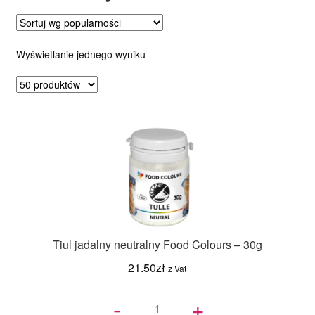
Ozdoby na tort weselny
Wyświetlanie jednego wyniku
Tiul jadalny neutralny Food Colours – 30g
21.50
zł
z Vat
ilość Tiul
jadalny
-
+
neutralny
Food
Colours -