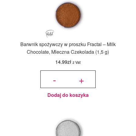
Barwnik spożywczy w proszku Fractal – Milk
Chocolate, Mleczna Czekolada (1,5 g)
14.99
zł
z Vat
ilość
Barwnik
-
+
spożywczy
w proszku
Fractal -
Milk
Chocolate,
Mleczna
Czekolada
(1,5 g)
Dodaj do koszyka