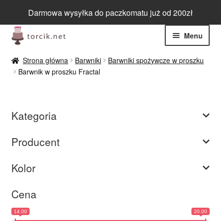
Darmowa wysyłka do paczkomatu już od 200zł
Przejdź
Przejdź
Menu
do
do
nawigacji
treści
Rozwiń
Jadalne
Strona główna
Barwniki
Barwniki spożywcze w proszku
menu
Barwnik w proszku Fractal
potom
Rozwiń
Niejadalne
menu
potom
Rozwiń
Barwniki spożywcze
Kategoria
menu
potom
Rozwiń
Tematyczne
Producent
menu
potom
Blog
Kolor
Wyprzedaż
Cena
14.00
20.00
Nowości