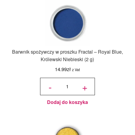
Barwnik spożywczy w proszku Fractal – Royal Blue,
Królewski Niebieski (2 g)
14.99
zł
z Vat
ilość
Barwnik
-
+
spożywczy
w proszku
Fractal -
Royal
Blue,
Królewski
Niebieski
(2 g)
Dodaj do koszyka