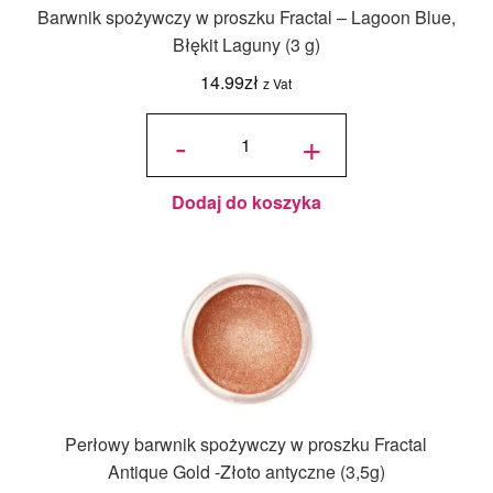
Barwnik spożywczy w proszku Fractal – Lagoon Blue,
Błękit Laguny (3 g)
14.99
zł
z Vat
ilość
Barwnik
-
+
spożywczy
w proszku
Fractal -
Lagoon
Blue,
Błękit
Laguny (3
g)
Dodaj do koszyka
Perłowy barwnik spożywczy w proszku Fractal
Antique Gold -Złoto antyczne (3,5g)