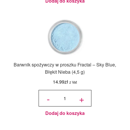
Dodaj do koszyka
Barwnik spożywczy w proszku Fractal – Sky Blue,
Błękit Nieba (4,5 g)
14.99
zł
z Vat
ilość
Barwnik
-
+
spożywczy
w proszku
Fractal -
Sky Blue,
Błękit
Nieba (4,5
g)
Dodaj do koszyka