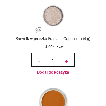
Barwnik w proszku Fractal – Cappucino (4 g)
14.99
zł
z Vat
ilość
Barwnik w
-
+
proszku
Fractal -
Cappucino
(4 g)
Dodaj do koszyka