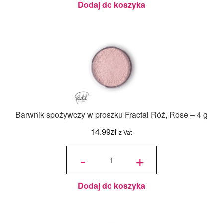
(1,5 g)
Dodaj do koszyka
Barwnik spożywczy w proszku Fractal Róż, Rose – 4 g
14.99
zł
z Vat
ilość
Barwnik
-
+
spożywczy
w proszku
Fractal
Róż, Rose
- 4 g
Dodaj do koszyka