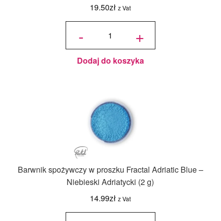
19.50
zł
z Vat
ilość
Perłowy
-
+
barwnik
spożywczy
w proszku
Fractal
Antique
Gold -
Złoto
antyczne
Dodaj do koszyka
(3,5g)
Barwnik spożywczy w proszku Fractal Adriatic Blue –
Niebieski Adriatycki (2 g)
14.99
zł
z Vat
ilość
Barwnik