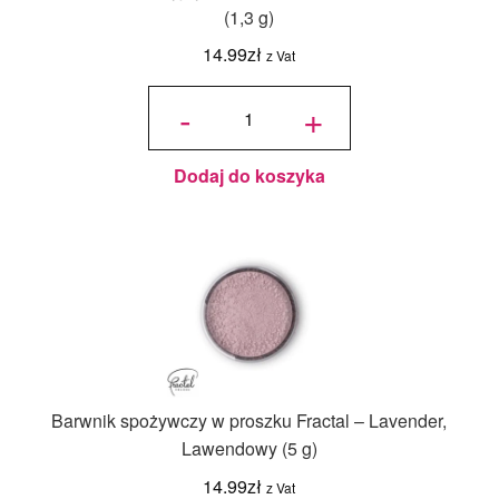
(1,3 g)
14.99
zł
z Vat
ilość
Barwnik
-
+
dekoracyjny
w proszku
Fractal -
Viola, Fiolet
(1,3 g)
Dodaj do koszyka
Barwnik spożywczy w proszku Fractal – Lavender,
Lawendowy (5 g)
14.99
zł
z Vat