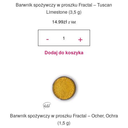
Barwnik spożywczy w proszku Fractal – Tuscan
Limestone (3,5 g)
14.99
zł
z Vat
ilość
Barwnik
-
+
spożywczy
w proszku
Fractal -
Tuscan
Limestone
(3,5 g)
Dodaj do koszyka
Barwnik spożywczy w proszku Fractal – Ocher, Ochra
(1,5 g)