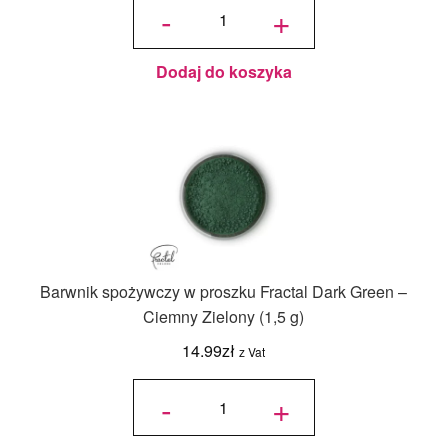
Barwnik
-
+
spożywczy
w proszku
Fractal -
Azure,
Niebieski
(2 g)
Dodaj do koszyka
Barwnik spożywczy w proszku Fractal Dark Green –
Ciemny Zielony (1,5 g)
14.99
zł
z Vat
ilość
Barwnik
-
+
spożywczy
w proszku
Fractal
Dark
Green -
Ciemny
Zielony