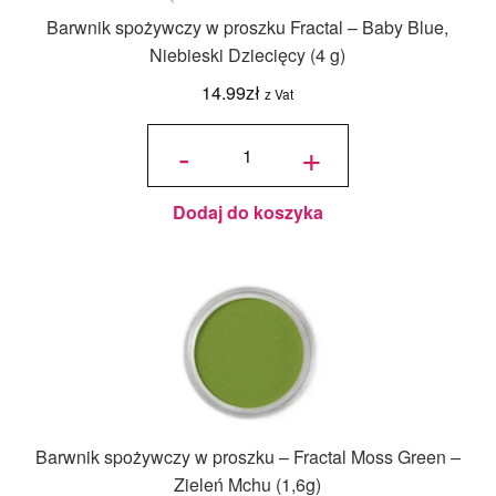
Barwnik spożywczy w proszku Fractal – Baby Blue,
Niebieski Dziecięcy (4 g)
14.99
zł
z Vat
ilość
Barwnik
-
+
spożywczy
w proszku
Fractal -
Baby Blue,
Niebieski
Dziecięcy
(4 g)
Dodaj do koszyka
Barwnik spożywczy w proszku – Fractal Moss Green –
Zieleń Mchu (1,6g)