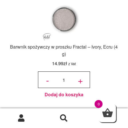
Barwnik spożywczy w proszku Fractal – Ivory, Ecru (4
g)
14.99
zł
z Vat
ilość
Barwnik
-
+
spożywczy
w proszku
Fractal -
Ivory, Ecru
(4 g)
Dodaj do koszyka
0
0