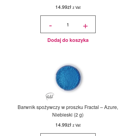
14.99
zł
z Vat
ilość
Barwnik
-
+
spożywczy
w proszku
- Fractal
Moss
Green -
Zieleń
Mchu
(1,6g)
Dodaj do koszyka
Barwnik spożywczy w proszku Fractal – Azure,
Niebieski (2 g)
14.99
zł
z Vat
ilość