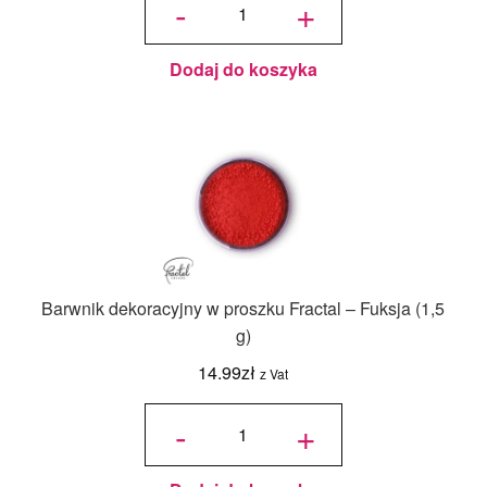
-
+
barwnik
dekoracyjny
w proszku -
Aurora
Green -
Fractal (2 g)
Dodaj do koszyka
Barwnik dekoracyjny w proszku Fractal – Fuksja (1,5
g)
14.99
zł
z Vat
ilość
Barwnik
-
+
dekoracyjny
w proszku
Fractal -
Fuksja (1,5
g)