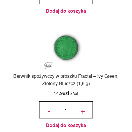
Kitty Nose
Pink - Róż
Kitty (3,5
g)
Dodaj do koszyka
Barwnik spożywczy w proszku Fractal – Ivy Green,
Zielony Bluszcz (1,5 g)
14.99
zł
z Vat
ilość
Barwnik
-
+
spożywczy
w proszku
Fractal -
Ivy Green,
Zielony
Bluszcz
(1,5 g)
Dodaj do koszyka