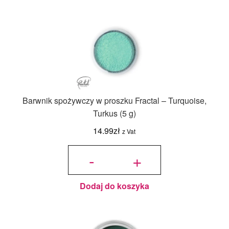
Barwnik spożywczy w proszku Fractal – Turquoise,
Turkus (5 g)
14.99
zł
z Vat
ilość
Barwnik
-
+
spożywczy
w proszku
Fractal -
Turquoise,
Turkus (5
g)
Dodaj do koszyka