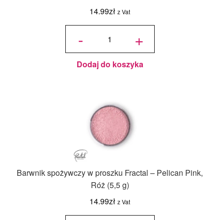
14.99
zł
z Vat
ilość
Barwnik
-
+
spożywczy
w proszku
Fractal -
Black,
Czarny
(1,5 g)
Dodaj do koszyka
Barwnik spożywczy w proszku Fractal – Pelican Pink,
Róż (5,5 g)
14.99
zł
z Vat
ilość