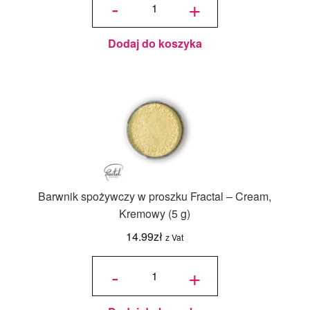
-
+
spożywczy
w proszku
Fractal
Adriatic
Blue -
Niebieski
Adriatycki
(2 g)
Dodaj do koszyka
Barwnik spożywczy w proszku Fractal – Cream,
Kremowy (5 g)
14.99
zł
z Vat
ilość
Barwnik
-
+
spożywczy
w proszku
Fractal -
Cream,
Kremowy
(5 g)