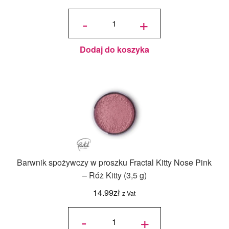
ilość
Barwnik
-
+
spożywczy
w proszku
Fractal -
Lavender,
Lawendowy
(5 g)
Dodaj do koszyka
Barwnik spożywczy w proszku Fractal Kitty Nose Pink
– Róż Kitty (3,5 g)
14.99
zł
z Vat
ilość
Barwnik
-
+
spożywczy
w proszku
Fractal