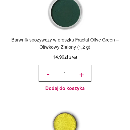
Barwnik spożywczy w proszku Fractal Olive Green –
Oliwkowy Zielony (1,2 g)
14.99
zł
z Vat
ilość
Barwnik
-
+
spożywczy
w proszku
Fractal
Olive
Green -
Oliwkowy
Zielony
(1,2 g)
Dodaj do koszyka