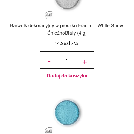
Barwnik dekoracyjny w proszku Fractal – White Snow,
ŚnieżnoBiały (4 g)
14.99
zł
z Vat
ilość Barwnik
dekoracyjny
-
+
w proszku
Fractal -
White Snow,
ŚnieżnoBiały
(4 g)
Dodaj do koszyka