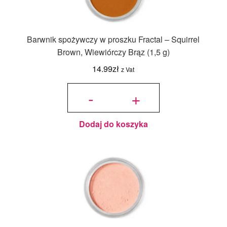
Barwnik spożywczy w proszku Fractal – Squirrel
Brown, Wiewiórczy Brąz (1,5 g)
14.99
zł
z Vat
ilość
Barwnik
-
+
spożywczy
w proszku
Fractal -
Squirrel
Brown,
Wiewiórczy
Brąz (1,5 g)
Dodaj do koszyka