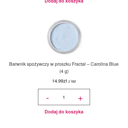
Dodaj do koszyka
Barwnik spożywczy w proszku Fractal – Carolina Blue
(4 g)
14.99
zł
z Vat
ilość
Barwnik
-
+
spożywczy
w proszku
Fractal -
Carolina
Blue (4 g)
Dodaj do koszyka