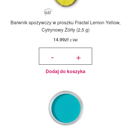
Barwnik spożywczy w proszku Fractal Lemon Yellow,
Cytrynowy Żółty (2,5 g)
14.99
zł
z Vat
ilość
Barwnik
-
+
spożywczy
w proszku
Fractal
Lemon
Yellow,
Cytrynowy
Żółty (2,5
g)
Dodaj do koszyka