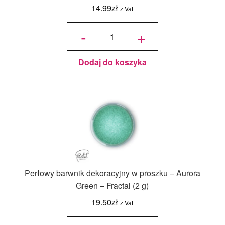
14.99
zł
z Vat
ilość
Barwnik
-
+
spożywczy
w proszku
Fractal -
Ocher,
Ochra (1,5
g)
Dodaj do koszyka
Perłowy barwnik dekoracyjny w proszku – Aurora
Green – Fractal (2 g)
19.50
zł
z Vat
ilość
Perłowy