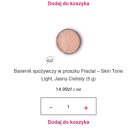
(1,5 g)
Dodaj do koszyka
Barwnik spożywczy w proszku Fractal – Skin Tone
Light, Jasny Cielisty (5 g)
14.99
zł
z Vat
ilość
Barwnik
-
+
spożywczy
w proszku
Fractal -
Skin Tone
Light,
Jasny
Cielisty (5
g)
Dodaj do koszyka