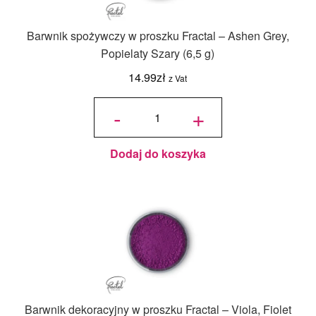
Barwnik spożywczy w proszku Fractal – Ashen Grey,
Popielaty Szary (6,5 g)
14.99
zł
z Vat
ilość
Barwnik
-
+
spożywczy
w proszku
Fractal -
Ashen
Grey,
Popielaty
Szary (6,5
g)
Dodaj do koszyka
Barwnik dekoracyjny w proszku Fractal – Viola, Fiolet