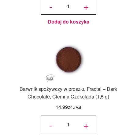
Barwnik
-
+
spożywczy
w proszku
Fractal -
Pelican
Pink, Róż
(5,5 g)
Dodaj do koszyka
Barwnik spożywczy w proszku Fractal – Dark
Chocolate, Ciemna Czekolada (1,5 g)
14.99
zł
z Vat
ilość
Barwnik
-
+
spożywczy
w proszku
Fractal -
Dark
Chocolate,
Ciemna
Czekolada