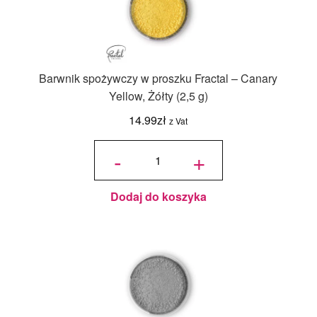
Barwnik spożywczy w proszku Fractal – Canary
Yellow, Żółty (2,5 g)
14.99
zł
z Vat
ilość
Barwnik
-
+
spożywczy
w proszku
Fractal -
Canary
Yellow,
Żółty (2,5
g)
Dodaj do koszyka