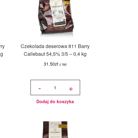
ry
Czekolada deserowa 811 Barry
kg
Callebaut 54,5% 3/5 – 0,4 kg
31.50
zł
z Vat
ilość
Czekolada
-
+
deserowa
811 Barry
Callebaut
54,5% 3/5
- 0,4 kg
Dodaj do koszyka