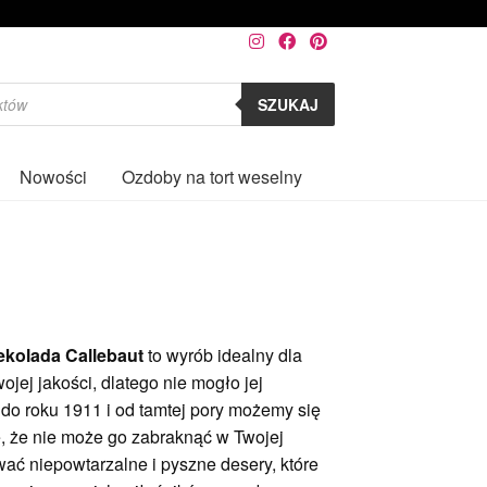
SZUKAJ
Nowości
Ozdoby na tort weselny
0
ekolada Callebaut
to wyrób idealny dla
jej jakości, dlatego nie mogło jej
ż do roku 1911 i od tamtej pory możemy się
, że nie może
go
zabraknąć w Twojej
ać niepowtarzalne i pyszne desery, które