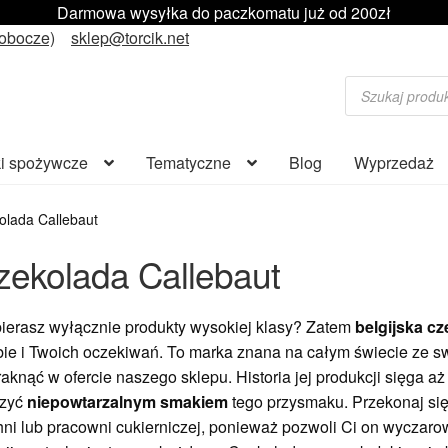
Darmowa wysyłka do paczkomatu już od 200zł
robocze)
sklep@torcik.net
Wyszukiwarka
produktów
i spożywcze
Tematyczne
Blog
Wyprzedaż
olada Callebaut
zekolada Callebaut
ierasz wyłącznie produkty wysokiej klasy? Zatem
belgijska cz
ie i Twoich oczekiwań. To marka znana na całym świecie ze swo
aknąć w ofercie naszego sklepu. Historia jej produkcji sięga a
szyć
niepowtarzalnym smakiem
tego przysmaku. Przekonaj się
ni lub pracowni cukierniczej, ponieważ pozwoli Ci on wyczarow