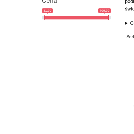
Cena
pod
świe
31.00
706.00
C