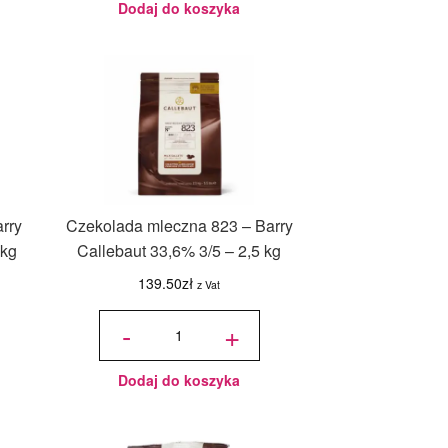
Dodaj do koszyka
rry
Czekolada mleczna 823 – Barry
 kg
Callebaut 33,6% 3/5 – 2,5 kg
139.50
zł
z Vat
ilość
Czekolada
-
+
mleczna
823 -
Barry
Callebaut
33,6% 3/5
- 2,5 kg
Dodaj do koszyka