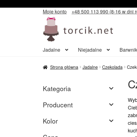
Moje konto
+48 500 113 990 (8-16 w dni 
Przejdź
Przejdź
do
do
nawigacji
treści
Jadalne
Niejadalne
Barwnik
Strona główna
Jadalne
Czekolada
Czek
C
Kategoria
Wyb
Producent
Cieb
zabr
Kolor
cie
kuch