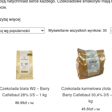
biją natychmiast serce każdego. Czekoladowe smakołyki mają
cie.
zytaj więcej
Po
Wyświetlanie wszystkich wyników: 35
we
pop
Czekolada biała W2 – Barry
Czekolada karmelowa złota
Callebaut 28% 3/5 – 1 kg
Barry Callebaut 30,4% 3/5 –
kg
86.99
zł
z Vat
45.50
zł
z Vat