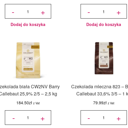
ilość
ilość
Czekolada
Czekolada
-
+
-
+
biała W2 -
karmelowa
Barry
złota Gold
Callebaut
Barry
28% 3/5 -
Callebaut
1 kg
30,4% 3/5
- 0,4 kg
Dodaj do koszyka
Dodaj do koszyka
zekolada biała CW2NV Barry
Czekolada mleczna 823 – B
Callebaut 25,9% 2/5 – 2,5 kg
Callebaut 33,6% 3/5 – 1 
184.50
zł
79.99
zł
z Vat
z Vat
ilość
ilość
Czekolada
Czekolada
-
+
-
+
biała
mleczna
CW2NV
823 -
Barry
Barry
Callebaut
Callebaut
25,9% 2/5
33,6% 3/5
- 2,5 kg
- 1 kg