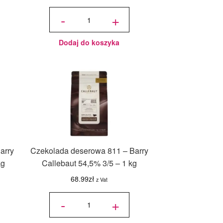
ilość
Czekolada
-
+
biała W2
Barry
Callebaut
28% 3/5 -
0,4 kg
Dodaj do koszyka
arry
Czekolada deserowa 811 – Barry
kg
Callebaut 54,5% 3/5 – 1 kg
68.99
zł
z Vat
ilość
Czekolada
-
+
deserowa
811 -
Barry
Callebaut
54,5% 3/5
- 1 kg