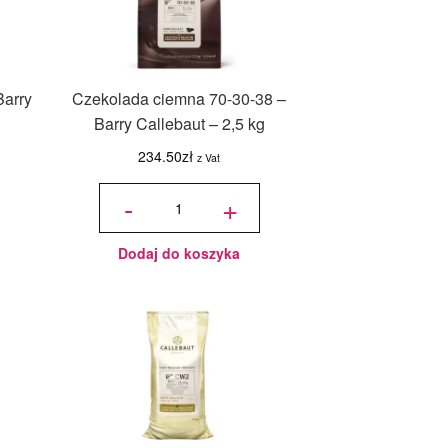
arry
Czekolada ciemna 70-30-38 –
Barry Callebaut – 2,5 kg
234.50
zł
z Vat
ilość
Czekolada
-
+
ciemna
70-30-38 -
Barry
Callebaut
- 2,5 kg
Dodaj do koszyka