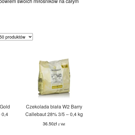
 bowiem swoich miłośników na całym
sortowane
dług
ularności
 Gold
Czekolada biała W2 Barry
 0,4
Callebaut 28% 3/5 – 0,4 kg
36.50
zł
z Vat