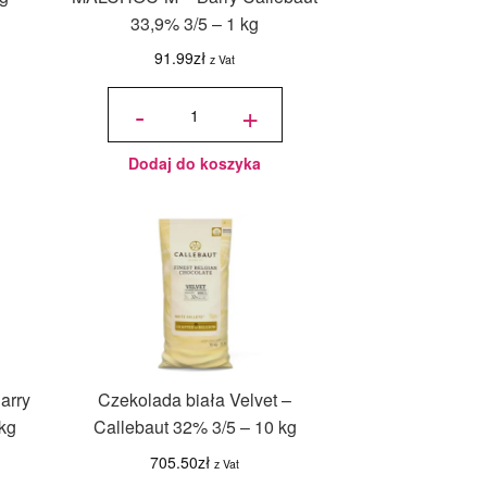
33,9% 3/5 – 1 kg
91.99
zł
z Vat
ilość
Czekolada
-
+
mleczna
bez cukru
MALCHOC-
M - Barry
Callebaut
33,9% 3/5 -
1 kg
Dodaj do koszyka
arry
Czekolada biała Velvet –
kg
Callebaut 32% 3/5 – 10 kg
705.50
zł
z Vat