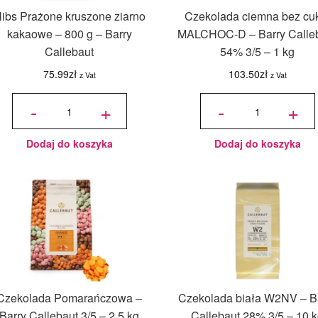
ibs Prażone kruszone ziarno
Czekolada ciemna bez cu
kakaowe – 800 g – Barry
MALCHOC-D – Barry Calle
Callebaut
54% 3/5 – 1 kg
75.99
zł
103.50
zł
z Vat
z Vat
ilość Nibs
ilość
Prażone
Czekolada
-
+
-
+
kruszone
ciemna bez
ziarno
cukru
kakaowe
MALCHOC-
- 800 g -
D - Barry
Barry
Callebaut
Callebaut
54% 3/5 - 1
kg
Dodaj do koszyka
Dodaj do koszyka
Czekolada Pomarańczowa –
Czekolada biała W2NV – B
Barry Callebaut 3/5 – 2,5 kg
Callebaut 28% 3/5 – 10 