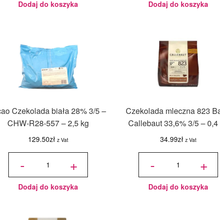
Dodaj do koszyka
Dodaj do koszyka
cao Czekolada biała 28% 3/5 –
Czekolada mleczna 823 Ba
CHW-R28-557 – 2,5 kg
Callebaut 33,6% 3/5 – 0,4
129.50
zł
34.99
zł
z Vat
z Vat
ilość Sicao
ilość
Czekolada
Czekolada
-
+
-
+
biała 28%
mleczna
3/5 -
823 Barry
CHW-
Callebaut
R28-557 -
33,6% 3/5
2,5 kg
- 0,4 kg
Dodaj do koszyka
Dodaj do koszyka