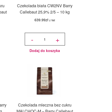
kru
Czekolada biała CW2NV Barry
baut
Callebaut 25,9% 2/5 – 10 kg
639.99
zł
z Vat
ilość
Czekolada
-
+
biała
CW2NV
Barry
Callebaut
25,9% 2/5
- 10 kg
Dodaj do koszyka
arry
Czekolada mleczna bez cukru
kg
MALCHOC-M – Barry Callebaut