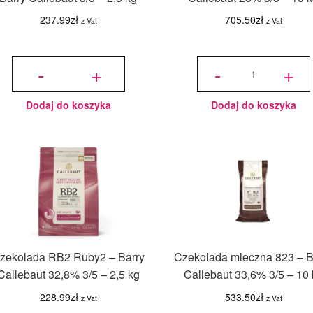
237.99
zł
705.50
zł
z Vat
z Vat
ilość
ilość
Czekolada
Czekolada
-
+
-
+
Pomarańczowa
biała
- Barry
W2NV -
Callebaut 3/5 -
Barry
2,5 kg
Callebaut
28% 3/5 -
10 kg
Dodaj do koszyka
Dodaj do koszyka
zekolada RB2 Ruby2 – Barry
Czekolada mleczna 823 – B
Callebaut 32,8% 3/5 – 2,5 kg
Callebaut 33,6% 3/5 – 10 
228.99
zł
533.50
zł
z Vat
z Vat