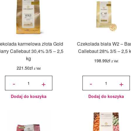
ekolada karmelowa złota Gold
Czekolada biała W2 – Bar
Barry Callebaut 30,4% 3/5 – 2,5
Callebaut 28% 3/5 – 2,5 
kg
198.99
zł
z Vat
221.50
zł
z Vat
ilość
ilość
Czekolada
Czekolada
-
+
-
+
karmelowa
biała W2 -
złota Gold
Barry
- Barry
Callebaut
Callebaut
28% 3/5 -
30,4% 3/5
2,5 kg
- 2,5 kg
Dodaj do koszyka
Dodaj do koszyka