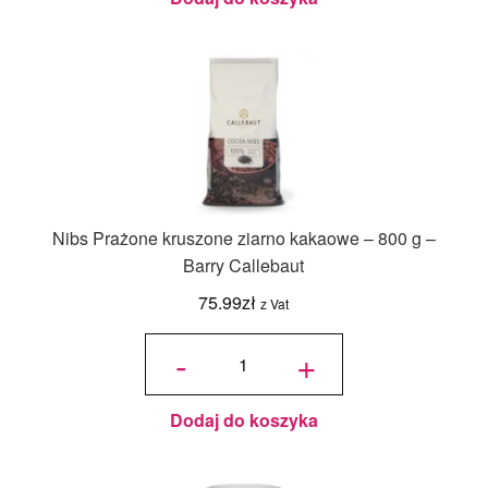
Nibs Prażone kruszone ziarno kakaowe – 800 g –
Barry Callebaut
75.99
zł
z Vat
ilość
Nibs
-
+
Prażone
kruszone
ziarno
kakaowe
- 800 g -
Barry
Callebaut
Dodaj do koszyka