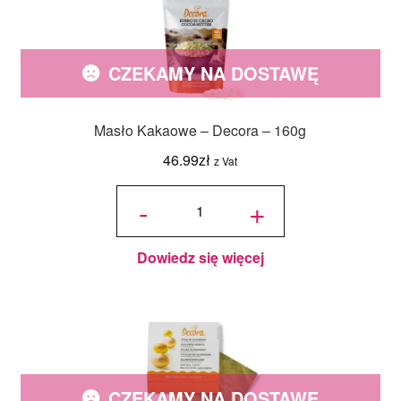
CZEKAMY NA DOSTAWĘ
Masło Kakaowe – Decora – 160g
46.99
zł
z Vat
ilość
Masło
-
+
Kakaowe
- Decora
- 160g
Dowiedz się więcej
CZEKAMY NA DOSTAWĘ