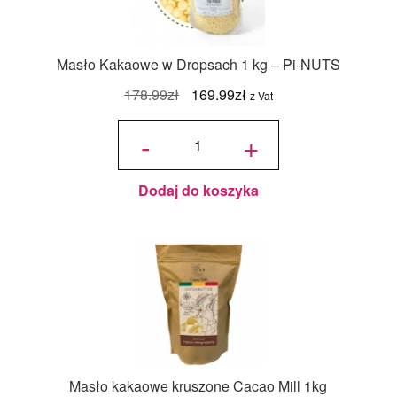
Masło Kakaowe w Dropsach 1 kg – Pi-NUTS
Pierwotna
Aktualna
178.99
zł
169.99
zł
z Vat
cena
cena
ilość
Masło
-
+
Kakaowe
wynosiła:
wynosi:
w
Dropsach
1 kg – Pi-
178.99zł.
169.99zł.
NUTS
Dodaj do koszyka
Masło kakaowe kruszone Cacao Mill 1kg