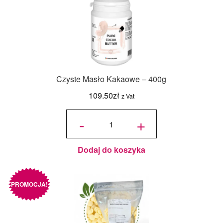
Czyste Masło Kakaowe – 400g
109.50
zł
z Vat
ilość
Czyste
-
+
Masło
Kakaowe
- 400g
Dodaj do koszyka
PROMOCJA!