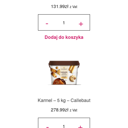
131.99
zł
z Vat
ilość
Masło
-
+
kakaowe
kruszone
Cacao
Mill 1kg
Dodaj do koszyka
Karmel – 5 kg – Callebaut
278.99
zł
z Vat
ilość
Karmel -
-
+
5 kg -
Callebaut