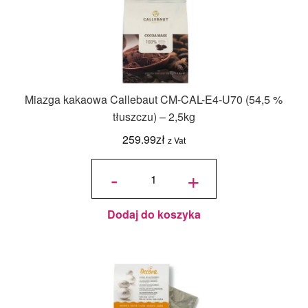
Miazga kakaowa Callebaut CM-CAL-E4-U70 (54,5 %
tłuszczu) – 2,5kg
259.99
zł
z Vat
ilość
Miazga
-
+
kakaowa
Callebaut
CM-CAL-
E4-U70
(54,5 %
tłuszczu)
- 2,5kg
Dodaj do koszyka