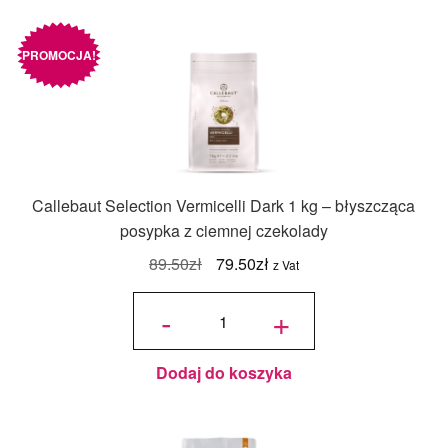
PROMOCJA!
Callebaut Selection Vermicelli Dark 1 kg – błyszcząca
posypka z ciemnej czekolady
Pierwotna
Aktualna
89.50
zł
79.50
zł
z Vat
cena
cena
ilość
Callebaut
-
+
Selection
wynosiła:
wynosi:
Vermicelli
Dark 1 kg
–
89.50zł.
79.50zł.
błyszcząca
posypka z
ciemnej
czekolady
Dodaj do koszyka