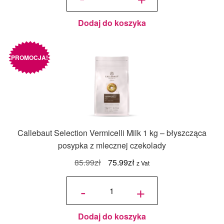
– Cacao Mill
Dodaj do koszyka
PROMOCJA!
Callebaut Selection Vermicelli Milk 1 kg – błyszcząca
posypka z mlecznej czekolady
Pierwotna
Aktualna
85.99
zł
75.99
zł
z Vat
cena
cena
ilość
Callebaut
-
+
Selection
wynosiła:
wynosi:
Vermicelli
Milk 1 kg –
błyszcząca
85.99zł.
75.99zł.
posypka z
mlecznej
czekolady
Dodaj do koszyka