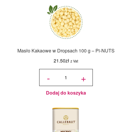
Masło Kakaowe w Dropsach 100 g – Pi-NUTS
21.50
zł
z Vat
ilość
Masło
-
+
Kakaowe
w
Dropsach
100 g –
Pi-NUTS
Dodaj do koszyka