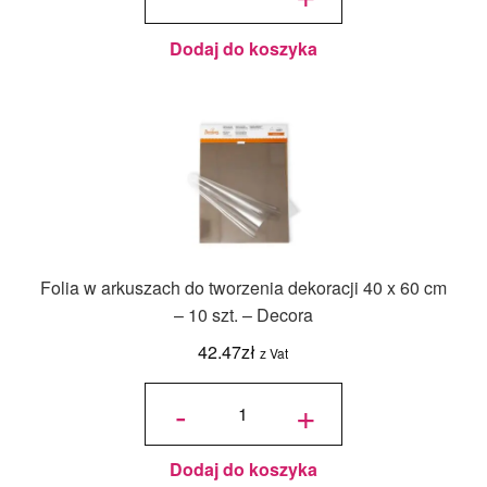
Dodaj do koszyka
Folia w arkuszach do tworzenia dekoracji 40 x 60 cm
– 10 szt. – Decora
42.47
zł
z Vat
ilość Folia
w
-
+
arkuszach
do
tworzenia
dekoracji
40 x 60
cm - 10
szt. -
Decora
Dodaj do koszyka