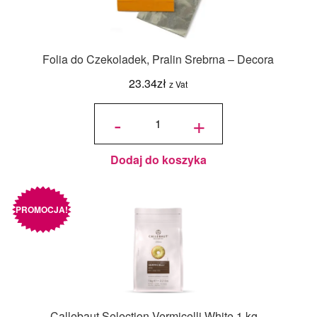
Folia do Czekoladek, Pralin Srebrna – Decora
23.34
zł
z Vat
ilość Folia
do
-
+
Czekoladek,
Pralin
Srebrna -
Decora
Dodaj do koszyka
PROMOCJA!
Callebaut Selection Vermicelli White 1 kg –