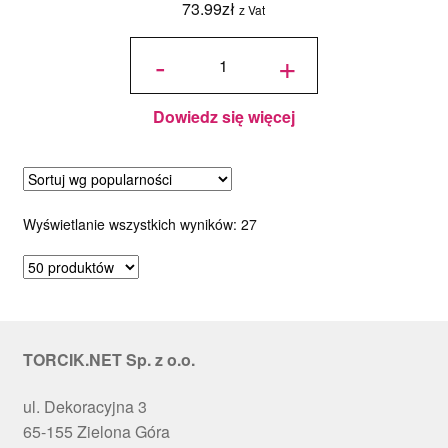
73.99
zł
z Vat
ilość
Masło
-
+
kakaowe
Natra
Cacao
0,5kg
Dowiedz się więcej
Posortowane
Wyświetlanie wszystkich wyników: 27
według
popularności
TORCIK.NET Sp. z o.o.
ul. Dekoracyjna 3
65-155 Zielona Góra