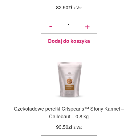
82.50
zł
z Vat
ilość
Czekoladowe
-
+
perełki
Crispearls™
Mleczne –
Callebaut –
0,8 kg
Dodaj do koszyka
Czekoladowe perełki Crispearls™ Słony Karmel –
Callebaut – 0,8 kg
93.50
zł
z Vat
ilość