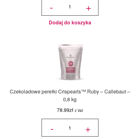
Czekoladowe
-
+
perełki
Crispearls™
Słony Karmel
– Callebaut –
0,8 kg
Dodaj do koszyka
Czekoladowe perełki Crispearls™ Ruby – Callebaut –
0,8 kg
78.99
zł
z Vat
ilość
Czekoladowe
-
+
perełki
Crispearls™
Ruby –
Callebaut –
0,8 kg