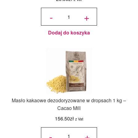
ilość Saracino
Supreme
-
+
Karmel –
Pasta
Aromatyzująca
200 g
Dodaj do koszyka
Masło kakaowe dezodoryzowane w dropsach 1 kg –
Cacao Mill
156.50
zł
z Vat
ilość Masło
kakaowe
-
+
dezodoryzowane
w dropsach 1 kg