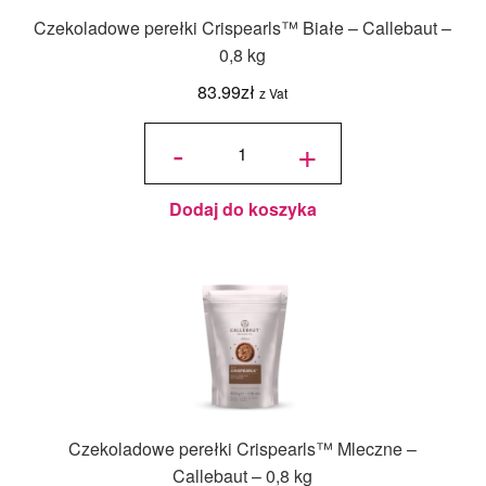
Czekoladowe perełki Crispearls™ Białe – Callebaut –
0,8 kg
83.99
zł
z Vat
ilość
Czekoladowe
-
+
perełki
Crispearls™
Białe –
Callebaut –
0,8 kg
Dodaj do koszyka
Czekoladowe perełki Crispearls™ Mleczne –
Callebaut – 0,8 kg