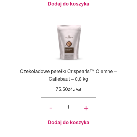
Dodaj do koszyka
Czekoladowe perełki Crispearls™ Ciemne –
Callebaut – 0,8 kg
75.50
zł
z Vat
ilość
Czekoladowe
-
+
perełki
Crispearls™
Ciemne –
Callebaut –
0,8 kg
Dodaj do koszyka