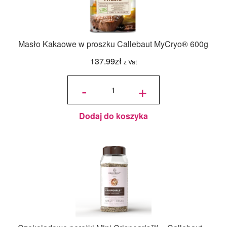
Masło Kakaowe w proszku Callebaut MyCryo® 600g
137.99
zł
z Vat
ilość
Masło
-
+
Kakaowe
w
proszku
Callebaut
MyCryo®
600g
Dodaj do koszyka