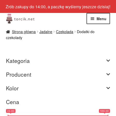
Zrób zakupy do 14:00, a paczkę wyślemy jeszcze dzisiaj!
Przejdź
Przejdź
Menu
do
do
nawigacji
treści
Rozwiń
Jadalne
Strona główna
Jadalne
Czekolada
Dodatki do
menu
czekolady
potom
Rozwiń
Niejadalne
menu
potom
Rozwiń
Barwniki spożywcze
Kategoria
menu
potom
Rozwiń
Tematyczne
Producent
menu
potom
Blog
Kolor
Wyprzedaż
Cena
21.00
566.00
Nowości