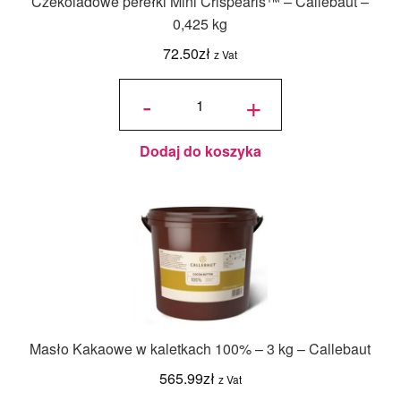
Czekoladowe perełki Mini Crispearls™ – Callebaut –
0,425 kg
72.50
zł
z Vat
ilość
Czekoladowe
-
+
perełki Mini
Crispearls™
– Callebaut –
0,425 kg
Dodaj do koszyka
Masło Kakaowe w kaletkach 100% – 3 kg – Callebaut
565.99
zł
z Vat