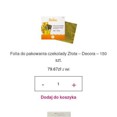
Folia do pakowania czekolady Złota – Decora – 150
szt.
79.67
zł
z Vat
ilość Folia
do
-
+
pakowania
czekolady
Złota -
Decora -
150 szt.
Dodaj do koszyka