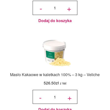
ilość
Masło
-
+
Kakaowe
w
kaletkach
100% - 3
kg -
Callebaut
Dodaj do koszyka
Masło Kakaowe w kaletkach 100% – 3 kg – Veliche
526.50
zł
z Vat
ilość
Masło
-
+
Kakaowe
w
kaletkach
100% - 3
kg -
Veliche
Dodaj do koszyka