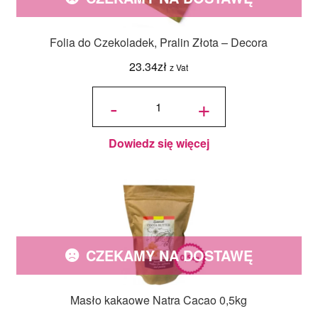
Folia do Czekoladek, Pralin Złota – Decora
23.34
zł
z Vat
ilość Folia
do
-
+
Czekoladek,
Pralin Złota
- Decora
Dowiedz się więcej
CZEKAMY NA DOSTAWĘ
Masło kakaowe Natra Cacao 0,5kg