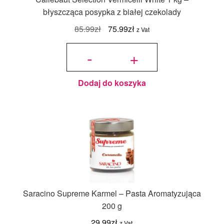
błyszcząca posypka z białej czekolady
Pierwotna
Aktualna
85.99
zł
75.99
zł
z Vat
cena
cena
ilość
Callebaut
-
+
Selection
wynosiła:
wynosi:
Vermicelli
White 1 kg
–
85.99zł.
75.99zł.
błyszcząca
posypka z
białej
czekolady
Dodaj do koszyka
Saracino Supreme Karmel – Pasta Aromatyzująca
200 g
29.99
zł
z Vat