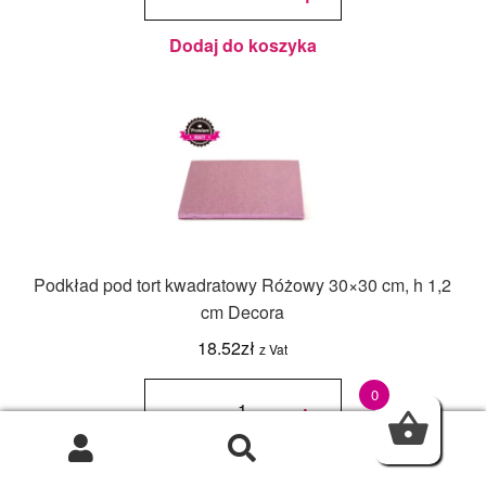
Czarny
32x32 cm, h
0,3 cm
Decora
Dodaj do koszyka
Podkład pod tort kwadratowy Różowy 30×30 cm, h 1,2
cm Decora
18.52
zł
z Vat
ilość
Podkład
0
-
+
pod tort
kwadratowy
Różowy
30x30 cm,
h 1,2 cm
0
Decora
Dodaj do koszyka