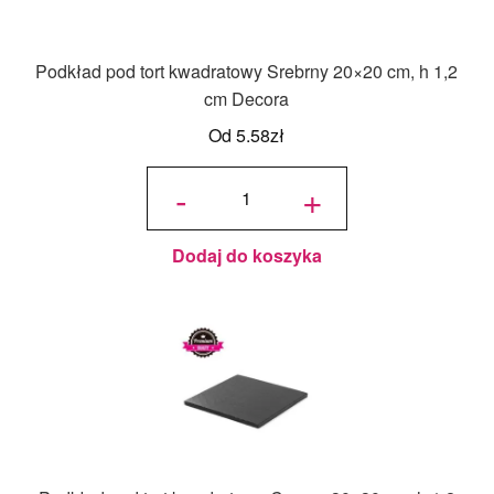
Podkład pod tort kwadratowy Srebrny 20×20 cm, h 1,2
cm Decora
Od
5.58
zł
ilość
Podkład
-
+
pod tort
kwadratowy
Srebrny
20x20 cm,
h 1,2 cm
Decora
Dodaj do koszyka