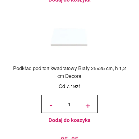
Podkład pod tort kwadratowy Biały 25×25 cm, h 1,2
cm Decora
Od
7.19
zł
ilość
Podkład
-
+
pod tort
kwadratowy
Biały 25x25
cm, h 1,2
cm Decora
Dodaj do koszyka