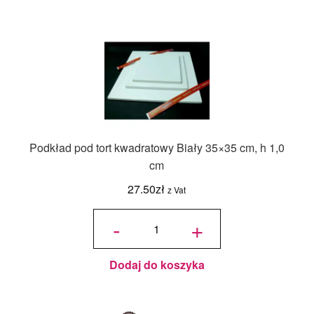
Podkład pod tort kwadratowy Biały 35×35 cm, h 1,0
cm
27.50
zł
z Vat
ilość
Podkład
-
+
pod tort
kwadratowy
Biały 35x35
cm, h 1,0
cm
Dodaj do koszyka