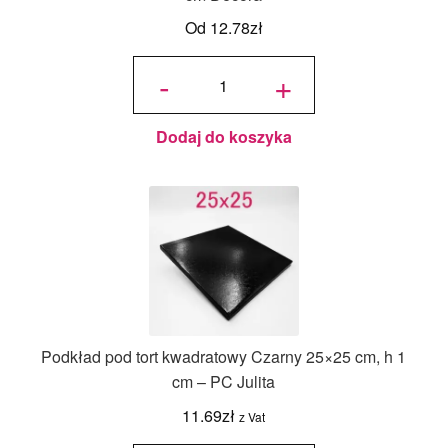
Od
12.78
zł
ilość
Podkład
-
+
pod tort
kwadratowy
Srebrny
36x36 cm,
h 1,2 cm
Decora
Dodaj do koszyka
Podkład pod tort kwadratowy Czarny 25×25 cm, h 1
cm – PC Julita
11.69
zł
z Vat
ilość