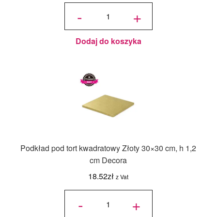
ilość
Podkład
-
+
pod tort
kwadratowy
Złoty 25x25
cm, h 1,2
cm Decora
Dodaj do koszyka
Podkład pod tort kwadratowy Złoty 30×30 cm, h 1,2
cm Decora
18.52
zł
z Vat
ilość
Podkład
-
+
pod tort
kwadratowy
Złoty 30x30
cm, h 1,2
cm Decora