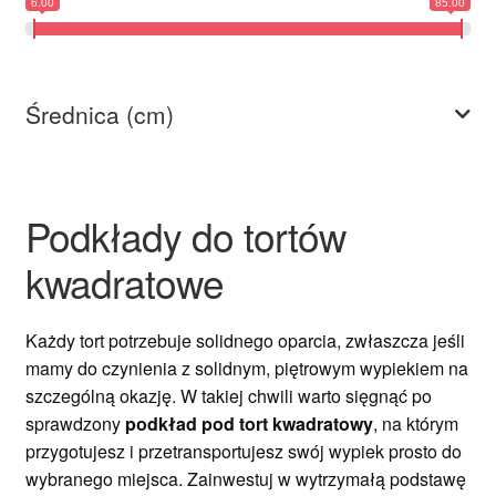
6.00
85.00
menu
potom
Rozwiń
Kształt
menu
potom
Rozwiń
Kolor
Średnica (cm)
menu
potom
Rozwiń
Materiał
menu
potom
Podkłady do tortów
Styrodur
kwadratowe
Podkłady do tortów MDF
Każdy tort potrzebuje solidnego oparcia, zwłaszcza jeśli
Podkłady do tortów tradycyjne
mamy do czynienia z solidnym, piętrowym wypiekiem na
Rozwiń
szczególną okazję. W takiej chwili warto sięgnąć po
Producent
menu
sprawdzony
podkład pod tort kwadratowy
, na którym
potom
przygotujesz i przetransportujesz swój wypiek prosto do
Podkłady pod monoporcje
wybranego miejsca. Zainwestuj w wytrzymałą podstawę