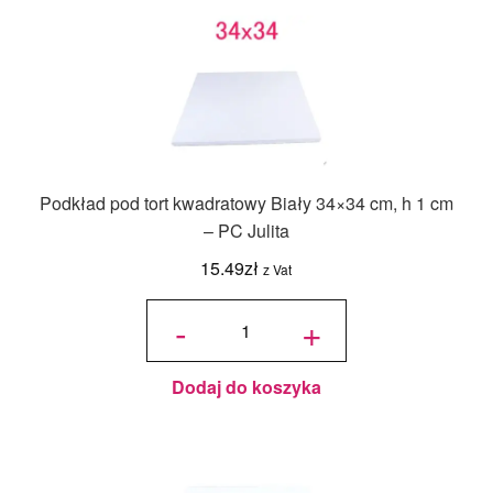
Podkład pod tort kwadratowy Biały 34×34 cm, h 1 cm
– PC Julita
15.49
zł
z Vat
ilość
Podkład
-
+
pod tort
kwadratowy
Biały 34x34
cm, h 1 cm -
PC Julita
Dodaj do koszyka