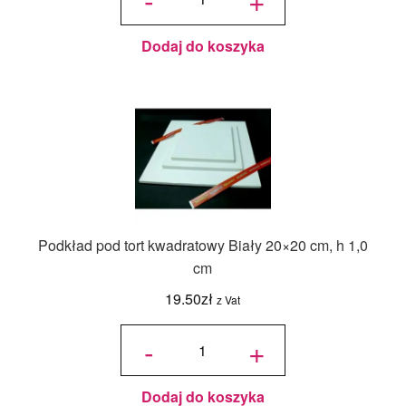
Złoto-
Czarny
24x24 cm, h
0,3 cm
Decora
Dodaj do koszyka
Podkład pod tort kwadratowy Biały 20×20 cm, h 1,0
cm
19.50
zł
z Vat
ilość
Podkład
-
+
pod tort
kwadratowy
Biały 20x20
cm, h 1,0
cm
Dodaj do koszyka