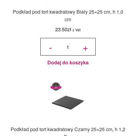
Podkład pod tort kwadratowy Biały 25×25 cm, h 1,0
cm
23.50
zł
z Vat
ilość
Podkład
-
+
pod tort
kwadratowy
Biały 25x25
cm, h 1,0
cm
Dodaj do koszyka
Podkład pod tort kwadratowy Czarny 25×25 cm, h 1,2