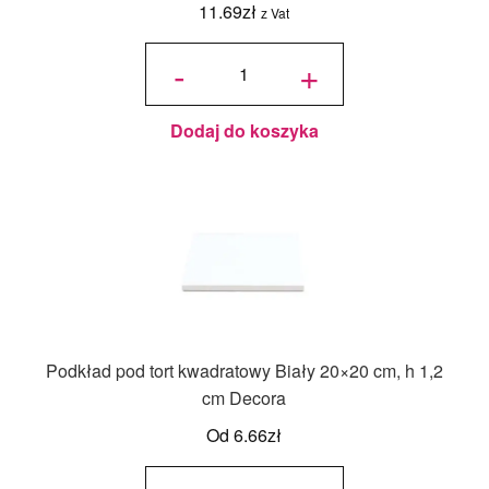
11.69
zł
z Vat
ilość
Podkład
-
+
pod tort
kwadratowy
Biały 30x30
cm, h 1 cm -
PC Julita
Dodaj do koszyka
Podkład pod tort kwadratowy Biały 20×20 cm, h 1,2
cm Decora
Od
6.66
zł
ilość
Podkład
pod tort