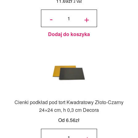
11.69
zł
z Vat
ilość
Podkład
-
+
pod tort
kwadratowy
Złoty 30x30
cm, h 1 cm -
PC Julita
Dodaj do koszyka
Cienki podkład pod tort Kwadratowy Złoto-Czarny
24×24 cm, h 0,3 cm Decora
Od
6.56
zł
ilość Cienki
podkład
-
+
pod tort
Kwadratowy