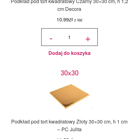
Podkład pod tort kwadratowy Czarny 30×30 cm, h 1,2
cm Decora
10.99
zł
z Vat
ilość
Podkład
-
+
pod tort
kwadratowy
Czarny
30x30 cm,
h 1,2 cm
Decora
Dodaj do koszyka
Podkład pod tort kwadratowy Złoty 30×30 cm, h 1 cm
– PC Julita