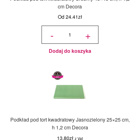
cm Decora
Od
24.41
zł
ilość
Podkład
-
+
pod tort
kwadratowy
Srebrny
45x45 cm,
h 1,2 cm
Decora
Dodaj do koszyka
Podkład pod tort kwadratowy Jasnozielony 25×25 cm,
h 1,2 cm Decora
13.80
zł
z Vat