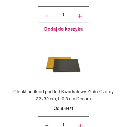
ilość
Podkład pod
-
+
tort
kwadratowy
Jasnozielony
25x25 cm, h
1,2 cm
Decora
Dodaj do koszyka
Cienki podkład pod tort Kwadratowy Złoto-Czarny
32×32 cm, h 0,3 cm Decora
Od
9.64
zł
ilość Cienki
podkład
-
+
pod tort
Kwadratowy
Złoto-