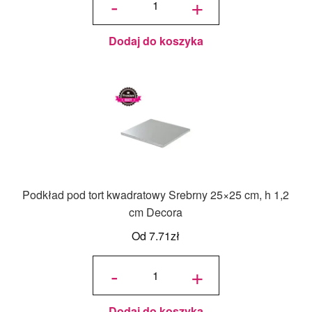
-
+
kwadratowy
Biały 20x20
cm, h 1,2
cm Decora
Dodaj do koszyka
Podkład pod tort kwadratowy Srebrny 25×25 cm, h 1,2
cm Decora
Od
7.71
zł
ilość
Podkład
-
+
pod tort
kwadratowy
Srebrny
25x25 cm,
h 1,2 cm
Decora
Dodaj do koszyka