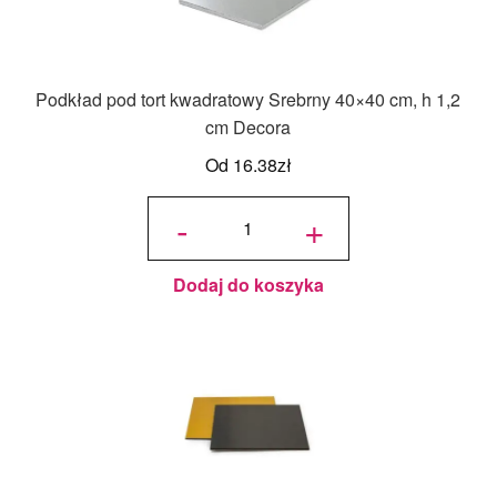
Podkład pod tort kwadratowy Srebrny 40×40 cm, h 1,2
cm Decora
Od
16.38
zł
ilość
Podkład
-
+
pod tort
kwadratowy
Srebrny
40x40 cm,
h 1,2 cm
Decora
Dodaj do koszyka