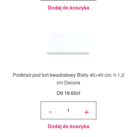
Dodaj do koszyka
Podkład pod tort kwadratowy Biały 40×40 cm, h 1,2
cm Decora
Od
18.60
zł
ilość
Podkład
-
+
pod tort
kwadratowy
Biały 40x40
cm, h 1,2
cm Decora
Dodaj do koszyka