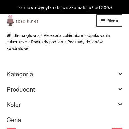
Darmowa wysyłka do paczkomatu już od 200zł
Przejdź
Przejdź
Menu
do
do
nawigacji
treści
Rozwiń
Jadalne
Strona główna
Akcesoria cukiernicze
Opakowania
menu
cukiernicze
Podkłady pod tort
Podkłady do tortów
potom
Rozwiń
kwadratowe
Niejadalne
menu
potom
Rozwiń
Dekoracje niejadalne
menu
Kategoria
potom
Rozwiń
Opakowania cukiernicze
menu
Producent
potom
Rozwiń
Podkłady do tortów
menu
Kolor
potom
Rozwiń
Właściwości
menu
Cena
potom
Rozwiń
Grubość