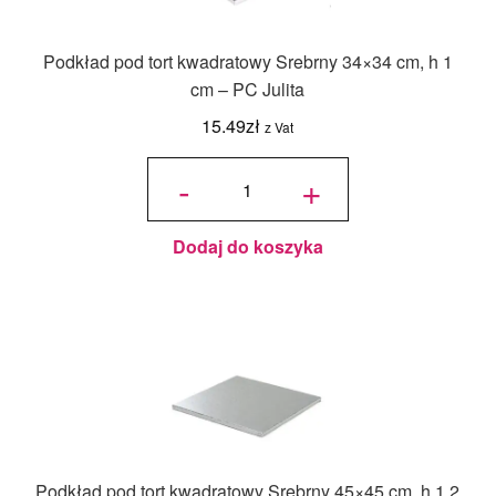
Podkład pod tort kwadratowy Srebrny 34×34 cm, h 1
cm – PC Julita
15.49
zł
z Vat
ilość
Podkład
-
+
pod tort
kwadratowy
Srebrny
34x34 cm,
h 1 cm - PC
Julita
Dodaj do koszyka
Podkład pod tort kwadratowy Srebrny 45×45 cm, h 1,2