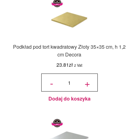
Podkład pod tort kwadratowy Złoty 35×35 cm, h 1,2
cm Decora
23.81
zł
z Vat
ilość
Podkład
-
+
pod tort
kwadratowy
Złoty 35x35
cm, h 1,2
cm Decora
Dodaj do koszyka