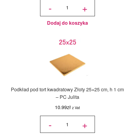
Podkład
-
+
pod tort
kwadratowy
Czarny
25x25 cm,
h 1 cm - PC
Julita
Dodaj do koszyka
Podkład pod tort kwadratowy Złoty 25×25 cm, h 1 cm
– PC Julita
10.99
zł
z Vat
ilość
Podkład
-
+
pod tort
kwadratowy
Złoty 25x25
cm, h 1 cm -
PC Julita