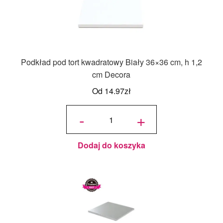
Podkład pod tort kwadratowy Biały 36×36 cm, h 1,2
cm Decora
Od
14.97
zł
ilość
Podkład
-
+
pod tort
kwadratowy
Biały 36x36
cm, h 1,2
cm Decora
Dodaj do koszyka