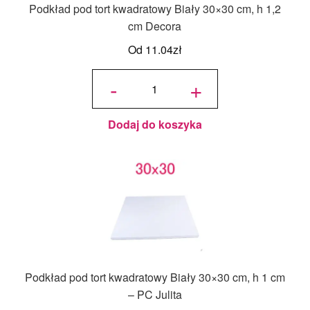
Podkład pod tort kwadratowy Biały 30×30 cm, h 1,2
menu
cm Decora
potom
Blog
Od
11.04
zł
Wyprzedaż
ilość
Podkład
-
+
pod tort
kwadratowy
Biały 30x30
cm, h 1,2
cm Decora
Nowości
Dodaj do koszyka
Ozdoby na tort weselny
Podkład pod tort kwadratowy Biały 30×30 cm, h 1 cm
– PC Julita