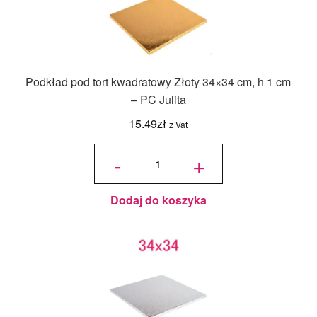
Podkład pod tort kwadratowy Złoty 34×34 cm, h 1 cm
– PC Julita
15.49
zł
z Vat
ilość
Podkład
-
+
pod tort
kwadratowy
Złoty 34x34
cm, h 1 cm -
PC Julita
Dodaj do koszyka