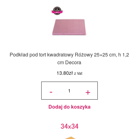
Podkład pod tort kwadratowy Różowy 25×25 cm, h 1,2
cm Decora
13.80
zł
z Vat
ilość
Podkład
-
+
pod tort
kwadratowy
Różowy
25x25 cm,
h 1,2 cm
Decora
Dodaj do koszyka