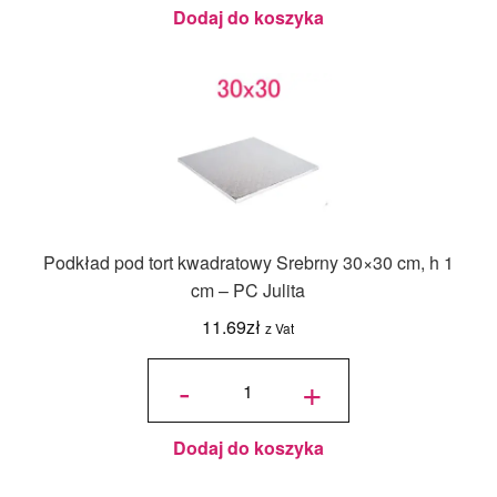
Dodaj do koszyka
Podkład pod tort kwadratowy Srebrny 30×30 cm, h 1
cm – PC Julita
11.69
zł
z Vat
ilość
Podkład
-
+
pod tort
kwadratowy
Srebrny
30x30 cm,
h 1 cm - PC
Julita
Dodaj do koszyka