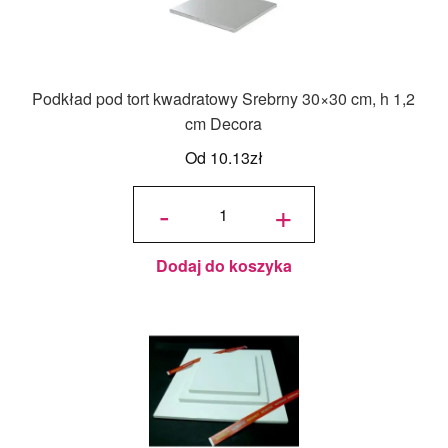
Podkład pod tort kwadratowy Srebrny 30×30 cm, h 1,2
cm Decora
Od
10.13
zł
ilość
Podkład
-
+
pod tort
kwadratowy
Srebrny
30x30 cm,
h 1,2 cm
Decora
Dodaj do koszyka