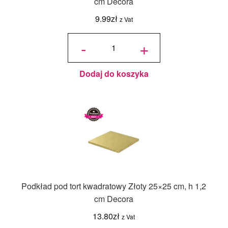
cm Decora
9.99
zł
z Vat
ilość
Podkład
-
+
pod tort
kwadratowy
Czarny
25x25 cm,
h 1,2 cm
Decora
Dodaj do koszyka
Podkład pod tort kwadratowy Złoty 25×25 cm, h 1,2
cm Decora
13.80
zł
z Vat