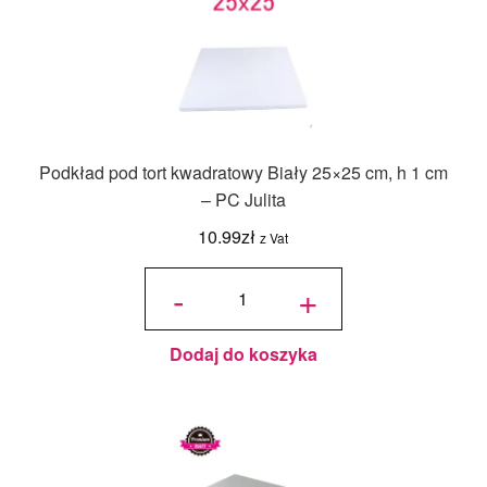
Podkład pod tort kwadratowy Biały 25×25 cm, h 1 cm
– PC Julita
10.99
zł
z Vat
ilość
Podkład
-
+
pod tort
kwadratowy
Biały 25x25
cm, h 1 cm -
PC Julita
Dodaj do koszyka