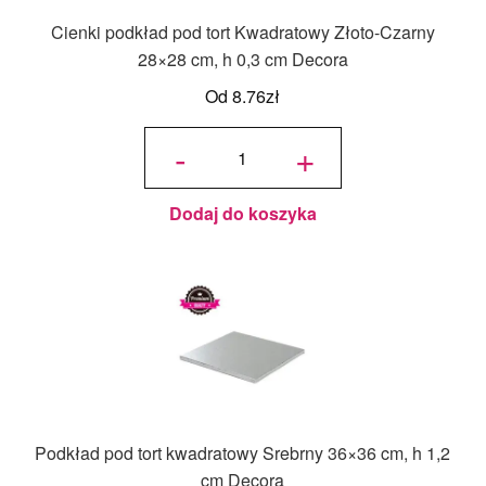
Cienki podkład pod tort Kwadratowy Złoto-Czarny
28×28 cm, h 0,3 cm Decora
Od
8.76
zł
ilość Cienki
podkład
-
+
pod tort
Kwadratowy
Złoto-
Czarny
28x28 cm, h
0,3 cm
Decora
Dodaj do koszyka
Podkład pod tort kwadratowy Srebrny 36×36 cm, h 1,2
cm Decora