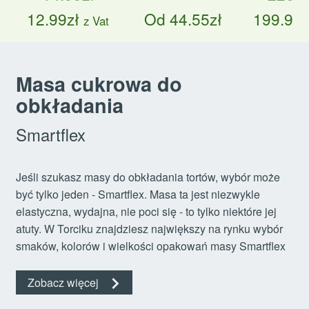
Pierwotna
Aktualna
Pierwot
12.99
zł
Od
44.55
zł
199.99
z
z Vat
cena
cena
cena
wynosiła:
wynosi:
wynosił
Masa cukrowa do
14.99zł.
12.99zł.
226.50z
obkładania
Smartflex
Jeśli szukasz masy do obkładania tortów, wybór może
być tylko jeden - Smartflex. Masa ta jest niezwykle
elastyczna, wydajna, nie poci się - to tylko niektóre jej
atuty. W Torciku znajdziesz największy na rynku wybór
smaków, kolorów i wielkości opakowań masy Smartflex
Zobacz więcej