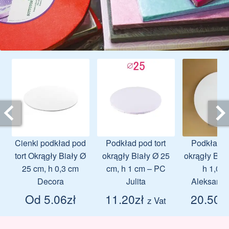
Cienki podkład pod
Podkład pod tort
Podkład po
tort Okrągły Biały Ø
okrągły Biały Ø 25
okrągły Biał
25 cm, h 0,3 cm
cm, h 1 cm – PC
h 1,0 c
Decora
Julita
Aleksander
Od
5.06
zł
11.20
zł
20.50
z
z Vat