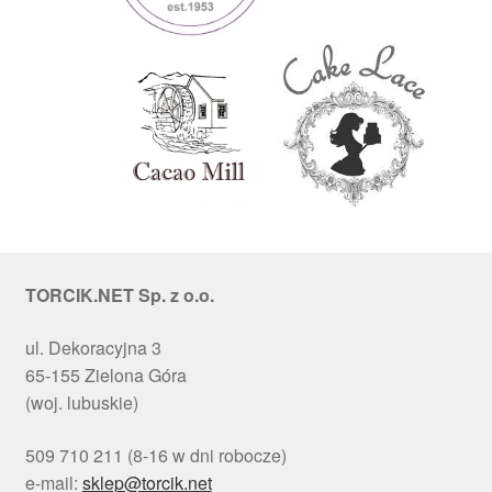
TORCIK.NET Sp. z o.o.
ul. Dekoracyjna 3
65-155 Zielona Góra
(woj. lubuskie)
509 710 211 (8-16 w dni robocze)
e-mail:
sklep@torcik.net