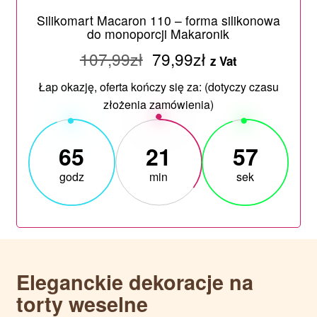
Silikomart Macaron 110 – forma silikonowa
do monoporcji Makaronik
107,99
zł
79,99
zł
z Vat
Łap okazję, oferta kończy się za: (dotyczy czasu
złożenia zamówienia)
65
21
56
godz
min
sek
Eleganckie dekoracje na
torty weselne