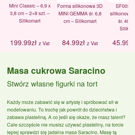
Mini Classic – 6,9 x
Forma silikonowa 3D
SF005 F
3,8 cm – 2×8 szt. –
MINI GEMMA śr. 6,8
silikonowa 
Silikomart
cm – Silikomart
śr. 40 
Silikom
199.99
zł
84.99
zł
45.99
z
z Vat
z Vat
Masa cukrowa Saracino
Stwórz własne figurki na tort
Każdy może zabawić się w artystę i spróbować sił w
modelowaniu. To trochę jak powrót do dzieciństwa i
zabawa plasteliną. A co jeśli się okaże, że masz talent?
Całe szczęście nie musisz używać plasteliny, na torcie
lepiej sprawdzi się jadalna masa Saracino. Masę tą