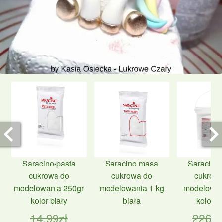
Saracino-pasta
Saracino masa
Saracino
cukrowa do
cukrowa do
cukrow
modelowania 250gr
modelowania 1 kg
modelowan
kolor biały
biała
kolor b
14.99
zł
226.5