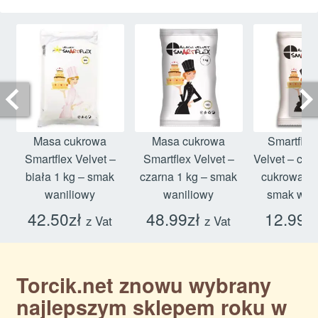
Masa cukrowa
Masa cukrowa
Smartflex
Smartflex Velvet –
Smartflex Velvet –
Velvet – cz
biała 1 kg – smak
czarna 1 kg – smak
cukrowa 0,
waniliowy
waniliowy
smak wan
42.50
zł
48.99
zł
12.99
z
z Vat
z Vat
Torcik.net znowu wybrany
najlepszym sklepem roku w