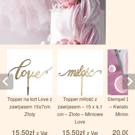
Topper na tort Love z
Topper miłość z
Stempel Dek
zawijasem 15x7cm
zawijasem – 15 x 4,1
– Kwiatowe
Złoty
cm – Złoto – Miniowe
Miniowe
Love
15.50
zł
15.50
zł
20.00
z
z Vat
z Vat