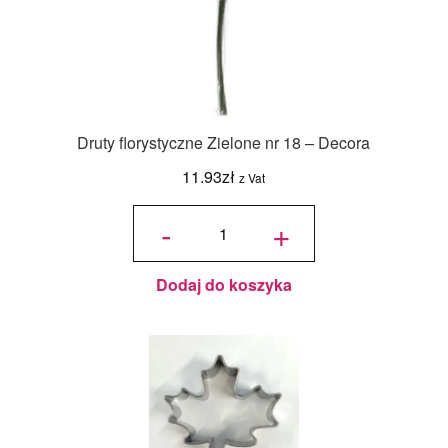
Druty florystyczne Zielone nr 18 – Decora
11.93
zł
z Vat
ilość Druty
florystyczne
-
+
Zielone nr
18 - Decora
Dodaj do koszyka