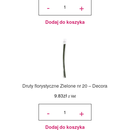
florystyczne
-
+
Zielone nr
24 - Decora
Dodaj do koszyka
Druty florystyczne Zielone nr 20 – Decora
9.83
zł
z Vat
ilość Druty
florystyczne
-
+
Zielone nr
20 - Decora
Dodaj do koszyka