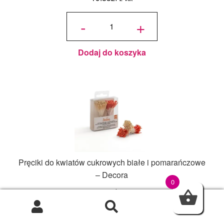
ilość
Wykrawaczka
-
+
Liście Długie
– zestaw 3
szt. - Decora
Dodaj do koszyka
Pręciki do kwiatów cukrowych białe i pomarańczowe
– Decora
0
18.78
zł
z Vat
0
ilość Pręciki do
kwiatów
-
+
cukrowych
białe i
pomarańczowe