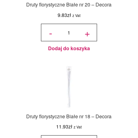
Druty florystyczne Białe nr 20 – Decora
9.83
zł
z Vat
ilość Druty
florystyczne
-
+
Białe nr 20
- Decora
Dodaj do koszyka
Druty florystyczne Białe nr 18 – Decora
11.93
zł
z Vat
ilość Druty