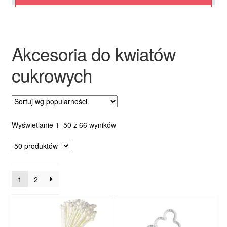
Ozdoby na tort weselny
Akcesoria do kwiatów
cukrowych
Posortowane
Wyświetlanie 1–50 z 66 wyników
według
popularności
1
2