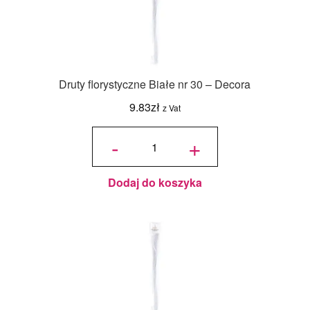
Druty florystyczne Białe nr 30 – Decora
9.83
zł
z Vat
ilość Druty
florystyczne
-
+
Białe nr 30
- Decora
Dodaj do koszyka