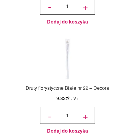
florystyczne
-
+
Białe nr 18
- Decora
Dodaj do koszyka
Druty florystyczne Białe nr 22 – Decora
9.83
zł
z Vat
ilość Druty
florystyczne
-
+
Białe nr 22
- Decora
Dodaj do koszyka