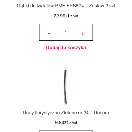
Gąbki do kwiatów PME FPS574 – Zestaw 2 szt
22.99
zł
z Vat
ilość
Gąbki
-
+
do
kwiatów
PME
FPS574
-
Zestaw
2 szt
Dodaj do koszyka
Druty florystyczne Zielone nr 24 – Decora
9.83
zł
z Vat
ilość Druty