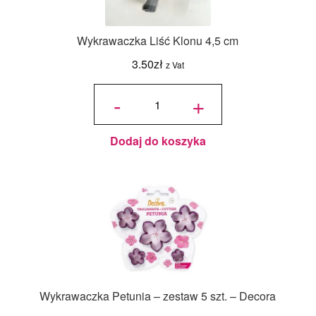
Wykrawaczka Liść Klonu 4,5 cm
3.50
zł
z Vat
ilość
Wykrawaczka
-
+
Liść Klonu
4,5 cm
Dodaj do koszyka
Wykrawaczka Petunia – zestaw 5 szt. – Decora