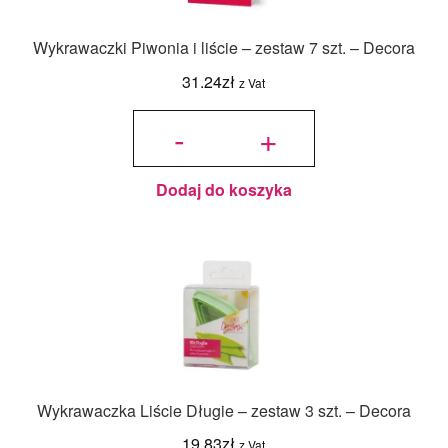
Wykrawaczki Piwonia i liście – zestaw 7 szt. – Decora
31.24
zł
z Vat
ilość
Wykrawaczki
-
+
Piwonia i
liście –
zestaw 7 szt.
- Decora
Dodaj do koszyka
Wykrawaczka Liście Długie – zestaw 3 szt. – Decora
19.83
zł
z Vat