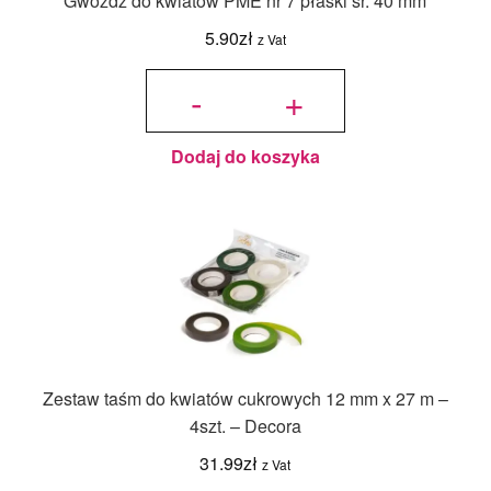
Gwóźdź do kwiatów PME nr 7 płaski śr. 40 mm
5.90
zł
z Vat
ilość
Gwóźdź
-
+
do
kwiatów
PME nr
7 płaski
śr. 40
mm
Dodaj do koszyka
Zestaw taśm do kwiatów cukrowych 12 mm x 27 m –
4szt. – Decora
31.99
zł
z Vat