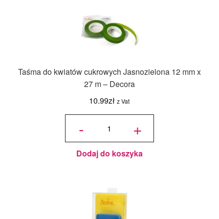
Taśma do kwiatów cukrowych Jasnozielona 12 mm x
27 m – Decora
10.99
zł
z Vat
ilość Taśma
do kwiatów
-
+
cukrowych
Jasnozielona
12 mm x 27
m - Decora
Dodaj do koszyka