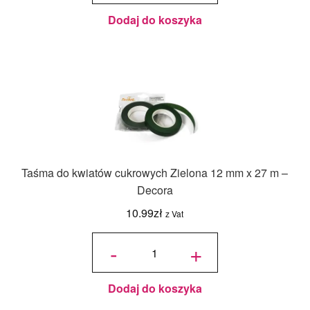
Dodaj do koszyka
Taśma do kwiatów cukrowych Zielona 12 mm x 27 m –
Decora
10.99
zł
z Vat
ilość
Taśma do
-
+
kwiatów
cukrowych
Zielona 12
mm x 27
m -
Decora
Dodaj do koszyka