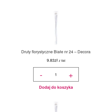
Druty florystyczne Białe nr 24 – Decora
9.83
zł
z Vat
ilość Druty
florystyczne
-
+
Białe nr 24
- Decora
Dodaj do koszyka