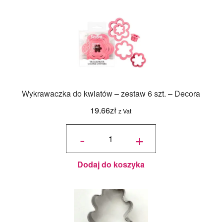
Wykrawaczka do kwiatów – zestaw 6 szt. – Decora
19.66
zł
z Vat
ilość
Wykrawaczka
-
+
do kwiatów –
zestaw 6 szt.
- Decora
Dodaj do koszyka