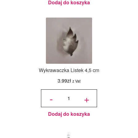
Dodaj do koszyka
Wykrawaczka Listek 4,5 cm
3.99
zł
z Vat
ilość
Wykrawaczka
-
+
Listek 4,5 cm
Dodaj do koszyka