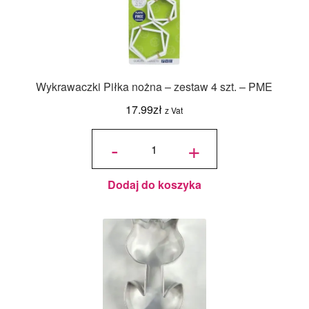
Wykrawaczki Piłka nożna – zestaw 4 szt. – PME
17.99
zł
z Vat
ilość
Wykrawaczki
-
+
Piłka nożna -
zestaw 4 szt.
- PME
Dodaj do koszyka