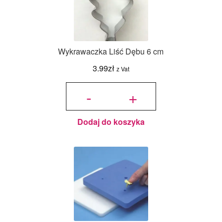
Wykrawaczka Liść Dębu 6 cm
3.99
zł
z Vat
ilość
Wykrawaczka
-
+
Liść Dębu 6
cm
Dodaj do koszyka