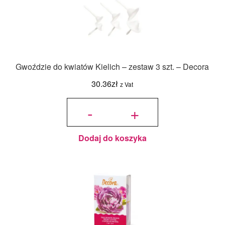
Gwoździe do kwiatów Kielich – zestaw 3 szt. – Decora
30.36
zł
z Vat
ilość
Gwoździe
-
+
do
kwiatów
Kielich -
zestaw 3
szt. -
Decora
Dodaj do koszyka