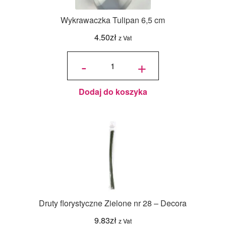
Wykrawaczka Tulipan 6,5 cm
4.50
zł
z Vat
ilość
Wykrawaczka
-
+
Tulipan 6,5
cm
Dodaj do koszyka
Druty florystyczne Zielone nr 28 – Decora
9.83
zł
z Vat