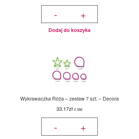
ilość Druty
florystyczne
-
+
Zielone nr
28 - Decora
Dodaj do koszyka
Wykrawaczka Róża – zestaw 7 szt. – Decora
33.17
zł
z Vat
ilość
Wykrawaczka
-
+
Róża –
zestaw 7 szt.
- Decora