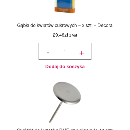
Gąbki do kwiatów cukrowych – 2 szt. – Decora
29.48
zł
z Vat
ilość
Gąbki do
-
+
kwiatów
cukrowych
- 2 szt. -
Decora
Dodaj do koszyka