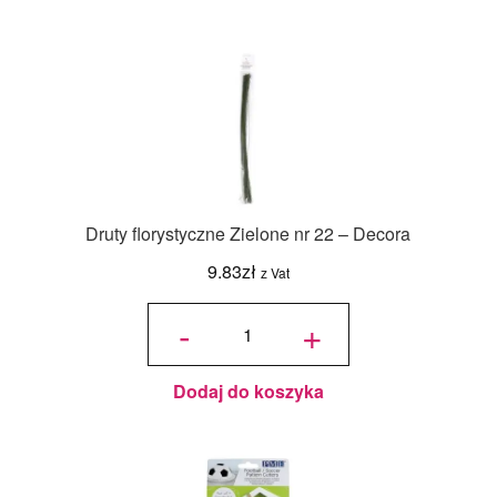
Druty florystyczne Zielone nr 22 – Decora
9.83
zł
z Vat
ilość Druty
florystyczne
-
+
Zielone nr
22 - Decora
Dodaj do koszyka