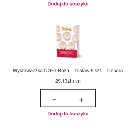
Dodaj do koszyka
Wykrawaczka Dzika Róża – zestaw 5 szt. – Decora
29.13
zł
z Vat
ilość
Wykrawaczka
-
+
Dzika Róża –
zestaw 5 szt.
- Decora
Dodaj do koszyka