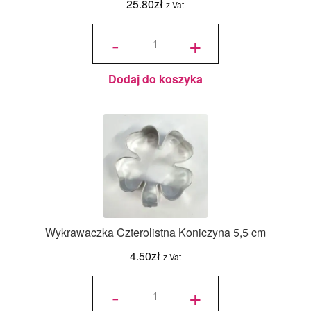
25.80
zł
z Vat
ilość
Wykrawaczka
-
+
Petunia –
zestaw 5 szt.
- Decora
Dodaj do koszyka
Wykrawaczka Czterolistna Koniczyna 5,5 cm
4.50
zł
z Vat
ilość
Wykrawaczka
-
+
Czterolistna
Koniczyna
5,5 cm