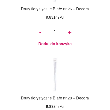
Druty florystyczne Białe nr 26 – Decora
9.83
zł
z Vat
ilość Druty
florystyczne
-
+
Białe nr 26
- Decora
Dodaj do koszyka
Druty florystyczne Białe nr 28 – Decora
9.83
zł
z Vat