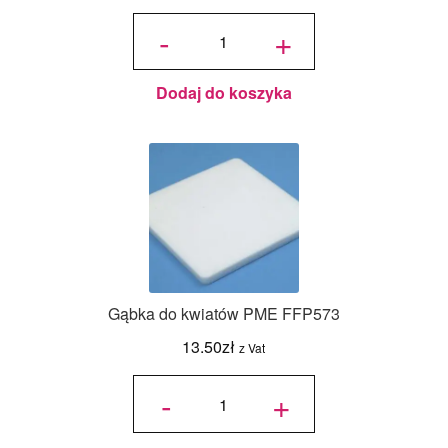
ilość Druty
florystyczne
-
+
Białe nr 28
- Decora
Dodaj do koszyka
Gąbka do kwiatów PME FFP573
13.50
zł
z Vat
ilość
Gąbka
-
+
do
kwiatów
PME
FFP573