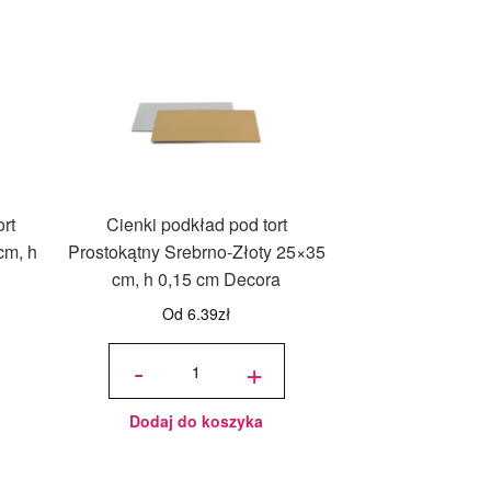
rt
Cienki podkład pod tort
cm, h
Prostokątny Srebrno-Złoty 25×35
cm, h 0,15 cm Decora
Od
6.39
zł
ilość Cienki
podkład
-
+
pod tort
Prostokątny
Srebrno-
Złoty 25x35
cm, h 0,15
cm Decora
Dodaj do koszyka