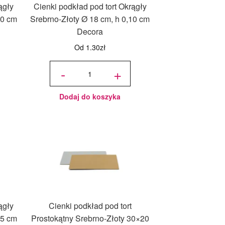
ągły
Cienki podkład pod tort Okrągły
10 cm
Srebrno-Złoty Ø 18 cm, h 0,10 cm
Decora
Od
1.30
zł
ilość
Cienki
-
+
podkład
pod tort
Okrągły
Srebrno-
Złoty Ø
18 cm, h
0,10 cm
Decora
Dodaj do koszyka
ągły
Cienki podkład pod tort
15 cm
Prostokątny Srebrno-Złoty 30×20