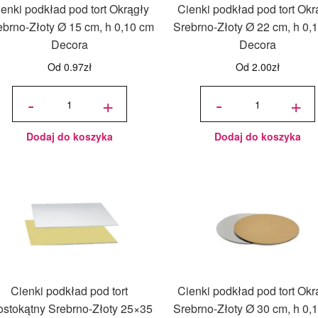
enki podkład pod tort Okrągły
Cienki podkład pod tort Okr
ebrno-Złoty Ø 15 cm, h 0,10 cm
Srebrno-Złoty Ø 22 cm, h 0,
Decora
Decora
Od
0.97
zł
Od
2.00
zł
ilość
ilość
Cienki
Cienki
-
+
-
+
podkład
podkład
pod tort
pod tort
Okrągły
Okrągły
Srebrno-
Srebrno-
Złoty Ø
Złoty Ø
15 cm, h
22 cm, h
0,10 cm
0,10 cm
Decora
Decora
Dodaj do koszyka
Dodaj do koszyka
Cienki podkład pod tort
Cienki podkład pod tort Okr
ostokątny Srebrno-Złoty 25×35
Srebrno-Złoty Ø 30 cm, h 0,