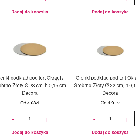
Srebrno-
Srebrno-
Złoty Ø
Złoty Ø
24 cm, h
34 cm, h
0,15 cm
0,10 cm
Decora
Decora
Dodaj do koszyka
Dodaj do koszyka
enki podkład pod tort Okrągły
Cienki podkład pod tort Okr
ebrno-Złoty Ø 28 cm, h 0,15 cm
Srebrno-Złoty Ø 22 cm, h 0,
Decora
Decora
Od
4.68
zł
Od
4.91
zł
ilość
ilość
Cienki
Cienki
-
+
-
+
podkład
podkład
pod tort
pod tort
Okrągły
Okrągły
Srebrno-
Srebrno-
Złoty Ø
Złoty Ø
28 cm, h
22 cm, h
0,15 cm
0,15 cm
Decora
Decora
Dodaj do koszyka
Dodaj do koszyka