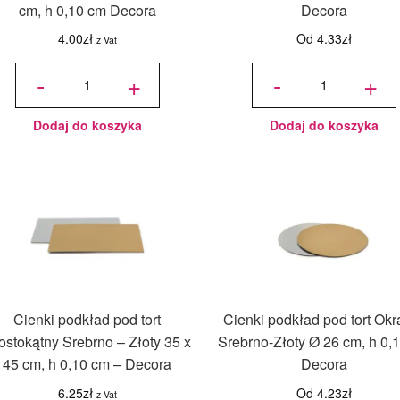
cm, h 0,10 cm Decora
Decora
4.00
zł
Od
4.33
zł
z Vat
ilość Cienki
ilość
podkład
Cienki
-
+
-
+
pod tort
podkład
Prostokątny
pod tort
Srebrno-
Okrągły
Złoty 25x35
Srebrno-
cm, h 0,10
Złoty Ø
cm Decora
30 cm, h
0,15 cm
Decora
Dodaj do koszyka
Dodaj do koszyka
Cienki podkład pod tort
Cienki podkład pod tort Okr
ostokątny Srebrno – Złoty 35 x
Srebrno-Złoty Ø 26 cm, h 0,
45 cm, h 0,10 cm – Decora
Decora
6.25
zł
Od
4.23
zł
z Vat