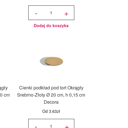
ilość Cienki
podkład
-
+
pod tort
Prostokątny
Srebrno-
Złoty 40x30
cm, h 0,10
cm Decora
Dodaj do koszyka
ągły
Cienki podkład pod tort Okrągły
10 cm
Srebrno-Złoty Ø 20 cm, h 0,15 cm
Decora
Od
3.63
zł
ilość
Cienki
-
+
podkład
pod tort
Okrągły