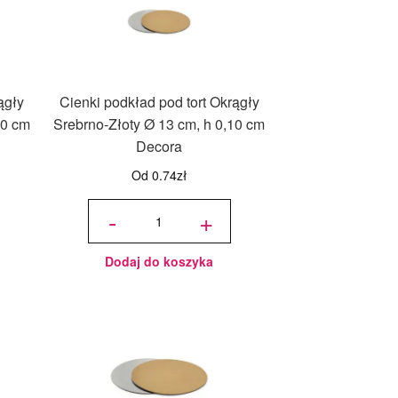
ągły
Cienki podkład pod tort Okrągły
10 cm
Srebrno-Złoty Ø 13 cm, h 0,10 cm
Decora
Od
0.74
zł
ilość
Cienki
-
+
podkład
pod tort
Okrągły
Srebrno-
Złoty Ø
13 cm, h
0,10 cm
Decora
Dodaj do koszyka