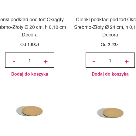
enki podkład pod tort Okrągły
Cienki podkład pod tort Okr
ebrno-Złoty Ø 20 cm, h 0,10 cm
Srebrno-Złoty Ø 24 cm, h 0,
Decora
Decora
Od
1.98
zł
Od
2.23
zł
ilość
ilość
Cienki
Cienki
-
+
-
+
podkład
podkład
pod tort
pod tort
Okrągły
Okrągły
Srebrno-
Srebrno-
Złoty Ø
Złoty Ø
20 cm, h
24 cm, h
0,10 cm
0,10 cm
Decora
Decora
Dodaj do koszyka
Dodaj do koszyka