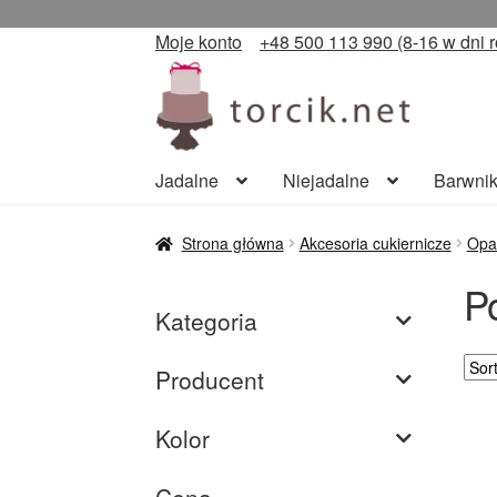
Próbowałaś j
Moje konto
+48 500 113 990 (8-16 w dni 
Przejdź
Przejdź
do
do
nawigacji
treści
Jadalne
Niejadalne
Barwnik
Strona główna
Akcesoria cukiernicze
Opa
P
Kategoria
Producent
Kolor