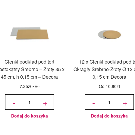
Cienki podkład pod tort
12 x Cienki podkład pod to
ostokątny Srebrno – Złoty 35 x
Okrągły Srebrno-Złoty Ø 13 
45 cm, h 0,15 cm – Decora
0,15 cm Decora
7.25
zł
Od
10.80
zł
z Vat
ilość Cienki
ilość 12
podkład
x Cienki
-
+
-
+
pod tort
podkład
Prostokątny
pod tort
Srebrno -
Okrągły
Złoty 35 x
Srebrno-
45 cm, h
Złoty Ø
0,15 cm -
13 cm, h
Decora
0,15 cm
Decora
Dodaj do koszyka
Dodaj do koszyka