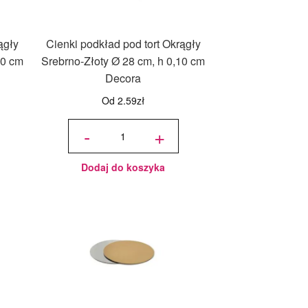
ągły
Cienki podkład pod tort Okrągły
10 cm
Srebrno-Złoty Ø 28 cm, h 0,10 cm
Decora
Od
2.59
zł
ilość
Cienki
-
+
podkład
pod tort
Okrągły
Srebrno-
Złoty Ø
28 cm, h
0,10 cm
Decora
Dodaj do koszyka