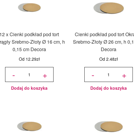
12 x Cienki podkład pod tort
Cienki podkład pod tort Okr
rągły Srebrno-Złoty Ø 16 cm, h
Srebrno-Złoty Ø 26 cm, h 0,
0,15 cm Decora
Decora
Od
12.29
zł
Od
2.48
zł
ilość 12
ilość
x Cienki
Cienki
-
+
-
+
podkład
podkład
pod tort
pod tort
Okrągły
Okrągły
Srebrno-
Srebrno-
Złoty Ø
Złoty Ø
16 cm, h
26 cm, h
0,15 cm
0,10 cm
Decora
Decora
Dodaj do koszyka
Dodaj do koszyka