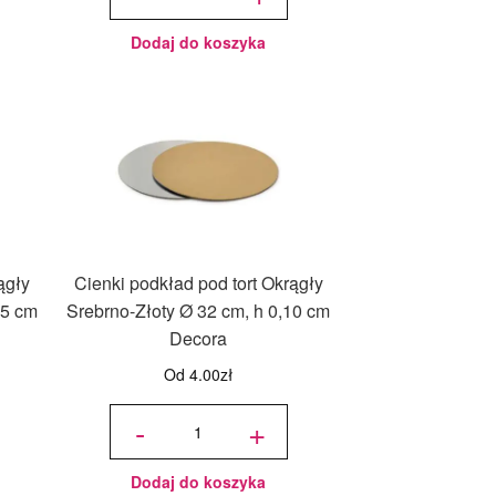
Srebrno-
Złoty Ø
20 cm, h
0,15 cm
Decora
Dodaj do koszyka
ągły
Cienki podkład pod tort Okrągły
15 cm
Srebrno-Złoty Ø 32 cm, h 0,10 cm
Decora
Od
4.00
zł
ilość
Cienki
-
+
podkład
pod tort
Okrągły
Srebrno-
Złoty Ø
32 cm, h
0,10 cm
Decora
Dodaj do koszyka