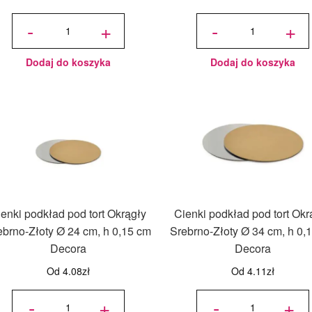
ilość Cienki
ilość
podkład
Cienki
-
+
-
+
pod tort
podkład
Prostokątny
pod tort
Srebrno -
Okrągły
Złoty 35 x
Srebrno-
45 cm, h
Złoty Ø
0,10 cm -
26 cm, h
Decora
0,15 cm
Decora
Dodaj do koszyka
Dodaj do koszyka
enki podkład pod tort Okrągły
Cienki podkład pod tort Okr
ebrno-Złoty Ø 24 cm, h 0,15 cm
Srebrno-Złoty Ø 34 cm, h 0,
Decora
Decora
Od
4.08
zł
Od
4.11
zł
ilość
ilość
Cienki
Cienki
-
+
-
+
podkład
podkład
pod tort
pod tort
Okrągły
Okrągły