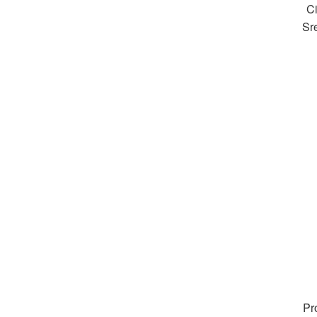
Ci
Sr
Pr