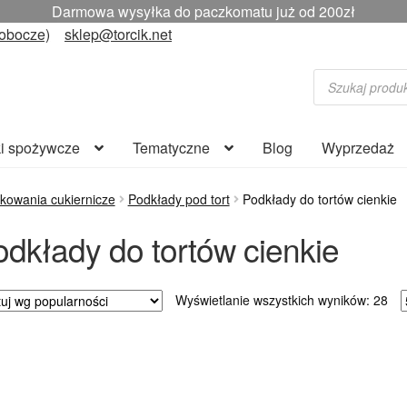
uż naszej PISTACJI? Wszyscy mówią, że jest genialna! Przekon
robocze)
sklep@torcik.net
Wyszukiwarka
produktów
i spożywcze
Tematyczne
Blog
Wyprzedaż
kowania cukiernicze
Podkłady pod tort
Podkłady do tortów cienkie
odkłady do tortów cienkie
Po
Wyświetlanie wszystkich wyników: 28
we
pop