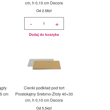
cm, h 0,10 cm Decora
Od
2.58
zł
ilość Cienki
podkład
-
+
pod tort
Prostokątny
Srebrno-
Złoty 30x20
cm, h 0,10
cm Decora
Dodaj do koszyka
ągły
Cienki podkład pod tort
15 cm
Prostokątny Srebrno-Złoty 40×30
cm, h 0,10 cm Decora
Od
5.54
zł