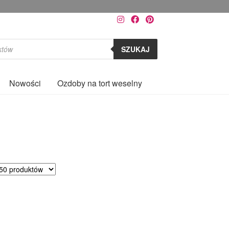
aj się sama;)
SZUKAJ
Nowości
Ozdoby na tort weselny
0
sortowane
dług
ularności