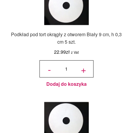
Podkład pod tort okrągły z otworem Biały 9 cm, h 0,3
cm 5 szt.
22.99
zł
z Vat
ilość
Podkład
-
+
pod tort
okrągły
z
otworem
Biały 9
cm, h
0,3 cm 5
szt.
Dodaj do koszyka