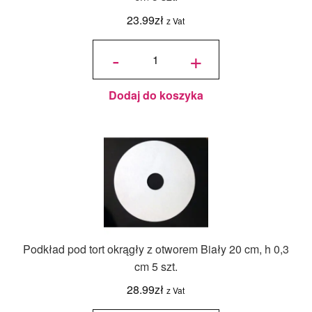
23.99
zł
z Vat
ilość
Podkład
-
+
pod tort
okrągły
z
otworem
Biały 12
cm, h
0,3 cm 5
szt.
Dodaj do koszyka
Podkład pod tort okrągły z otworem Biały 20 cm, h 0,3
cm 5 szt.
28.99
zł
z Vat
ilość