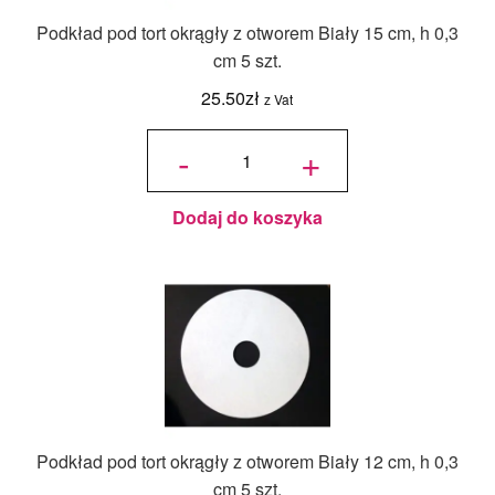
Podkład pod tort okrągły z otworem Biały 15 cm, h 0,3
cm 5 szt.
25.50
zł
z Vat
ilość
Podkład
-
+
pod tort
okrągły
z
otworem
Biały 15
cm, h
0,3 cm 5
szt.
Dodaj do koszyka
Podkład pod tort okrągły z otworem Biały 12 cm, h 0,3
cm 5 szt.