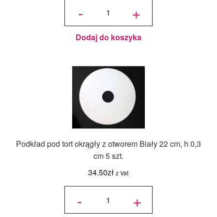
Podkład
-
+
pod tort
okrągły
z
otworem
Biały 20
cm, h
0,3 cm 5
szt.
Dodaj do koszyka
Podkład pod tort okrągły z otworem Biały 22 cm, h 0,3
cm 5 szt.
34.50
zł
z Vat
ilość
Podkład
-
+
pod tort
okrągły
z
otworem
Biały 22
cm, h