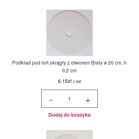
Podkład pod tort okrągły z otworem Biały ø 20 cm, h
0,2 cm
6.15
zł
z Vat
ilość
Podkład
-
+
pod tort
okrągły
z
otworem
Biały ø
20 cm, h
0,2 cm
Dodaj do koszyka