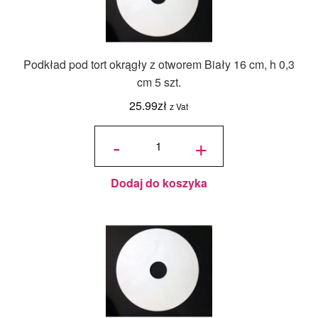
Podkład pod tort okrągły z otworem Biały 16 cm, h 0,3
cm 5 szt.
25.99
zł
z Vat
ilość
Podkład
-
+
pod tort
okrągły
z
otworem
Biały 16
cm, h
0,3 cm 5
szt.
Dodaj do koszyka