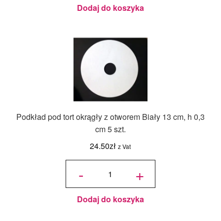
0,3 cm 5
szt.
Dodaj do koszyka
Podkład pod tort okrągły z otworem Biały 13 cm, h 0,3
cm 5 szt.
24.50
zł
z Vat
ilość
Podkład
-
+
pod tort
okrągły
z
otworem
Biały 13
cm, h
0,3 cm 5
szt.
Dodaj do koszyka