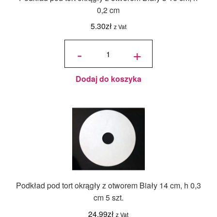
0,2 cm
5.30
zł
z Vat
ilość
Podkład
-
+
pod tort
okrągły
z
otworem
Biały ø
16 cm, h
0,2 cm
Dodaj do koszyka
Podkład pod tort okrągły z otworem Biały 14 cm, h 0,3
cm 5 szt.
24.99
zł
z Vat