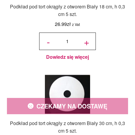
Podkład pod tort okrągły z otworem Biały 18 cm, h 0,3
cm 5 szt.
26.99
zł
z Vat
ilość
Podkład
-
+
pod tort
okrągły
z
otworem
Biały 18
cm, h
0,3 cm 5
szt.
Dowiedz się więcej
CZEKAMY NA DOSTAWĘ
Podkład pod tort okrągły z otworem Biały 30 cm, h 0,3
cm 5 szt.