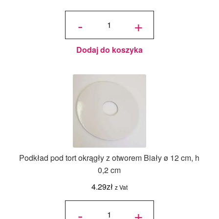
ilość
Podkład
-
+
pod tort
okrągły
z
otworem
Biały 14
cm, h
0,3 cm 5
szt.
Dodaj do koszyka
Podkład pod tort okrągły z otworem Biały ø 12 cm, h
0,2 cm
4.29
zł
z Vat
ilość
Podkład
-
+
pod tort
okrągły
z