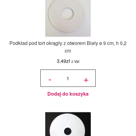
Podkład pod tort okrągły z otworem Biały ø 9 cm, h 0,2
cm
3.49
zł
z Vat
ilość
Podkład
-
+
pod tort
okrągły
z
otworem
Biały ø
9 cm, h
0,2 cm
Dodaj do koszyka