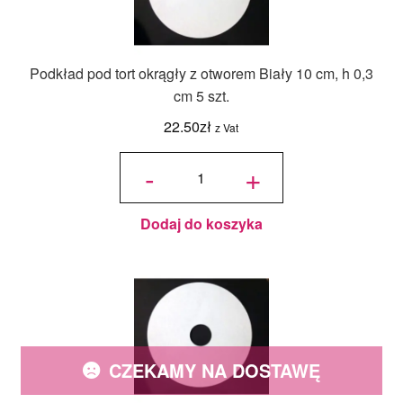
Podkład pod tort okrągły z otworem Biały 10 cm, h 0,3
cm 5 szt.
22.50
zł
z Vat
ilość
Podkład
-
+
pod tort
okrągły
z
otworem
Biały 10
cm, h
0,3 cm 5
szt.
Dodaj do koszyka
CZEKAMY NA DOSTAWĘ