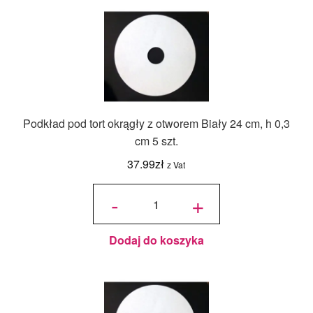
Podkład pod tort okrągły z otworem Biały 24 cm, h 0,3
cm 5 szt.
37.99
zł
z Vat
ilość
Podkład
-
+
pod tort
okrągły
z
otworem
Biały 24
cm, h
0,3 cm 5
szt.
Dodaj do koszyka