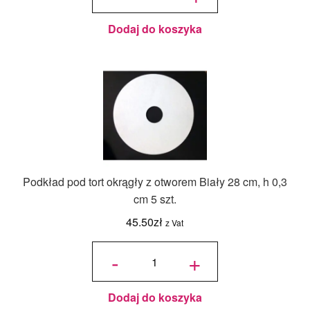
otworem
Biały ø
12 cm, h
0,2 cm
Dodaj do koszyka
Podkład pod tort okrągły z otworem Biały 28 cm, h 0,3
cm 5 szt.
45.50
zł
z Vat
ilość
Podkład
-
+
pod tort
okrągły
z
otworem
Biały 28
cm, h
0,3 cm 5
szt.
Dodaj do koszyka