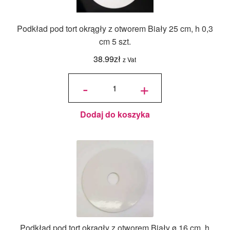
Podkład pod tort okrągły z otworem Biały 25 cm, h 0,3
cm 5 szt.
38.99
zł
z Vat
ilość
Podkład
-
+
pod tort
okrągły
z
otworem
Biały 25
cm, h
0,3 cm 5
szt.
Dodaj do koszyka
Podkład pod tort okrągły z otworem Biały ø 16 cm, h