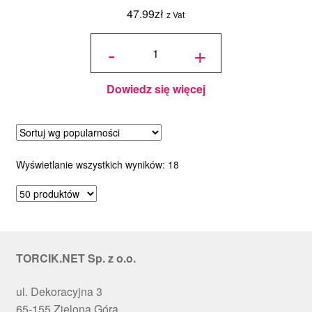
47.99
zł
z Vat
ilość
Podkład
-
+
pod tort
okrągły
z
otworem
Biały 30
cm, h
0,3 cm 5
szt.
Dowiedz się więcej
Posortowane
Wyświetlanie wszystkich wyników: 18
według
popularności
TORCIK.NET Sp. z o.o.
ul. Dekoracyjna 3
65-155 Zielona Góra