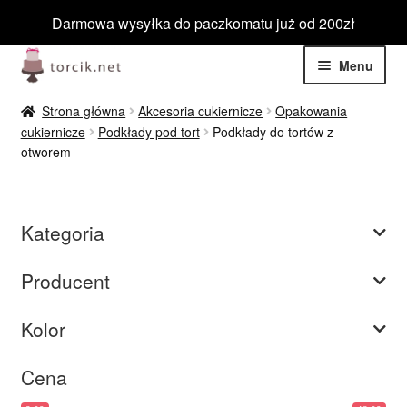
Darmowa wysyłka do paczkomatu już od 200zł
Przejdź
Przejdź
Menu
do
do
nawigacji
treści
Rozwiń
Jadalne
Strona główna
Akcesoria cukiernicze
Opakowania
menu
cukiernicze
Podkłady pod tort
Podkłady do tortów z
potom
Rozwiń
otworem
Niejadalne
menu
potom
Rozwiń
Barwniki spożywcze
menu
Kategoria
potom
Rozwiń
Tematyczne
menu
Producent
potom
Blog
Kolor
Wyprzedaż
Cena
Nowości