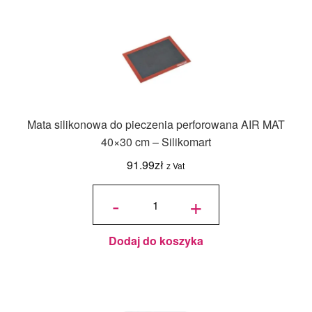
Mata silikonowa do pieczenia perforowana AIR MAT
40×30 cm – Silikomart
91.99
zł
z Vat
ilość Mata
silikonowa
-
+
do
pieczenia
perforowana
AIR MAT
40x30 cm -
Silikomart
Dodaj do koszyka