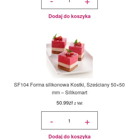
-
+
Magdalenki
68x45mm -
Silikomart
Dodaj do koszyka
SF104 Forma silikonowa Kostki, Sześciany 50×50
mm – Silikomart
50.99
zł
z Vat
ilość
SF104
-
+
Forma
silikonowa
Kostki,
Sześciany
50x50 mm
-
Silikomart
Dodaj do koszyka