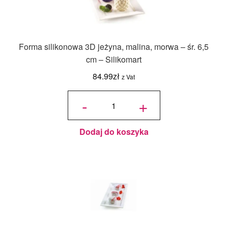
Forma silikonowa 3D jeżyna, malina, morwa – śr. 6,5
cm – Silikomart
84.99
zł
z Vat
ilość
Forma
-
+
silikonowa
3D jeżyna,
malina,
morwa -
śr. 6,5 cm -
Silikomart
Dodaj do koszyka