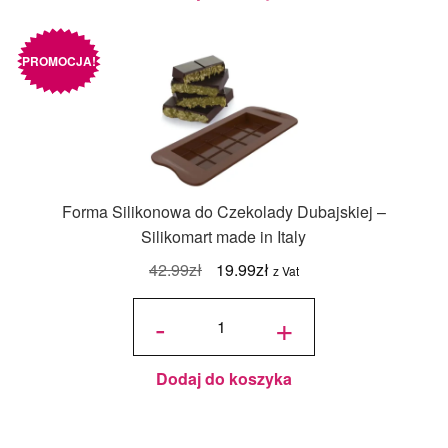
PROMOCJA!
Forma Silikonowa do Czekolady Dubajskiej –
Silikomart made in Italy
Pierwotna
Aktualna
42.99
zł
19.99
zł
z Vat
cena
cena
ilość
Forma
-
+
Silikonowa
wynosiła:
wynosi:
do
Czekolady
Dubajskiej
42.99zł.
19.99zł.
–
Silikomart
made in
Italy
Dodaj do koszyka