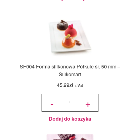
SF004 Forma silikonowa Półkule śr. 50 mm –
Silikomart
45.99
zł
z Vat
ilość
SF004
-
+
Forma
silikonowa
Półkule śr.
50 mm -
Silikomart
Dodaj do koszyka