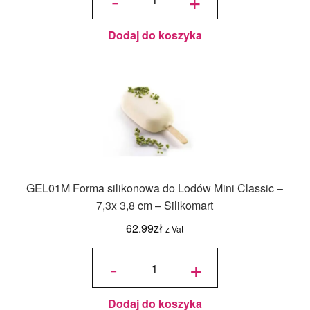
Bajgle
Alvarak
Dodaj do koszyka
GEL01M Forma silikonowa do Lodów Mini Classic –
7,3x 3,8 cm – Silikomart
62.99
zł
z Vat
ilość
GEL01M
-
+
Forma
silikonowa
do Lodów
Mini
Classic -
7,3x 3,8
cm -
Silikomart
Dodaj do koszyka