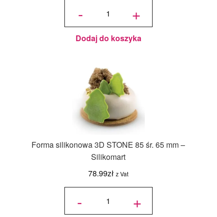
ilość Forma
silikonowa
-
+
UNIVERSO
1200 - 18
cm -
Silikomart
Dodaj do koszyka
Forma silikonowa 3D STONE 85 śr. 65 mm –
Silikomart
78.99
zł
z Vat
ilość
Forma
-
+
silikonowa
3D
STONE
85 śr. 65
mm -
Silikomart