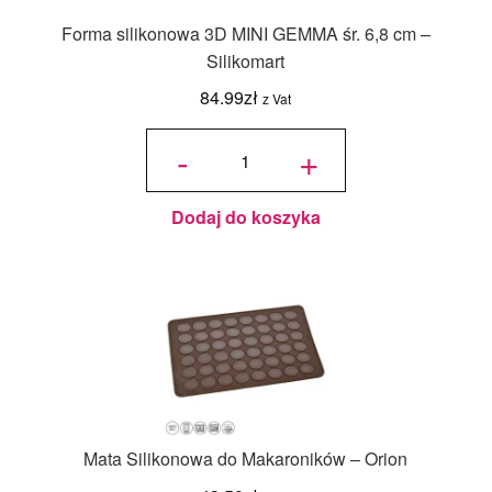
Forma silikonowa 3D MINI GEMMA śr. 6,8 cm –
Silikomart
84.99
zł
z Vat
ilość
Forma
-
+
silikonowa
3D MINI
GEMMA
śr. 6,8 cm -
Silikomart
Dodaj do koszyka
Mata Silikonowa do Makaroników – Orion