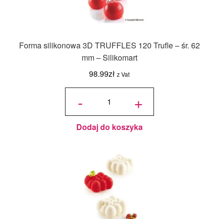
Forma silikonowa 3D TRUFFLES 120 Trufle – śr. 62
mm – Silikomart
98.99
zł
z Vat
ilość Forma
silikonowa
-
+
3D
TRUFFLES
120 Trufle -
śr. 62 mm -
Silikomart
Dodaj do koszyka