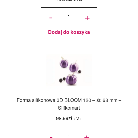
ilość
SF001
-
+
Forma
silikonowa
Półkule śr.
80 mm -
Silikomart
Dodaj do koszyka
Forma silikonowa 3D BLOOM 120 – śr. 68 mm –
Silikomart
98.99
zł
z Vat
ilość
Forma
-
+
silikonowa
3D
BLOOM