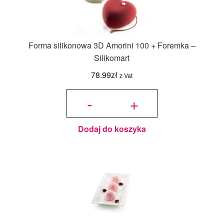
Forma silikonowa 3D Amorini 100 + Foremka –
Silikomart
78.99
zł
z Vat
ilość
Forma
-
+
silikonowa
3D
Amorini
100 +
Foremka -
Silikomart
Dodaj do koszyka