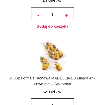
43.50
zł
z Vat
ilość Mata
Silikonowa
-
+
do
Makaroników
- Orion
Dodaj do koszyka
SF032 Forma silikonowa MADELEINES Magdalenki
68x45mm – Silikomart
52.99
zł
z Vat
ilość SF032
Forma
silikonowa
MADELEINES