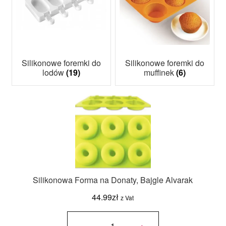
Silikonowe foremki do
Silikonowe foremki do
lodów
(19)
muffinek
(6)
Silikonowa Forma na Donaty, Bajgle Alvarak
44.99
zł
z Vat
ilość
Silikonowa
-
+
Forma na
Donaty,