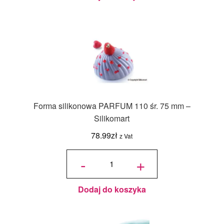
Forma silikonowa PARFUM 110 śr. 75 mm –
Silikomart
78.99
zł
z Vat
ilość
Forma
-
+
silikonowa
PARFUM
110 śr. 75
mm -
Silikomart
Dodaj do koszyka