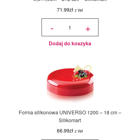
71.99
zł
z Vat
ilość
GEL01
-
+
Forma
silikonowa
do lodów
Classic -
9,3x4,9cm
- 2x2 szt. -
Silikomart
Dodaj do koszyka
Forma silikonowa UNIVERSO 1200 – 18 cm –
Silikomart
66.99
zł
z Vat