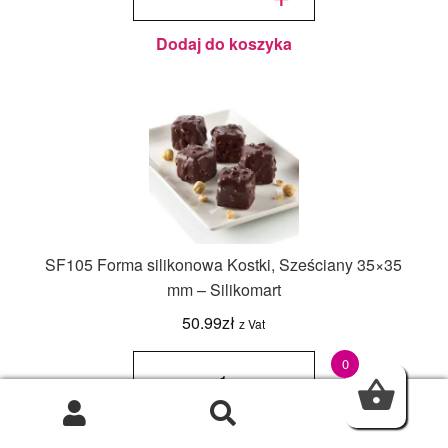
120 - śr.
68 mm -
Silikomart
Dodaj do koszyka
SF105 Forma silikonowa Kostki, Sześciany 35×35
mm – Silikomart
50.99
zł
z Vat
ilość
SF105
0
-
+
Forma
silikonowa
Kostki,
Sześciany
35x35 mm
0
-
Silikomart
Dodaj do koszyka