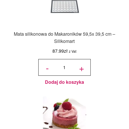
Mata silikonowa do Makaroników 59,5x 39,5 cm –
Silikomart
87.99
zł
z Vat
ilość Mata
silikonowa
-
+
do
Makaroników
59,5x 39,5
cm -
Silikomart
Dodaj do koszyka