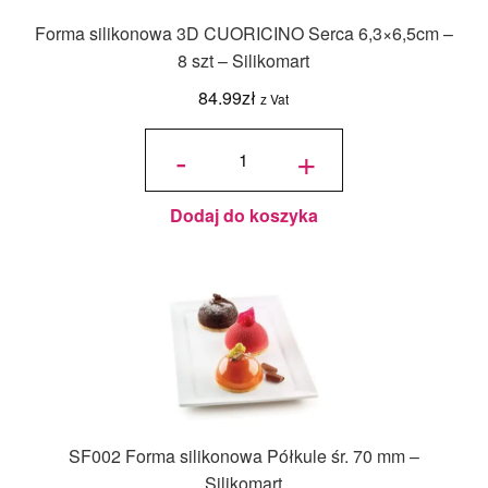
Forma silikonowa 3D CUORICINO Serca 6,3×6,5cm –
8 szt – Silikomart
84.99
zł
z Vat
ilość Forma
silikonowa
-
+
3D
CUORICINO
Serca
6,3x6,5cm -
8 szt -
Silikomart
Dodaj do koszyka
SF002 Forma silikonowa Półkule śr. 70 mm –
Silikomart