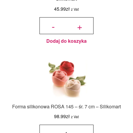
45.99
zł
z Vat
ilość
SF002
-
+
Forma
silikonowa
Półkule śr.
70 mm -
Silikomart
Dodaj do koszyka
Forma silikonowa ROSA 145 – śr. 7 cm – Silikomart
98.99
zł
z Vat
ilość
Forma
silikonowa
ROSA