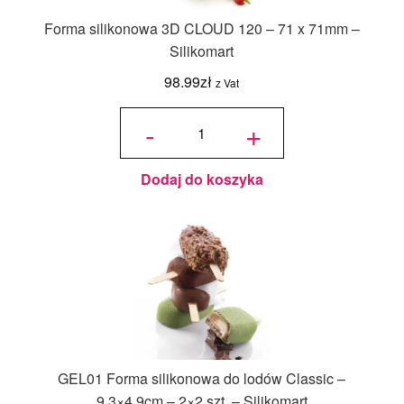
Forma silikonowa 3D CLOUD 120 – 71 x 71mm –
Silikomart
98.99
zł
z Vat
ilość
Forma
-
+
silikonowa
3D
CLOUD
120 - 71 x
71mm -
Silikomart
Dodaj do koszyka
GEL01 Forma silikonowa do lodów Classic –
9,3×4,9cm – 2×2 szt. – Silikomart