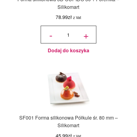
Silikomart
78.99
zł
z Vat
ilość
Forma
-
+
silikonowa
3D
CUPIDO
30 +
Foremka -
Silikomart
Dodaj do koszyka
SF001 Forma silikonowa Półkule śr. 80 mm –
Silikomart
45.99
zł
z Vat