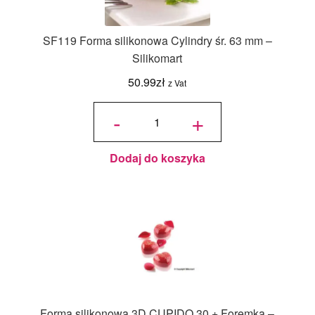
SF119 Forma silikonowa Cylindry śr. 63 mm –
Silikomart
50.99
zł
z Vat
ilość
SF119
-
+
Forma
silikonowa
Cylindry
śr. 63 mm
-
Silikomart
Dodaj do koszyka
Forma silikonowa 3D CUPIDO 30 + Foremka –