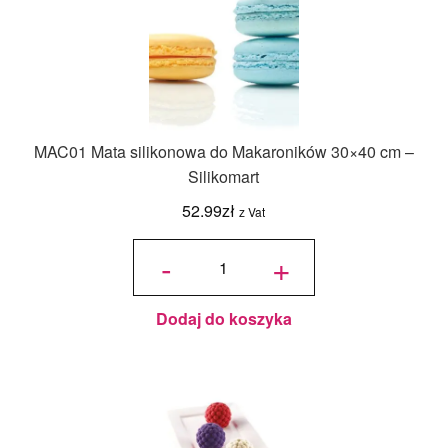
MAC01 Mata silikonowa do Makaroników 30×40 cm –
Silikomart
52.99
zł
z Vat
ilość MAC01
Mata
-
+
silikonowa
do
Makaroników
30x40 cm -
Silikomart
Dodaj do koszyka