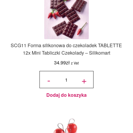
SCG11 Forma silikonowa do czekoladek TABLETTE
12x Mini Tabliczki Czekolady – Silikomart
34.99
zł
z Vat
ilość
SCG11
-
+
Forma
silikonowa
do
czekoladek
TABLETTE
12x Mini
Tabliczki
Czekolady
Dodaj do koszyka
- Silikomart