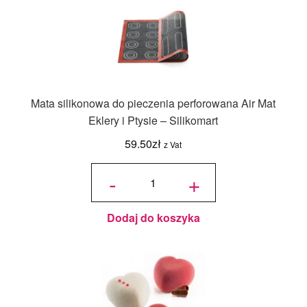
Mata silikonowa do pieczenia perforowana Air Mat
Eklery i Ptysie – Silikomart
59.50
zł
z Vat
ilość Mata
silikonowa
-
+
do
pieczenia
perforowana
Air Mat
Eklery i
Ptysie -
Silikomart
Dodaj do koszyka