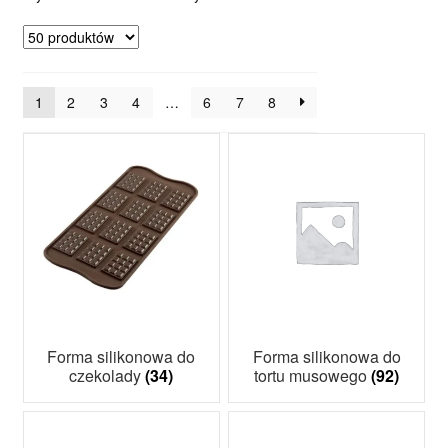
według
popularności
1
2
3
4
…
6
7
8
Forma silikonowa do
Forma silikonowa do
czekolady
(34)
tortu musowego
(92)