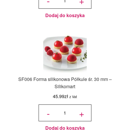
-
+
145 - śr. 7
cm -
Silikomart
Dodaj do koszyka
SF006 Forma silikonowa Półkule śr. 30 mm –
Silikomart
45.99
zł
z Vat
ilość
SF006
-
+
Forma
silikonowa
Półkule śr.
30 mm -
Silikomart
Dodaj do koszyka