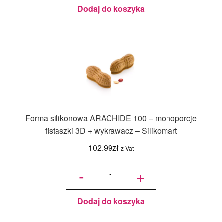
Dodaj do koszyka
Forma silikonowa ARACHIDE 100 – monoporcje
fistaszki 3D + wykrawacz – Silikomart
102.99
zł
z Vat
ilość Forma
silikonowa
-
+
ARACHIDE
100 –
monoporcje
fistaszki 3D
+
wykrawacz
– Silikomart
Dodaj do koszyka