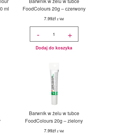
lour
Barwnik w żelu w tubce
20 ml
FoodColours 20g – czerwony
7.99
zł
z Vat
ilość Barwnik
w żelu w
-
+
tubce
FoodColours
20g -
czerwony
Dodaj do koszyka
Barwnik w żelu w tubce
y
FoodColours 20g – zielony
7.99
zł
z Vat