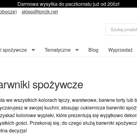
Darmowa wysyłka do paczkomatu już od 200zł
robocze)
sklep@torcik.net
Wyszukiwarka
produktów
i spożywcze
Tematyczne
Blog
Wyprzedaż
arwniki spożywcze
ta we wszystkich kolorach tęczy, warstwowe, barwne torty lub 
yczarujesz w swojej kuchni, stosując cukiernicze barwniki spo
zyskać kolorowe wypieki, które prezentują się wyjątkowo dekor
stkich gości.
Przekonaj się, do czego służą barwniki spożywcze
tna decyzja!