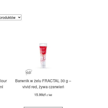
towane
g
rności
lour
Barwnik w żelu FRACTAL 30 g –
ml
vivid red, żywa czerwień
15.99
zł
z Vat
ilość