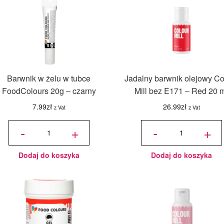
Barwnik w żelu w tubce
Jadalny barwnik olejowy Co
FoodColours 20g – czarny
Mill bez E171 – Red 20 
7.99
zł
26.99
zł
z Vat
z Vat
ilość Barwnik
ilość
w żelu w
Jadalny
-
+
-
+
tubce
barwnik
FoodColours
olejowy
20g - czarny
Colour
Mill bez
E171 -
Red 20
ml
Dodaj do koszyka
Dodaj do koszyka