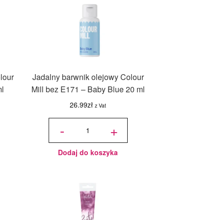
lour
Jadalny barwnik olejowy Colour
ml
Mill bez E171 – Baby Blue 20 ml
26.99
zł
z Vat
ilość
Jadalny
-
+
barwnik
olejowy
Colour
Mill bez
E171 -
Baby
Blue 20
ml
Dodaj do koszyka