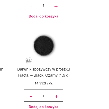
Barwnik
-
+
w żelu
FRACTAL
30 g -
vivid red,
żywa
czerwień
Dodaj do koszyka
rń
Barwnik spożywczy w proszku
Fractal – Black, Czarny (1,5 g)
14.99
zł
z Vat
ilość
Barwnik
-
+
spożywczy
w proszku
Fractal -
Black,
Czarny
(1,5 g)
Dodaj do koszyka