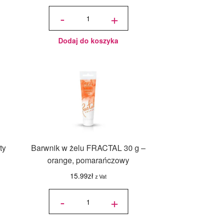
ilość Barwnik
w żelu w
-
+
tubce
FoodColours
20g - zielony
Dodaj do koszyka
ty
Barwnik w żelu FRACTAL 30 g –
orange, pomarańczowy
15.99
zł
z Vat
ilość Barwnik w
żelu FRACTAL
-
+
30 g - orange,
pomarańczowy