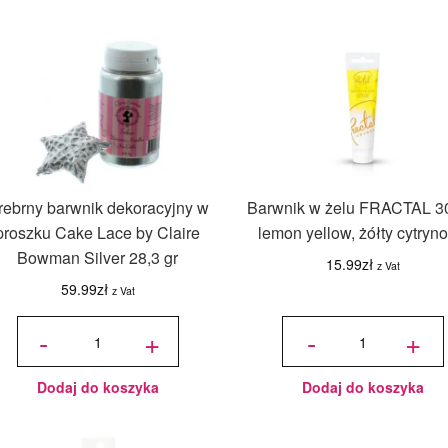
rebrny barwnik dekoracyjny w
Barwnik w żelu FRACTAL 30
proszku Cake Lace by Claire
lemon yellow, żółty cytryn
Bowman Silver 28,3 gr
15.99
zł
z Vat
59.99
zł
z Vat
ilość
ilość
Srebrny
Barwnik
-
+
-
+
barwnik
w żelu
dekoracyjny
FRACTAL
w proszku
30 g -
Cake Lace
lemon
by Claire
yellow,
Bowman
żółty
Silver 28,3
cytrynowy
gr
Dodaj do koszyka
Dodaj do koszyka