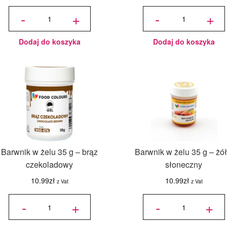
ilość Barwnik
ilość Barwnik
w żelu w
w żelu w
-
+
-
+
tubce
tubce
FoodColours
FoodColours
20g -
20g - żółty
błękitny
Dodaj do koszyka
Dodaj do koszyka
Barwnik w żelu 35 g – brąz
Barwnik w żelu 35 g – żół
czekoladowy
słoneczny
10.99
zł
10.99
zł
z Vat
z Vat
ilość
ilość
Barwnik w
Barwnik w
-
+
-
+
żelu 35 g -
żelu 35 g
brąz
- żółty
czekoladowy
słoneczny