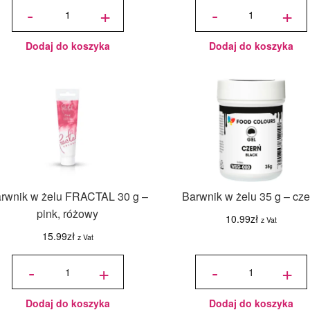
barwnik
Jadalny
-
+
-
+
dekoracyjny
barwnik
w proszku
olejowy
Cake Lace
Colour
by Claire
Mill bez
Bowman
E171 -
Gold 56,6
Black
gr
20 ml
Dodaj do koszyka
Dodaj do koszyka
rwnik w żelu FRACTAL 30 g –
Barwnik w żelu 35 g – cze
pink, różowy
10.99
zł
z Vat
15.99
zł
z Vat
ilość
ilość
Barwnik
Barwnik
-
+
-
+
w żelu
w żelu
FRACTAL
35 g -
30 g -
czerń
pink,
różowy
Dodaj do koszyka
Dodaj do koszyka