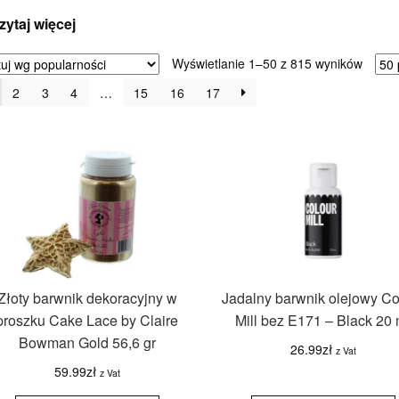
zytaj więcej
Posor
Wyświetlanie 1–50 z 815 wyników
wedłu
2
3
4
…
15
16
17
popula
Złoty barwnik dekoracyjny w
Jadalny barwnik olejowy Co
proszku Cake Lace by Claire
Mill bez E171 – Black 20 
Bowman Gold 56,6 gr
26.99
zł
z Vat
59.99
zł
z Vat
ilość Złoty
ilość