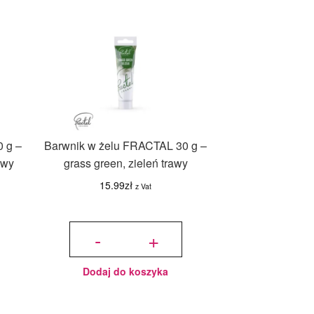
 g –
Barwnik w żelu FRACTAL 30 g –
owy
grass green, zieleń trawy
15.99
zł
z Vat
ilość
Barwnik
-
+
w żelu
FRACTAL
30 g -
grass
green,
zieleń
trawy
Dodaj do koszyka