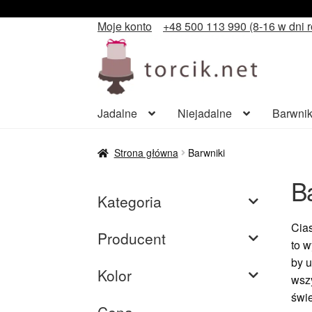
Moje konto
+48 500 113 990 (8-16 w dni 
Przejdź
Przejdź
do
do
nawigacji
treści
Jadalne
Niejadalne
Barwnik
Strona główna
Barwniki
B
Kategoria
Cias
Producent
to w
by u
Kolor
wszy
świe