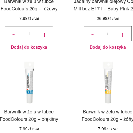
Barwnik w żelu w tubce
Jadalny barwnik olejowy Co
FoodColours 20g – różowy
Mill bez E171 – Baby Pink 
7.99
zł
26.99
zł
z Vat
z Vat
ilość Barwnik
ilość
w żelu w
Jadalny
-
+
-
+
tubce
barwnik
FoodColours
olejowy
20g - różowy
Colour
Mill bez
E171 -
Baby
Pink 20
ml
Dodaj do koszyka
Dodaj do koszyka
Barwnik w żelu w tubce
Barwnik w żelu w tubce
FoodColours 20g – błękitny
FoodColours 20g – żółt
7.99
zł
7.99
zł
z Vat
z Vat