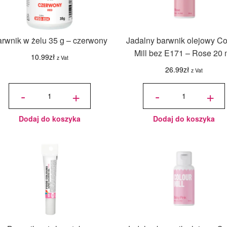
rwnik w żelu 35 g – czerwony
Jadalny barwnik olejowy Co
Mill bez E171 – Rose 20 
10.99
zł
z Vat
26.99
zł
z Vat
ilość
ilość
Barwnik
Jadalny
-
+
-
+
w żelu 35
barwnik
g -
olejowy
czerwony
Colour
Mill bez
E171 -
Rose
20 ml
Dodaj do koszyka
Dodaj do koszyka