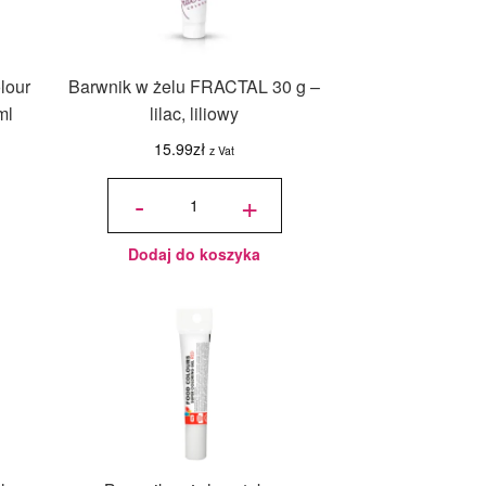
lour
Barwnik w żelu FRACTAL 30 g –
ml
lilac, liliowy
15.99
zł
z Vat
ilość
Barwnik
-
+
w żelu
FRACTAL
30 g -
lilac,
liliowy
Dodaj do koszyka