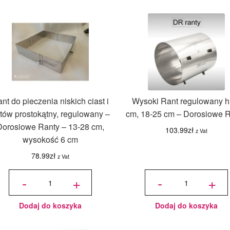
nt do pieczenia niskich ciast i
Wysoki Rant regulowany h
rtów prostokątny, regulowany –
cm, 18-25 cm – Dorosiowe 
Dorosiowe Ranty – 13-28 cm,
103.99
zł
z Vat
wysokość 6 cm
78.99
zł
z Vat
ilość Rant
ilość
do
Wysoki
-
+
-
+
pieczenia
Rant
niskich ciast
regulowany
i tortów
h 22 cm,
prostokątny,
18-25 cm -
regulowany
Dorosiowe
- Dorosiowe
Ranty
Ranty - 13-
28 cm,
Dodaj do koszyka
Dodaj do koszyka
wysokość 6
cm