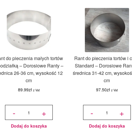
nt do pieczenia małych tortów
Rant do pieczenia tortów i c
podziałką – Dorosiowe Ranty –
Standard – Dorosiowe Ran
ednica 26-36 cm, wysokość 12
średnica 31-42 cm, wysokoś
cm
cm
89.99
zł
97.50
zł
z Vat
z Vat
ilość Rant
ilość Rant
do
do
-
+
-
+
pieczenia
pieczenia
małych
tortów i
tortów z
ciast
podziałką
Standard -
-
Dorosiowe
Dorosiowe
Ranty -
Ranty -
średnica
średnica
31-42 cm,
Dodaj do koszyka
Dodaj do koszyka
26-36 cm,
wysokość
wysokość
14 cm
12 cm