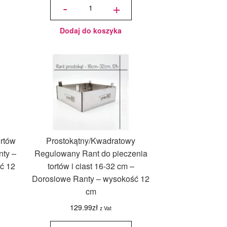
-
+
pieczenia
tortów i
ciast z
podziałką
-
Dorosiowe
Ranty -
średnica
Dodaj do koszyka
15-21 cm,
wysokość
14 cm
ortów
Prostokątny/Kwadratowy
nty –
Regulowany Rant do pieczenia
ć 12
tortów i ciast 16-32 cm –
Dorosiowe Ranty – wysokość 12
cm
129.99
zł
z Vat
ilość
Prostokątny/Kwadratowy