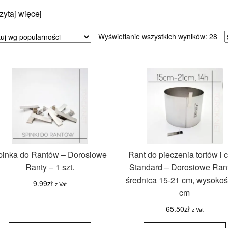
zytaj więcej
Po
Wyświetlanie wszystkich wyników: 28
we
pop
pinka do Rantów – Dorosiowe
Rant do pieczenia tortów i c
Ranty – 1 szt.
Standard – Dorosiowe Ran
średnica 15-21 cm, wysokoś
9.99
zł
z Vat
cm
65.50
zł
z Vat
ilość
ilość Rant
Spinka do
do