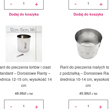
-
+
-
+
pieczenia
pieczenia
tortów i
małych
ciast z
tortów z
podziałką
podziałką
-
-
Dorosiowe
Dorosiowe
Ranty -
Ranty -
średnica
średnica
Dodaj do koszyka
Dodaj do koszyka
21-26 cm,
14-20 cm,
wysokość
wysokość
14 cm
12 cm
ant do pieczenia tortów i ciast
Rant do pieczenia małych t
tandard – Dorosiowe Ranty –
z podziałką – Dorosiowe Ra
ednica 12-15 cm, wysokość 14
średnica 10-14 cm, wysokoś
cm
cm
48.99
zł
45.99
zł
z Vat
z Vat
ilość Rant
ilość Rant
do
do
-
+
-
+
pieczenia
pieczenia
tortów i
małych
ciast
tortów z
Standard -
podziałką