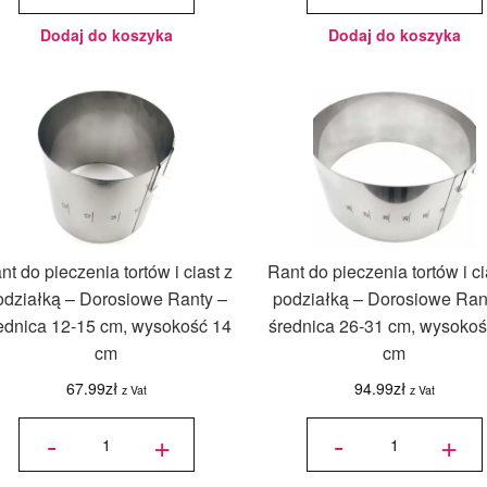
Dorosiowe
-
Ranty -
Dorosiowe
średnica
Ranty -
12-15 cm,
średnica
Dodaj do koszyka
Dodaj do koszyka
wysokość
10-14 cm,
14 cm
wysokość
12 cm
nt do pieczenia tortów i ciast z
Rant do pieczenia tortów i ci
odziałką – Dorosiowe Ranty –
podziałką – Dorosiowe Ran
ednica 12-15 cm, wysokość 14
średnica 26-31 cm, wysokoś
cm
cm
67.99
zł
94.99
zł
z Vat
z Vat
ilość Rant
ilość Rant
do
do
-
+
-
+
pieczenia
pieczenia
tortów i
tortów i
ciast z
ciast z
podziałką
podziałką
-
-
Dorosiowe
Dorosiowe
Ranty -
Ranty -