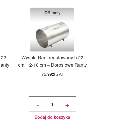
wysokość
8 cm
 22
Wysoki Rant regulowany h 22
Ranty
cm, 12-18 cm – Dorosiowe Ranty
75.99
zł
z Vat
ilość
Wysoki
-
+
Rant
regulowany
h 22 cm,
12-18 cm -
Dorosiowe
Ranty
Dodaj do koszyka