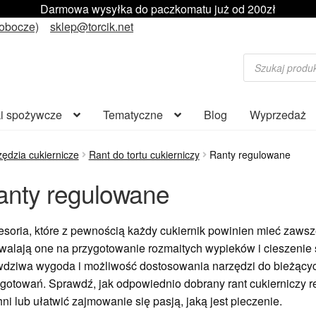
Darmowa wysyłka do paczkomatu już od 200zł
robocze)
sklep@torcik.net
Wyszukiwarka
produktów
i spożywcze
Tematyczne
Blog
Wyprzedaż
ędzia cukiernicze
Rant do tortu cukierniczy
Ranty regulowane
anty regulowane
soria, które z pewnością każdy cukiernik powinien mieć zawsze
alają one na przygotowanie rozmaitych wypieków i cieszenie 
dziwa wygoda i możliwość dostosowania narzędzi do bieżących
gotowań. Sprawdź, jak odpowiednio dobrany rant cukierniczy 
ni lub ułatwić zajmowanie się pasją, jaką jest pieczenie.