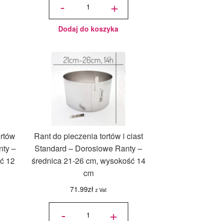
-
+
Regulowany Rant do
pieczenia tortów i ciast
16-32 cm - Dorosiowe
Ranty - wysokość 12 cm
Dodaj do koszyka
ortów
Rant do pieczenia tortów i ciast
nty –
Standard – Dorosiowe Ranty –
ć 12
średnica 21-26 cm, wysokość 14
cm
71.99
zł
z Vat
ilość Rant
do
-
+
pieczenia
tortów i
ciast
Standard -