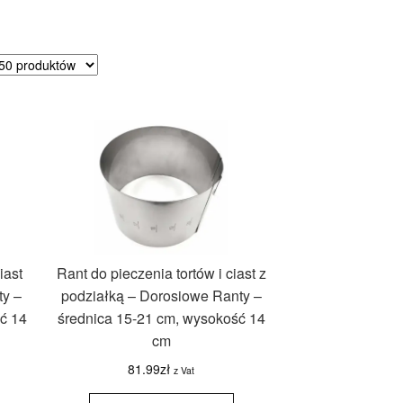
sortowane
dług
ularności
iast
Rant do pieczenia tortów i ciast z
ty –
podziałką – Dorosiowe Ranty –
ć 14
średnica 15-21 cm, wysokość 14
cm
81.99
zł
z Vat
ilość Rant
do