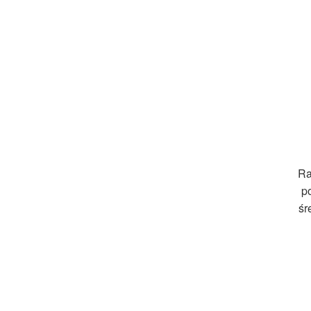
Ra
p
śr