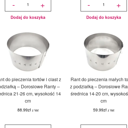
-
+
-
+
Rantów -
pieczenia
Dorosiowe
tortów i
Ranty - 1
ciast
szt.
Standard -
Dorosiowe
Ranty -
średnica
15-21 cm,
Dodaj do koszyka
Dodaj do koszyka
wysokość
14 cm
nt do pieczenia tortów i ciast z
Rant do pieczenia małych t
odziałką – Dorosiowe Ranty –
z podziałką – Dorosiowe Ra
ednica 21-26 cm, wysokość 14
średnica 14-20 cm, wysokoś
cm
cm
88.99
zł
59.99
zł
z Vat
z Vat
ilość Rant
ilość Rant
do
do