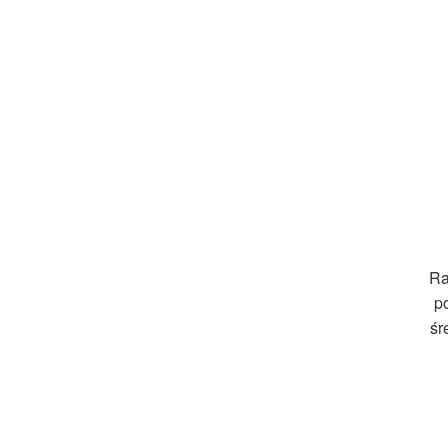
Ra
p
śr