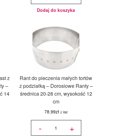
Dorosiowe
Ranty -
średnica
21-26 cm,
Dodaj do koszyka
wysokość
14 cm
ast z
Rant do pieczenia małych tortów
ty –
z podziałką – Dorosiowe Ranty –
ć 14
średnica 20-28 cm, wysokość 12
cm
78.99
zł
z Vat
ilość Rant
do
-
+
pieczenia
małych
tortów z
podziałką
-
Dorosiowe
Ranty -