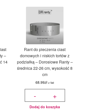
iast
Rant do pieczenia ciast
ty –
domowych i niskich tortów z
ć 14
podziałką – Dorosiowe Ranty –
średnica 22-26 cm, wysokość 8
cm
68.99
zł
z Vat
ilość Rant
do
-
+
pieczenia
ciast
domowych
i niskich
tortów z
podziałką
-
Dorosiowe
Dodaj do koszyka
Ranty -
średnica
22-26 cm,