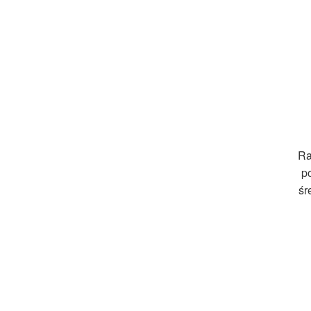
Ra
p
śr