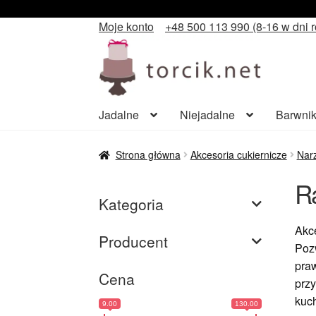
Moje konto
+48 500 113 990 (8-16 w dni 
Przejdź
Przejdź
do
do
nawigacji
treści
Jadalne
Niejadalne
Barwnik
Strona główna
Akcesoria cukiernicze
Narz
R
Kategoria
Akce
Producent
Pozw
praw
Cena
przy
kuch
9.00
130.00