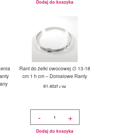
średnica
Dodaj do koszyka
20-28 cm,
wysokość
12 cm
zenia
Rant do żelki owocowej ∅ 13-18
Ranty
cm 1 h cm – Dorosiowe Ranty
wany
61.40
zł
z Vat
lna
ilość Rant
do żelki
-
+
i:
owocowej
∅ 13-18
cm 1 h cm
0zł.
-
Dorosiowe
Ranty
Dodaj do koszyka