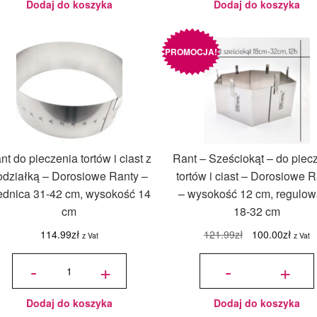
średnica
średnica
Dodaj do koszyka
Dodaj do koszyka
12-15 cm,
26-31 cm,
wysokość
wysokość
14 cm
14 cm
PROMOCJA!
nt do pieczenia tortów i ciast z
Rant – Sześciokąt – do piec
odziałką – Dorosiowe Ranty –
tortów i ciast – Dorosiowe 
ednica 31-42 cm, wysokość 14
– wysokość 12 cm, regulo
cm
18-32 cm
Pierwotna
Aktua
114.99
zł
121.99
zł
100.00
zł
z Vat
z Vat
cena
cena
ilość Rant
ilość Rant -
do
Sześciokąt
-
+
-
+
wynosiła:
wynos
pieczenia
- do
tortów i
pieczenia
ciast z
tortów i
podziałką
ciast -
121.99zł.
100.0
-
Dorosiowe
Dorosiowe
Ranty -
Ranty -
wysokość
średnica
12 cm,
Dodaj do koszyka
Dodaj do koszyka
31-42 cm,
regulowany
wysokość
18-32 cm
14 cm