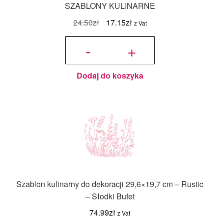
SZABLONY KULINARNE
Pierwotna
Aktualna
24.50
zł
17.15
zł
z Vat
cena
cena
ilość
Szablon
-
+
kulinarny do
wynosiła:
wynosi:
dekoracji -
Kościół w
choince -
24.50zł.
17.15zł.
SZABLONY
KULINARNE
Dodaj do koszyka
Szablon kulinarny do dekoracji 29,6×19,7 cm – Rustic
– Słodki Bufet
74.99
zł
z Vat