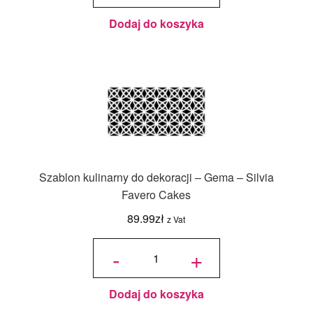
cm -
TRIXIE -
Słodki
Bufet
Dodaj do koszyka
Szablon kulinarny do dekoracji – Gema – Silvia
Favero Cakes
89.99
zł
z Vat
ilość
Szablon
-
+
kulinarny
do
dekoracji
- Gema -
Silvia
Favero
Cakes
Dodaj do koszyka