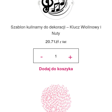
Szablon kulinarny do dekoracji – Klucz Wiolinowy i
Nuty
20.71
zł
z Vat
ilość
Szablon
-
+
kulinarny
do
dekoracji -
Klucz
Wiolinowy
i Nuty
Dodaj do koszyka