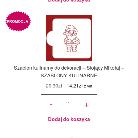
PROMOCJA!
Szablon kulinarny do dekoracji – Stojący Mikołaj –
SZABLONY KULINARNE
Pierwotna
Aktualna
20.30
zł
14.21
zł
z Vat
cena
cena
ilość
Szablon
-
+
kulinarny do
wynosiła:
wynosi:
dekoracji -
Stojący
Mikołaj -
20.30zł.
14.21zł.
SZABLONY
KULINARNE
Dodaj do koszyka