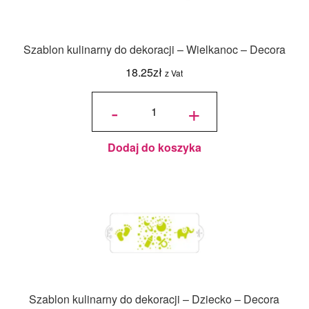
Szablon kulinarny do dekoracji – Wielkanoc – Decora
18.25
zł
z Vat
ilość
Szablon
-
+
kulinarny
do
dekoracji -
Wielkanoc
- Decora
Dodaj do koszyka
Szablon kulinarny do dekoracji – Dziecko – Decora