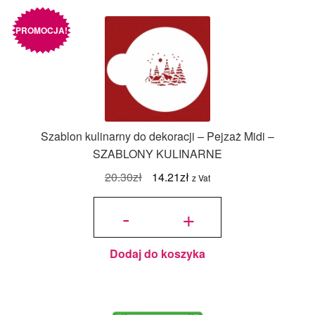
PROMOCJA!
Szablon kulinarny do dekoracji – Pejzaż Midi –
SZABLONY KULINARNE
Pierwotna
Aktualna
20.30
zł
14.21
zł
z Vat
cena
cena
ilość
Szablon
-
+
kulinarny do
wynosiła:
wynosi:
dekoracji -
Pejzaż Midi -
SZABLONY
20.30zł.
14.21zł.
KULINARNE
Dodaj do koszyka