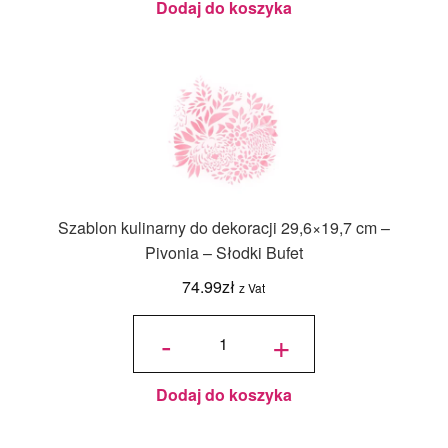
Bufet
Dodaj do koszyka
Szablon kulinarny do dekoracji 29,6×19,7 cm –
Pivonia – Słodki Bufet
74.99
zł
z Vat
ilość
Szablon
-
+
kulinarny
do
dekoracji
29,6x19,7
cm -
Pivonia -
Słodki
Bufet
Dodaj do koszyka