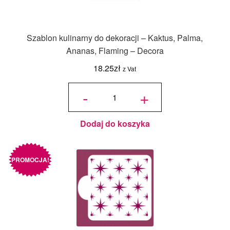
Szablon kulinarny do dekoracji – Kaktus, Palma,
Ananas, Flaming – Decora
18.25
zł
z Vat
ilość
Szablon
-
+
kulinarny
do
dekoracji
- Kaktus,
Palma,
Ananas,
Flaming
- Decora
Dodaj do koszyka
PROMOCJA!