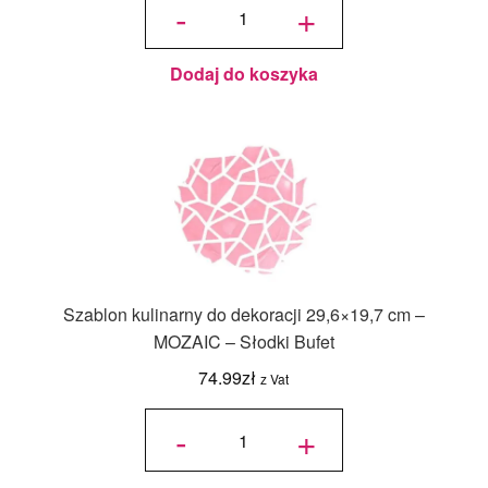
-
+
kulinarny
do
dekoracji
- Piłka
Nożna -
Decora
Dodaj do koszyka
Szablon kulinarny do dekoracji 29,6×19,7 cm –
MOZAIC – Słodki Bufet
74.99
zł
z Vat
ilość
Szablon
-
+
kulinarny
do
dekoracji
29,6x19,7
cm -
MOZAIC
- Słodki