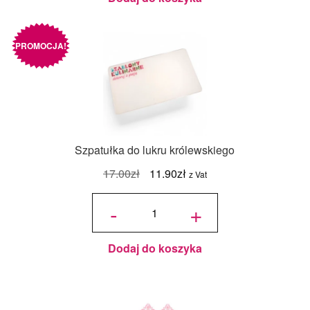
PROMOCJA!
Szpatułka do lukru królewskiego
Pierwotna
Aktualna
17.00
zł
11.90
zł
z Vat
cena
cena
ilość
Szpatułka do
-
+
lukru
wynosiła:
wynosi:
królewskiego
17.00zł.
11.90zł.
Dodaj do koszyka