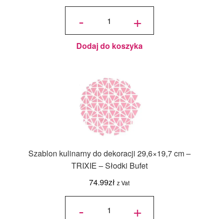
ilość
Szablon
-
+
kulinarny
do
dekoracji
29,6x19,7
cm -
Rustic -
Słodki
Bufet
Dodaj do koszyka
Szablon kulinarny do dekoracji 29,6×19,7 cm –
TRIXIE – Słodki Bufet
74.99
zł
z Vat
ilość
Szablon
-
+
kulinarny
do
dekoracji
29,6x19,7