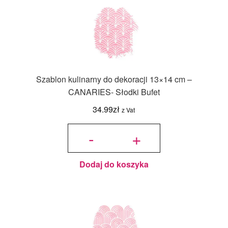
Szablon kulinarny do dekoracji 13×14 cm –
CANARIES- Słodki Bufet
34.99
zł
z Vat
ilość
Szablon
-
+
kulinarny do
dekoracji
13x14 cm -
CANARIES-
Słodki Bufet
Dodaj do koszyka