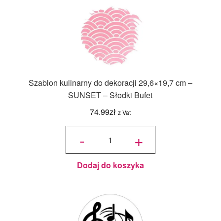
Szablon kulinarny do dekoracji 29,6×19,7 cm –
SUNSET – Słodki Bufet
74.99
zł
z Vat
ilość
Szablon
-
+
kulinarny
do
dekoracji
29,6x19,7
cm -
SUNSET
- Słodki
Bufet
Dodaj do koszyka