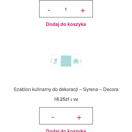
ilość
Szablon
-
+
kulinarny
do
dekoracji
29,6x19,7
cm -
PALMS -
Słodki
Bufet
Dodaj do koszyka
Szablon kulinarny do dekoracji – Syrena – Decora
18.25
zł
z Vat
ilość
Szablon
-
+
kulinarny
do
dekoracji
- Syrena
- Decora
Dodaj do koszyka