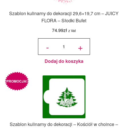
Szablon kulinarny do dekoracji 29,6×19,7 cm – JUICY
FLORA – Słodki Bufet
74.99
zł
z Vat
ilość
Szablon
-
+
kulinarny
do
dekoracji
29,6x19,7
cm -
JUICY
FLORA -
Słodki
Dodaj do koszyka
Bufet
PROMOCJA!
Szablon kulinarny do dekoracji – Kościół w choince –