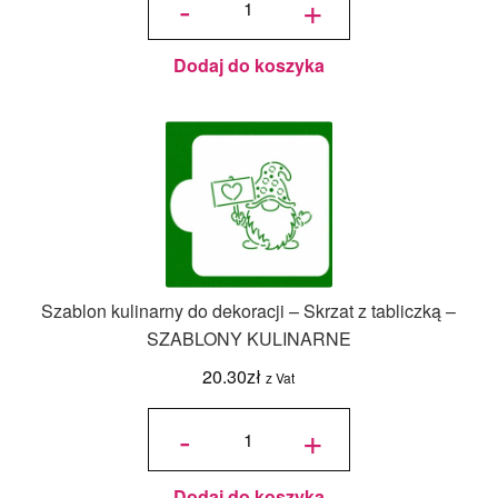
-
+
dekoracji -
Stajenka w
gwiazdce -
20.30zł.
14.21zł.
SZABLONY
KULINARNE
Dodaj do koszyka
Szablon kulinarny do dekoracji – Skrzat z tabliczką –
SZABLONY KULINARNE
20.30
zł
z Vat
ilość
Szablon
-
+
kulinarny do
dekoracji -
Skrzat z
tabliczką -
SZABLONY
KULINARNE
Dodaj do koszyka