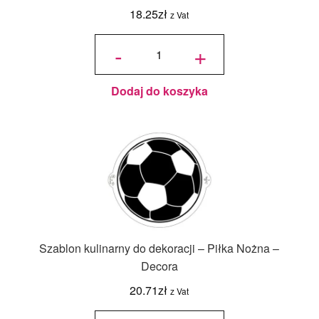
18.25
zł
z Vat
ilość
Szablon
-
+
kulinarny
do
dekoracji
-
Dziecko
- Decora
Dodaj do koszyka
Szablon kulinarny do dekoracji – Piłka Nożna –
Decora
20.71
zł
z Vat
ilość
Szablon