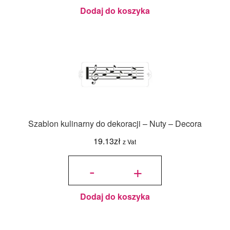
Dodaj do koszyka
Szablon kulinarny do dekoracji – Nuty – Decora
19.13
zł
z Vat
ilość
Szablon
-
+
kulinarny
do
dekoracji
- Nuty -
Decora
Dodaj do koszyka