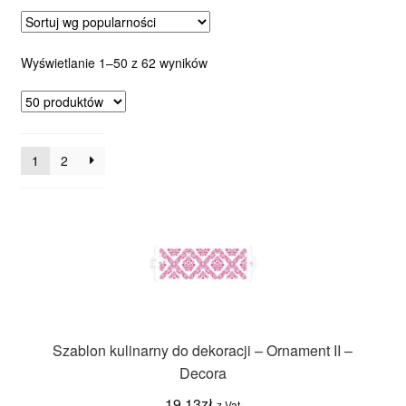
Posortowane
Wyświetlanie 1–50 z 62 wyników
według
popularności
1
2
Szablon kulinarny do dekoracji – Ornament II –
Decora
19.13
zł
z Vat