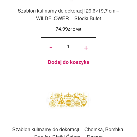
Szablon kulinarny do dekoracji 29,6×19,7 cm –
WILDFLOWER – Słodki Bufet
74.99
zł
z Vat
ilość Szablon
kulinarny do
-
+
dekoracji
29,6x19,7 cm -
WILDFLOWER
- Słodki Bufet
Dodaj do koszyka
Szablon kulinarny do dekoracji – Choinka, Bombka,
Renifer, Płatki Śniegu – Decora