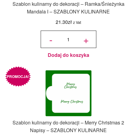
Szablon kulinarny do dekoracji – Ramka/Śnieżynka
Mandala I – SZABLONY KULINARNE
21.30
zł
z Vat
ilość
Szablon
-
+
kulinarny do
dekoracji -
Ramka/
Śnieżynka
Mandala I -
SZABLONY
KULINARNE
Dodaj do koszyka
PROMOCJA!
Szablon kulinarny do dekoracji – Merry Christmas 2
Napisy – SZABLONY KULINARNE