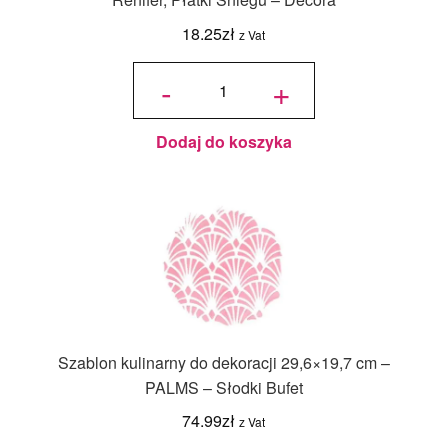
18.25
zł
z Vat
ilość
Szablon
-
+
kulinarny
do
dekoracji
-
Choinka,
Bombka,
Renifer,
Płatki
Dodaj do koszyka
Śniegu -
Decora
Szablon kulinarny do dekoracji 29,6×19,7 cm –
PALMS – Słodki Bufet
74.99
zł
z Vat