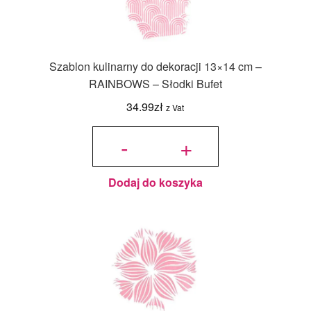
Szablon kulinarny do dekoracji 13×14 cm –
RAINBOWS – Słodki Bufet
34.99
zł
z Vat
ilość
Szablon
-
+
kulinarny do
dekoracji
13x14 cm -
RAINBOWS
- Słodki
Bufet
Dodaj do koszyka