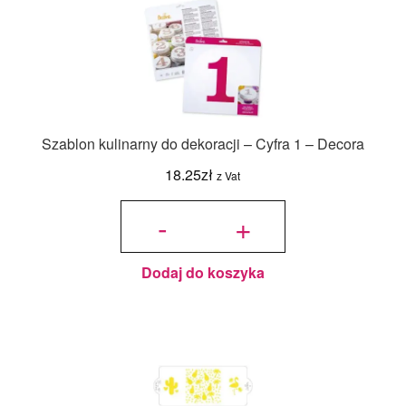
Szablon kulinarny do dekoracji – Cyfra 1 – Decora
18.25
zł
z Vat
ilość
Szablon
-
+
kulinarny
do
dekoracji
- Cyfra 1
- Decora
Dodaj do koszyka