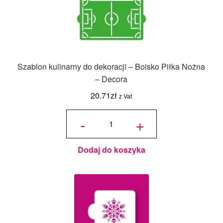
Szablon kulinarny do dekoracji – Boisko Piłka Nożna
– Decora
20.71
zł
z Vat
ilość
Szablon
-
+
kulinarny
do
dekoracji
- Boisko
Piłka
Nożna -
Decora
Dodaj do koszyka