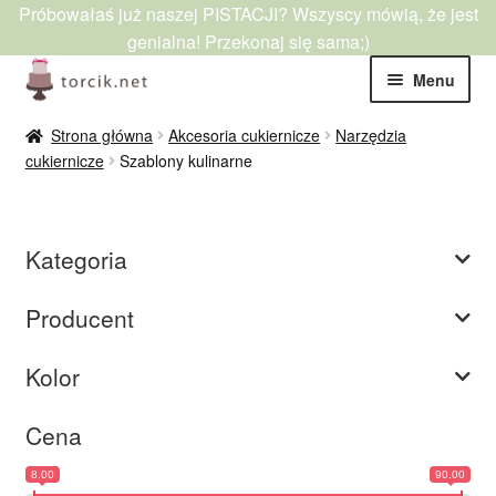
Próbowałaś już naszej PISTACJI? Wszyscy mówią, że jest
genialna! Przekonaj się sama;)
Przejdź
Przejdź
Menu
do
do
nawigacji
treści
Rozwiń
Jadalne
Strona główna
Akcesoria cukiernicze
Narzędzia
menu
cukiernicze
Szablony kulinarne
potom
Rozwiń
Niejadalne
menu
potom
Rozwiń
Barwniki spożywcze
Kategoria
menu
potom
Rozwiń
Tematyczne
Producent
menu
potom
Blog
Kolor
Wyprzedaż
Cena
8.00
90.00
Nowości