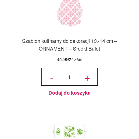
Szablon kulinarny do dekoracji 13×14 cm –
ORNAMENT – Słodki Bufet
34.99
zł
z Vat
ilość
Szablon
-
+
kulinarny do
dekoracji
13x14 cm -
ORNAMENT
- Słodki
Bufet
Dodaj do koszyka