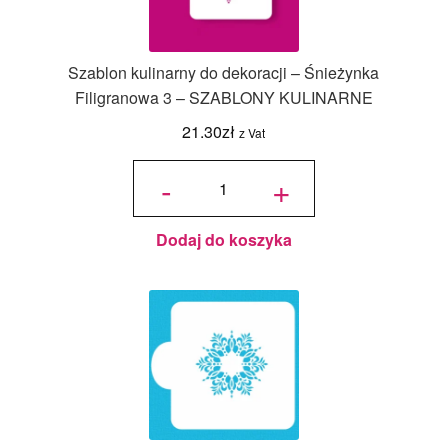
Szablon kulinarny do dekoracji – Śnieżynka
Filigranowa 3 – SZABLONY KULINARNE
21.30
zł
z Vat
ilość
Szablon
-
+
kulinarny do
dekoracji -
Śnieżynka
Filigranowa
3 -
SZABLONY
KULINARNE
Dodaj do koszyka