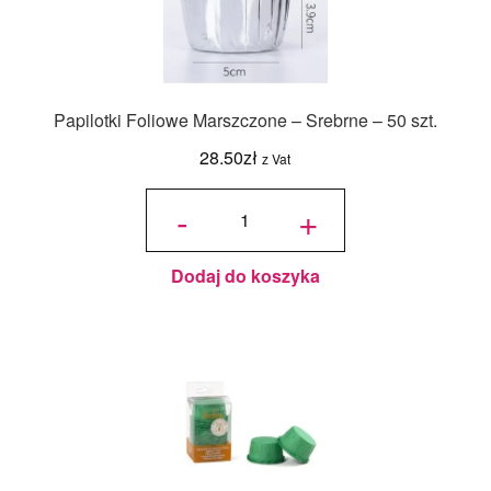
Papilotki Foliowe Marszczone – Srebrne – 50 szt.
28.50
zł
z Vat
ilość
Papilotki
-
+
Foliowe
Marszczone
- Srebrne -
50 szt.
Dodaj do koszyka