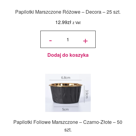
Papilotki Marszczone Różowe – Decora – 25 szt.
12.99
zł
z Vat
ilość
Papilotki
-
+
Marszczone
Różowe -
Decora - 25
szt.
Dodaj do koszyka
Papilotki Foliowe Marszczone – Czarno-Złote – 50
szt.