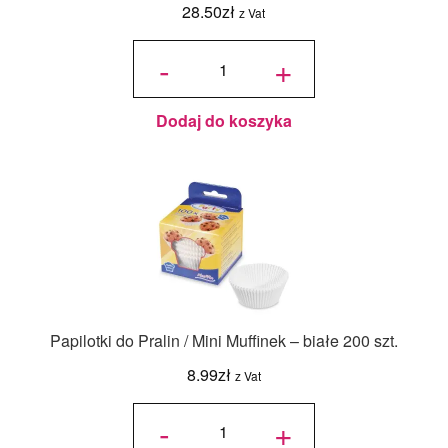
28.50
zł
z Vat
ilość
Papilotki
-
+
Foliowe
Marszczone
- Czarno-
Złote - 50
szt.
Dodaj do koszyka
Papilotki do Pralin / Mini Muffinek – białe 200 szt.
8.99
zł
z Vat
ilość
Papilotki
-
+
do
Pralin /
Mini
Muffinek