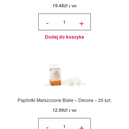
19.48
zł
z Vat
ilość
Papilotki
-
+
Foliowane
Różowe
Złoto -
Decora -
60 szt.
Dodaj do koszyka
Papilotki Marszczone Białe – Decora – 25 szt.
12.99
zł
z Vat
ilość
Papilotki
-
+
Marszczone
Białe -
Decora - 25