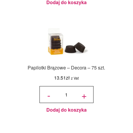
Dodaj do koszyka
Papilotki Brązowe – Decora – 75 szt.
13.51
zł
z Vat
ilość
Papilotki
-
+
Brązowe
- Decora
- 75 szt.
Dodaj do koszyka