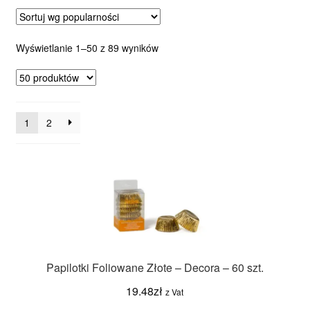
Posortowane
Wyświetlanie 1–50 z 89 wyników
według
popularności
1
2
Papilotki Foliowane Złote – Decora – 60 szt.
19.48
zł
z Vat