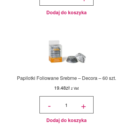
szt.
Dodaj do koszyka
Papilotki Foliowane Srebrne – Decora – 60 szt.
19.48
zł
z Vat
ilość
Papilotki
-
+
Foliowane
Srebrne -
Decora -
60 szt.
Dodaj do koszyka