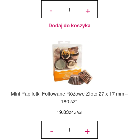
ilość
Mini
-
+
Papilotki
Czarne
27 x 17
mm -
200 szt.
- Decora
Dodaj do koszyka
Mini Papilotki Foliowane Różowe Złoto 27 x 17 mm –
180 szt.
19.83
zł
z Vat
ilość Mini
Papilotki
-
+
Foliowane
Różowe
Złoto 27 x
17 mm -
180 szt.