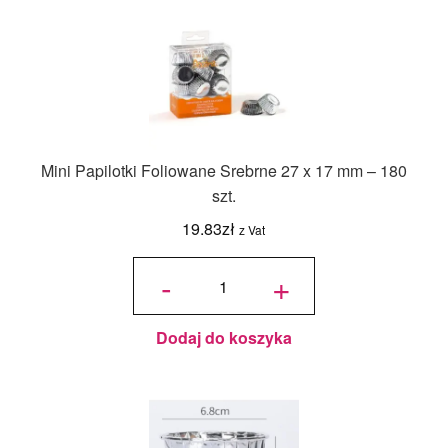
Mini Papilotki Foliowane Srebrne 27 x 17 mm – 180
szt.
19.83
zł
z Vat
ilość Mini
Papilotki
-
+
Foliowane
Srebrne
27 x 17
mm - 180
szt.
Dodaj do koszyka