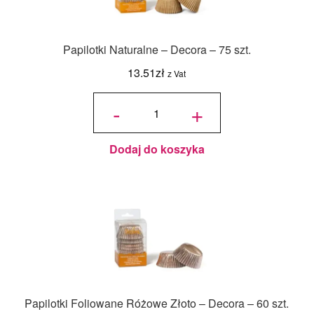
Papilotki Naturalne – Decora – 75 szt.
13.51
zł
z Vat
ilość
Papilotki
-
+
Naturalne
- Decora -
75 szt.
Dodaj do koszyka
Papilotki Foliowane Różowe Złoto – Decora – 60 szt.