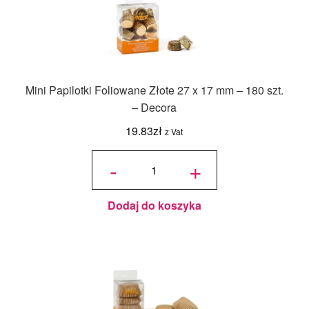
Mini Papilotki Foliowane Złote 27 x 17 mm – 180 szt.
– Decora
19.83
zł
z Vat
ilość Mini
Papilotki
-
+
Foliowane
Złote 27 x
17 mm -
180 szt. -
Decora
Dodaj do koszyka