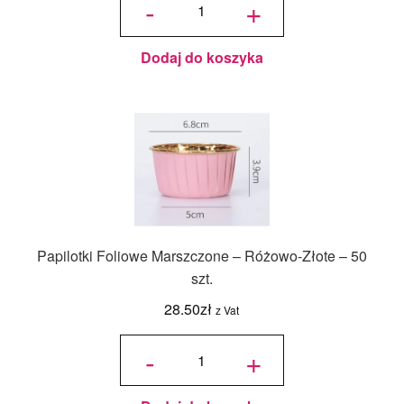
-
+
Czerwone
- 12 szt. -
Baked
With Love
Dodaj do koszyka
Papilotki Foliowe Marszczone – Różowo-Złote – 50
szt.
28.50
zł
z Vat
ilość
Papilotki
-
+
Foliowe
Marszczone
- Różowo-
Złote - 50
szt.