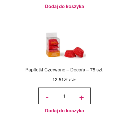
Dodaj do koszyka
Papilotki Czerwone – Decora – 75 szt.
13.51
zł
z Vat
ilość
Papilotki
-
+
Czerwone
- Decora -
75 szt.
Dodaj do koszyka