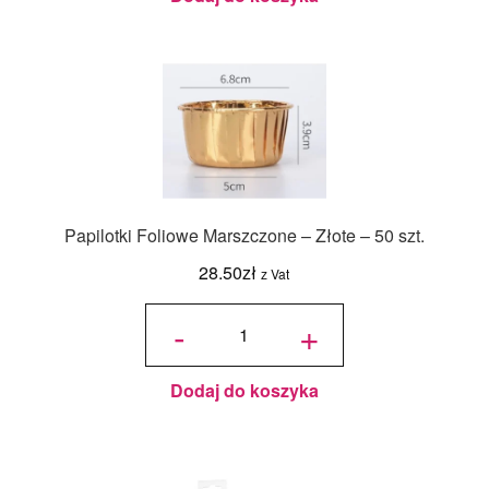
Papilotki Foliowe Marszczone – Złote – 50 szt.
28.50
zł
z Vat
ilość
Papilotki
-
+
Foliowe
Marszczone
- Złote - 50
szt.
Dodaj do koszyka