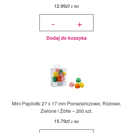
12.99
zł
z Vat
ilość
Papilotki
-
+
Foliowane
Czarne
PME - 30
szt.
Dodaj do koszyka
Mini Papilotki 27 x 17 mm Pomarańczowe, Różowe,
Zielone i Żółte – 200 szt.
15.79
zł
z Vat
ilość Mini
Papilotki 27 x