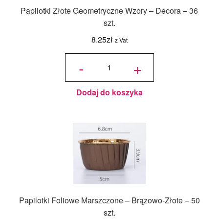
Papilotki Złote Geometryczne Wzory – Decora – 36
szt.
8.25
zł
z Vat
ilość Papilotki
Złote
-
+
Geometryczne
Wzory -
Decora - 36
szt.
Dodaj do koszyka
Papilotki Foliowe Marszczone – Brązowo-Złote – 50
szt.