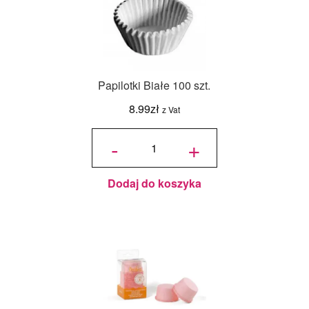
Papilotki Białe 100 szt.
8.99
zł
z Vat
ilość
Papilotki
-
+
Białe
100 szt.
Dodaj do koszyka