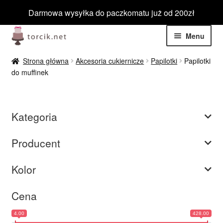
Darmowa wysyłka do paczkomatu już od 200zł
Przejdź
Przejdź
Menu
do
do
nawigacji
treści
Rozwiń
Jadalne
Strona główna
Akcesoria cukiernicze
Papilotki
Papilotki
menu
do muffinek
potom
Rozwiń
Niejadalne
menu
potom
Rozwiń
Barwniki spożywcze
Kategoria
menu
potom
Rozwiń
Tematyczne
Producent
menu
potom
Blog
Kolor
Wyprzedaż
Cena
4.00
428.00
Nowości