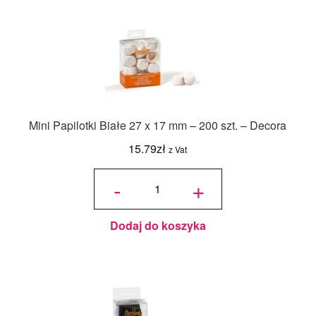
Mini Papilotki Białe 27 x 17 mm – 200 szt. – Decora
15.79
zł
z Vat
ilość
Mini
-
+
Papilotki
Białe 27
x 17 mm
- 200
szt. -
Decora
Dodaj do koszyka