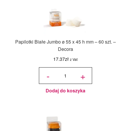
Papilotki Białe Jumbo ø 55 x 45 h mm – 60 szt. –
Decora
17.37
zł
z Vat
ilość
Papilotki
-
+
Białe
Jumbo ø
55 x 45
h mm -
60 szt. -
Decora
Dodaj do koszyka