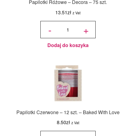
Papilotki Różowe – Decora – 75 szt.
13.51
zł
z Vat
ilość
Papilotki
-
+
Różowe
- Decora
- 75 szt.
Dodaj do koszyka
Papilotki Czerwone – 12 szt. – Baked With Love
8.50
zł
z Vat
ilość
Papilotki