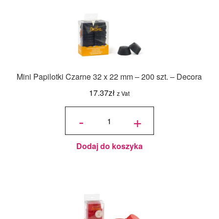
Mini Papilotki Czarne 32 x 22 mm – 200 szt. – Decora
17.37
zł
z Vat
ilość
Mini
-
+
Papilotki
Czarne
32 x 22
mm -
200 szt.
- Decora
Dodaj do koszyka