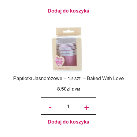
- białe
200 szt.
Dodaj do koszyka
Papilotki Jasnoróżowe – 12 szt. – Baked With Love
8.50
zł
z Vat
ilość
Papilotki
-
+
Jasnoróżowe
- 12 szt. -
Baked With
Love
Dodaj do koszyka