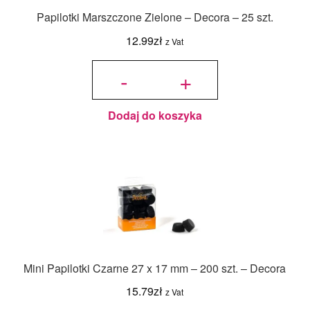
Papilotki Marszczone Zielone – Decora – 25 szt.
12.99
zł
z Vat
ilość
Papilotki
-
+
Marszczone
Zielone -
Decora - 25
szt.
Dodaj do koszyka
Mini Papilotki Czarne 27 x 17 mm – 200 szt. – Decora
15.79
zł
z Vat