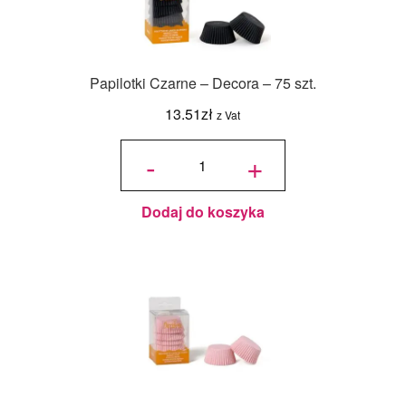
Papilotki Czarne – Decora – 75 szt.
13.51
zł
z Vat
ilość
Papilotki
-
+
Czarne -
Decora -
75 szt.
Dodaj do koszyka