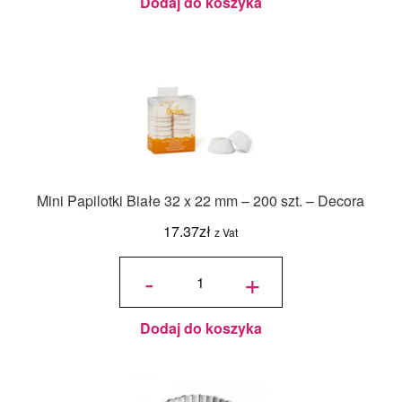
Dodaj do koszyka
Mini Papilotki Białe 32 x 22 mm – 200 szt. – Decora
17.37
zł
z Vat
ilość
Mini
-
+
Papilotki
Białe 32
x 22 mm
- 200
szt. -
Decora
Dodaj do koszyka