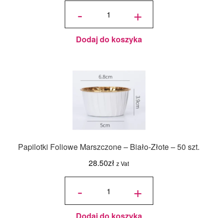
ilość
Papilotki
-
+
Foliowane
Złote -
Decora -
60 szt.
Dodaj do koszyka
Papilotki Foliowe Marszczone – Biało-Złote – 50 szt.
28.50
zł
z Vat
ilość
Papilotki
-
+
Foliowe
Marszczone
- Biało-
Złote - 50
szt.
Dodaj do koszyka