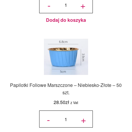
-
+
17 mm
Pomarańczowe,
Różowe,
Zielone i Żółte -
200 szt.
Dodaj do koszyka
Papilotki Foliowe Marszczone – Niebiesko-Złote – 50
szt.
28.50
zł
z Vat
ilość
Papilotki
-
+
Foliowe
Marszczone
- Niebiesko-
Złote - 50
szt.