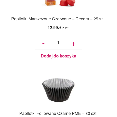
Papilotki Marszczone Czerwone – Decora – 25 szt.
12.99
zł
z Vat
ilość
Papilotki
-
+
Marszczone
Czerwone -
Decora - 25
szt.
Dodaj do koszyka
Papilotki Foliowane Czarne PME – 30 szt.