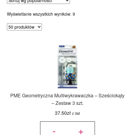
Ozdoby na tort weselny
Posortowane
Wyświetlanie wszystkich wyników: 9
według
popularności
PME Geometryczna Multiwykrawaczka – Sześciokąty
– Zestaw 3 szt.
37.50
zł
z Vat
ilość PME
Geometryczna
-
+
Multiwykrawaczka
- Sześciokąty -
Zestaw 3 szt.