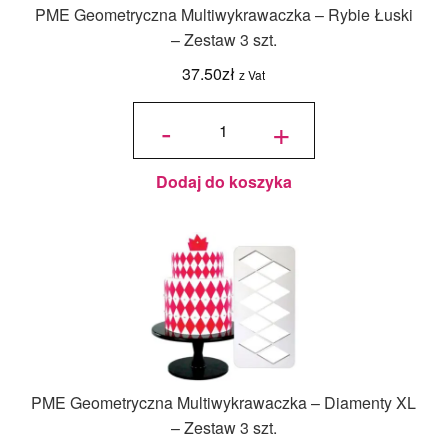
PME Geometryczna Multiwykrawaczka – Rybie Łuski
– Zestaw 3 szt.
37.50
zł
z Vat
ilość PME
Geometryczna
-
+
Multiwykrawaczka
- Rybie Łuski -
Zestaw 3 szt.
Dodaj do koszyka
PME Geometryczna Multiwykrawaczka – Diamenty XL
– Zestaw 3 szt.