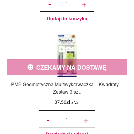
-
+
Multiwykrawaczka
- Maroko - Zestaw
3 szt.
Dodaj do koszyka
CZEKAMY NA DOSTAWĘ
PME Geometryczna Multiwykrawaczka – Kwadraty –
Zestaw 3 szt.
37.50
zł
z Vat
ilość PME
Geometryczna
-
+
Multiwykrawaczka
- Kwadraty -
Zestaw 3 szt.