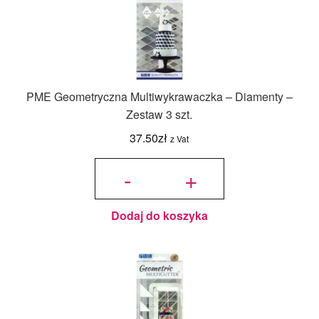
PME Geometryczna Multiwykrawaczka – Diamenty –
Zestaw 3 szt.
37.50
zł
z Vat
ilość PME
Geometryczna
-
+
Multiwykrawaczka
- Diamenty -
Zestaw 3 szt.
Dodaj do koszyka