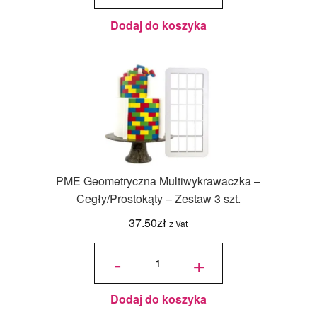
Dodaj do koszyka
PME Geometryczna Multiwykrawaczka –
Cegły/Prostokąty – Zestaw 3 szt.
37.50
zł
z Vat
ilość PME
Geometryczna
-
+
Multiwykrawaczka
-
Cegły/Prostokąty
- Zestaw 3 szt.
Dodaj do koszyka