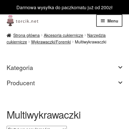
Darmowa wysyłka do paczkomatu już od 200zł
Przejdź
Przejdź
Menu
do
do
nawigacji
treści
Rozwiń
Jadalne
Strona główna
Akcesoria cukiernicze
Narzędzia
menu
cukiernicze
Wykrawaczki/Foremki
Multiwykrawaczki
potom
Rozwiń
Niejadalne
menu
potom
Rozwiń
Barwniki spożywcze
Kategoria
menu
potom
Rozwiń
Tematyczne
Producent
menu
potom
Blog
Multiwykrawaczki
Wyprzedaż
Nowości