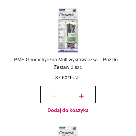
PME Geometryczna Multiwykrawaczka – Puzzle –
Zestaw 3 szt.
37.50
zł
z Vat
ilość PME
Geometryczna
-
+
Multiwykrawaczka
- Puzzle - Zestaw
3 szt.
Dodaj do koszyka