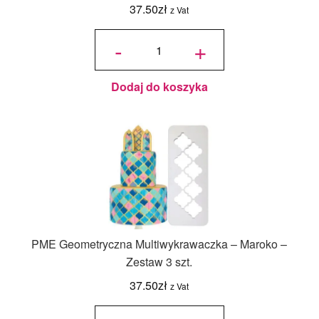
37.50
zł
z Vat
ilość PME
Geometryczna
-
+
Multiwykrawaczka
- Diamenty XL -
Zestaw 3 szt.
Dodaj do koszyka
PME Geometryczna Multiwykrawaczka – Maroko –
Zestaw 3 szt.
37.50
zł
z Vat
ilość PME
Geometryczna