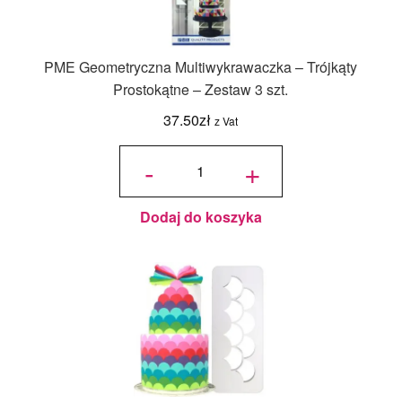
PME Geometryczna Multiwykrawaczka – Trójkąty
Prostokątne – Zestaw 3 szt.
37.50
zł
z Vat
ilość PME
Geometryczna
-
+
Multiwykrawaczka
- Trójkąty
Prostokątne -
Zestaw 3 szt.
Dodaj do koszyka