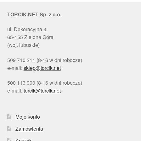
Ozdoby na tort weselny
TORCIK.NET Sp. z o.o.
ul. Dekoracyjna 3
65-155 Zielona Góra
(woj. lubuskie)
509 710 211 (8-16 w dni robocze)
e-mail:
sklep@torcik.net
500 113 990 (8-16 w dni robocze)
e-mail:
torcik@torcik.net
Moje konto
Zamówienia
Koszyk