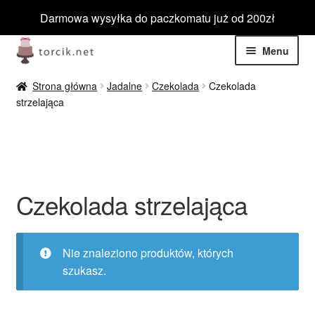
Darmowa wysyłka do paczkomatu już od 200zł
Przejdź
Przejdź
Menu
do
do
nawigacji
treści
Rozwiń
Jadalne
Strona główna
Jadalne
Czekolada
Czekolada
menu
strzelająca
potom
Rozwiń
Niejadalne
menu
potom
Rozwiń
Barwniki spożywcze
menu
potom
Rozwiń
Czekolada strzelająca
Tematyczne
menu
potom
Blog
Nie znaleziono produktów, których
szukasz.
Wyprzedaż
Nowości