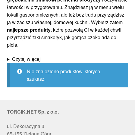
łatwości w przygotowaniu. Znajdziesz ją w menu wielu
Ozdoby na tort weselny
lokali gastronomicznych, ale też bez trudu przyrządzisz
ją w zaciszu własnej, domowej kuchni. Wybierz zatem
najlepsze produkty
, które pozwolą Ci w każdej chwili
przyrządzić taki smakołyk, jak gorąca czekolada do
picia.
Czytaj więcej
Nie znaleziono produktów, których
szukasz.
TORCIK.NET Sp. z o.o.
ul. Dekoracyjna 3
65-155 Zielona Góra