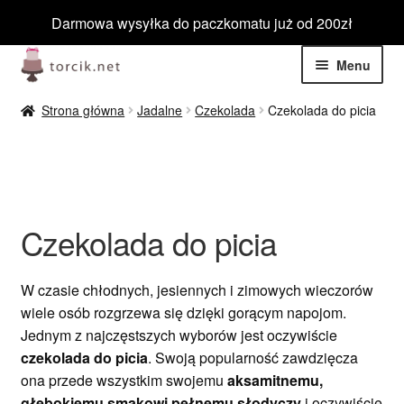
Darmowa wysyłka do paczkomatu już od 200zł
Przejdź
Przejdź
Menu
do
do
nawigacji
treści
Rozwiń
Jadalne
Strona główna
Jadalne
Czekolada
Czekolada do picia
menu
potom
Rozwiń
Niejadalne
menu
potom
Rozwiń
Barwniki spożywcze
menu
Czekolada do picia
potom
Rozwiń
Tematyczne
menu
W czasie chłodnych, jesiennych i zimowych wieczorów
potom
Blog
wiele osób rozgrzewa się dzięki gorącym napojom.
Jednym z najczęstszych wyborów jest oczywiście
Wyprzedaż
czekolada do picia
. Swoją popularność zawdzięcza
ona przede wszystkim swojemu
aksamitnemu,
Nowości
głębokiemu smakowi pełnemu słodyczy
i oczywiście