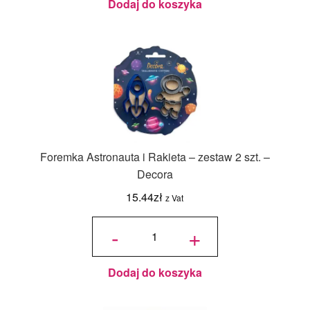
Dodaj do koszyka
Foremka Astronauta i Rakieta – zestaw 2 szt. –
Decora
15.44
zł
z Vat
ilość
Foremka
-
+
Astronauta
i Rakieta -
zestaw 2
szt. -
Decora
Dodaj do koszyka