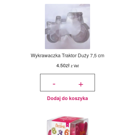
Wykrawaczka Traktor Duży 7,5 cm
4.50
zł
z Vat
ilość
Wykrawaczka
-
+
Traktor Duży
7,5 cm
Dodaj do koszyka