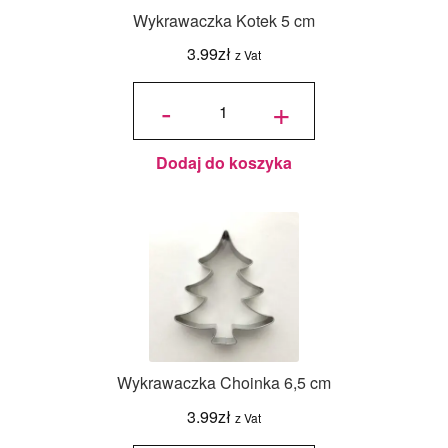
Wykrawaczka Kotek 5 cm
3.99
zł
z Vat
ilość
Wykrawaczka
-
+
Kotek 5 cm
Dodaj do koszyka
Wykrawaczka Choinka 6,5 cm
3.99
zł
z Vat