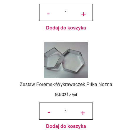
ilość Zestaw
Wykrawaczek
-
+
Koła 6 szt.
Dodaj do koszyka
Zestaw Foremek/Wykrawaczek Piłka Nożna
9.50
zł
z Vat
ilość Zestaw
Foremek/Wykrawaczek
-
+
Piłka Nożna
Dodaj do koszyka