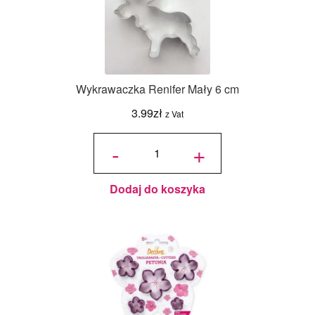
Wykrawaczka Renifer Mały 6 cm
3.99
zł
z Vat
ilość
Wykrawaczka
-
+
Renifer Mały
6 cm
Dodaj do koszyka