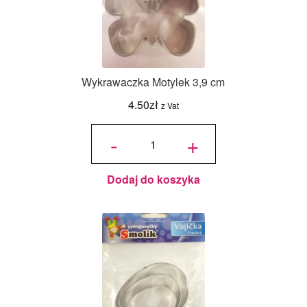
Wykrawaczka Motylek 3,9 cm
4.50
zł
z Vat
ilość
Wykrawaczka
-
+
Motylek 3,9
cm
Dodaj do koszyka