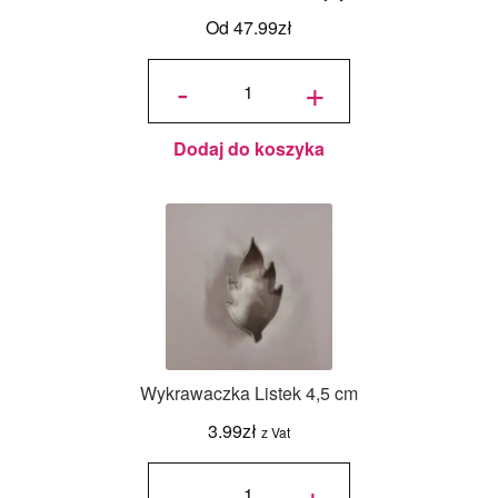
Od
47.99
zł
ilość
Forma
-
+
Kielich
Komunijny
Dodaj do koszyka
Wykrawaczka Listek 4,5 cm
3.99
zł
z Vat
ilość
Wykrawaczka
-
+
Listek 4,5 cm