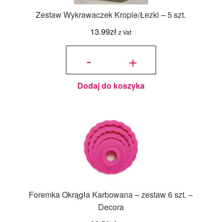
Zestaw Wykrawaczek Krople/Łezki – 5 szt.
13.99
zł
z Vat
ilość Zestaw
Wykrawaczek
-
+
Krople/Łezki -
5 szt.
Dodaj do koszyka
Foremka Okrągła Karbowana – zestaw 6 szt. –
Decora