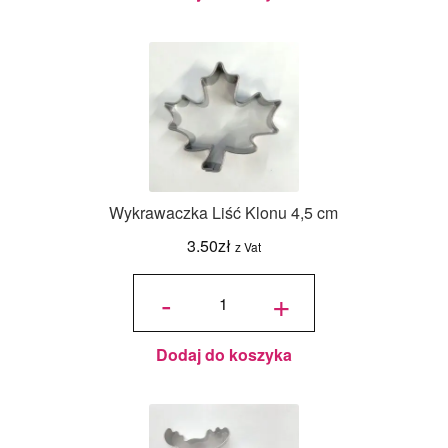
Wykrawaczka Liść Klonu 4,5 cm
3.50
zł
z Vat
ilość
Wykrawaczka
-
+
Liść Klonu
4,5 cm
Dodaj do koszyka