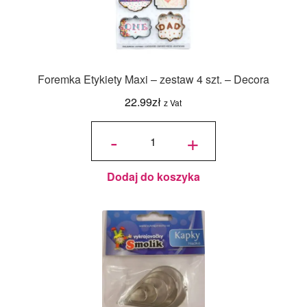
Foremka Etykiety Maxi – zestaw 4 szt. – Decora
22.99
zł
z Vat
ilość
Foremka
-
+
Etykiety
Maxi -
zestaw 4
szt. -
Decora
Dodaj do koszyka