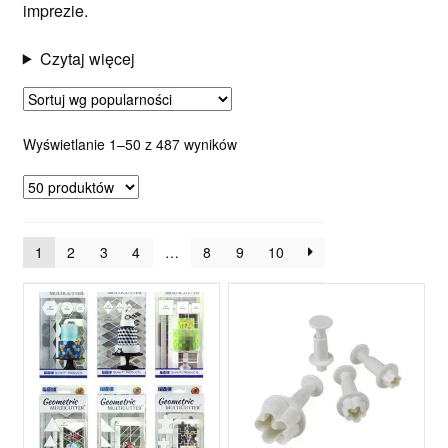
imprezie.
Czytaj więcej
Posortowane
Wyświetlanie 1–50 z 487 wyników
według
popularności
1
2
3
4
…
8
9
10