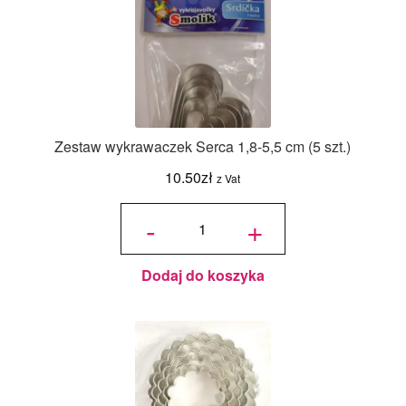
Zestaw wykrawaczek Serca 1,8-5,5 cm (5 szt.)
10.50
zł
z Vat
ilość Zestaw
wykrawaczek
-
+
Serca 1,8-5,5
cm (5 szt.)
Dodaj do koszyka