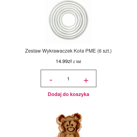
Zestaw Wykrawaczek Koła PME (6 szt.)
14.99
zł
z Vat
ilość Zestaw
Wykrawaczek
-
+
Koła PME (6
szt.)
Dodaj do koszyka