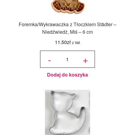
Foremka/Wykrawaczka z Tłoczkiem Städter –
Niedźwiedź, Miś – 6 cm
11.50
zł
z Vat
ilość
Foremka/Wykrawaczka
-
+
z Tłoczkiem Städter -
Niedźwiedź, Miś - 6 cm
Dodaj do koszyka