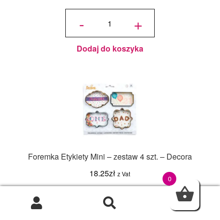
ilość Zestaw
Wykrawaczek
-
+
Serca
Zaokrąglone
(5 szt.)
Dodaj do koszyka
Foremka Etykiety Mini – zestaw 4 szt. – Decora
18.25
zł
z Vat
0
ilość
Foremka
-
+
Etykiety
0
Mini -
zestaw 4
szt. -
Decora