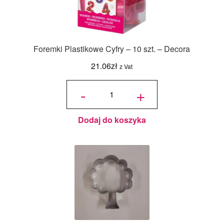
Foremki Plastikowe Cyfry – 10 szt. – Decora
21.06
zł
z Vat
ilość
Foremki
-
+
Plastikowe
Cyfry - 10
szt. -
Decora
Dodaj do koszyka