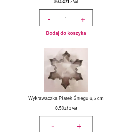
26.50
zł
z Vat
ilość
Foremka
-
+
Okrągła
Karbowana
- zestaw 6
szt. -
Decora
Dodaj do koszyka
Wykrawaczka Płatek Śniegu 6,5 cm
3.50
zł
z Vat
ilość
Wykrawaczka
-
+
Płatek
Śniegu 6,5
cm