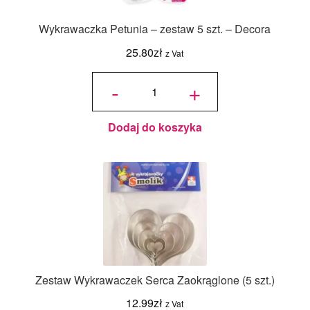
Wykrawaczka Petunia – zestaw 5 szt. – Decora
25.80
zł
z Vat
ilość
Wykrawaczka
-
+
Petunia –
zestaw 5 szt.
- Decora
Dodaj do koszyka
Zestaw Wykrawaczek Serca Zaokrąglone (5 szt.)
12.99
zł
z Vat