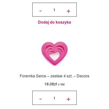
ilość
Foremka
-
+
Tęcza i
Chmurka
- zestaw
2 szt. -
Decora
Dodaj do koszyka
Foremka Serce – zestaw 4 szt. – Decora
18.08
zł
z Vat
ilość
Foremka
-
+
Serce -
zestaw 4
szt. -
Decora