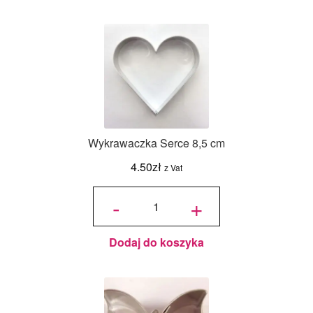
Wykrawaczka Serce 8,5 cm
4.50
zł
z Vat
ilość
Wykrawaczka
-
+
Serce 8,5 cm
Dodaj do koszyka