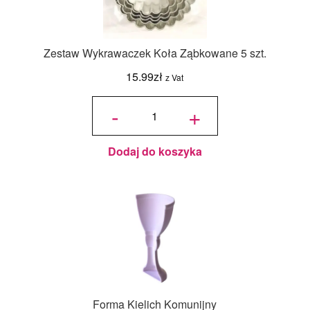
Zestaw Wykrawaczek Koła Ząbkowane 5 szt.
15.99
zł
z Vat
ilość Zestaw
Wykrawaczek
-
+
Koła
Ząbkowane 5
szt.
Dodaj do koszyka
Forma Kielich Komunijny