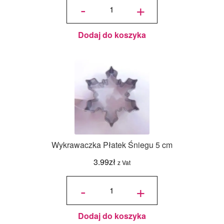
wykrawaczek
-
+
Serca 5-12
cm (3 szt.)
Dodaj do koszyka
Wykrawaczka Płatek Śniegu 5 cm
3.99
zł
z Vat
ilość
Wykrawaczka
-
+
Płatek
Śniegu 5 cm
Dodaj do koszyka