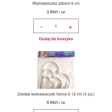
Wykrawaczka Jabłoń 6 cm
3.99
zł
z Vat
ilość
Wykrawaczka
-
+
Jabłoń 6 cm
Dodaj do koszyka
Zestaw wykrawaczek Serca 5-12 cm (3 szt.)
8.99
zł
z Vat
ilość Zestaw