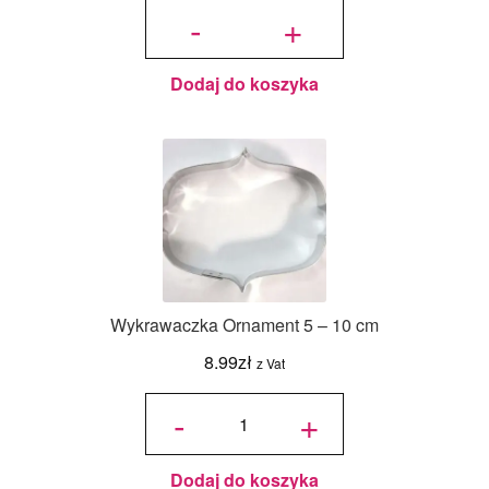
ilość
Wykrawaczka
-
+
Choinka 6,5
cm
Dodaj do koszyka
Wykrawaczka Ornament 5 – 10 cm
8.99
zł
z Vat
ilość
Wykrawaczka
-
+
Ornament 5 -
10 cm
Dodaj do koszyka