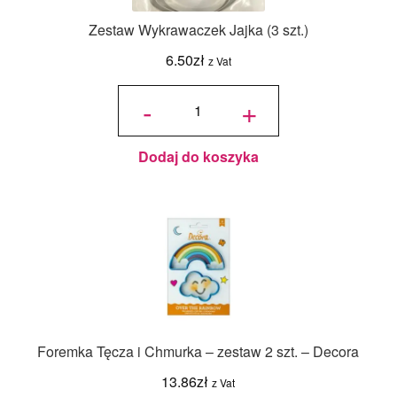
Zestaw Wykrawaczek Jajka (3 szt.)
6.50
zł
z Vat
ilość Zestaw
Wykrawaczek
-
+
Jajka (3 szt.)
Dodaj do koszyka
Foremka Tęcza i Chmurka – zestaw 2 szt. – Decora
13.86
zł
z Vat