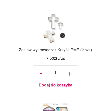
Zestaw wykrawaczek Krzyże PME (2 szt.)
7.50
zł
z Vat
ilość Zestaw
wykrawaczek
-
+
Krzyże PME
(2 szt.)
Dodaj do koszyka