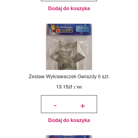
Dodaj do koszyka
Zestaw Wykrawaczek Gwiazdy 5 szt.
13.15
zł
z Vat
ilość Zestaw
Wykrawaczek
-
+
Gwiazdy 5
szt.
Dodaj do koszyka