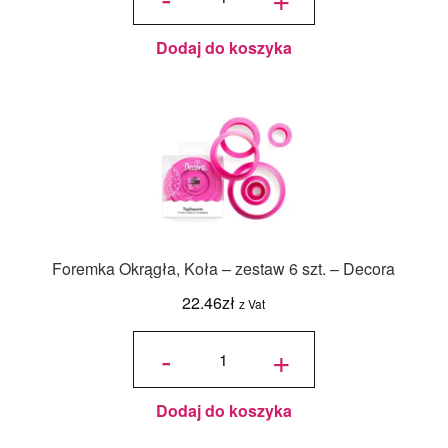
Dodaj do koszyka
Foremka Okrągła, Koła – zestaw 6 szt. – Decora
22.46
zł
z Vat
ilość
Foremka
-
+
Okrągła,
Koła -
zestaw 6
szt. -
Decora
Dodaj do koszyka