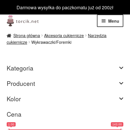
Darmowa wysyłka do paczkomatu już od 200zł
Przejdź
Przejdź
Menu
do
do
nawigacji
treści
Rozwiń
Jadalne
Strona główna
Akcesoria cukiernicze
Narzędzia
menu
cukiernicze
Wykrawaczki/Foremki
potom
Rozwiń
Niejadalne
menu
potom
Rozwiń
Barwniki spożywcze
Kategoria
menu
potom
Rozwiń
Tematyczne
Producent
menu
potom
Blog
Kolor
Wyprzedaż
Cena
1.00
143.00
Nowości