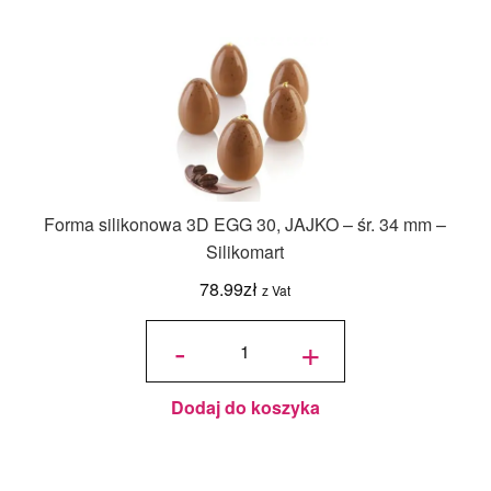
Forma silikonowa 3D EGG 30, JAJKO – śr. 34 mm –
Silikomart
78.99
zł
z Vat
ilość
Forma
-
+
silikonowa
3D EGG
30, JAJKO
- śr. 34
mm -
Silikomart
Dodaj do koszyka