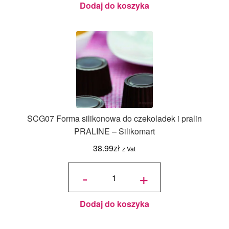
Silikomart
Dodaj do koszyka
SCG07 Forma silikonowa do czekoladek i pralin
PRALINE – Silikomart
38.99
zł
z Vat
ilość
SCG07
-
+
Forma
silikonowa
do
czekoladek
i pralin
PRALINE -
Silikomart
Dodaj do koszyka