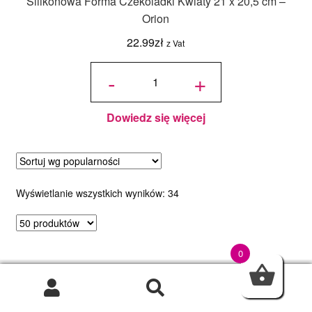
Silikonowa Forma Czekoladki Kwiaty 21 x 20,5 cm –
Orion
22.99
zł
z Vat
ilość
Silikonowa
-
+
Forma
Czekoladki
Kwiaty 21
x 20,5 cm -
Orion
Dowiedz się więcej
Posortowane
Wyświetlanie wszystkich wyników: 34
według
popularności
0
0
TORCIK.NET Sp. z o.o.