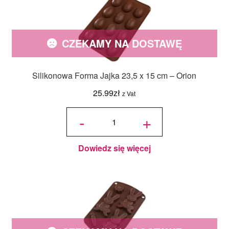
CZEKAMY NA DOSTAWĘ
Silikonowa Forma Jajka 23,5 x 15 cm – Orion
25.99
zł
z Vat
ilość
Silikonowa
-
+
Forma
Jajka 23,5
x 15 cm -
Orion
Dowiedz się więcej