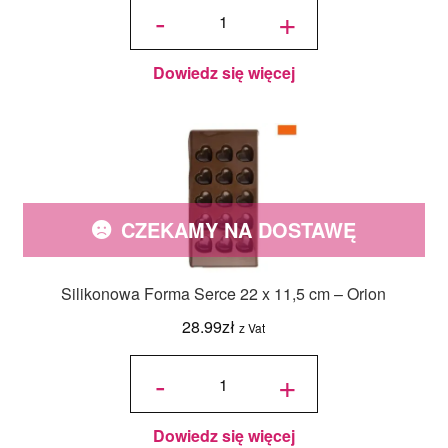
Silikonowa
-
+
Forma
Tabliczka
Czekolady
16 x 8 cm -
Alvarak
Dowiedz się więcej
CZEKAMY NA DOSTAWĘ
Silikonowa Forma Serce 22 x 11,5 cm – Orion
28.99
zł
z Vat
ilość
Silikonowa
-
+
Forma
Serce 22 x
11,5 cm -
Orion
Dowiedz się więcej