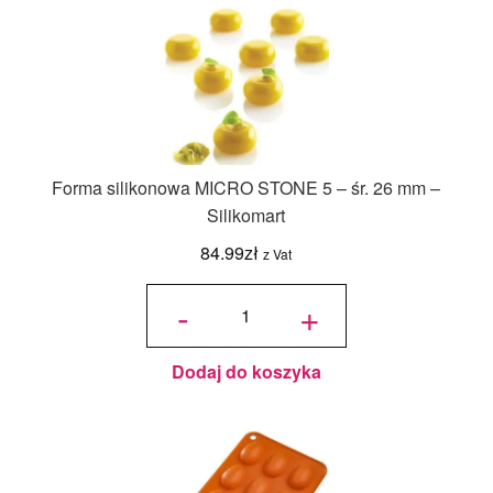
Forma silikonowa MICRO STONE 5 – śr. 26 mm –
Silikomart
84.99
zł
z Vat
ilość
Forma
-
+
silikonowa
MICRO
STONE 5
- śr. 26
mm -
Silikomart
Dodaj do koszyka