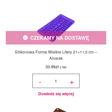
CZEKAMY NA DOSTAWĘ
Silikonowa Forma Wielkie Litery 21×11,5 cm –
Alvarak
33.99
zł
z Vat
ilość
Silikonowa
-
+
Forma
Wielkie
Litery
21x11,5
cm -
Alvarak
Dowiedz się więcej