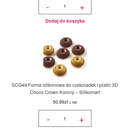
SCG53
-
+
Forma
silikonowa
do
czekoladek
i pralin 3D
CHOCO
DROP
Jajko –
Dodaj do koszyka
Silikomart
SCG49 Forma silikonowa do czekoladek i pralin 3D
Choco Crown Korony – Silikomart
50.99
zł
z Vat
ilość
SCG49
-
+
Forma
silikonowa
do
czekoladek
i pralin 3D
Choco
Crown