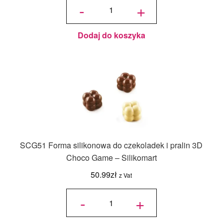
SCG055
-
+
Forma
wynosiła:
wynosi:
silikonowa
do
czekoladek
50.99zł.
9.99zł.
i pralin 3D
AMLETO –
Silikomart
Dodaj do koszyka
SCG51 Forma silikonowa do czekoladek i pralin 3D
Choco Game – Silikomart
50.99
zł
z Vat
ilość
SCG51
-
+
Forma
silikonowa
do
czekoladek
i pralin 3D
Choco
Game –