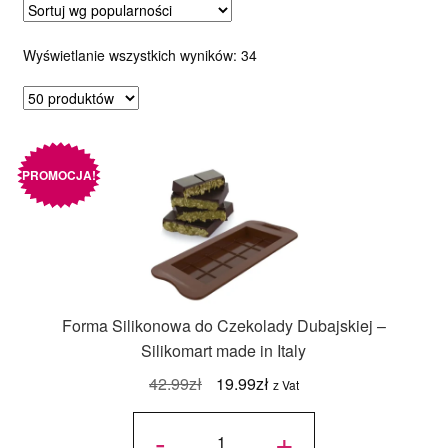
Posortowane
Wyświetlanie wszystkich wyników: 34
według
popularności
PROMOCJA!
Forma Silikonowa do Czekolady Dubajskiej –
Silikomart made in Italy
Pierwotna
Aktualna
42.99
zł
19.99
zł
z Vat
cena
cena
ilość
Forma
-
+
Silikonowa
wynosiła:
wynosi:
do
Czekolady