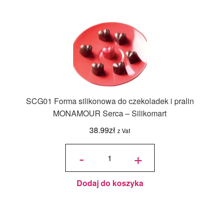
SCG01 Forma silikonowa do czekoladek i pralin
MONAMOUR Serca – Silikomart
38.99
zł
z Vat
ilość SCG01
Forma
-
+
silikonowa
do
czekoladek i
pralin
MONAMOUR
Serca -
Silikomart
Dodaj do koszyka