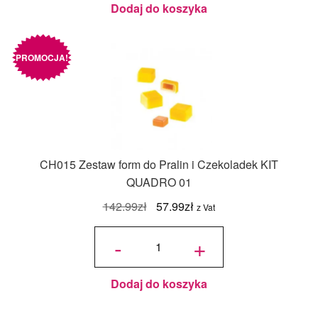
Korony –
Dodaj do koszyka
Silikomart
PROMOCJA!
CH015 Zestaw form do Pralin i Czekoladek KIT
QUADRO 01
Pierwotna
Aktualna
142.99
zł
57.99
zł
z Vat
cena
cena
ilość
CH015
-
+
Zestaw
wynosiła:
wynosi:
form do
Pralin i
Czekoladek
142.99zł.
57.99zł.
KIT
QUADRO
01
Dodaj do koszyka