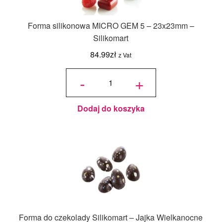
Forma silikonowa MICRO GEM 5 – 23x23mm –
Silikomart
84.99
zł
z Vat
ilość
Forma
-
+
silikonowa
MICRO
GEM 5 -
23x23mm
-
Silikomart
Dodaj do koszyka
Forma do czekolady Silikomart – Jajka Wielkanocne