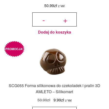
50.99
zł
z Vat
ilość
SF041
-
+
Forma
silikonowa
HALF
EGG,
JAJKA,
JAJKO –
Silikomart
Dodaj do koszyka
PROMOCJA!
SCG055 Forma silikonowa do czekoladek i pralin 3D
AMLETO – Silikomart
Pierwotna
Aktualna
50.99
zł
9.99
zł
z Vat
cena
cena
ilość