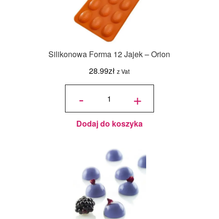
Silikonowa Forma 12 Jajek – Orion
28.99
zł
z Vat
ilość
Silikonowa
-
+
Forma 12
Jajek -
Orion
Dodaj do koszyka