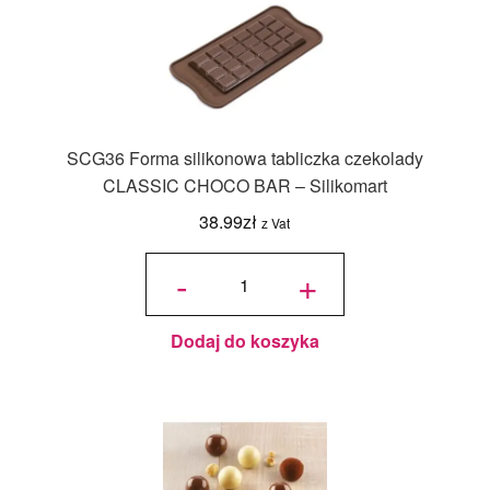
SCG36 Forma silikonowa tabliczka czekolady
CLASSIC CHOCO BAR – Silikomart
38.99
zł
z Vat
ilość
SCG36
-
+
Forma
silikonowa
tabliczka
czekolady
CLASSIC
CHOCO
BAR -
Silikomart
Dodaj do koszyka