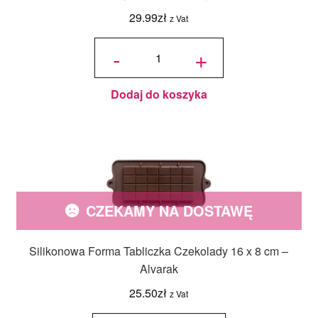
29.99
zł
z Vat
ilość Forma
do
-
+
czekolady
Silikomart -
Jajka
Wielkanocne
Dodaj do koszyka
CZEKAMY NA DOSTAWĘ
Silikonowa Forma Tabliczka Czekolady 16 x 8 cm –
Alvarak
25.50
zł
z Vat
ilość