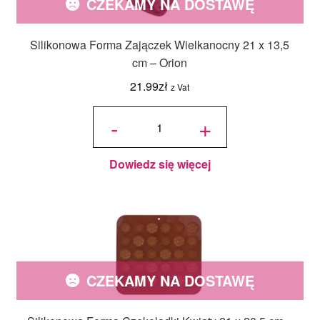
CZEKAMY NA DOSTAWĘ
Silikonowa Forma Zajączek Wielkanocny 21 x 13,5
cm – Orion
21.99
zł
z Vat
ilość
Silikonowa
-
+
Forma
Zajączek
Wielkanocny
21 x 13,5 cm
- Orion
Dowiedz się więcej
CZEKAMY NA DOSTAWĘ