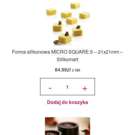
Forma silikonowa MICRO SQUARE 5 – 21x21mm –
Silikomart
84.99
zł
z Vat
ilość
Forma
-
+
silikonowa
MICRO
SQUARE
5 -
21x21mm
-
Silikomart
Dodaj do koszyka