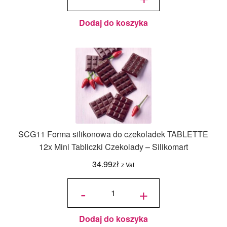
Dubajskiej
42.99zł.
19.99zł.
–
Silikomart
made in
Italy
Dodaj do koszyka
SCG11 Forma silikonowa do czekoladek TABLETTE
12x Mini Tabliczki Czekolady – Silikomart
34.99
zł
z Vat
ilość
SCG11
-
+
Forma
silikonowa
do
czekoladek
TABLETTE
12x Mini
Tabliczki
Czekolady
Dodaj do koszyka
- Silikomart