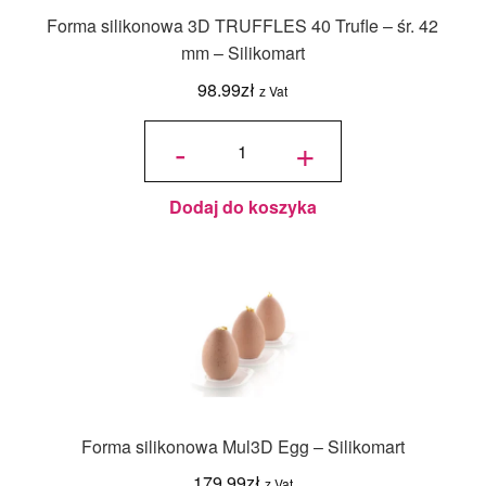
Forma silikonowa 3D TRUFFLES 40 Trufle – śr. 42
mm – Silikomart
98.99
zł
z Vat
ilość Forma
silikonowa
-
+
3D
TRUFFLES
40 Trufle -
śr. 42 mm -
Silikomart
Dodaj do koszyka
Forma silikonowa Mul3D Egg – Silikomart
179.99
zł
z Vat