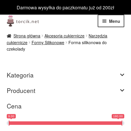
Darmowa wysyłka do paczkomatu już od 200zł
Przejdź
Przejdź
Menu
do
do
nawigacji
treści
Rozwiń
Jadalne
Strona główna
Akcesoria cukiernicze
Narzędzia
menu
cukiernicze
Formy Silikonowe
Forma silikonowa do
potom
Rozwiń
czekolady
Niejadalne
menu
potom
Rozwiń
Barwniki spożywcze
menu
Kategoria
potom
Rozwiń
Tematyczne
menu
Producent
potom
Blog
Cena
Wyprzedaż
9.00
180.00
Nowości