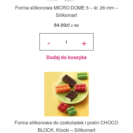
Forma silikonowa MICRO DOME 5 – śr. 26 mm –
Silikomart
84.99
zł
z Vat
ilość
Forma
-
+
silikonowa
MICRO
DOME 5 -
śr. 26 mm
-
Silikomart
Dodaj do koszyka
Forma silikonowa do czekoladek i pralin CHOCO
BLOCK, Klocki – Silikomart