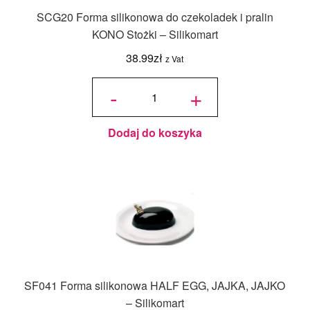
SCG20 Forma silikonowa do czekoladek i pralin
KONO Stożki – Silikomart
38.99
zł
z Vat
ilość
SCG20
-
+
Forma
silikonowa
do
czekoladek
i pralin
KONO
Stożki -
Silikomart
Dodaj do koszyka
SF041 Forma silikonowa HALF EGG, JAJKA, JAJKO
– Silikomart