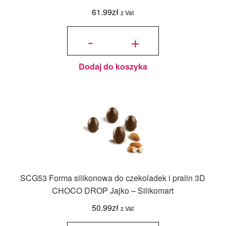
61.99
zł
z Vat
ilość
Forma
-
+
silikonowa
do
czekoladek
i pralin
CHOCO
BLOCK,
Klocki -
Silikomart
Dodaj do koszyka
SCG53 Forma silikonowa do czekoladek i pralin 3D
CHOCO DROP Jajko – Silikomart
50.99
zł
z Vat
ilość