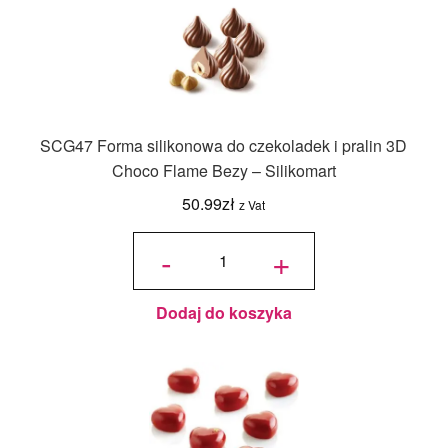
SCG47 Forma silikonowa do czekoladek i pralin 3D
Choco Flame Bezy – Silikomart
50.99
zł
z Vat
ilość
SCG47
-
+
Forma
silikonowa
do
czekoladek
i pralin 3D
Choco
Flame
Bezy -
Dodaj do koszyka
Silikomart