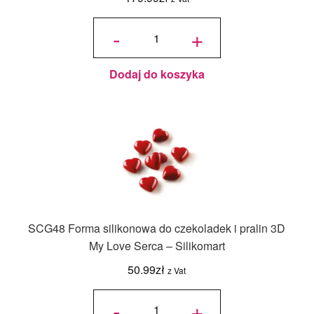
ilość
Forma
-
+
silikonowa
Mul3D
Egg -
Silikomart
Dodaj do koszyka
SCG48 Forma silikonowa do czekoladek i pralin 3D
My Love Serca – Silikomart
50.99
zł
z Vat
ilość
SCG48
-
+
Forma
silikonowa