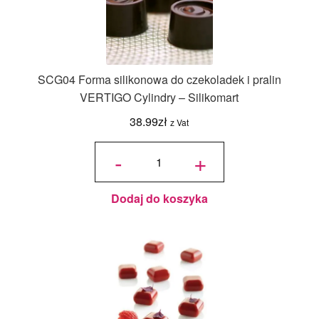
SCG04 Forma silikonowa do czekoladek i pralin
VERTIGO Cylindry – Silikomart
38.99
zł
z Vat
ilość
SCG04
-
+
Forma
silikonowa
do
czekoladek
i pralin
VERTIGO
Cylindry -
Silikomart
Dodaj do koszyka