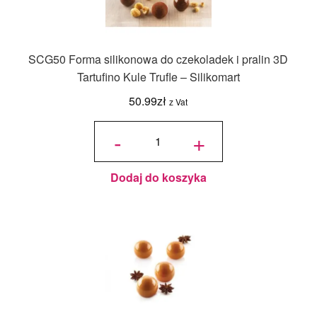
SCG50 Forma silikonowa do czekoladek i pralin 3D
Tartufino Kule Trufle – Silikomart
50.99
zł
z Vat
ilość
SCG50
-
+
Forma
silikonowa
do
czekoladek
i pralin 3D
Tartufino
Kule Trufle
–
Dodaj do koszyka
Silikomart