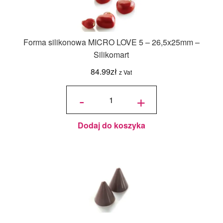
Forma silikonowa MICRO LOVE 5 – 26,5x25mm –
Silikomart
84.99
zł
z Vat
ilość Forma
silikonowa
-
+
MICRO
LOVE 5 -
26,5x25mm
- Silikomart
Dodaj do koszyka