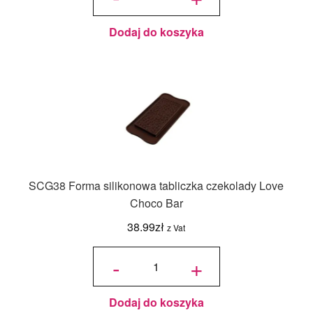
do
czekoladek
i pralin 3D
My Love
Serca -
Silikomart
Dodaj do koszyka
SCG38 Forma silikonowa tabliczka czekolady Love
Choco Bar
38.99
zł
z Vat
ilość
SCG38
-
+
Forma
silikonowa
tabliczka
czekolady
Love
Choco Bar
Dodaj do koszyka