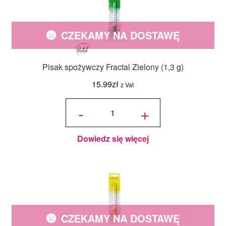
CZEKAMY NA DOSTAWĘ
Pisak spożywczy Fractal Zielony (1,3 g)
15.99
zł
z Vat
ilość Pisak
spożywczy
-
+
Fractal
Zielony
(1,3 g)
Dowiedz się więcej
CZEKAMY NA DOSTAWĘ