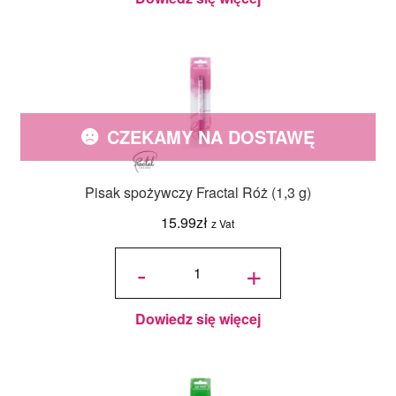
CZEKAMY NA DOSTAWĘ
Pisak spożywczy Fractal Róż (1,3 g)
15.99
zł
z Vat
ilość Pisak
spożywczy
-
+
Fractal
Róż (1,3 g)
Dowiedz się więcej