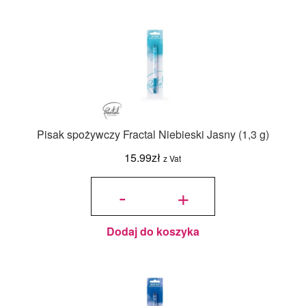
Pisak spożywczy Fractal Niebieski Jasny (1,3 g)
15.99
zł
z Vat
ilość Pisak
spożywczy
-
+
Fractal
Niebieski
Jasny (1,3
g)
Dodaj do koszyka