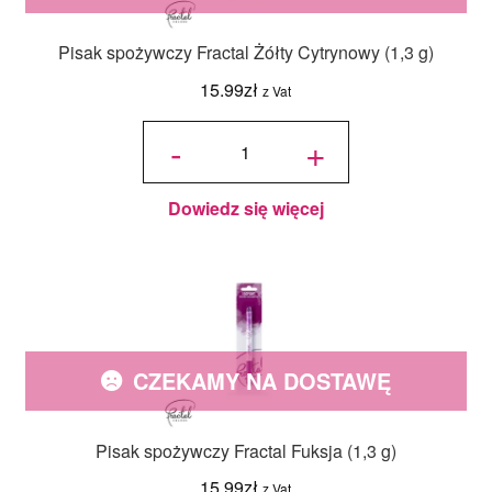
Pisak spożywczy Fractal Żółty Cytrynowy (1,3 g)
15.99
zł
z Vat
ilość Pisak
spożywczy
-
+
Fractal
Żółty
Cytrynowy
(1,3 g)
Dowiedz się więcej
CZEKAMY NA DOSTAWĘ
Pisak spożywczy Fractal Fuksja (1,3 g)
15.99
zł
z Vat