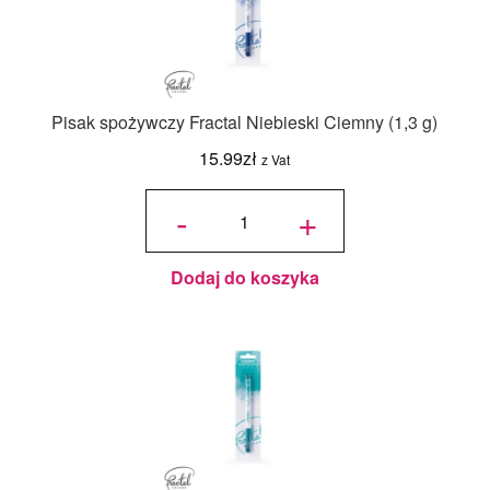
Pisak spożywczy Fractal Niebieski Ciemny (1,3 g)
15.99
zł
z Vat
ilość Pisak
spożywczy
-
+
Fractal
Niebieski
Ciemny
(1,3 g)
Dodaj do koszyka