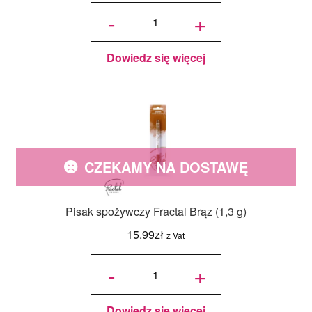
ilość
Dekoracyjny
-
+
Pisak
spożywczy
Fractal Biały
(1,3 g)
Dowiedz się więcej
CZEKAMY NA DOSTAWĘ
Pisak spożywczy Fractal Brąz (1,3 g)
15.99
zł
z Vat
ilość Pisak
spożywczy
-
+
Fractal
Brąz (1,3
g)
Dowiedz się więcej