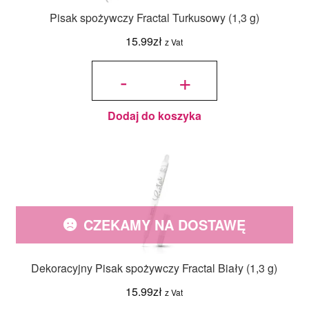
Pisak spożywczy Fractal Turkusowy (1,3 g)
15.99
zł
z Vat
ilość Pisak
spożywczy
-
+
Fractal
Turkusowy
(1,3 g)
Dodaj do koszyka
CZEKAMY NA DOSTAWĘ
Dekoracyjny Pisak spożywczy Fractal Biały (1,3 g)
15.99
zł
z Vat