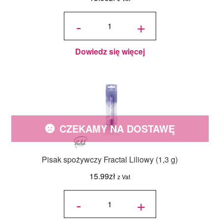
ilość Pisak
spożywczy
-
+
Fractal
Fuksja (1,3
g)
Dowiedz się więcej
CZEKAMY NA DOSTAWĘ
Pisak spożywczy Fractal Liliowy (1,3 g)
15.99
zł
z Vat
ilość Pisak
spożywczy
-
+
Fractal
Liliowy
(1,3 g)