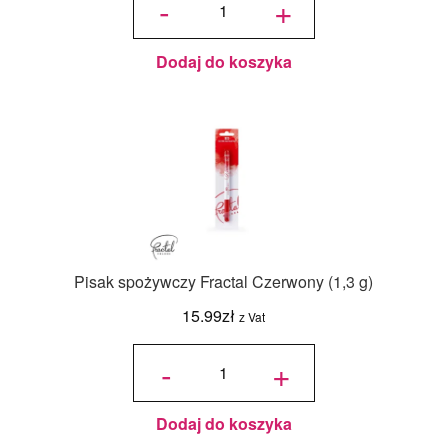
-
+
Fractal
wynosiła:
wynosi:
Czarny
(1,3 g)
15.99zł.
13.99zł.
Dodaj do koszyka
Pisak spożywczy Fractal Czerwony (1,3 g)
15.99
zł
z Vat
ilość Pisak
spożywczy
-
+
Fractal
Czerwony
(1,3 g)
Dodaj do koszyka