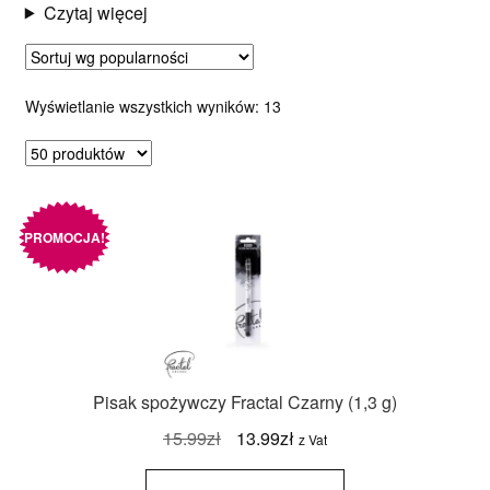
Czytaj więcej
Posortowane
Wyświetlanie wszystkich wyników: 13
według
popularności
PROMOCJA!
Pisak spożywczy Fractal Czarny (1,3 g)
Pierwotna
Aktualna
15.99
zł
13.99
zł
z Vat
cena
cena
ilość Pisak
spożywczy