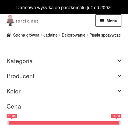
Darmowa wysyłka do paczkomatu już od 200zł
Przejdź
Przejdź
Menu
do
do
nawigacji
treści
Rozwiń
Jadalne
Strona główna
Jadalne
Dekorowanie
Pisaki spożywcze
menu
potom
Rozwiń
Niejadalne
menu
Kategoria
potom
Rozwiń
Barwniki spożywcze
menu
Producent
potom
Rozwiń
Tematyczne
menu
Kolor
potom
Blog
Cena
Wyprzedaż
13.00
16.00
Nowości