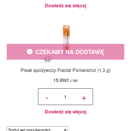
Dowiedz się więcej
CZEKAMY NA DOSTAWĘ
Pisak spożywczy Fractal Pomarańcz (1,3 g)
15.99
zł
z Vat
ilość Pisak
spożywczy
-
+
Fractal
Pomarańcz
(1,3 g)
Dowiedz się więcej