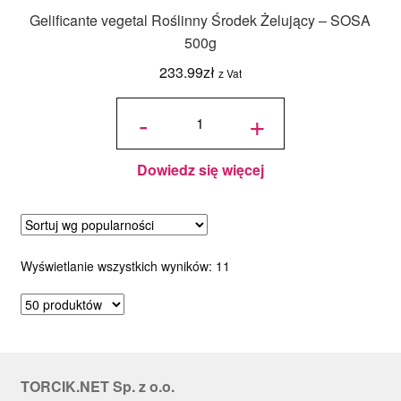
Gelificante vegetal Roślinny Środek Żelujący – SOSA
500g
233.99
zł
z Vat
ilość
Gelificante
-
+
vegetal
Roślinny
Środek
Żelujący -
SOSA
500g
Dowiedz się więcej
Posortowane
Wyświetlanie wszystkich wyników: 11
według
popularności
TORCIK.NET Sp. z o.o.