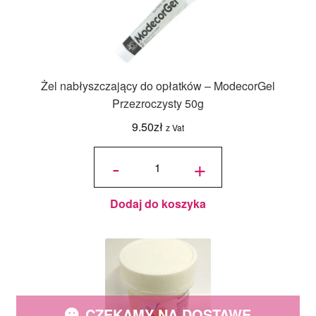
Żel nabłyszczający do opłatków – ModecorGel
Przezroczysty 50g
9.50
zł
z Vat
ilość Żel
nabłyszczający
-
+
do opłatków -
ModecorGel
Przezroczysty
50g
Dodaj do koszyka
CZEKAMY NA DOSTAWĘ