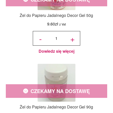
Żel do Papieru Jadalnego Decor Gel 50g
9.60
zł
z Vat
ilość Żel
do
-
+
Papieru
Jadalnego
Decor Gel
50g
Dowiedz się więcej
CZEKAMY NA DOSTAWĘ
Żel do Papieru Jadalnego Decor Gel 90g