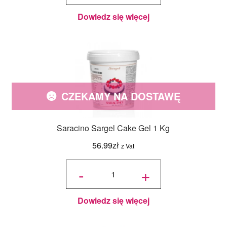
Dowiedz się więcej
CZEKAMY NA DOSTAWĘ
Saracino Sargel Cake Gel 1 Kg
56.99
zł
z Vat
ilość
Saracino
-
+
Sargel
Cake
Gel 1 Kg
Dowiedz się więcej