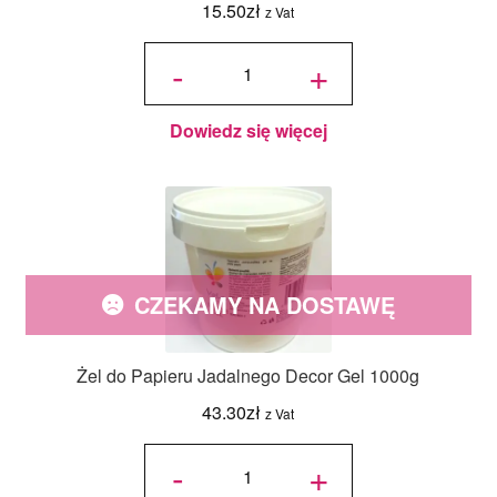
15.50
zł
z Vat
ilość Żel
do
-
+
Papieru
Jadalnego
Decor Gel
90g
Dowiedz się więcej
CZEKAMY NA DOSTAWĘ
Żel do Papieru Jadalnego Decor Gel 1000g
43.30
zł
z Vat
ilość Żel
do
-
+
Papieru
Jadalnego
Decor Gel
1000g