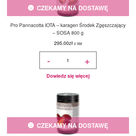
CZEKAMY NA DOSTAWĘ
Pro Pannacotta IOTA – karagen Środek Zgęszczający
– SOSA 800 g
295.00
zł
z Vat
ilość Pro
Pannacotta
-
+
IOTA -
karagen
Środek
Zgęszczający
- SOSA 800 g
Dowiedz się więcej
CZEKAMY NA DOSTAWĘ