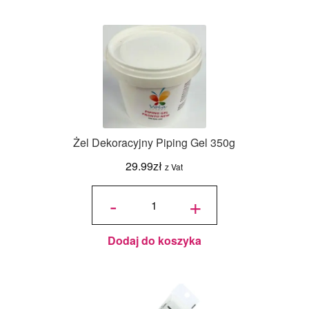
Żel Dekoracyjny Piping Gel 350g
29.99
zł
z Vat
ilość Żel
Dekoracyjny
-
+
Piping Gel
350g
Dodaj do koszyka