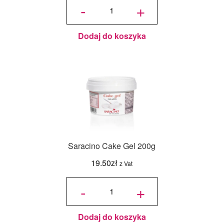
Piping
-
+
Gel - Żel
do
dekoracji
- 200 g -
Food
Colours
Dodaj do koszyka
Saracino Cake Gel 200g
19.50
zł
z Vat
ilość
Saracino
-
+
Cake
Gel
200g
Dodaj do koszyka