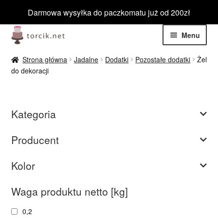
Darmowa wysyłka do paczkomatu już od 200zł
Przejdź
Przejdź
Menu
do
do
nawigacji
treści
Rozwiń
Jadalne
Strona główna
Jadalne
Dodatki
Pozostałe dodatki
Żel
menu
do dekoracji
potom
Rozwiń
Niejadalne
menu
potom
Rozwiń
Barwniki spożywcze
Kategoria
menu
potom
Rozwiń
Tematyczne
Producent
menu
potom
Blog
Kolor
Wyprzedaż
Waga produktu netto [kg]
0,2
Nowości