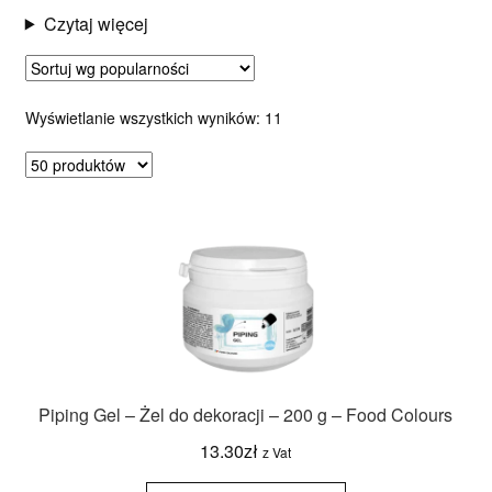
Czytaj więcej
Posortowane
Wyświetlanie wszystkich wyników: 11
według
popularności
Piping Gel – Żel do dekoracji – 200 g – Food Colours
13.30
zł
z Vat
ilość