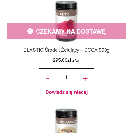
CZEKAMY NA DOSTAWĘ
ELASTIC Środek Żelujący – SOSA 550g
295.00
zł
z Vat
ilość
ELASTIC
-
+
Środek
Żelujący
- SOSA
550g
Dowiedz się więcej