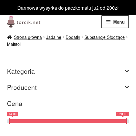
Darmowa wysyłka do paczkomatu już od 200zł
Przejdź
Przejdź
Menu
do
do
nawigacji
treści
Rozwiń
Jadalne
Strona główna
Jadalne
Dodatki
Substancje Słodzące
menu
Maltitol
potom
Rozwiń
Niejadalne
menu
potom
Rozwiń
Barwniki spożywcze
Kategoria
menu
potom
Rozwiń
Tematyczne
Producent
menu
potom
Blog
Cena
14.00
220.00
Wyprzedaż
Nowości