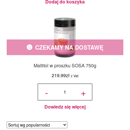
Dodaj do koszyka
CZEKAMY NA DOSTAWĘ
Maltitol w proszku SOSA 750g
219.99
zł
z Vat
ilość
Maltitol
-
+
w
proszku
SOSA
750g
Dowiedz się więcej