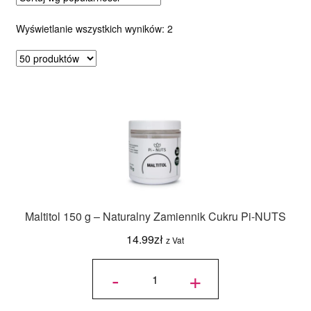
Posortowane
Wyświetlanie wszystkich wyników: 2
według
popularności
Maltitol 150 g – Naturalny Zamiennik Cukru Pi-NUTS
14.99
zł
z Vat
ilość
Maltitol
-
+
150 g –
Naturalny
Zamiennik
Cukru Pi-
NUTS