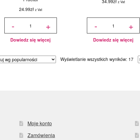
34.99
zł
z Vat
24.99
zł
z Vat
ilość
ilość Laski
Aromat
Wanilii
-
+
-
+
spożywczy
Organicznej
w proszku
- 2 szt. -
FUNTASTY
Taylor &
Waniliowy
Colledge
25 g -
Fractal
Dowiedz się więcej
Dowiedz się więcej
Po
Wyświetlanie wszystkich wyników: 17
we
pop
Moje konto
Zamówienia