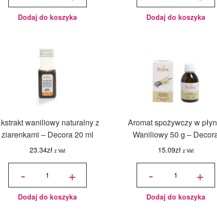
Saracino
Saracino
WANILIA
WANILIA
200g
1 kg
Dodaj do koszyka
Dodaj do koszyka
kstrakt waniliowy naturalny z
Aromat spożywczy w płyn
ziarenkami – Decora 20 ml
Waniliowy 50 g – Decor
23.34
zł
15.09
zł
z Vat
z Vat
ilość
ilość
Ekstrakt
Aromat
-
+
-
+
waniliowy
spożywczy
naturalny
w płynie
z
Waniliowy
ziarenkami
50 g -
- Decora
Decora
20 ml
Dodaj do koszyka
Dodaj do koszyka