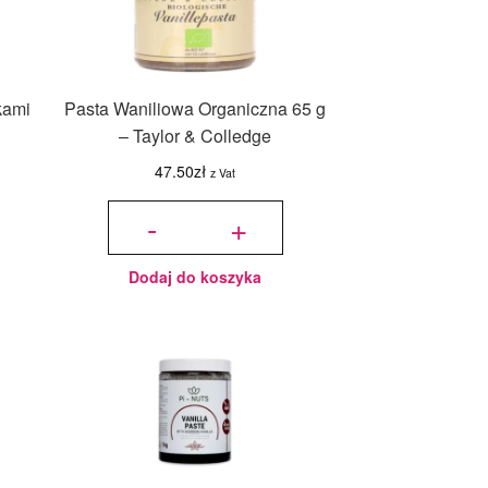
kami
Pasta Waniliowa Organiczna 65 g
– Taylor & Colledge
na
47.50
zł
z Vat
ilość Pasta
Waniliowa
-
+
:
Organiczna
65 g -
Taylor &
.
Colledge
Dodaj do koszyka