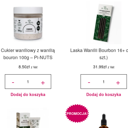
Cukier waniliowy z wanilią
Laska Wanilii Bourbon 16+ 
bouron 100g – Pi-NUTS
szt.)
8.50
zł
31.99
zł
z Vat
z Vat
ilość
ilość
Cukier
Laska
-
+
-
+
waniliowy
Wanilii
z wanilią
Bourbon
bouron
16+ cm
100g -
(5 szt.)
Pi-NUTS
Dodaj do koszyka
Dodaj do koszyka
PROMOCJA!