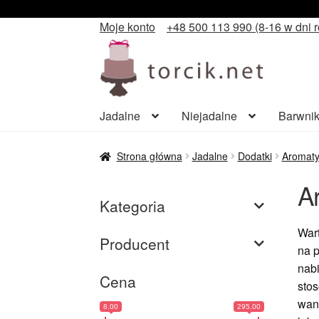
Moje konto
+48 500 113 990 (8-16 w dni 
Przejdź
Przejdź
do
do
nawigacji
treści
Jadalne
Niejadalne
Barwnik
Strona główna
Jadalne
Dodatki
Aromaty 
A
Kategoria
Wart
Producent
na p
nabi
Cena
stos
wani
8.00
295.00