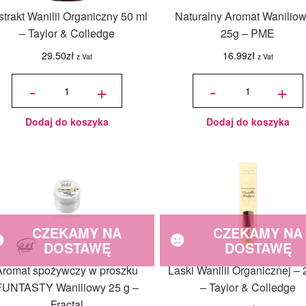
strakt Wanilii Organiczny 50 ml
Naturalny Aromat Waniliow
– Taylor & Colledge
25g – PME
29.50
zł
16.99
zł
z Vat
z Vat
ilość
ilość
Ekstrakt
Naturalny
-
+
-
+
Wanilii
Aromat
Organiczny
Waniliowy
50 ml -
- 25g -
Taylor &
PME
Colledge
Dodaj do koszyka
Dodaj do koszyka
CZEKAMY NA
CZEKAMY NA
DOSTAWĘ
DOSTAWĘ
Aromat spożywczy w proszku
Laski Wanilii Organicznej – 2
FUNTASTY Waniliowy 25 g –
– Taylor & Colledge
Fractal