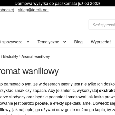
Darmowa wysyłka do paczkomatu już od 200zł
robocze)
sklep@torcik.net
Wyszukiwarka
produktów
i spożywcze
Tematyczne
Blog
Wyprzedaż
i Ekstrakty
Aromat waniliowy
romat waniliowy
o pamiętać o tym, że w deserach istotny jest nie tylko ich dosk
rzykład smak czy zapach. Aby je zmienić, wykorzystaj
ekstrakt
erze słodyczy oraz będzie pachniał i smakował jak laska prawdz
owanie jest bardzo
proste
, a efekty spektakularne. Dowiedz się
liowy, jak najlepiej go używać oraz gdzie można go kupić, by 