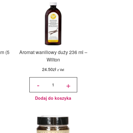
cm (5
Aromat waniliowy duży 236 ml –
Wilton
24.50
zł
z Vat
ilość
Aromat
-
+
waniliowy
duży 236
ml -
Wilton
Dodaj do koszyka