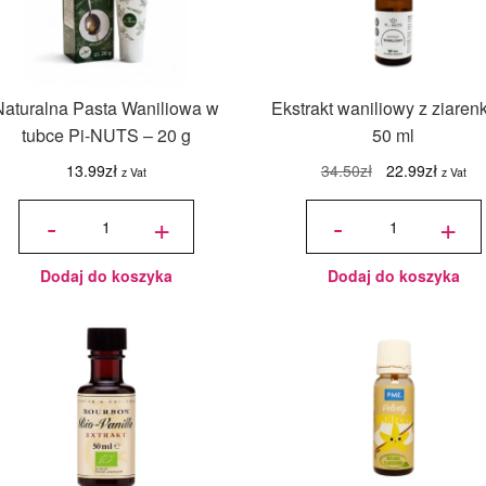
Naturalna Pasta Waniliowa w
Ekstrakt waniliowy z ziaren
tubce Pi-NUTS – 20 g
50 ml
Pierwotna
Aktual
13.99
zł
34.50
zł
22.99
zł
z Vat
z Vat
cena
cena
ilość
ilość
Naturalna
Ekstrakt
-
+
-
+
wynosiła:
wynosi
Pasta
waniliowy
Waniliowa
z
w tubce
ziarenkami
Pi-NUTS
50 ml
34.50zł.
22.99zł
- 20 g
Dodaj do koszyka
Dodaj do koszyka