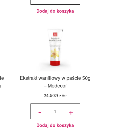
Dodaj do koszyka
ie
Ekstrakt waniliowy w paście 50g
a
– Modecor
24.50
zł
z Vat
ilość
Ekstrakt
-
+
waniliowy
w paście
50g -
Modecor
Dodaj do koszyka