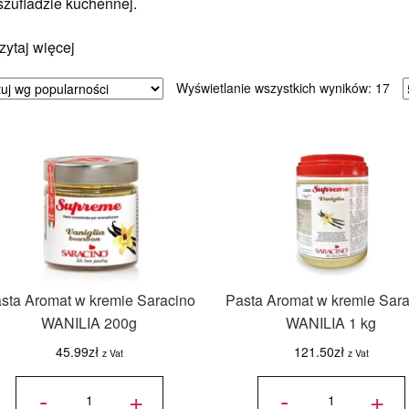
szufladzie kuchennej.
zytaj więcej
Po
Wyświetlanie wszystkich wyników: 17
we
pop
sta Aromat w kremie Saracino
Pasta Aromat w kremie Sara
WANILIA 200g
WANILIA 1 kg
45.99
zł
121.50
zł
z Vat
z Vat
ilość
ilość
Pasta
Pasta
-
+
-
+
Aromat
Aromat
w
w
kremie
kremie