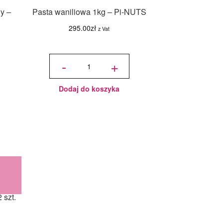
y –
Pasta waniliowa 1kg – Pi-NUTS
295.00
zł
z Vat
ilość
Pasta
-
+
waniliowa
1kg - Pi-
NUTS
Dodaj do koszyka
 szt.