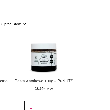
sortowane
dług
ularności
cino
Pasta waniliowa 100g – Pi-NUTS
38.99
zł
z Vat
ilość
Pasta
-
+
waniliowa
100g -
Pi-NUTS