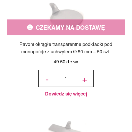
CZEKAMY NA DOSTAWĘ
Pavoni okrągłe transparentne podkładki pod
monoporcje z uchwytem Ø 80 mm – 50 szt.
49.50
zł
z Vat
ilość Pavoni
okrągłe
-
+
transparentne
podkładki
pod
monoporcje z
uchwytem Ø
80 mm – 50
szt.
Dowiedz się więcej