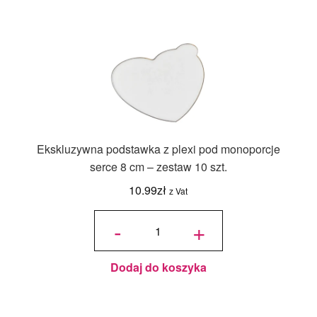
Ekskluzywna podstawka z plexi pod monoporcje
serce 8 cm – zestaw 10 szt.
10.99
zł
z Vat
ilość
Ekskluzywna
-
+
podstawka z
plexi pod
monoporcje
serce 8 cm –
zestaw 10
szt.
Dodaj do koszyka