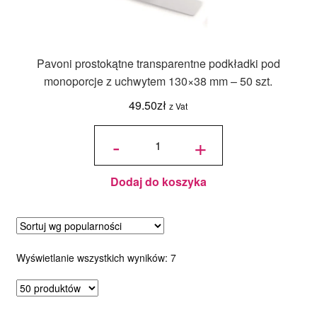
Pavoni prostokątne transparentne podkładki pod
monoporcje z uchwytem 130×38 mm – 50 szt.
49.50
zł
z Vat
ilość Pavoni
prostokątne
-
+
transparentne
podkładki
pod
monoporcje z
uchwytem
130x38 mm –
50 szt.
Dodaj do koszyka
Posortowane
Wyświetlanie wszystkich wyników: 7
według
popularności