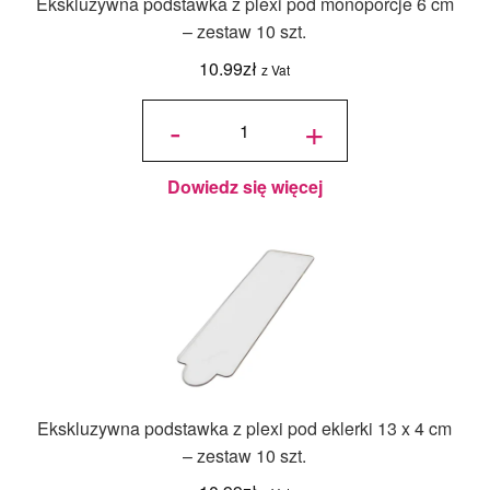
Ekskluzywna podstawka z plexi pod monoporcje 6 cm
Ranty regulowane
– zestaw 10 szt.
10.99
zł
z Vat
Ranty do żelki
ilość
Ekskluzywna
-
+
podstawka z
plexi pod
Ranty perforowane
monoporcje
6 cm –
zestaw 10
szt.
Dowiedz się więcej
Ranty do tarty
Podkładka do rantu
Folia rantowa
Rozwiń
Narzędzia cukiernicze
menu
potom
Rozwiń
Formy
Ekskluzywna podstawka z plexi pod eklerki 13 x 4 cm
menu
– zestaw 10 szt.
potom
Rozwiń
Maty