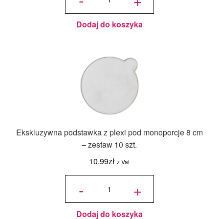
pod
monoporcje z
uchwytem
80x80 mm –
50 szt.
Dodaj do koszyka
Ekskluzywna podstawka z plexi pod monoporcje 8 cm
– zestaw 10 szt.
10.99
zł
z Vat
ilość
Ekskluzywna
-
+
podstawka z
plexi pod
monoporcje
8 cm –
zestaw 10
szt.
Dodaj do koszyka