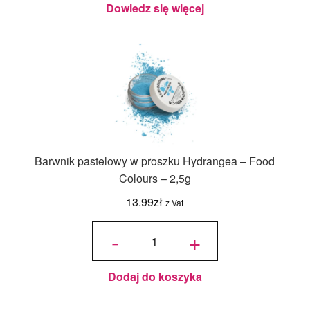
(30g)
Dowiedz się więcej
Barwnik pastelowy w proszku Hydrangea – Food
Colours – 2,5g
13.99
zł
z Vat
ilość
Barwnik
-
+
pastelowy
w proszku
Hydrangea
- Food
Colours -
2,5g
Dodaj do koszyka