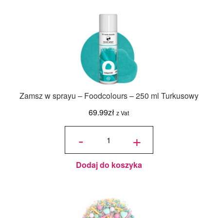
Zamsz w sprayu – Foodcolours – 250 ml Turkusowy
69.99
zł
z Vat
ilość Zamsz
w sprayu -
-
+
Foodcolours
- 250 ml
Turkusowy
Dodaj do koszyka