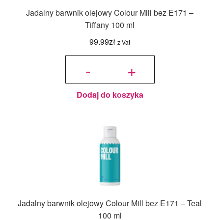
Jadalny barwnik olejowy Colour Mill bez E171 –
Tiffany 100 ml
99.99
zł
z Vat
ilość
Jadalny
-
+
barwnik
olejowy
Colour
Mill bez
E171 -
Tiffany
100 ml
Dodaj do koszyka
Jadalny barwnik olejowy Colour Mill bez E171 – Teal
100 ml