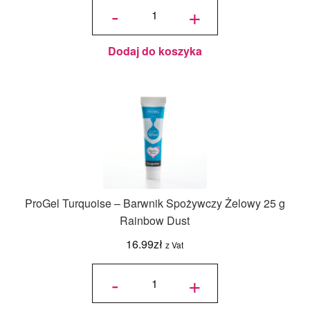
Magic
-
+
Sparkles
Island
Lagoon –
Jadalny
Brokat
Połyskujący
3 g
Dodaj do koszyka
ProGel Turquoise – Barwnik Spożywczy Żelowy 25 g
Rainbow Dust
16.99
zł
z Vat
ilość
ProGel
-
+
Turquoise
– Barwnik
Spożywczy
Żelowy 25
g Rainbow
Dust