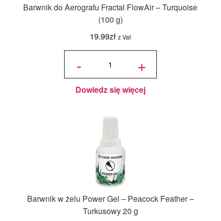
Barwnik do Aerografu Fractal FlowAir – Turquoise
(100 g)
19.99
zł
z Vat
ilość
Barwnik
-
+
do
Aerografu
Fractal
FlowAir -
Turquoise
(100 g)
Dowiedz się więcej
Barwnik w żelu Power Gel – Peacock Feather –
Turkusowy 20 g