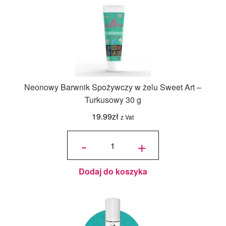
Neonowy Barwnik Spożywczy w żelu Sweet Art –
Turkusowy 30 g
19.99
zł
z Vat
ilość
Neonowy
-
+
Barwnik
Spożywczy
w żelu
Sweet Art -
Turkusowy
30 g
Dodaj do koszyka