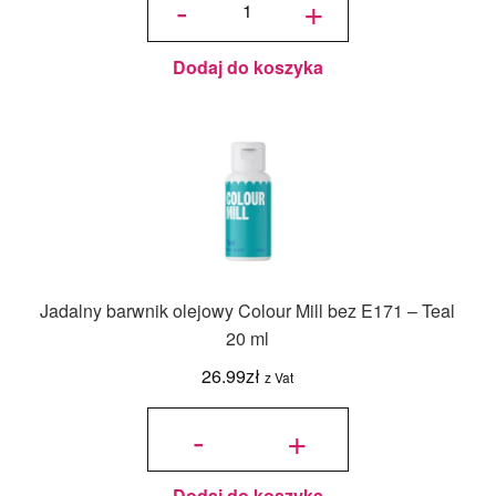
-
+
35 g -
turkus
Dodaj do koszyka
Jadalny barwnik olejowy Colour Mill bez E171 – Teal
20 ml
26.99
zł
z Vat
ilość
Jadalny
-
+
barwnik
olejowy
Colour
Mill bez
E171 -
Teal 20
ml
Dodaj do koszyka