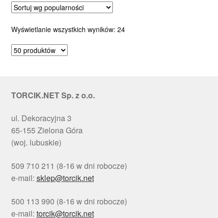
Posortowane
Wyświetlanie wszystkich wyników: 24
według
popularności
TORCIK.NET Sp. z o.o.
ul. Dekoracyjna 3
65-155 Zielona Góra
(woj. lubuskie)
509 710 211 (8-16 w dni robocze)
e-mail:
sklep@torcik.net
500 113 990 (8-16 w dni robocze)
e-mail:
torcik@torcik.net