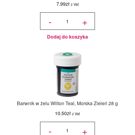
7.99
zł
z Vat
ilość
Barwnik w
-
+
żelu
Power Gel
- Peacock
Feather -
Turkusowy
20 g
Dodaj do koszyka
Barwnik w żelu Wilton Teal, Morska Zieleń 28 g
10.50
zł
z Vat
ilość
Barwnik
-
+
w żelu
Wilton
Teal,
Morska