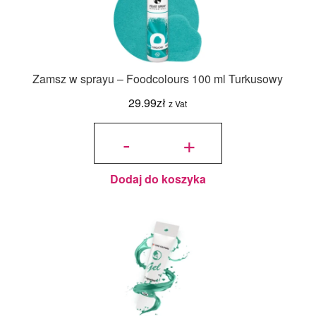
Zamsz w sprayu – Foodcolours 100 ml Turkusowy
29.99
zł
z Vat
ilość Zamsz
w sprayu -
-
+
Foodcolours
100 ml
Turkusowy
Dodaj do koszyka