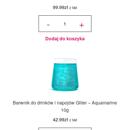
99.99
zł
z Vat
ilość
Jadalny
-
+
barwnik
olejowy
Colour
Mill bez
E171 -
Teal
100 ml
Dodaj do koszyka
Barwnik do drinków i napojów Gliter – Aquamarine
10g
42.99
zł
z Vat
ilość