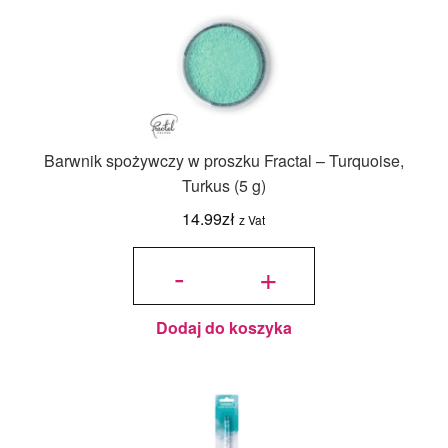
Barwnik spożywczy w proszku Fractal – Turquoise,
Turkus (5 g)
14.99
zł
z Vat
ilość
Barwnik
-
+
spożywczy
w proszku
Fractal -
Turquoise,
Turkus (5
g)
Dodaj do koszyka