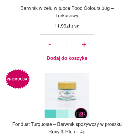
Barwnik w żelu w tubce Food Colours 30g –
Turkusowy
11.99
zł
z Vat
ilość
Barwnik w
-
+
żelu w
tubce
Food
Colours
30g -
Turkusowy
Dodaj do koszyka
PROMOCJA!
Fondust Turquoise – Barwnik spożywczy w proszku
Roxy & Rich – 4g