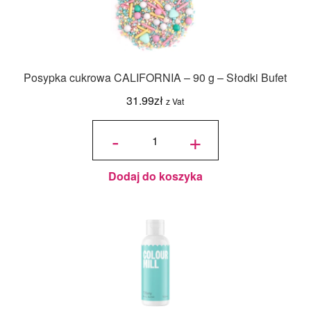
Posypka cukrowa CALIFORNIA – 90 g – Słodki Bufet
31.99
zł
z Vat
ilość
Posypka
-
+
cukrowa
CALIFORNIA
- 90 g -
Słodki Bufet
Dodaj do koszyka