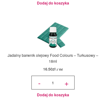
Dodaj do koszyka
Jadalny barwnik olejowy Food Colours – Turkusowy –
18ml
16.50
zł
z Vat
ilość
Jadalny
-
+
barwnik
olejowy
Food
Colours -
Turkusowy
- 18ml
Dodaj do koszyka