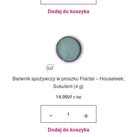
Zieleń
28 g
Dodaj do koszyka
Barwnik spożywczy w proszku Fractal – Houseleek,
Sukulent (4 g)
14.99
zł
z Vat
ilość
Barwnik
-
+
spożywczy
w proszku
Fractal -
Houseleek,
Sukulent (4
g)
Dodaj do koszyka