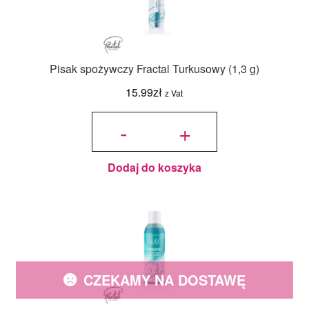
Pisak spożywczy Fractal Turkusowy (1,3 g)
15.99
zł
z Vat
ilość Pisak
spożywczy
-
+
Fractal
Turkusowy
(1,3 g)
Dodaj do koszyka
CZEKAMY NA DOSTAWĘ