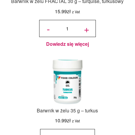
Barwnik w żelu FRACTAL 30 g – turquise, turkusowy
15.99
zł
z Vat
ilość
Barwnik
-
+
w żelu
FRACTAL
30 g -
turquise,
turkusowy
Dowiedz się więcej
Barwnik w żelu 35 g – turkus
10.99
zł
z Vat
ilość
Barwnik
w żelu