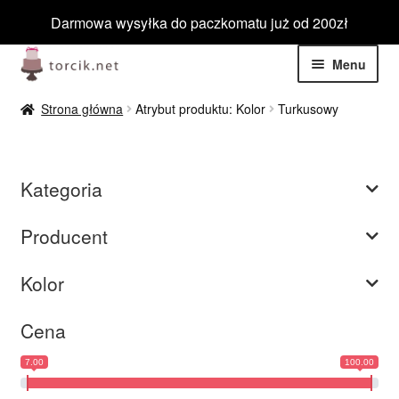
Darmowa wysyłka do paczkomatu już od 200zł
Przejdź
Przejdź
Menu
do
do
nawigacji
treści
Rozwiń
Jadalne
Strona główna
Atrybut produktu: Kolor
Turkusowy
menu
potom
Rozwiń
Niejadalne
menu
Kategoria
potom
Rozwiń
Barwniki spożywcze
menu
Producent
potom
Rozwiń
Tematyczne
menu
Kolor
potom
Blog
Cena
Wyprzedaż
7.00
100.00
Nowości