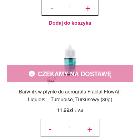
Barwnik do
-
+
drinków i
napojów
Gliter -
Aquamarine
10g
Dodaj do koszyka
CZEKAMY NA DOSTAWĘ
Barwnik w płynie do aerografu Fractal FlowAir
Liquid® – Turquoise, Turkusowy (30g)
11.99
zł
z Vat
ilość
Barwnik w
-
+
płynie do
aerografu
Fractal
FlowAir
Liquid® -
Turquoise,
Turkusowy