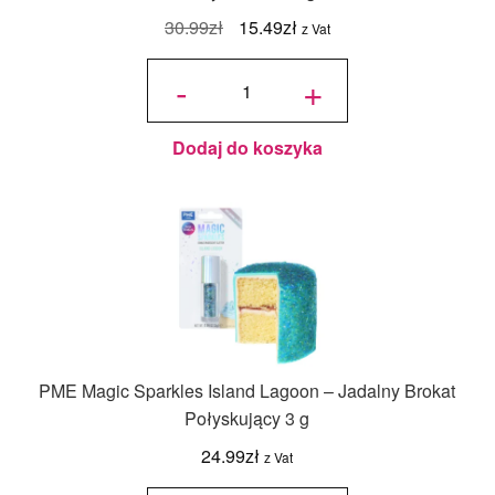
Pierwotna
Aktualna
30.99
zł
15.49
zł
z Vat
cena
cena
ilość
Fondust
-
+
Turquoise
wynosiła:
wynosi:
- Barwnik
spożywczy
w proszku
30.99zł.
15.49zł.
Roxy &
Rich - 4g
Dodaj do koszyka
PME Magic Sparkles Island Lagoon – Jadalny Brokat
Połyskujący 3 g
24.99
zł
z Vat
ilość PME