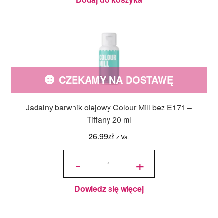
CZEKAMY NA DOSTAWĘ
Jadalny barwnik olejowy Colour Mill bez E171 –
Tiffany 20 ml
26.99
zł
z Vat
ilość
Jadalny
-
+
barwnik
olejowy
Colour
Mill bez
E171 -
Tiffany
20 ml
Dowiedz się więcej