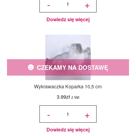
-
+
Kurczak 6,8
cm
Dowiedz się więcej
CZEKAMY NA DOSTAWĘ
Wykrawaczka Koparka 10,5 cm
3.99
zł
z Vat
ilość
Wykrawaczka
-
+
Koparka 10,5
cm
Dowiedz się więcej