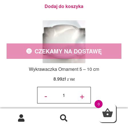
Dodaj do koszyka
CZEKAMY NA DOSTAWĘ
Wykrawaczka Ornament 5 – 10 cm
8.99
zł
z Vat
ilość
Wykrawaczka
-
+
Ornament 5 -
10 cm
0
Dowiedz się więcej
0