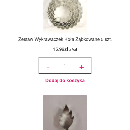
Zestaw Wykrawaczek Koła Ząbkowane 5 szt.
15.99
zł
z Vat
ilość Zestaw
Wykrawaczek
-
+
Koła
Ząbkowane 5
szt.
Dodaj do koszyka