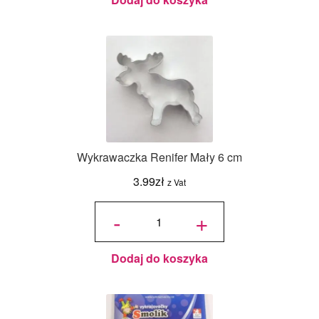
Wykrawaczka Renifer Mały 6 cm
3.99
zł
z Vat
ilość
Wykrawaczka
-
+
Renifer Mały
6 cm
Dodaj do koszyka