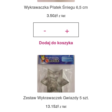
Wykrawaczka Płatek Śniegu 6,5 cm
3.50
zł
z Vat
ilość
Wykrawaczka
-
+
Płatek
Śniegu 6,5
cm
Dodaj do koszyka
Zestaw Wykrawaczek Gwiazdy 5 szt.
13.15
zł
z Vat