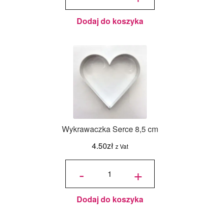
Dodaj do koszyka
Wykrawaczka Serce 8,5 cm
4.50
zł
z Vat
ilość
Wykrawaczka
-
+
Serce 8,5 cm
Dodaj do koszyka