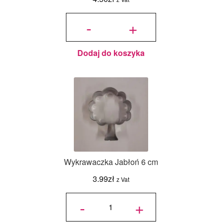
ilość
Wykrawaczka
-
+
Traktor Duży
7,5 cm
Dodaj do koszyka
Wykrawaczka Jabłoń 6 cm
3.99
zł
z Vat
ilość
Wykrawaczka
-
+
Jabłoń 6 cm