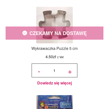
CZEKAMY NA DOSTAWĘ
Wykrawaczka Puzzle 5 cm
4.50
zł
z Vat
ilość
Wykrawaczka
-
+
Puzzle 5 cm
Dowiedz się więcej