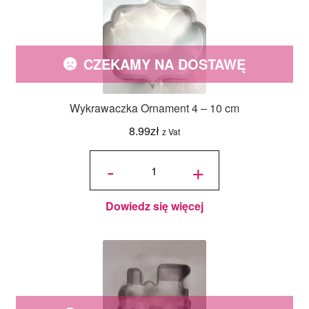
CZEKAMY NA DOSTAWĘ
Wykrawaczka Ornament 4 – 10 cm
8.99
zł
z Vat
ilość
Wykrawaczka
-
+
Ornament 4 -
10 cm
Dowiedz się więcej