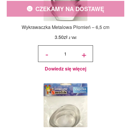
CZEKAMY NA DOSTAWĘ
Wykrawaczka Metalowa Płomień – 6,5 cm
3.50
zł
z Vat
ilość
Wykrawaczka
-
+
Metalowa
Płomień - 6,5
cm
Dowiedz się więcej