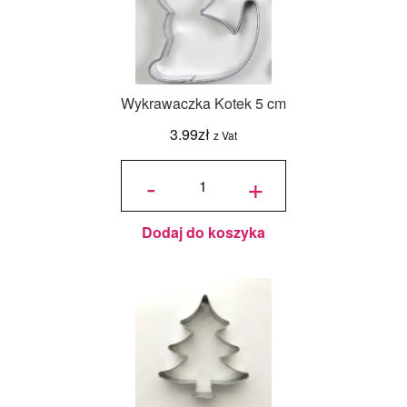
Wykrawaczka Kotek 5 cm
3.99
zł
z Vat
ilość
Wykrawaczka
-
+
Kotek 5 cm
Dodaj do koszyka