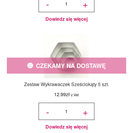
-
+
Auto 7 cm
Dowiedz się więcej
CZEKAMY NA DOSTAWĘ
Zestaw Wykrawaczek Sześciokąty 5 szt.
12.99
zł
z Vat
ilość Zestaw
Wykrawaczek
-
+
Sześciokąty 5
szt.
Dowiedz się więcej