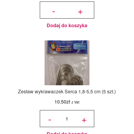
ilość Zestaw
Wykrawaczek
-
+
Gwiazdy 5
szt.
Dodaj do koszyka
Zestaw wykrawaczek Serca 1,8-5,5 cm (5 szt.)
10.50
zł
z Vat
ilość Zestaw
wykrawaczek
-
+
Serca 1,8-5,5
cm (5 szt.)
Dodaj do koszyka