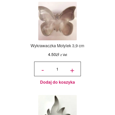
Wykrawaczka Motylek 3,9 cm
4.50
zł
z Vat
ilość
Wykrawaczka
-
+
Motylek 3,9
cm
Dodaj do koszyka