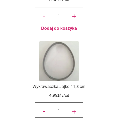
ilość
Wykrawaczka
-
+
Ornament 1 -
9 cm
Dodaj do koszyka
Wykrawaczka Jajko 11,3 cm
4.99
zł
z Vat
ilość
Wykrawaczka
-
+
Jajko 11,3 cm