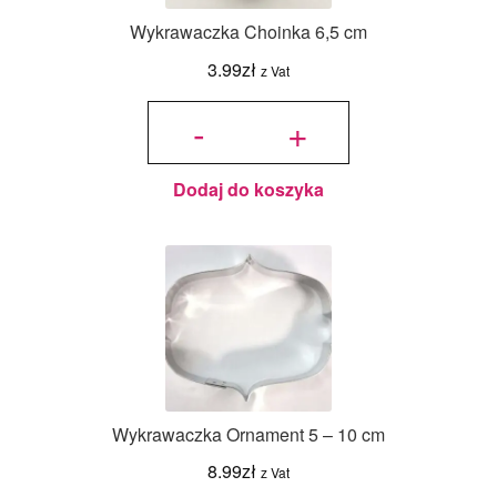
Wykrawaczka Choinka 6,5 cm
3.99
zł
z Vat
ilość
Wykrawaczka
-
+
Choinka 6,5
cm
Dodaj do koszyka
Wykrawaczka Ornament 5 – 10 cm
8.99
zł
z Vat