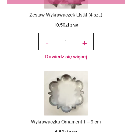
Zestaw Wykrawaczek Listki (4 szt.)
10.50
zł
z Vat
ilość Zestaw
Wykrawaczek
-
+
Listki (4 szt.)
Dowiedz się więcej
Wykrawaczka Ornament 1 – 9 cm
6.50
zł
z Vat