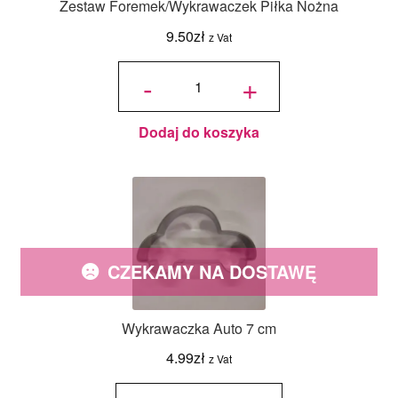
Zestaw Foremek/Wykrawaczek Piłka Nożna
9.50
zł
z Vat
ilość Zestaw
Foremek/Wykrawaczek
-
+
Piłka Nożna
Dodaj do koszyka
CZEKAMY NA DOSTAWĘ
Wykrawaczka Auto 7 cm
4.99
zł
z Vat
ilość
Wykrawaczka