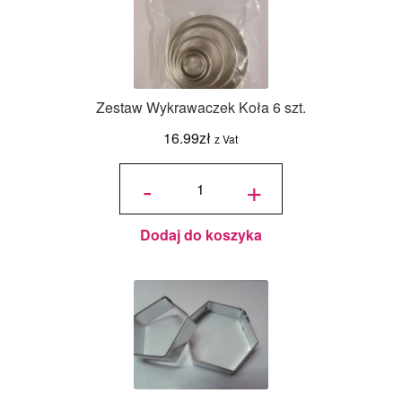
Zestaw Wykrawaczek Koła 6 szt.
16.99
zł
z Vat
ilość Zestaw
Wykrawaczek
-
+
Koła 6 szt.
Dodaj do koszyka