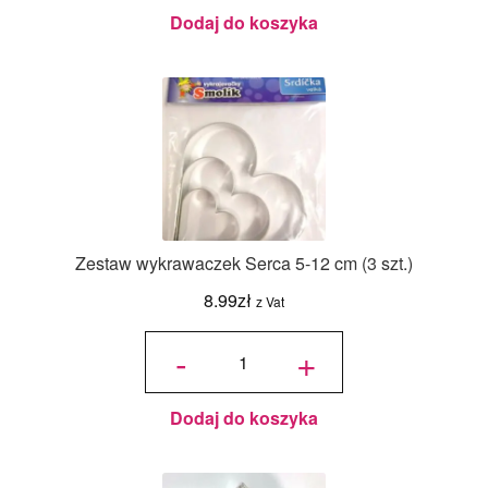
Dodaj do koszyka
Zestaw wykrawaczek Serca 5-12 cm (3 szt.)
8.99
zł
z Vat
ilość Zestaw
wykrawaczek
-
+
Serca 5-12
cm (3 szt.)
Dodaj do koszyka