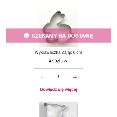
CZEKAMY NA DOSTAWĘ
Wykrawaczka Zając 6 cm
4.99
zł
z Vat
ilość
Wykrawaczka
-
+
Zając 6 cm
Dowiedz się więcej