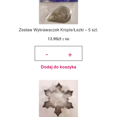
Zestaw Wykrawaczek Krople/Łezki – 5 szt.
13.99
zł
z Vat
ilość Zestaw
Wykrawaczek
-
+
Krople/Łezki -
5 szt.
Dodaj do koszyka