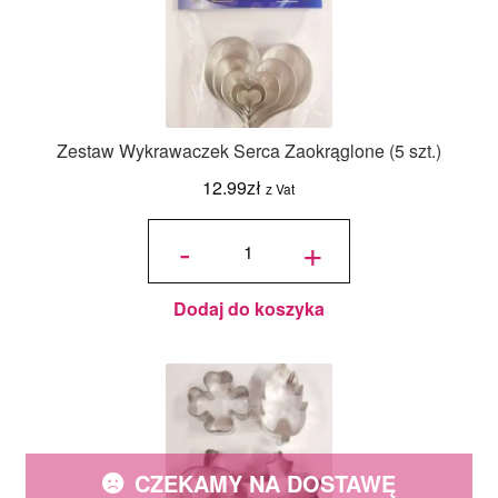
Zestaw Wykrawaczek Serca Zaokrąglone (5 szt.)
12.99
zł
z Vat
ilość Zestaw
Wykrawaczek
-
+
Serca
Zaokrąglone
(5 szt.)
Dodaj do koszyka
CZEKAMY NA DOSTAWĘ