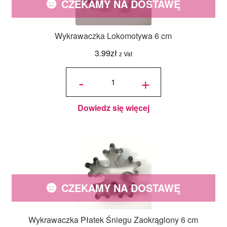
CZEKAMY NA DOSTAWĘ
Wykrawaczka Lokomotywa 6 cm
3.99
zł
z Vat
ilość
Wykrawaczka
-
+
Lokomotywa
6 cm
Dowiedz się więcej
CZEKAMY NA DOSTAWĘ
Wykrawaczka Płatek Śniegu Zaokrąglony 6 cm