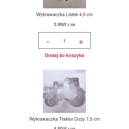
Wykrawaczka Listek 4,5 cm
3.99
zł
z Vat
ilość
Wykrawaczka
-
+
Listek 4,5 cm
Dodaj do koszyka
Wykrawaczka Traktor Duży 7,5 cm
4.50
zł
z Vat