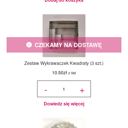
CZEKAMY NA DOSTAWĘ
Zestaw Wykrawaczek Kwadraty (3 szt.)
10.50
zł
z Vat
ilość Zestaw
Wykrawaczek
-
+
Kwadraty (3
szt.)
Dowiedz się więcej