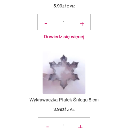
5.99
zł
z Vat
ilość
Wykrawaczka
-
+
Płatek
Śniegu
Zaokrąglony
6 cm
Dowiedz się więcej
Wykrawaczka Płatek Śniegu 5 cm
3.99
zł
z Vat
ilość
Wykrawaczka
-
+
Płatek
Śniegu 5 cm