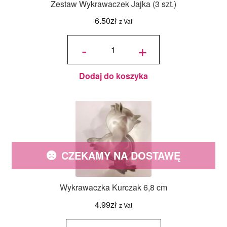
Zestaw Wykrawaczek Jajka (3 szt.)
6.50
zł
z Vat
ilość Zestaw
Wykrawaczek
-
+
Jajka (3 szt.)
Dodaj do koszyka
CZEKAMY NA DOSTAWĘ
Wykrawaczka Kurczak 6,8 cm
4.99
zł
z Vat
ilość
Wykrawaczka