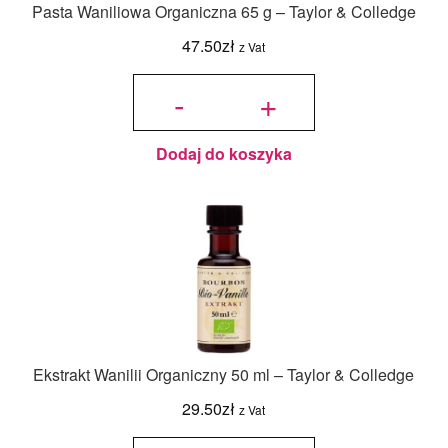
Pasta Waniliowa Organiczna 65 g – Taylor & Colledge
47.50
zł
z Vat
ilość Pasta
Waniliowa
-
+
Organiczna
65 g -
Taylor &
Colledge
Dodaj do koszyka
Ekstrakt Wanilii Organiczny 50 ml – Taylor & Colledge
29.50
zł
z Vat
ilość