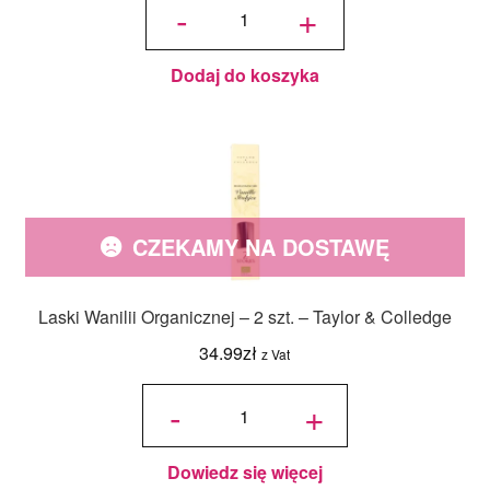
Ekstrakt
-
+
Wanilii
Organiczny
50 ml -
Taylor &
Colledge
Dodaj do koszyka
CZEKAMY NA DOSTAWĘ
Laski Wanilii Organicznej – 2 szt. – Taylor & Colledge
34.99
zł
z Vat
ilość Laski
Wanilii
-
+
Organicznej
- 2 szt. -
Taylor &
Colledge
Dowiedz się więcej