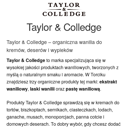
Ozdoby na tort weselny
Taylor & Colledge
Taylor & Colledge – organiczna wanilia do
kremów, deserów i wypieków
Taylor & Colledge
to marka specjalizująca się w
wysokiej jakości produktach waniliowych, tworzonych z
myślą o naturalnym smaku i aromacie. W Torciku
znajdziesz trzy organiczne produkty tej marki:
ekstrakt
waniliowy
,
laski wanilii
oraz
pastę waniliową
.
Produkty Taylor & Colledge sprawdzą się w kremach do
tortów, biszkoptach, sernikach, ciasteczkach, lodach,
ganache, musach, monoporcjach, panna cotcie i
domowych deserach. To dobry wybór, gdy chcesz dodać