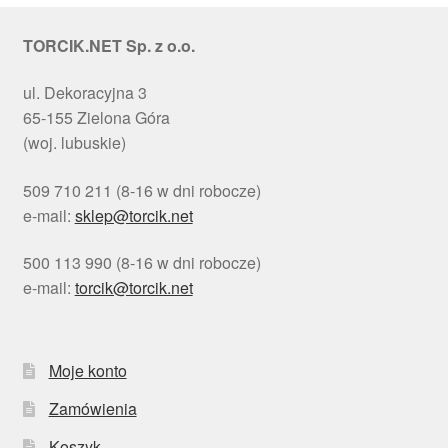
Ozdoby na tort weselny
TORCIK.NET Sp. z o.o.
ul. Dekoracyjna 3
65-155 Zielona Góra
(woj. lubuskie)
509 710 211 (8-16 w dni robocze)
e-mail:
sklep@torcik.net
500 113 990 (8-16 w dni robocze)
e-mail:
torcik@torcik.net
Moje konto
Zamówienia
Koszyk