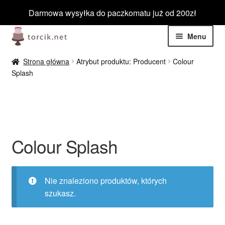
Darmowa wysyłka do paczkomatu już od 200zł
Przejdź
Przejdź
Menu
do
do
nawigacji
treści
Rozwiń
Jadalne
Strona główna
Atrybut produktu: Producent
Colour
menu
Splash
potom
Rozwiń
Niejadalne
menu
potom
Rozwiń
Barwniki spożywcze
menu
potom
Rozwiń
Colour Splash
Tematyczne
menu
potom
Blog
Nie znaleziono produktów, których
szukasz.
Wyprzedaż
Nowości