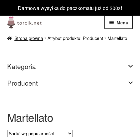
Darmowa wysyłka do paczkomatu już od 200zł
Przejdź
Przejdź
Menu
do
do
nawigacji
treści
Rozwiń
Jadalne
Strona główna
Atrybut produktu: Producent
Martellato
menu
potom
Rozwiń
Niejadalne
menu
Kategoria
potom
Rozwiń
Barwniki spożywcze
menu
Producent
potom
Rozwiń
Tematyczne
menu
potom
Blog
Martellato
Wyprzedaż
Nowości