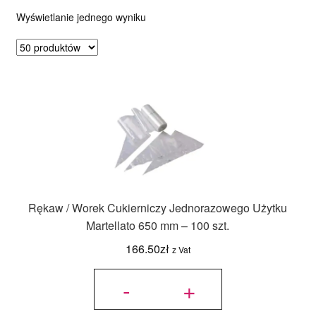
Wyświetlanie jednego wyniku
Ozdoby na tort weselny
Rękaw / Worek Cukierniczy Jednorazowego Użytku
Martellato 650 mm – 100 szt.
166.50
zł
z Vat
ilość Rękaw /
Worek
-
+
Cukierniczy
Jednorazowego
Użytku
Martellato 650
mm - 100 szt.