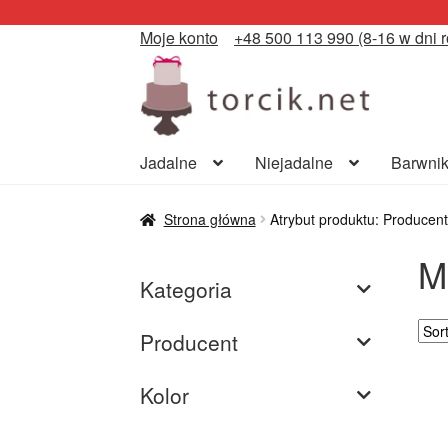
Moje konto
+48 500 113 990 (8-16 w dni 
Przejdź
Przejdź
do
do
nawigacji
treści
Jadalne
Niejadalne
Barwnik
Strona główna
Atrybut produktu: Producent
M
Kategoria
Producent
Kolor