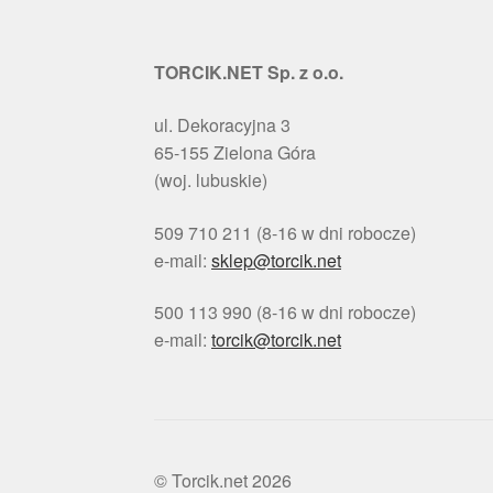
TORCIK.NET Sp. z o.o.
ul. Dekoracyjna 3
65-155 Zielona Góra
(woj. lubuskie)
509 710 211 (8-16 w dni robocze)
e-mail:
sklep@torcik.net
500 113 990 (8-16 w dni robocze)
e-mail:
torcik@torcik.net
© Torcik.net 2026