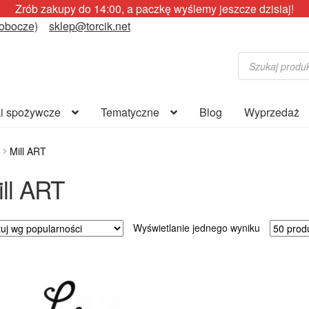
Zrób zakupy do 14:00, a paczkę wyślemy jeszcze dzisiaj!
robocze)
sklep@torcik.net
Wyszukiwarka
produktów
i spożywcze
Tematyczne
Blog
Wyprzedaż
Mill ART
ill ART
Wyświetlanie jednego wyniku