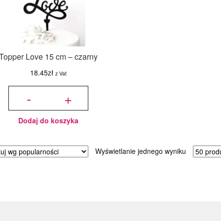
Topper Love 15 cm – czarny
18.45
zł
z Vat
ilość
Topper
-
+
Love
15 cm
-
czarny
Dodaj do koszyka
Wyświetlanie jednego wyniku