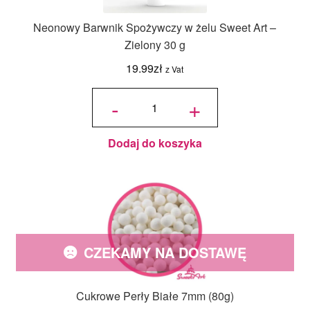
Neonowy Barwnik Spożywczy w żelu Sweet Art –
Zielony 30 g
19.99
zł
z Vat
ilość
Neonowy
-
+
Barwnik
Spożywczy
w żelu
Sweet Art -
Zielony 30
g
Dodaj do koszyka
CZEKAMY NA DOSTAWĘ
Cukrowe Perły Białe 7mm (80g)