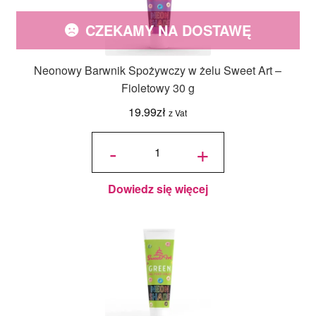
CZEKAMY NA DOSTAWĘ
Neonowy Barwnik Spożywczy w żelu Sweet Art –
Fioletowy 30 g
19.99
zł
z Vat
ilość
Neonowy
-
+
Barwnik
Spożywczy
w żelu
Sweet Art -
Fioletowy
30 g
Dowiedz się więcej