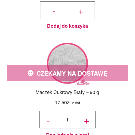
ilość
Neonowy
-
+
Barwnik
Spożywczy
w żelu
Sweet Art -
Różowy 30
g
Dodaj do koszyka
CZEKAMY NA DOSTAWĘ
Maczek Cukrowy Biały – 90 g
17.50
zł
z Vat
ilość
Maczek
-
+
Cukrowy
Biały -
90 g
Dowiedz się więcej