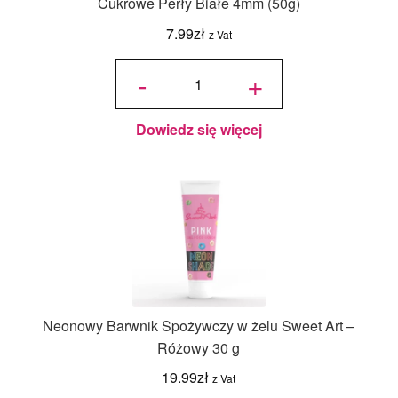
Cukrowe Perły Białe 4mm (50g)
7.99
zł
z Vat
ilość
Cukrowe
-
+
Perły
Białe
4mm
(50g)
Dowiedz się więcej
Neonowy Barwnik Spożywczy w żelu Sweet Art –
Różowy 30 g
19.99
zł
z Vat