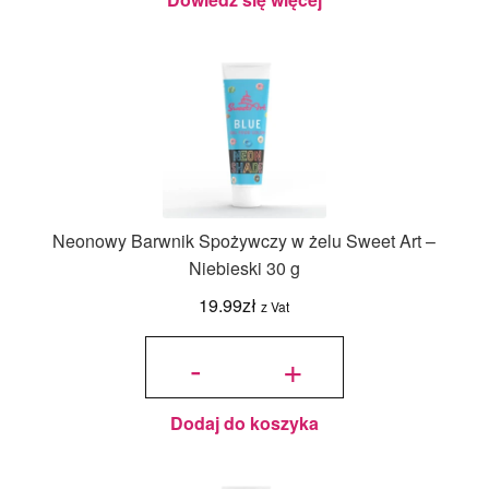
Neonowy Barwnik Spożywczy w żelu Sweet Art –
Niebieski 30 g
19.99
zł
z Vat
ilość
Neonowy
-
+
Barwnik
Spożywczy
w żelu
Sweet Art -
Niebieski
30 g
Dodaj do koszyka