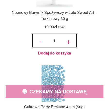
Neonowy Barwnik Spożywczy w żelu Sweet Art –
Turkusowy 30 g
19.99
zł
z Vat
ilość
Neonowy
-
+
Barwnik
Spożywczy
w żelu
Sweet Art -
Turkusowy
30 g
Dodaj do koszyka
CZEKAMY NA DOSTAWĘ
Cukrowe Perły Błękitne 4mm (50g)