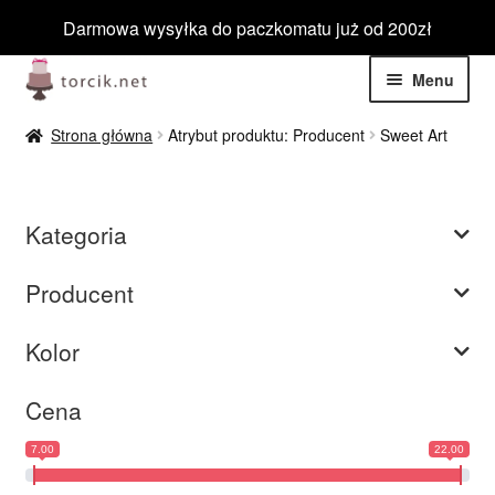
Darmowa wysyłka do paczkomatu już od 200zł
Przejdź
Przejdź
Menu
do
do
nawigacji
treści
Rozwiń
Jadalne
Strona główna
Atrybut produktu: Producent
Sweet Art
menu
potom
Rozwiń
Niejadalne
menu
Kategoria
potom
Rozwiń
Barwniki spożywcze
menu
Producent
potom
Rozwiń
Tematyczne
menu
Kolor
potom
Blog
Cena
Wyprzedaż
7.00
22.00
Nowości