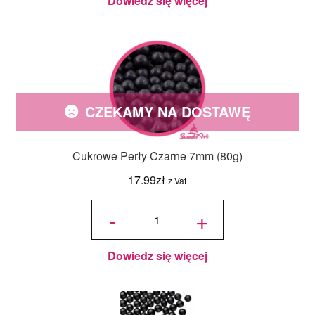
Dowiedz się więcej
CZEKAMY NA DOSTAWĘ
Cukrowe Perły Czarne 7mm (80g)
17.99
zł
z Vat
ilość
Cukrowe
-
+
Perły
Czarne
7mm
(80g)
Dowiedz się więcej