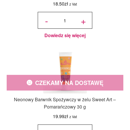
18.50
zł
z Vat
ilość
Cukrowe
-
+
Perły
Białe
7mm
(80g)
Dowiedz się więcej
CZEKAMY NA DOSTAWĘ
Neonowy Barwnik Spożywczy w żelu Sweet Art –
Pomarańczowy 30 g
19.99
zł
z Vat
ilość Neonowy
Barwnik