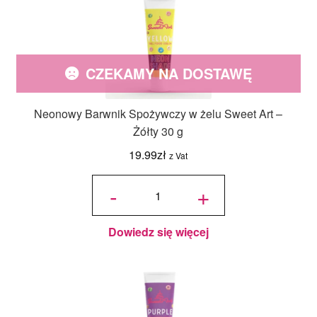
CZEKAMY NA DOSTAWĘ
Neonowy Barwnik Spożywczy w żelu Sweet Art –
Żółty 30 g
19.99
zł
z Vat
ilość
Neonowy
-
+
Barwnik
Spożywczy
w żelu
Sweet Art -
Żółty 30 g
Dowiedz się więcej