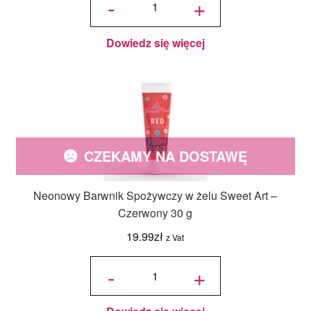
-
+
Spożywczy w
żelu Sweet Art
-
Pomarańczowy
30 g
Dowiedz się więcej
CZEKAMY NA DOSTAWĘ
Neonowy Barwnik Spożywczy w żelu Sweet Art –
Czerwony 30 g
19.99
zł
z Vat
ilość
Neonowy
-
+
Barwnik
Spożywczy
w żelu
Sweet Art -
Czerwony
30 g