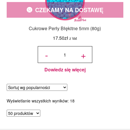
CZEKAMY NA DOSTAWĘ
Cukrowe Perły Błękitne 5mm (80g)
17.50
zł
z Vat
ilość
Cukrowe
-
+
Perły
Błękitne
5mm
(80g)
Dowiedz się więcej
Posortowane
Wyświetlanie wszystkich wyników: 18
według
popularności