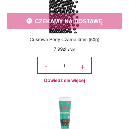
CZEKAMY NA DOSTAWĘ
Cukrowe Perły Czarne 4mm (50g)
7.99
zł
z Vat
ilość
Cukrowe
-
+
Perły
Czarne
4mm
(50g)
Dowiedz się więcej