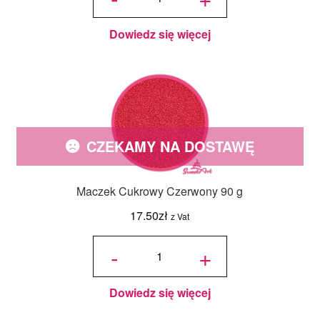
90 g
Dowiedz się więcej
CZEKAMY NA DOSTAWĘ
Maczek Cukrowy Czerwony 90 g
17.50
zł
z Vat
ilość
Maczek
-
+
Cukrowy
Czerwony
90 g
Dowiedz się więcej