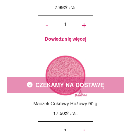
7.99
zł
z Vat
ilość
Cukrowe
-
+
Perły
Błękitne
4mm
(50g)
Dowiedz się więcej
CZEKAMY NA DOSTAWĘ
Maczek Cukrowy Różowy 90 g
17.50
zł
z Vat
ilość
Maczek
-
+
Cukrowy
Różowy