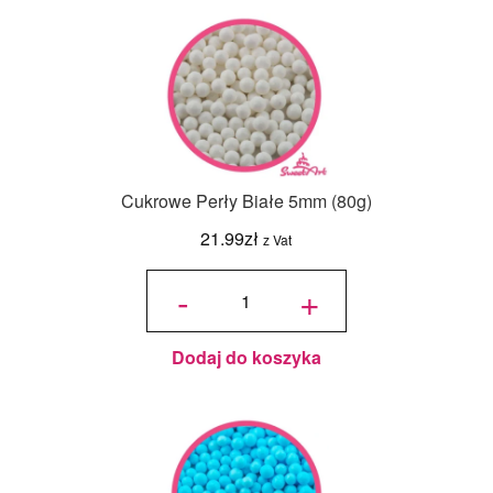
Cukrowe Perły Białe 5mm (80g)
21.99
zł
z Vat
ilość
Cukrowe
-
+
Perły
Białe
5mm
(80g)
Dodaj do koszyka