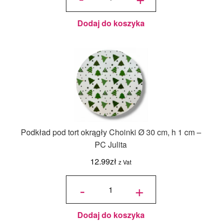
cm Biały - 1
szt.
Dodaj do koszyka
Podkład pod tort okrągły Choinki Ø 30 cm, h 1 cm –
PC Julita
12.99
zł
z Vat
ilość
Podkład
-
+
pod tort
okrągły
Choinki
Ø 30
cm, h 1
cm - PC
Julita
Dodaj do koszyka