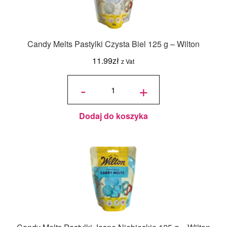
Candy Melts Pastylki Czysta Biel 125 g – Wilton
11.99
zł
z Vat
ilość
Candy
-
+
Melts
Pastylki
Czysta
Biel
125 g -
Wilton
Dodaj do koszyka