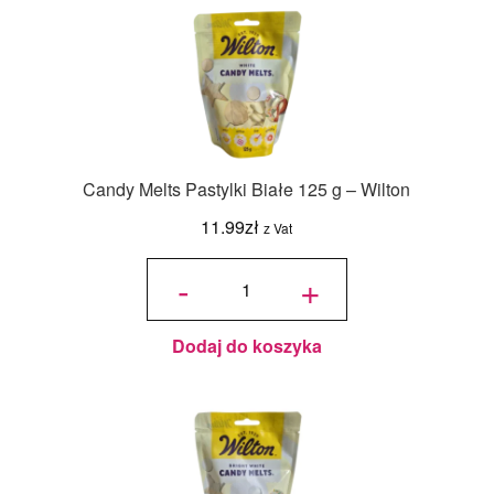
Candy Melts Pastylki Białe 125 g – Wilton
11.99
zł
z Vat
ilość
Candy
-
+
Melts
Pastylki
Białe
125 g -
Wilton
Dodaj do koszyka