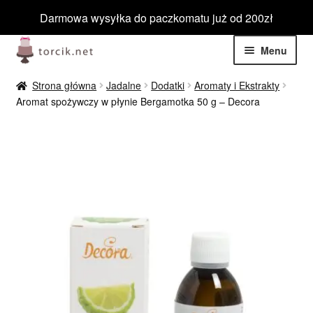
Darmowa wysyłka do paczkomatu już od 200zł
Przejdź
Przejdź
Menu
do
do
nawigacji
treści
Rozwiń
Jadalne
Strona główna
Jadalne
Dodatki
Aromaty i Ekstrakty
menu
Aromat spożywczy w płynie Bergamotka 50 g – Decora
potom
Rozwiń
Niejadalne
menu
potom
Rozwiń
Barwniki spożywcze
menu
potom
Rozwiń
Tematyczne
menu
potom
Blog
Wyprzedaż
Nowości