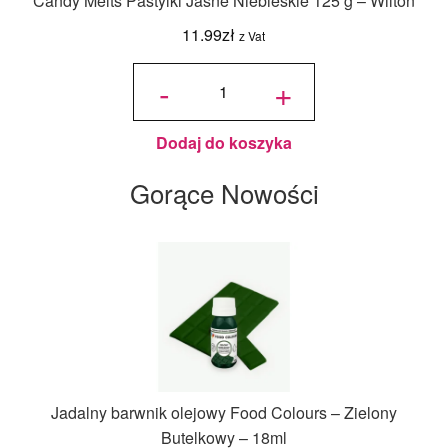
Candy Melts Pastylki Jasne Niebieskie 125 g – Wilton
11.99
zł
z Vat
ilość
Candy
-
+
Melts
Pastylki
Jasne
Niebieskie
125 g -
Wilton
Dodaj do koszyka
Gorące Nowości
Jadalny barwnik olejowy Food Colours – Zielony
Butelkowy – 18ml