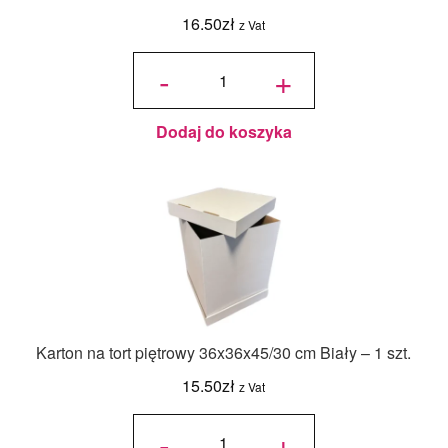
16.50
zł
z Vat
ilość
Jadalny
-
+
barwnik
olejowy
Food
Colours -
Zielony
Butelkowy
- 18ml
Dodaj do koszyka
Karton na tort piętrowy 36x36x45/30 cm Biały – 1 szt.
15.50
zł
z Vat
ilość Karton
na tort
-
+
piętrowy
36x36x45/30