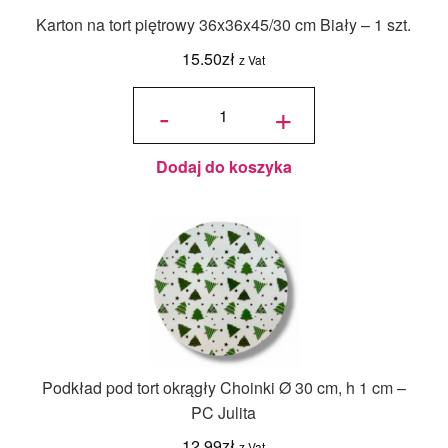
Karton na tort piętrowy 36x36x45/30 cm Biały – 1 szt.
15.50
zł
z Vat
ilość Karton
na tort
-
+
piętrowy
36x36x45/30
cm Biały - 1
szt.
Dodaj do koszyka
Podkład pod tort okrągły Choinki Ø 30 cm, h 1 cm –
PC Julita
12.99
zł
z Vat