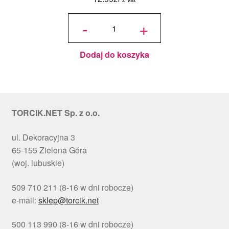
ilość
Podkład
-
+
pod tort
okrągły
Choinki
Ø 30
cm, h 1
cm - PC
Julita
Dodaj do koszyka
TORCIK.NET Sp. z o.o.
ul. Dekoracyjna 3
65-155 Zielona Góra
(woj. lubuskie)
509 710 211 (8-16 w dni robocze)
e-mail:
sklep@torcik.net
500 113 990 (8-16 w dni robocze)