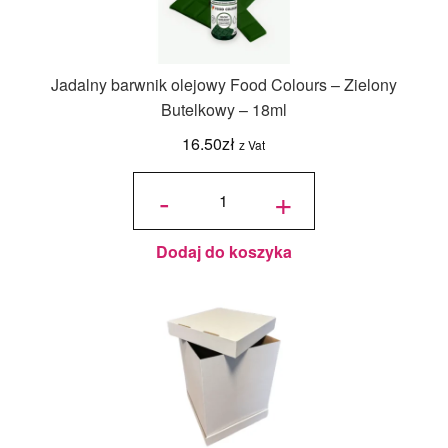
Jadalny barwnik olejowy Food Colours – Zielony
Butelkowy – 18ml
16.50
zł
z Vat
ilość
Jadalny
-
+
barwnik
olejowy
Food
Colours -
Zielony
Butelkowy
- 18ml
Dodaj do koszyka