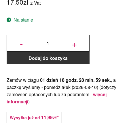
17.50
zł
z Vat
Na stanie
ilość
Barwnik
-
+
do
aerografu
135 ml -
New
Baby
Pink
Dodaj do koszyka
Zamów w ciągu
01 dzień 18 godz. 28 min. 59 sek.
, a
paczkę wyślemy -
poniedziałek (2026-08-10)
(dotyczy
zamówień opłaconych lub za pobraniem -
więcej
informacji
)
11,99zł*
Wysyłka już od