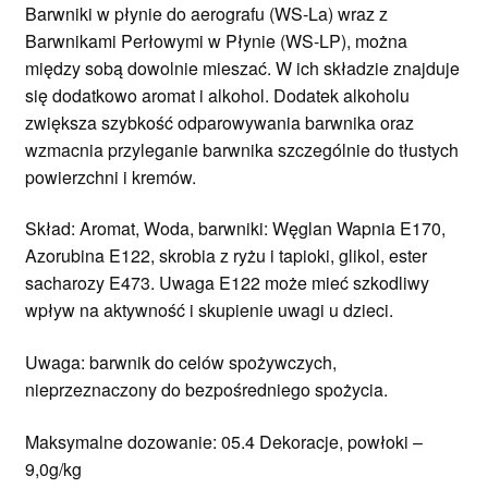
Barwniki w płynie do aerografu (WS-La) wraz z
Barwnikami Perłowymi w Płynie (WS-LP), można
między sobą dowolnie mieszać.
W ich składzie znajduje
się dodatkowo
aromat i alkohol. Dodatek alkoholu
zwiększa szybkość odparowywania barwnika oraz
wzmacnia przyleganie barwnika szczególnie do tłustych
powierzchni i kremów.
Skład: Aromat, Woda, barwniki: Węglan Wapnia E170,
Azorubina E122, skrobia z ryżu i tapioki, glikol, ester
sacharozy E473. Uwaga E122 może mieć szkodliwy
wpływ na aktywność i skupienie uwagi u dzieci.
Uwaga: barwnik do celów spożywczych,
nieprzeznaczony do bezpośredniego spożycia.
Maksymalne dozowanie: 05.4 Dekoracje, powłoki –
9,0g/kg