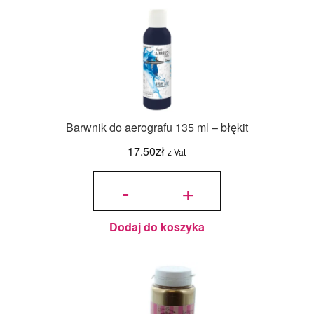
Barwnik do aerografu 135 ml – błękit
17.50
zł
z Vat
ilość
Barwnik
-
+
do
aerografu
135 ml -
błękit
Dodaj do koszyka