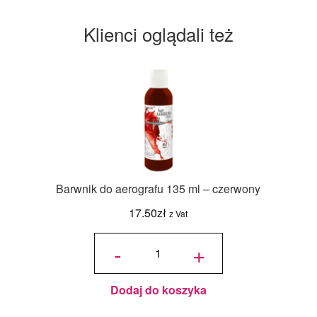
Klienci oglądali też
Barwnik do aerografu 135 ml – czerwony
17.50
zł
z Vat
ilość
Barwnik
-
+
do
aerografu
135 ml -
czerwony
Dodaj do koszyka