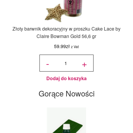
Złoty barwnik dekoracyjny w proszku Cake Lace by
Claire Bowman Gold 56,6 gr
59.99
zł
z Vat
ilość Złoty
barwnik
-
+
dekoracyjny
w proszku
Cake Lace
by Claire
Bowman
Gold 56,6
gr
Dodaj do koszyka
Gorące Nowości