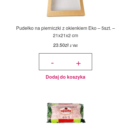
Pudełko na pierniczki z okienkiem Eko – 5szt. –
21x21x2 cm
23.50
zł
z Vat
ilość
Pudełko
-
+
na
pierniczki
z
okienkiem
Eko -
5szt. -
21x21x2
cm
Dodaj do koszyka