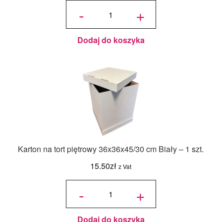
ilość
Jadalny
-
+
barwnik
olejowy
Food
Colours -
Zielony
Butelkowy
- 18ml
Dodaj do koszyka
Karton na tort piętrowy 36x36x45/30 cm Biały – 1 szt.
15.50
zł
z Vat
ilość Karton
na tort
-
+
piętrowy
36x36x45/30
cm Biały - 1
szt.
Dodaj do koszyka