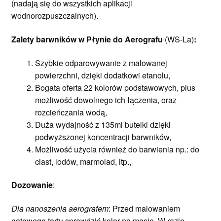
(nadają się do wszystkich aplikacji
wodnorozpuszczalnych).
Zalety barwników w Płynie do Aerografu
(WS-La)
:
Szybkie odparowywanie z malowanej
powierzchni, dzięki dodatkowi etanolu,
Bogata oferta 22 kolorów podstawowych, plus
możliwość dowolnego ich łączenia, oraz
rozcieńczania wodą,
Duża wydajność z 135ml butelki dzięki
podwyższonej koncentracji barwników,
Możliwość użycia również do barwienia np.: do
ciast, lodów, marmolad, itp.,
Dozowanie
:
Dla nanoszenia aerografem
: Przed malowaniem
gotowego tortu sprawdzić kolor na masie. W razie