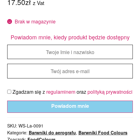
17.50
zł
z Vat
Brak w magazynie
Powiadom mnie, kiedy produkt będzie dostępny
Zgadzam się z
regulaminem
oraz
polityką prywatności
Powiadom mnie
SKU:
WS-La-0091
Kategorie:
Barwniki do aerografu
,
Barwniki Food Colours
Znacznik:
FoodColours