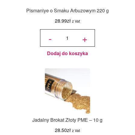
Pismaniye o Smaku Arbuzowym 220 g
28.99
zł
z Vat
ilość
Pismaniye
-
+
o Smaku
Arbuzowym
220 g
Dodaj do koszyka
Jadalny Brokat Złoty PME – 10 g
28.50
zł
z Vat