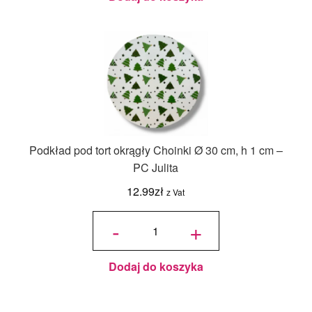
Podkład pod tort okrągły Choinki Ø 30 cm, h 1 cm –
PC Julita
12.99
zł
z Vat
ilość
Podkład
-
+
pod tort
okrągły
Choinki
Ø 30
cm, h 1
cm - PC
Julita
Dodaj do koszyka