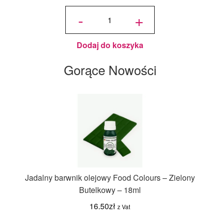
ilość
Jadalny
-
+
Brokat
Złoty
PME -
10 g
Dodaj do koszyka
Gorące Nowości
Jadalny barwnik olejowy Food Colours – Zielony
Butelkowy – 18ml
16.50
zł
z Vat