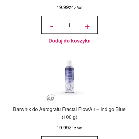
19.99
zł
z Vat
ilość
Barwnik
-
+
do
Aerografu
Fractal
FlowAir -
Royal
Blue (100
g)
Dodaj do koszyka
Barwnik do Aerografu Fractal FlowAir – Indigo Blue
(100 g)
19.99
zł
z Vat
ilość