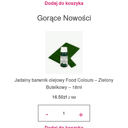
Dodaj do koszyka
Gorące Nowości
Jadalny barwnik olejowy Food Colours – Zielony
Butelkowy – 18ml
16.50
zł
z Vat
ilość
Jadalny
-
+
barwnik
olejowy
Food
Colours -
Zielony
Butelkowy
- 18ml
Dodaj do koszyka