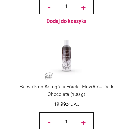
Barwnik
-
+
do
Aerografu
Fractal
FlowAir -
Indigo
Blue (100
g)
Dodaj do koszyka
Barwnik do Aerografu Fractal FlowAir – Dark
Chocolate (100 g)
19.99
zł
z Vat
ilość
Barwnik
-
+
do
Aerografu
Fractal
FlowAir -
Dark
Chocolate
(100 g)