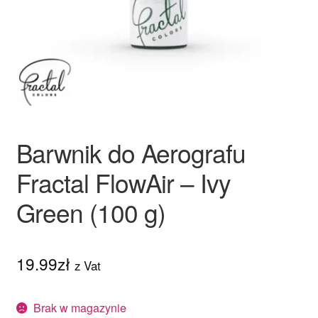
Ozdoby na tort weselny
Barwnik do Aerografu
Fractal FlowAir – Ivy
Green (100 g)
19.99
zł
z Vat
Brak w magazynie