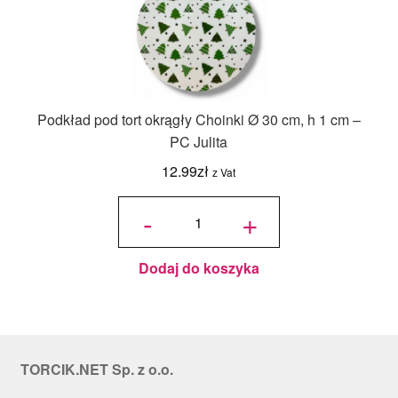
Podkład pod tort okrągły Choinki Ø 30 cm, h 1 cm –
PC Julita
12.99
zł
z Vat
ilość
Podkład
-
+
pod tort
okrągły
Choinki
Ø 30
cm, h 1
cm - PC
Julita
Dodaj do koszyka
TORCIK.NET Sp. z o.o.