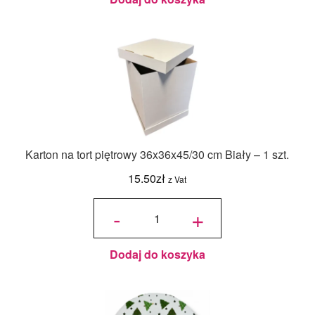
Karton na tort piętrowy 36x36x45/30 cm Biały – 1 szt.
15.50
zł
z Vat
ilość Karton
na tort
-
+
piętrowy
36x36x45/30
cm Biały - 1
szt.
Dodaj do koszyka