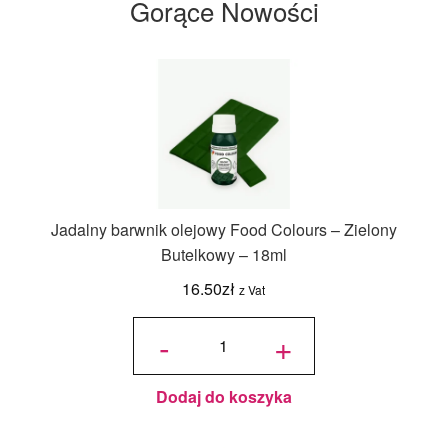
Gorące Nowości
Jadalny barwnik olejowy Food Colours – Zielony
Butelkowy – 18ml
16.50
zł
z Vat
ilość
Jadalny
-
+
barwnik
olejowy
Food
Colours -
Zielony
Butelkowy
- 18ml
Dodaj do koszyka