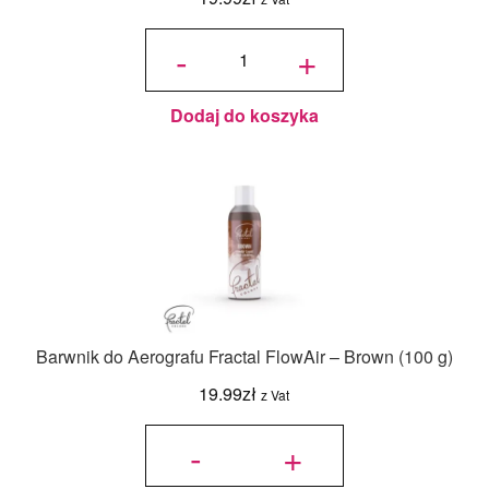
ilość
Barwnik
-
+
do
Aerografu
Fractal
FlowAir -
Pink (100
g)
Dodaj do koszyka
Barwnik do Aerografu Fractal FlowAir – Brown (100 g)
19.99
zł
z Vat
ilość
Barwnik
-
+
do
Aerografu
Fractal
FlowAir -
Brown