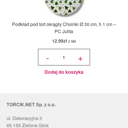
Podkład pod tort okrągły Choinki Ø 30 cm, h 1 cm –
PC Julita
12.99
zł
z Vat
ilość
Podkład
-
+
pod tort
okrągły
Choinki
Ø 30
cm, h 1
cm - PC
Julita
Dodaj do koszyka
TORCIK.NET Sp. z o.o.
ul. Dekoracyjna 3
65-155 Zielona Góra