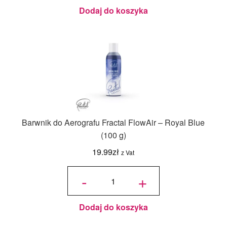
(100 g)
Dodaj do koszyka
Barwnik do Aerografu Fractal FlowAir – Royal Blue
(100 g)
19.99
zł
z Vat
ilość
Barwnik
-
+
do
Aerografu
Fractal
FlowAir -
Royal
Blue (100
g)
Dodaj do koszyka