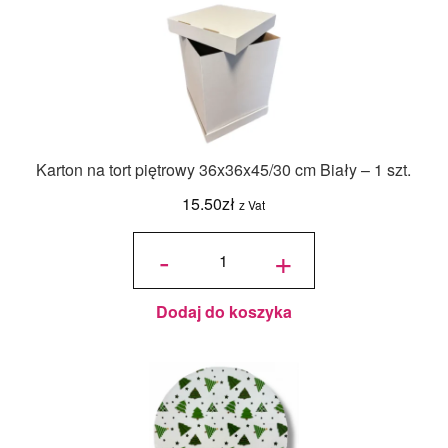
Karton na tort piętrowy 36x36x45/30 cm Biały – 1 szt.
15.50
zł
z Vat
ilość Karton
na tort
-
+
piętrowy
36x36x45/30
cm Biały - 1
szt.
Dodaj do koszyka