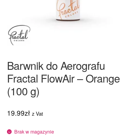
Ozdoby na tort weselny
Barwnik do Aerografu
Fractal FlowAir – Orange
(100 g)
19.99
zł
z Vat
Brak w magazynie