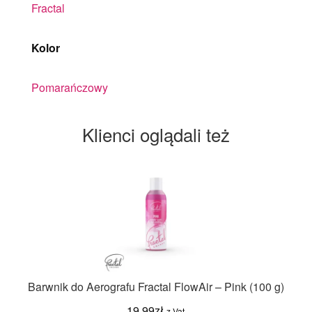
Fractal
Kolor
Pomarańczowy
Klienci oglądali też
Barwnik do Aerografu Fractal FlowAir – Pink (100 g)
19.99
zł
z Vat