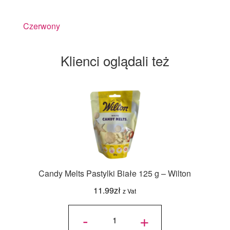
Czerwony
Klienci oglądali też
Candy Melts Pastylki Białe 125 g – Wilton
11.99
zł
z Vat
ilość
Candy
-
+
Melts
Pastylki
Białe
125 g -