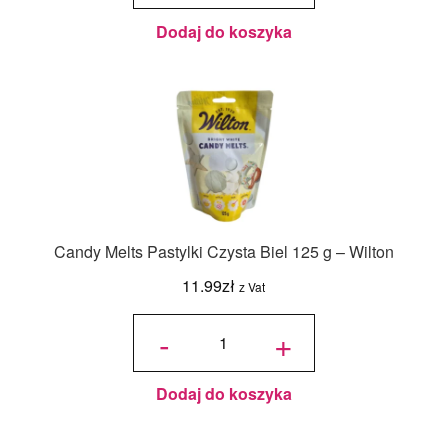
Wilton
Dodaj do koszyka
Candy Melts Pastylki Czysta Biel 125 g – Wilton
11.99
zł
z Vat
ilość
Candy
-
+
Melts
Pastylki
Czysta
Biel
125 g -
Wilton
Dodaj do koszyka