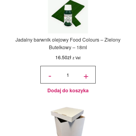
Jadalny barwnik olejowy Food Colours – Zielony
Butelkowy – 18ml
16.50
zł
z Vat
ilość
Jadalny
-
+
barwnik
olejowy
Food
Colours -
Zielony
Butelkowy
- 18ml
Dodaj do koszyka