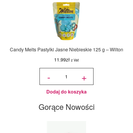
Candy Melts Pastylki Jasne Niebieskie 125 g – Wilton
11.99
zł
z Vat
ilość
Candy
-
+
Melts
Pastylki
Jasne
Niebieskie
125 g -
Wilton
Dodaj do koszyka
Gorące Nowości