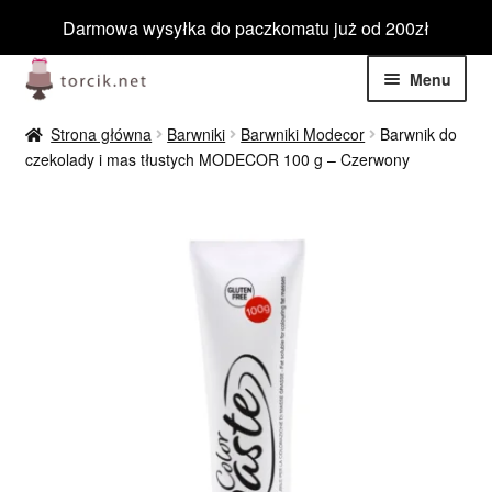
Darmowa wysyłka do paczkomatu już od 200zł
Przejdź
Przejdź
Menu
do
do
nawigacji
treści
Rozwiń
Jadalne
Strona główna
Barwniki
Barwniki Modecor
Barwnik do
menu
czekolady i mas tłustych MODECOR 100 g – Czerwony
potom
Rozwiń
Niejadalne
menu
potom
Rozwiń
Barwniki spożywcze
menu
potom
Rozwiń
Tematyczne
menu
potom
Blog
Wyprzedaż
Nowości