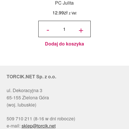
PC Julita
12.99
zł
z Vat
ilość
Podkład
-
+
pod tort
okrągły
Choinki
Ø 30
cm, h 1
cm - PC
Julita
Dodaj do koszyka
TORCIK.NET Sp. z o.o.
ul. Dekoracyjna 3
65-155 Zielona Góra
(woj. lubuskie)
509 710 211 (8-16 w dni robocze)
e-mail:
sklep@torcik.net