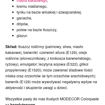
masła kakaowego
,
kremu maślanego,
tynku na bezie włoskiej i szwajcarskiej,
ganache,
dripów,
polew na bazie tłuszczy,
glazur.
Skład:
tłuszcz roślinny (palmowy, shea, masło
kakaowe), barwniki: czerwień allura (E129), oleje
roślinne (słonecznikowy, z krokosza barwieńskiego,
ryżowy), emulgator: lecytyna sojowa (E322), glikol
propylenowy (E1520); może zawierać śladowe ilości
mleka oraz orzechów (w tym orzechów arachidowych);
barwnik (E129) może wywoływać negatywny wpływ na
aktywność i skupienie uwagi u dzieci.
Wszystkie pasty do mas tłustych MODECOR Colorpaste
są
bezglutenowe
.