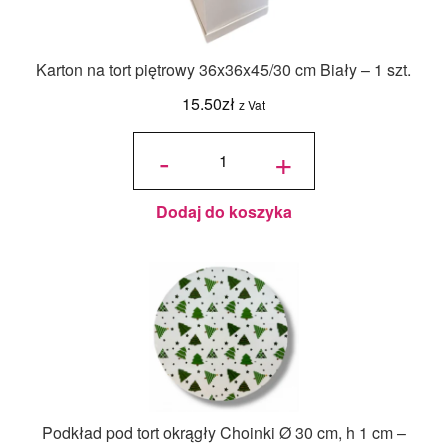
Karton na tort piętrowy 36x36x45/30 cm Biały – 1 szt.
15.50
zł
z Vat
ilość Karton
na tort
-
+
piętrowy
36x36x45/30
cm Biały - 1
szt.
Dodaj do koszyka
Podkład pod tort okrągły Choinki Ø 30 cm, h 1 cm –