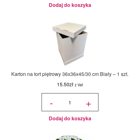
- 18ml
Dodaj do koszyka
Karton na tort piętrowy 36x36x45/30 cm Biały – 1 szt.
15.50
zł
z Vat
ilość Karton
na tort
-
+
piętrowy
36x36x45/30
cm Biały - 1
szt.
Dodaj do koszyka