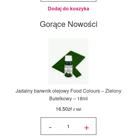
kakaowego
- Zielony
Ciemny
Dodaj do koszyka
100g
Gorące Nowości
Jadalny barwnik olejowy Food Colours – Zielony
Butelkowy – 18ml
16.50
zł
z Vat
ilość
Jadalny
-
+
barwnik
olejowy
Food
Colours -
Zielony
Butelkowy