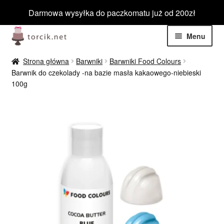
Darmowa wysyłka do paczkomatu już od 200zł
Przejdź
Przejdź
Menu
do
do
nawigacji
treści
Rozwiń
Jadalne
Strona główna
Barwniki
Barwniki Food Colours
menu
Barwnik do czekolady -na bazie masła kakaowego-niebieski
potom
Rozwiń
100g
Niejadalne
menu
potom
Rozwiń
Barwniki spożywcze
menu
potom
Rozwiń
Tematyczne
menu
potom
Blog
Wyprzedaż
Nowości