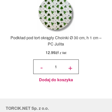
Podkład pod tort okrągły Choinki Ø 30 cm, h 1 cm –
PC Julita
12.99
zł
z Vat
ilość
Podkład
-
+
pod tort
okrągły
Choinki
Ø 30
cm, h 1
cm - PC
Julita
Dodaj do koszyka
TORCIK.NET Sp. z o.o.