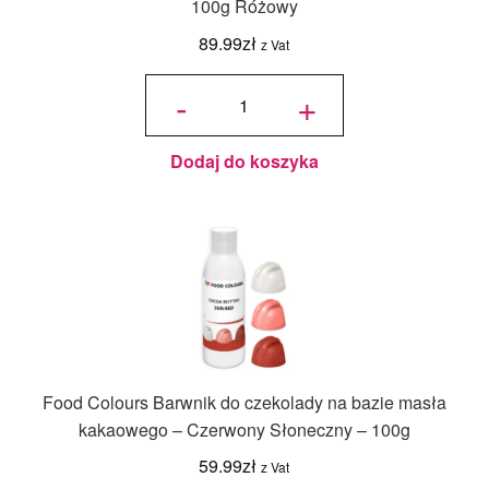
100g Różowy
89.99
zł
z Vat
ilość
Barwnik na
-
+
bazie
masła
kakaowego
do
czekolady
100g
Różowy
Dodaj do koszyka
Food Colours Barwnik do czekolady na bazie masła
kakaowego – Czerwony Słoneczny – 100g
59.99
zł
z Vat