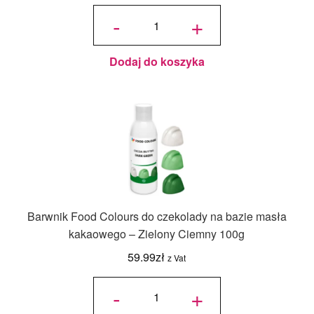
ilość Food
Colours
-
+
Barwnik do
czekolady
na bazie
masła
kakaowego
- Czerwony
Słoneczny
- 100g
Dodaj do koszyka
Barwnik Food Colours do czekolady na bazie masła
kakaowego – Zielony Ciemny 100g
59.99
zł
z Vat
ilość
Barwnik
-
+
Food
Colours do
czekolady
na bazie
masła