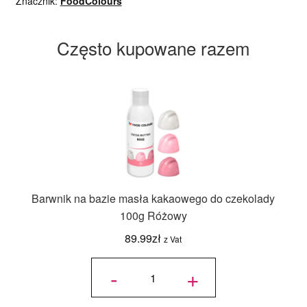
Znacznik:
FoodColours
Często kupowane razem
Barwnik na bazie masła kakaowego do czekolady
100g Różowy
89.99
zł
z Vat
ilość
Barwnik na
-
+
bazie
masła
kakaowego
do
czekolady
100g
Różowy