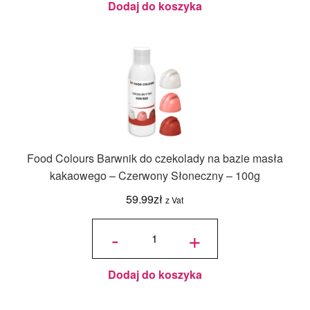
Dodaj do koszyka
Food Colours Barwnik do czekolady na bazie masła
kakaowego – Czerwony Słoneczny – 100g
59.99
zł
z Vat
ilość Food
Colours
-
+
Barwnik do
czekolady
na bazie
masła
kakaowego
- Czerwony
Słoneczny
- 100g
Dodaj do koszyka