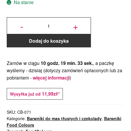
Na stanie
ilość
Barwnik do
-
+
czekolady -
na bazie
masła
kakaowego-
niebieski
100g
Dodaj do koszyka
Zamów w ciągu
10 godz. 19 min. 32 sek.
, a paczkę
wyślemy -
dzisiaj
(dotyczy zamówień opłaconych lub za
pobraniem -
więcej informacji
)
11,99zł*
Wysyłka już od
SKU:
CB-071
Kategorie:
Barwniki do mas tłustych i czekolady
,
Barwniki
Food Colours