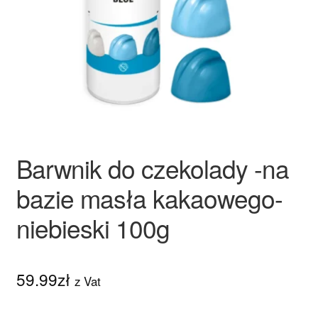
Ozdoby na tort weselny
Barwnik do czekolady -na
bazie masła kakaowego-
niebieski 100g
59.99
zł
z Vat