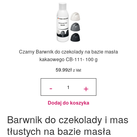
Czarny Barwnik do czekolady na bazie masła
kakaowego CB-111- 100 g
59.99
zł
z Vat
ilość
Czarny
-
+
Barwnik do
czekolady
na bazie
masła
kakaowego
CB-111-
100 g
Dodaj do koszyka
Barwnik do czekolady i mas
tłustych na bazie masła