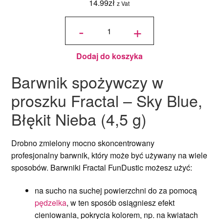
14.99
zł
z Vat
ilość
Barwnik
-
+
spożywczy
w proszku
Fractal -
Seagull
Grey,
Mewi
Szary (3,5
g)
Dodaj do koszyka
Barwnik
spożywczy
w
proszku Fractal – Sky Blue,
Błękit Nieba (4,5 g)
Drobno zmielony mocno skoncentrowany
profesjonalny
barwnik
, który może być używany na wiele
sposobów. Barwniki Fractal FunDustic możesz użyć:
na sucho na suchej powierzchni
do za pomocą
pędzelka
, w ten sposób osiągniesz efekt
cieniowania, pokrycia kolorem, np. na kwiatach