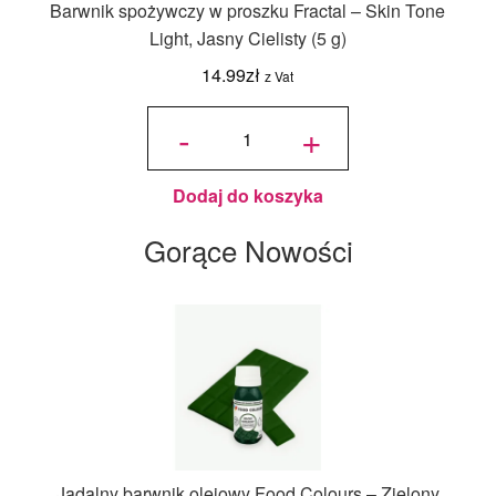
Barwnik spożywczy w proszku Fractal – Skin Tone
Light, Jasny Cielisty (5 g)
14.99
zł
z Vat
ilość
Barwnik
-
+
spożywczy
w proszku
Fractal -
Skin Tone
Light,
Jasny
Cielisty (5
g)
Dodaj do koszyka
Gorące Nowości
Jadalny barwnik olejowy Food Colours – Zielony