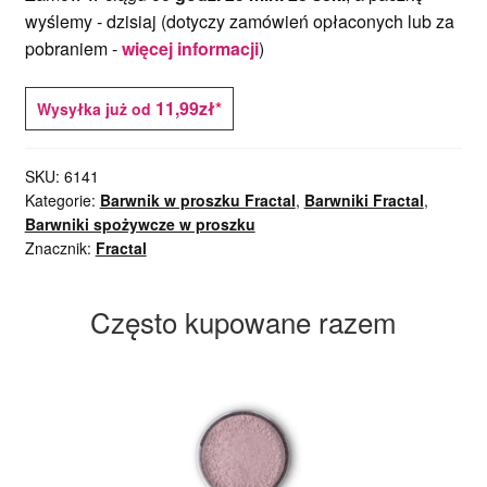
menu
wyślemy -
dzisiaj
(dotyczy zamówień opłaconych lub za
potom
Rozwiń
pobraniem -
więcej informacji
)
Pozostałe
menu
potom
Rozwiń
11,99zł*
Wysyłka już od
Formy
menu
potom
Rozwiń
Maty
SKU:
6141
menu
Kategorie:
Barwnik w proszku Fractal
,
Barwniki Fractal
,
potom
Rozwiń
Barwniki spożywcze w proszku
Wykrawaczki i foremki
menu
Znacznik:
Fractal
potom
Rozwiń
Barwniki spożywcze
menu
Często kupowane razem
potom
Rozwiń
Tematyczne
menu
potom
Blog
Wyprzedaż