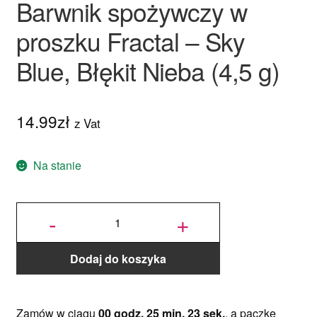
Barwnik spożywczy w
Tylki rosyjskie
proszku Fractal – Sky
Wsporniki do tortów
Blue, Błękit Nieba (4,5 g)
Patery
14.99
zł
z Vat
Pędzelki
Szablony kulinarne
Na stanie
Wałki
ilość
Barwnik
-
+
spożywczy
w proszku
Fractal -
Sky Blue,
Błękit
Urządzenia cukiernicze
Nieba (4,5
g)
Dodaj do koszyka
Podstawowe narzędzia cukiernicze
Rozwiń
Zamów w ciągu
00 godz. 25 min. 22 sek.
, a paczkę
Akcesoria do masy cukrowej