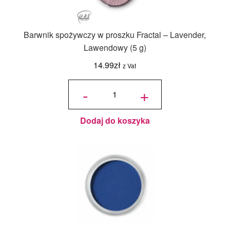
Nowości
Barwnik spożywczy w proszku Fractal – Lavender,
Ozdoby na tort weselny
Lawendowy (5 g)
14.99
zł
z Vat
ilość
Barwnik
-
+
spożywczy
w proszku
Fractal -
Lavender,
Lawendowy
(5 g)
Dodaj do koszyka