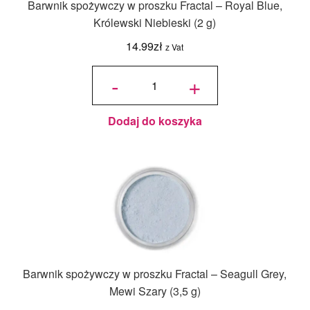
Barwnik spożywczy w proszku Fractal – Royal Blue,
Królewski Niebieski (2 g)
14.99
zł
z Vat
ilość
Barwnik
-
+
spożywczy
w proszku
Fractal -
Royal
Blue,
Królewski
Niebieski
(2 g)
Dodaj do koszyka
Barwnik spożywczy w proszku Fractal – Seagull Grey,
Mewi Szary (3,5 g)