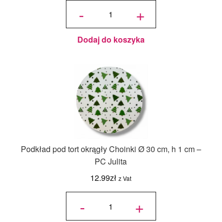
ilość Karton
na tort
-
+
piętrowy
36x36x45/30
cm Biały - 1
szt.
Dodaj do koszyka
Podkład pod tort okrągły Choinki Ø 30 cm, h 1 cm –
PC Julita
12.99
zł
z Vat
ilość
Podkład
-
+
pod tort
okrągły
Choinki
Ø 30
cm, h 1
cm - PC