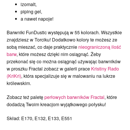
izomalt,
piping gel,
a nawet napoje!
Barwniki FunDustic występują w 55 kolorach. Wszystkie
znajdziesz w Torciku! Dodatkowo kolory te możesz ze
sobą mieszać, co daje praktycznie
nieograniczoną ilość
barw
, które możesz dzięki nim osiągnąć. Żeby
przekonać się co można osiągnąć używając barwników
w proszku Fractal zobacz w galerii prace
Kristiny Rado
(KriKri)
, która specjalizuje się w malowaniu na lukrze
królewskim.
Zobacz też paletę
perłowych barwników Fractal
, które
dodadzą Twoim kreacjom wyjątkowego połysku!
Skład: E170, E132, E133, E551