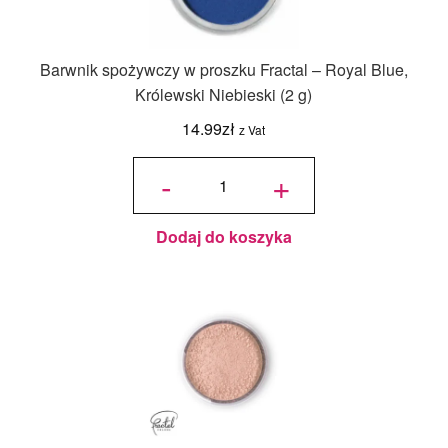
Barwnik spożywczy w proszku Fractal – Royal Blue,
Królewski Niebieski (2 g)
14.99
zł
z Vat
ilość
Barwnik
-
+
spożywczy
w proszku
Fractal -
Royal
Blue,
Królewski
Niebieski
(2 g)
Dodaj do koszyka