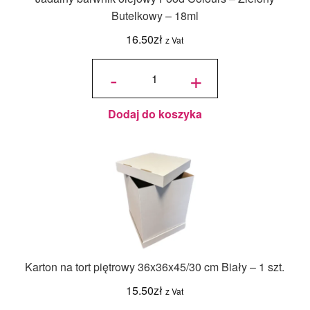
Butelkowy – 18ml
16.50
zł
z Vat
ilość
Jadalny
-
+
barwnik
olejowy
Food
Colours -
Zielony
Butelkowy
- 18ml
Dodaj do koszyka
Karton na tort piętrowy 36x36x45/30 cm Biały – 1 szt.
15.50
zł
z Vat