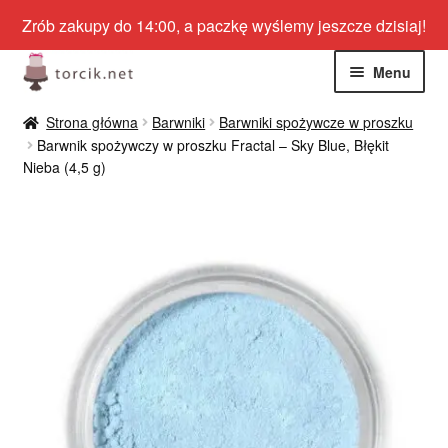
Zrób zakupy do 14:00, a paczkę wyślemy jeszcze dzisiaj!
Przejdź
Przejdź
Menu
do
do
nawigacji
treści
Rozwiń
Jadalne
Strona główna
Barwniki
Barwniki spożywcze w proszku
menu
Barwnik spożywczy w proszku Fractal – Sky Blue, Błękit
potom
Rozwiń
Nieba (4,5 g)
Niejadalne
menu
potom
Rozwiń
Dekoracje niejadalne
menu
potom
Rozwiń
Opakowania cukiernicze
menu
potom
Rozwiń
Podkłady do tortów
menu
potom
Podkłady pod monoporcje
Kubki do deserów