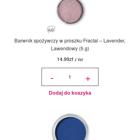
Barwnik spożywczy w proszku Fractal – Lavender,
Lawendowy (5 g)
14.99
zł
z Vat
ilość
Barwnik
-
+
spożywczy
w proszku
Fractal -
Lavender,
Lawendowy
(5 g)
Dodaj do koszyka