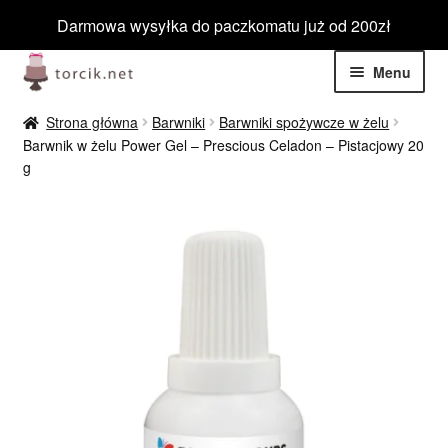
Darmowa wysyłka do paczkomatu już od 200zł
Przejdź
Przejdź
Menu
do
do
nawigacji
treści
Rozwiń
Jadalne
Strona główna
Barwniki
Barwniki spożywcze w żelu
menu
Barwnik w żelu Power Gel – Prescious Celadon – Pistacjowy 20
potom
Rozwiń
g
Niejadalne
menu
potom
Rozwiń
Barwniki spożywcze
menu
potom
Rozwiń
Tematyczne
menu
potom
Blog
Wyprzedaż
Nowości