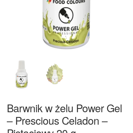
Ozdoby na tort weselny
Barwnik w żelu Power Gel
– Prescious Celadon –
Pistacjowy 20 g