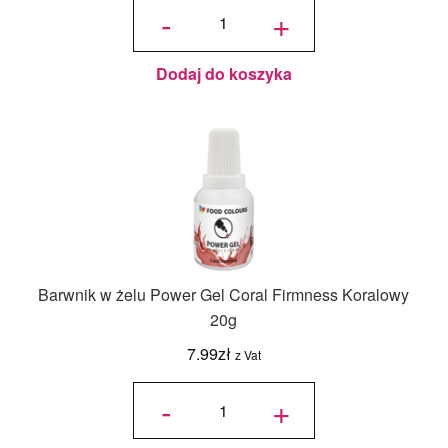
Barwnik w
-
+
żelu Power
Gel -
Dusky
Wilderness
- Oliwkowy
20 g
Dodaj do koszyka
Barwnik w żelu Power Gel Coral Firmness Koralowy
20g
7.99
zł
z Vat
ilość
Barwnik
-
+
w żelu
Power
Gel
Coral
Firmness
Koralowy