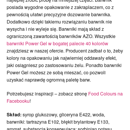
posiada wygodne opakowanie z zakraplaczem, co z
pewnością ułatwi precyzyjne dozowanie barwnika.
Dodatkowo dzięki takiemu rozwiązaniu barwnik nie
wysycha i nie wyleje się. Barwniki mają skład z
ograniczoną zawartością barwników AZO. Wszystkie
barwniki Power Gel w bogatej palecie 40 kolorów
znajdziesz w naszej ofercie. Producent zadbał o to, żeby
kolory na opakowaniu jak najwierniej oddawały efekt,
jaki osiągniesz po zastosowaniu żelu. Ponadto barwniki
Power Gel możesz ze sobą mieszać, co pozwoli
uzyskać naprawdę ogromną paletę barw.
Potrzebujesz inspiracji – zobacz stronę
Food Colours na
Facebooku
!
Skład:
syrop glukozowy, gliceryna E422, woda,
barwniki: tartrazyna E102, błękit brylantowy E133,
aromat, substancja konserwująca: sorbinian potasu