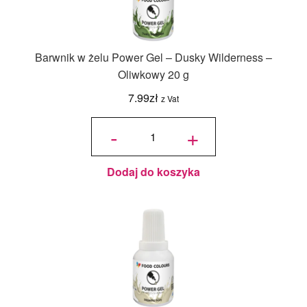
Barwnik w żelu Power Gel – Dusky Wilderness –
Oliwkowy 20 g
7.99
zł
z Vat
ilość
Barwnik w
-
+
żelu Power
Gel -
Dusky
Wilderness
- Oliwkowy
20 g
Dodaj do koszyka