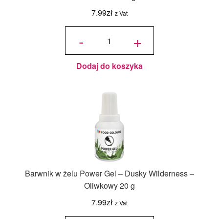
7.99
zł
z Vat
ilość
Barwnik
-
+
w żelu
Power
Gel -
Green
Apple -
Zielone
Jabłuszko
20 g
Dodaj do koszyka
Barwnik w żelu Power Gel – Dusky Wilderness –
Oliwkowy 20 g
7.99
zł
z Vat
ilość