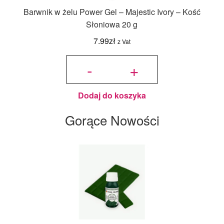
Barwnik w żelu Power Gel – Majestic Ivory – Kość
Słoniowa 20 g
7.99
zł
z Vat
ilość
Barwnik
-
+
w żelu
Power
Gel -
Majestic
Ivory -
Kość
Słoniowa
20 g
Dodaj do koszyka
Gorące Nowości