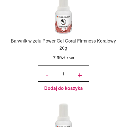
Barwnik w żelu Power Gel Coral Firmness Koralowy
20g
7.99
zł
z Vat
ilość
Barwnik
-
+
w żelu
Power
Gel
Coral
Firmness
Koralowy
20g
Dodaj do koszyka