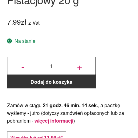
7.99
zł
z Vat
Na stanie
ilość
Barwnik w
-
+
żelu
Power Gel
-
Prescious
Celadon -
Pistacjowy
20 g
Dodaj do koszyka
Zamów w ciągu
21 godz. 46 min. 14 sek.
, a paczkę
wyślemy -
jutro
(dotyczy zamówień opłaconych lub za
pobraniem -
więcej informacji
)
11,99zł*
Wysyłka już od