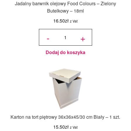
Jadalny barwnik olejowy Food Colours – Zielony
Butelkowy – 18ml
16.50
zł
z Vat
ilość
Jadalny
-
+
barwnik
olejowy
Food
Colours -
Zielony
Butelkowy
- 18ml
Dodaj do koszyka
Karton na tort piętrowy 36x36x45/30 cm Biały – 1 szt.
15.50
zł
z Vat