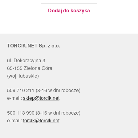
cm, h 1
cm - PC
Julita
Dodaj do koszyka
TORCIK.NET Sp. z o.o.
ul. Dekoracyjna 3
65-155 Zielona Góra
(woj. lubuskie)
509 710 211 (8-16 w dni robocze)
e-mail:
sklep@torcik.net
500 113 990 (8-16 w dni robocze)
e-mail:
torcik@torcik.net