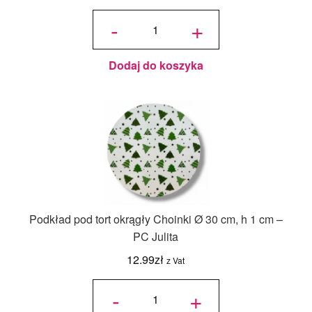
ilość Karton
na tort
-
+
piętrowy
36x36x45/30
cm Biały - 1
szt.
Dodaj do koszyka
Podkład pod tort okrągły Choinki Ø 30 cm, h 1 cm –
PC Julita
12.99
zł
z Vat
ilość
Podkład
-
+
pod tort
okrągły
Choinki
Ø 30