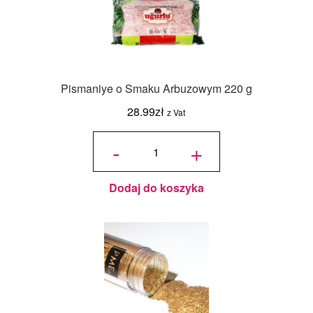
Pismaniye o Smaku Arbuzowym 220 g
28.99
zł
z Vat
ilość
Pismaniye
-
+
o Smaku
Arbuzowym
220 g
Dodaj do koszyka