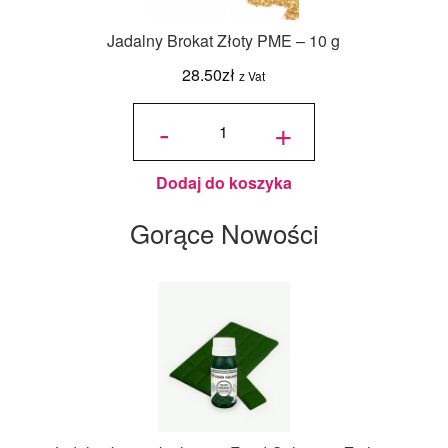
Jadalny Brokat Złoty PME – 10 g
28.50
zł
z Vat
ilość
Jadalny
-
+
Brokat
Złoty
PME -
10 g
Dodaj do koszyka
Gorące Nowości