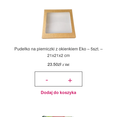
Pudełko na pierniczki z okienkiem Eko – 5szt. –
21x21x2 cm
23.50
zł
z Vat
ilość
Pudełko
-
+
na
pierniczki
z
okienkiem
Eko -
5szt. -
21x21x2
cm
Dodaj do koszyka