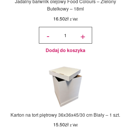
Jadalny barwnik olejowy Food Colours – Zielony
Butelkowy – 18ml
16.50
zł
z Vat
ilość
Jadalny
-
+
barwnik
olejowy
Food
Colours -
Zielony
Butelkowy
- 18ml
Dodaj do koszyka
Karton na tort piętrowy 36x36x45/30 cm Biały – 1 szt.
15.50
zł
z Vat