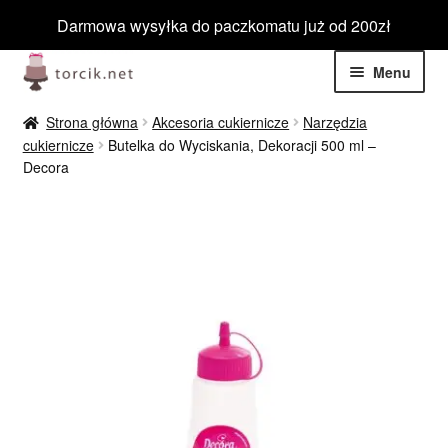
Darmowa wysyłka do paczkomatu już od 200zł
Przejdź
Przejdź
Menu
do
do
nawigacji
treści
Rozwiń
Jadalne
Strona główna
Akcesoria cukiernicze
Narzędzia
menu
cukiernicze
Butelka do Wyciskania, Dekoracji 500 ml –
potom
Rozwiń
Decora
Niejadalne
menu
potom
Rozwiń
Barwniki spożywcze
menu
potom
Rozwiń
Tematyczne
menu
potom
Blog
Wyprzedaż
Nowości