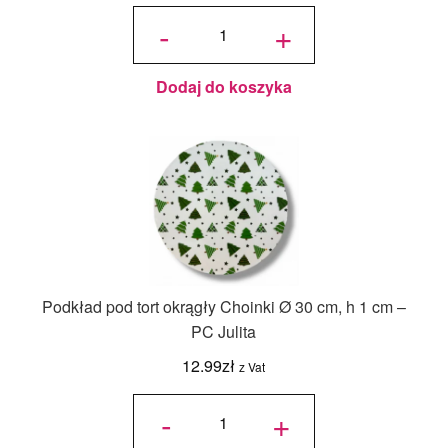
ilość Karton
na tort
-
+
piętrowy
36x36x45/30
cm Biały - 1
szt.
Dodaj do koszyka
Podkład pod tort okrągły Choinki Ø 30 cm, h 1 cm –
PC Julita
12.99
zł
z Vat
ilość
Podkład
-
+
pod tort
okrągły
Choinki
Ø 30
cm, h 1