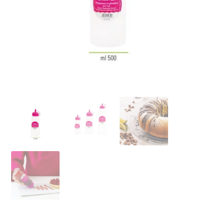
Ozdoby na tort weselny