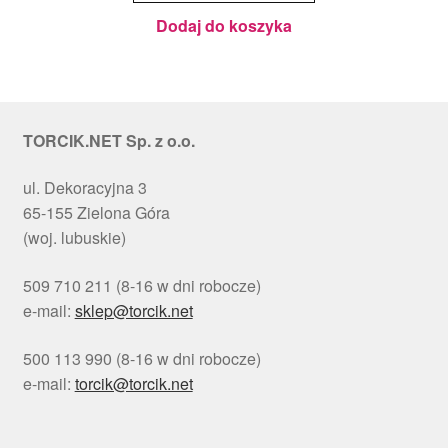
cm - PC
Julita
Dodaj do koszyka
TORCIK.NET Sp. z o.o.
ul. Dekoracyjna 3
65-155 Zielona Góra
(woj. lubuskie)
509 710 211 (8-16 w dni robocze)
e-mail:
sklep@torcik.net
500 113 990 (8-16 w dni robocze)
e-mail:
torcik@torcik.net