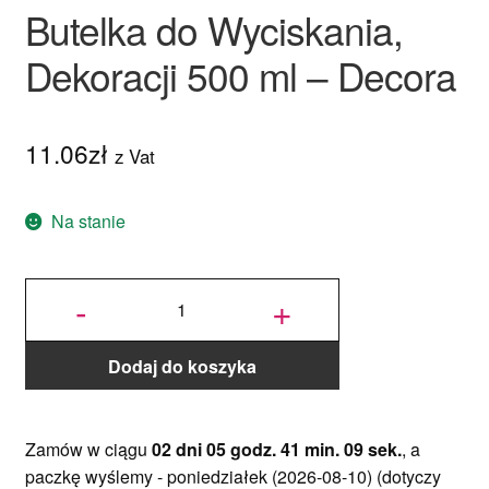
Butelka do Wyciskania,
Dekoracji 500 ml – Decora
11.06
zł
z Vat
Na stanie
ilość
Butelka do
-
+
Wyciskania,
Dekoracji
500 ml -
Decora
Dodaj do koszyka
Zamów w ciągu
02 dni 05 godz. 41 min. 09 sek.
, a
paczkę wyślemy -
poniedziałek (2026-08-10)
(dotyczy