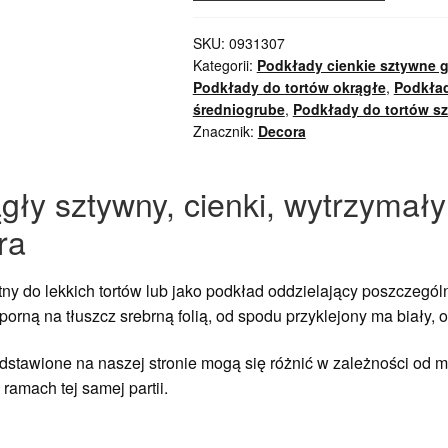
SKU:
0931307
Kategorii:
Podkłady cienkie sztywne g
Podkłady do tortów okrągłe
,
Podkład
średniogrube
,
Podkłady do tortów s
Znacznik:
Decora
ągły sztywny, cienki, wytrzymał
ra
tny do lekkich tortów lub jako podkład oddzielający poszczególn
orną na tłuszcz srebrną folią, od spodu przyklejony ma biały, 
stawione na naszej stronie mogą się różnić w zależności od mo
ramach tej samej partii.