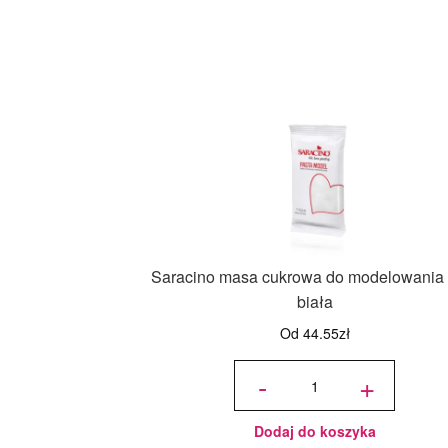
Saracino masa cukrowa do modelowania 
biała
Od
44.55
zł
ilość
Saracino
-
+
masa
cukrowa do
modelowania
1 kg biała
Dodaj do koszyka