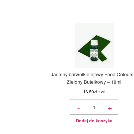
Jadalny barwnik olejowy Food Colours
Zielony Butelkowy – 18ml
16.50
zł
z Vat
ilość
Jadalny
-
+
barwnik
olejowy
Food
Colours -
Zielony
Butelkowy
- 18ml
Dodaj do koszyka