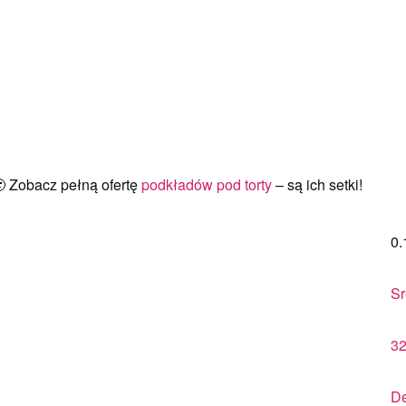
🙂 Zobacz pełną ofertę
podkładów pod torty
– są ich setki!
0.
Sr
3
De