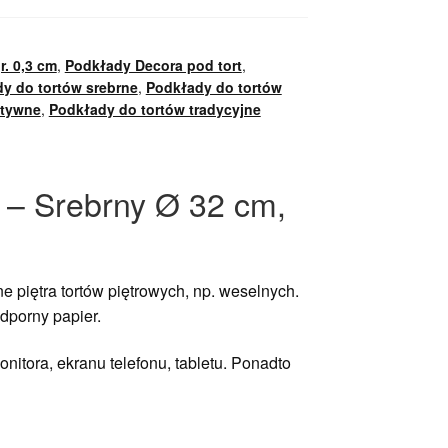
r. 0,3 cm
,
Podkłady Decora pod tort
,
y do tortów srebrne
,
Podkłady do tortów
ztywne
,
Podkłady do tortów tradycyjne
y – Srebrny Ø 32 cm,
e piętra tortów piętrowych, np. weselnych.
odporny papier.
nitora, ekranu telefonu, tabletu. Ponadto