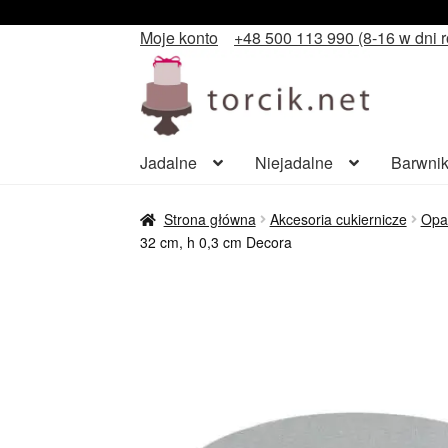
Moje konto
+48 500 113 990 (8-16 w dni 
Przejdź
Przejdź
do
do
nawigacji
treści
Jadalne
Niejadalne
Barwnik
Strona główna
Akcesoria cukiernicze
Opa
32 cm, h 0,3 cm Decora