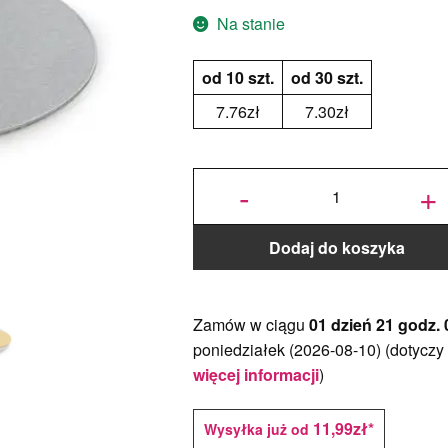
Na stanie
od 10 szt.
od 30 szt.
7.76
zł
7.30
zł
ilość
Cienki
-
+
podkład
pod tort
Okrągły
Srebrny
Ø 32
cm, h
0,3 cm
Decora
Dodaj do koszyka
Zamów w ciągu
01 dzień 21 godz. 
poniedziałek (2026-08-10)
(dotyczy
więcej informacji
)
11,99zł*
Wysyłka już od