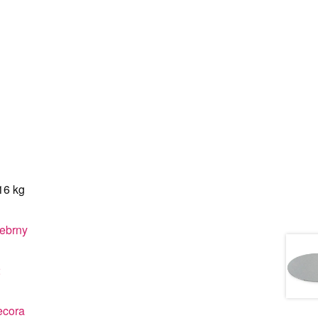
16 kg
ebrny
2
cora