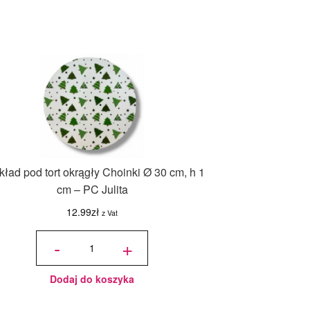
ład pod tort okrągły Choinki Ø 30 cm, h 1
cm – PC Julita
12.99
zł
z Vat
ilość
Podkład
-
+
pod tort
okrągły
Choinki
Ø 30
cm, h 1
cm - PC
Julita
Dodaj do koszyka