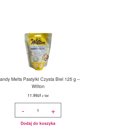
andy Melts Pastylki Czysta Biel 125 g –
Wilton
11.99
zł
z Vat
ilość
Candy
-
+
Melts
Pastylki
Czysta
Biel
125 g -
Wilton
Dodaj do koszyka