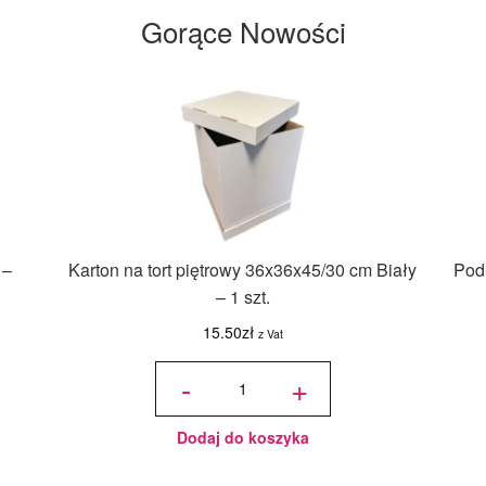
Gorące Nowości
 –
Karton na tort piętrowy 36x36x45/30 cm Biały
Podk
– 1 szt.
15.50
zł
z Vat
ilość Karton
na tort
-
+
piętrowy
36x36x45/30
cm Biały - 1
szt.
Dodaj do koszyka