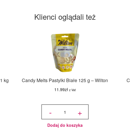
Klienci oglądali też
1 kg
Candy Melts Pastylki Białe 125 g – Wilton
C
11.99
zł
z Vat
ilość
Candy
-
+
Melts
Pastylki
Białe
125 g -
Wilton
Dodaj do koszyka