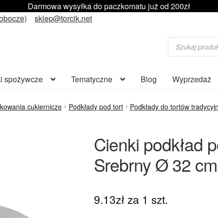
Darmowa wysyłka do paczkomatu już od 200zł
robocze)
sklep@torcik.net
Wyszukiwarka
produktów
i spożywcze
Tematyczne
Blog
Wyprzedaż
kowania cukiernicze
Podkłady pod tort
Podkłady do tortów tradycyj
Cienki podkład p
Srebrny Ø 32 cm
9.13
zł
za 1 szt.