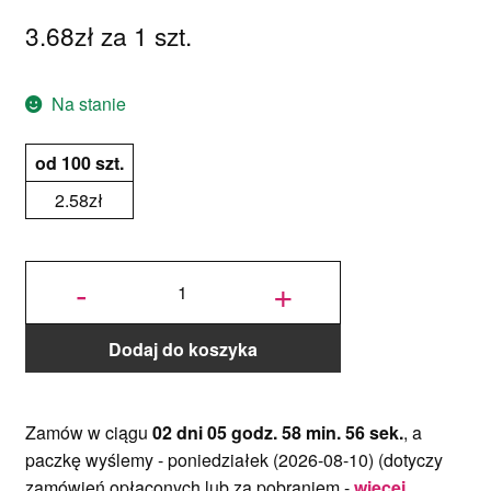
3.68
zł
za 1 szt.
Na stanie
od 100 szt.
2.58
zł
ilość Cienki
podkład
-
+
pod tort
Prostokątny
Srebrno-
Złoty 30x20
cm, h 0,10
cm Decora
Dodaj do koszyka
Zamów w ciągu
02 dni 05 godz. 58 min. 56 sek.
, a
paczkę wyślemy -
poniedziałek (2026-08-10)
(dotyczy
zamówień opłaconych lub za pobraniem -
więcej