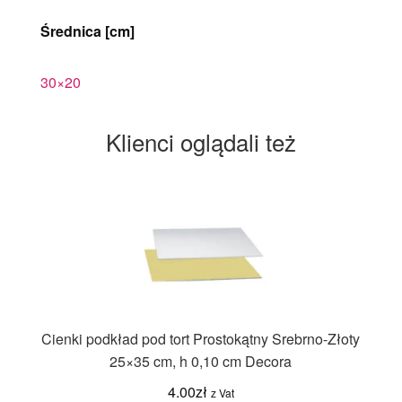
Średnica [cm]
30×20
Klienci oglądali też
Cienki podkład pod tort Prostokątny Srebrno-Złoty
25×35 cm, h 0,10 cm Decora
4.00
zł
z Vat