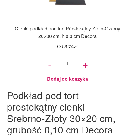
Cienki podkład pod tort Prostokątny Złoto-Czarny
20×30 cm, h 0,3 cm Decora
Od
3.74
zł
ilość Cienki
podkład
-
+
pod tort
Prostokątny
Złoto-
Czarny
20x30 cm,
h 0,3 cm
Decora
Dodaj do koszyka
Podkład pod tort
prostokątny cienki –
Srebrno-Złoty 30×20 cm,
grubość 0,10 cm Decora