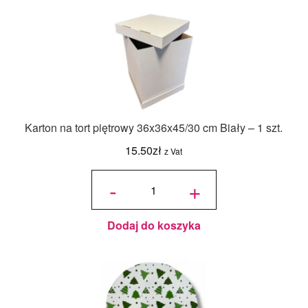
Karton na tort piętrowy 36x36x45/30 cm Biały – 1 szt.
15.50
zł
z Vat
ilość Karton
na tort
-
+
piętrowy
36x36x45/30
cm Biały - 1
szt.
Dodaj do koszyka