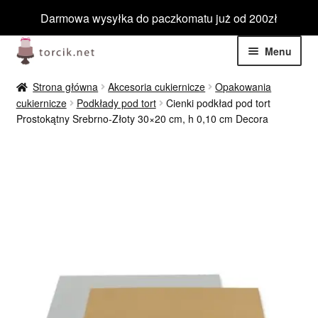
Darmowa wysyłka do paczkomatu już od 200zł
Przejdź
Przejdź
Menu
do
do
nawigacji
treści
Rozwiń
Jadalne
Strona główna
Akcesoria cukiernicze
Opakowania
menu
cukiernicze
Podkłady pod tort
Cienki podkład pod tort
potom
Rozwiń
Prostokątny Srebrno-Złoty 30×20 cm, h 0,10 cm Decora
Niejadalne
menu
potom
Rozwiń
Barwniki spożywcze
menu
potom
Rozwiń
Tematyczne
menu
potom
Blog
Wyprzedaż
Nowości