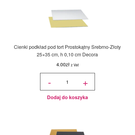
Cienki podkład pod tort Prostokątny Srebrno-Złoty
25×35 cm, h 0,10 cm Decora
4.00
zł
z Vat
ilość Cienki
podkład
-
+
pod tort
Prostokątny
Srebrno-
Złoty 25x35
cm, h 0,10
cm Decora
Dodaj do koszyka