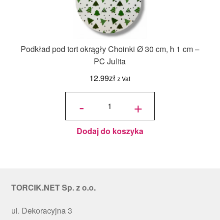
Podkład pod tort okrągły Choinki Ø 30 cm, h 1 cm –
PC Julita
12.99
zł
z Vat
ilość
Podkład
-
+
pod tort
okrągły
Choinki
Ø 30
cm, h 1
cm - PC
Julita
Dodaj do koszyka
TORCIK.NET Sp. z o.o.
ul. Dekoracyjna 3