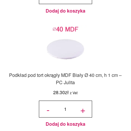
20x30 cm,
h 0,3 cm
Decora
Dodaj do koszyka
Podkład pod tort okrągły MDF Biały Ø 40 cm, h 1 cm –
PC Julita
28.30
zł
z Vat
ilość
Podkład
-
+
pod tort
okrągły
MDF
Biały Ø
40 cm, h
1 cm -
PC
Julita
Dodaj do koszyka