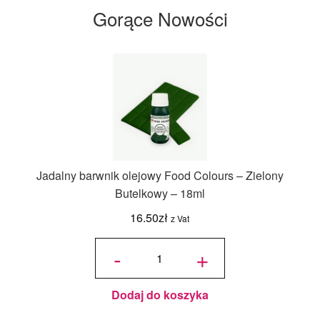
Gorące Nowości
Jadalny barwnik olejowy Food Colours – Zielony
Butelkowy – 18ml
16.50
zł
z Vat
ilość
Jadalny
-
+
barwnik
olejowy
Food
Colours -
Zielony
Butelkowy
- 18ml
Dodaj do koszyka