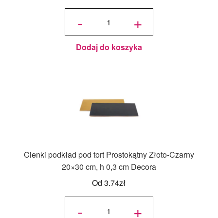
ilość Cienki
podkład
-
+
pod tort
Prostokątny
Srebrno-
Złoty 25x35
cm, h 0,10
cm Decora
Dodaj do koszyka
Cienki podkład pod tort Prostokątny Złoto-Czarny
20×30 cm, h 0,3 cm Decora
Od
3.74
zł
ilość Cienki
podkład
-
+
pod tort
Prostokątny
Złoto-
Czarny