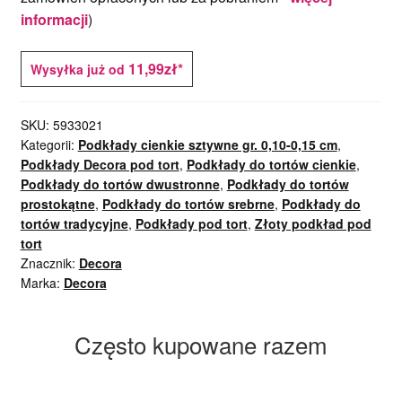
informacji
)
11,99zł*
Wysyłka już od
SKU:
5933021
Kategorii:
Podkłady cienkie sztywne gr. 0,10-0,15 cm
,
Podkłady Decora pod tort
,
Podkłady do tortów cienkie
,
Podkłady do tortów dwustronne
,
Podkłady do tortów
prostokątne
,
Podkłady do tortów srebrne
,
Podkłady do
tortów tradycyjne
,
Podkłady pod tort
,
Złoty podkład pod
tort
Znacznik:
Decora
Marka:
Decora
Często kupowane razem