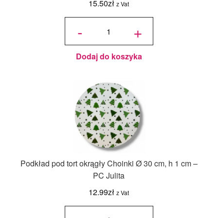
15.50
zł
z Vat
ilość Karton
na tort
-
+
piętrowy
36x36x45/30
cm Biały - 1
szt.
Dodaj do koszyka
Podkład pod tort okrągły Choinki Ø 30 cm, h 1 cm –
PC Julita
12.99
zł
z Vat
ilość
Podkład
pod tort