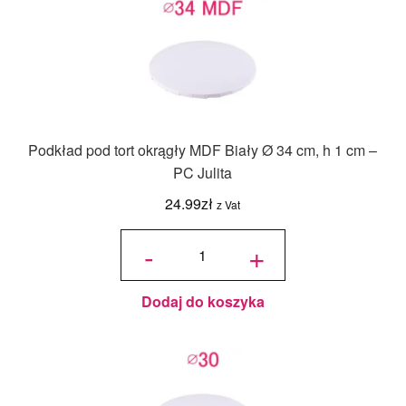
Podkład pod tort okrągły MDF Biały Ø 34 cm, h 1 cm –
PC Julita
24.99
zł
z Vat
ilość
Podkład
-
+
pod tort
okrągły
MDF
Biały Ø
34 cm, h
1 cm -
PC
Julita
Dodaj do koszyka