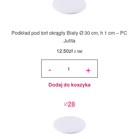
Podkład pod tort okrągły Biały Ø 30 cm, h 1 cm – PC
Julita
12.50
zł
z Vat
ilość
Podkład
-
+
pod tort
okrągły
Biały Ø
30 cm, h
1 cm -
PC
Julita
Dodaj do koszyka