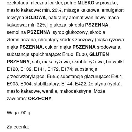
czekolada mleczna [cukier, pełne
MLEKO
w proszku,
masło kakaowe: min. 20%, miazga kakaowa, emulgator:
lecytyna
SOJOWA
, naturalny aromat waniliowy, masa
kakaowa: min 32%]; glukoza, skrobia
PSZENNA
,
semolina
PSZENNA
, syrop glukozowy, skrobia
ziemniaczana, chrupiący środek zbożowy (mąka ryżowa,
mąka
PSZENNA
, cukier, mąka
PSZENNA
słodowana,
substancje spulchniające: E450, E500,
GLUTEN
PSZENNY
, sól); mąka ryżowa, skrobia ryżowa, barwniki:
E120, E132, E141, E172, E174; substancje
przeciwzbrylające: E555; substancje glazurujące: E901,
E903, E904; stabilizatory: E144, E422; żelatyna (rybia);
masło kakaowe, wanilia, maltodekstryna. Może
zawierać:
ORZECHY
.
Waga: 90 g
Zalecenia: