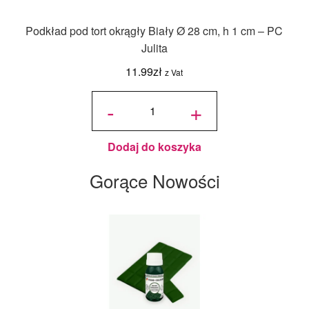
Podkład pod tort okrągły Biały Ø 28 cm, h 1 cm – PC
Julita
11.99
zł
z Vat
ilość
Podkład
-
+
pod tort
okrągły
Biały Ø
28 cm, h
1 cm -
PC
Julita
Dodaj do koszyka
Gorące Nowości