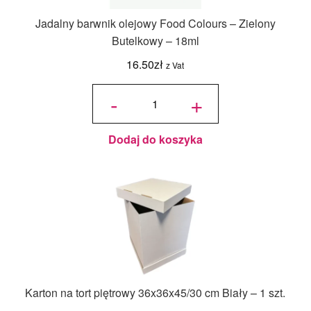
Jadalny barwnik olejowy Food Colours – Zielony
Butelkowy – 18ml
16.50
zł
z Vat
ilość
Jadalny
-
+
barwnik
olejowy
Food
Colours -
Zielony
Butelkowy
- 18ml
Dodaj do koszyka
Karton na tort piętrowy 36x36x45/30 cm Biały – 1 szt.