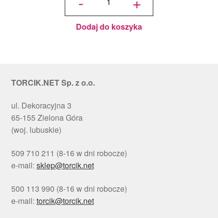
-
+
okrągły
Choinki
Ø 30
cm, h 1
cm - PC
Julita
Dodaj do koszyka
TORCIK.NET Sp. z o.o.
ul. Dekoracyjna 3
65-155 Zielona Góra
(woj. lubuskie)
509 710 211 (8-16 w dni robocze)
e-mail:
sklep@torcik.net
500 113 990 (8-16 w dni robocze)
e-mail:
torcik@torcik.net