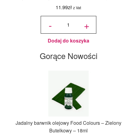
11.99
zł
z Vat
ilość
Candy
-
+
Melts
Pastylki
Jasne
Niebieskie
125 g -
Wilton
Dodaj do koszyka
Gorące Nowości
Jadalny barwnik olejowy Food Colours – Zielony
Butelkowy – 18ml