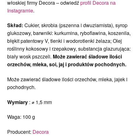
włoskiej firmy Decora – odwiedź
profil Decora na
Instagramie
.
Skład:
Cukier, skrobia (pszenna i dwuziarnista), syrop
glukozowy, barwniki: kurkumina, ryboflawina, koszenila,
błękit patentowy V, tlenki i wodorotlenki żelaza; Olej
roślinny kokosowy i rzepakowy, substancja glazurująca:
biały wosk pszczeli.
Może zawierać śladowe ilości
orzechów, mleka, soi, jaj i produktów pochodnych.
Może zawierać śladowe ilości orzechów, mleka, jajek i
pochodnych.
Wymiary
: ⌀ 1,5 mm
Waga: 100 g
Producent:
Decora