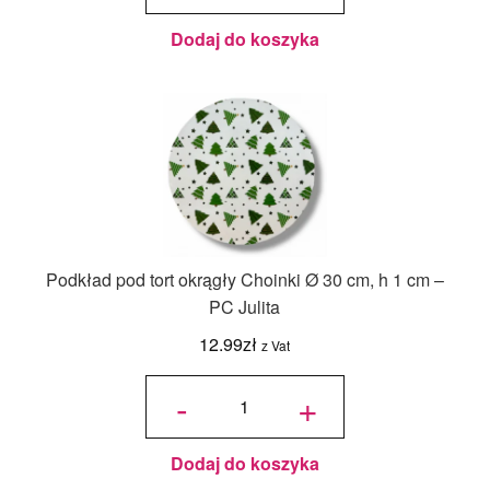
Dodaj do koszyka
Podkład pod tort okrągły Choinki Ø 30 cm, h 1 cm –
PC Julita
12.99
zł
z Vat
ilość
Podkład
-
+
pod tort
okrągły
Choinki
Ø 30
cm, h 1
cm - PC
Julita
Dodaj do koszyka