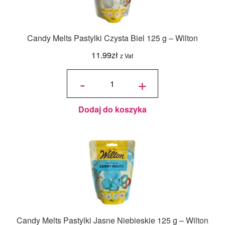
Candy Melts Pastylki Czysta Biel 125 g – Wilton
11.99
zł
z Vat
ilość
Candy
-
+
Melts
Pastylki
Czysta
Biel
125 g -
Wilton
Dodaj do koszyka
Candy Melts Pastylki Jasne Niebieskie 125 g – Wilton