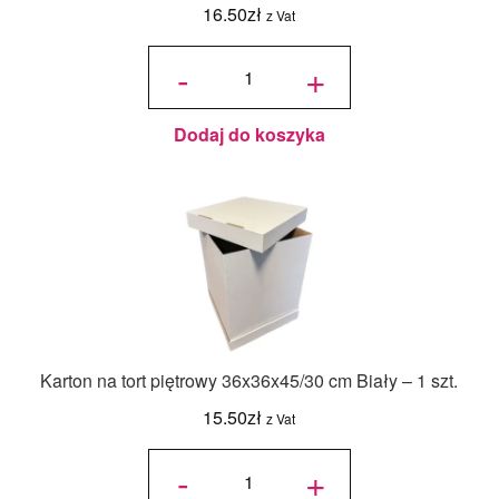
16.50
zł
z Vat
ilość
Jadalny
-
+
barwnik
olejowy
Food
Colours -
Zielony
Butelkowy
- 18ml
Dodaj do koszyka
Karton na tort piętrowy 36x36x45/30 cm Biały – 1 szt.
15.50
zł
z Vat
ilość Karton
na tort
-
+
piętrowy
36x36x45/30
cm Biały - 1
szt.