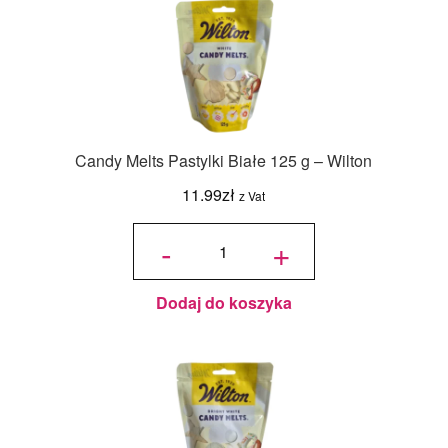
Candy Melts Pastylki Białe 125 g – Wilton
11.99
zł
z Vat
ilość
Candy
-
+
Melts
Pastylki
Białe
125 g -
Wilton
Dodaj do koszyka