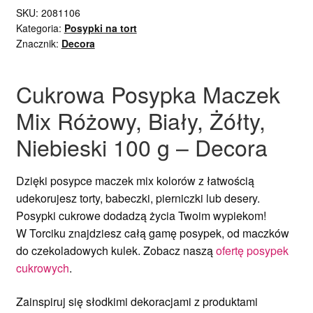
SKU:
2081106
Kategoria:
Posypki na tort
Znacznik:
Decora
Cukrowa Posypka Maczek
Mix Różowy, Biały, Żółty,
Niebieski 100 g – Decora
Dzięki posypce maczek mix kolorów z łatwością
udekorujesz torty, babeczki, pierniczki lub desery.
Posypki cukrowe dodadzą życia Twoim wypiekom!
W Torciku znajdziesz całą gamę posypek, od maczków
do czekoladowych kulek. Zobacz naszą
ofertę posypek
cukrowych
.
Zainspiruj się słodkimi dekoracjami z produktami