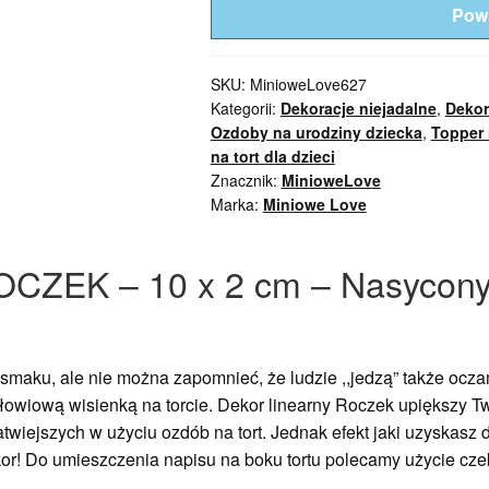
Pow
SKU:
MinioweLove627
Kategorii:
Dekoracje niejadalne
,
Dekor
Ozdoby na urodziny dziecka
,
Topper 
na tort dla dzieci
Znacznik:
MinioweLove
Marka:
Miniowe Love
ROCZEK – 10 x 2 cm – Nasycony
smaku, ale nie można zapomnieć, że ludzie ,,jedzą” także ocz
łowiową wisienką na torcie. Dekor linearny Roczek upiększy Twó
atwiejszych w użyciu ozdób na tort. Jednak efekt jaki uzyskasz 
ekor! Do umieszczenia napisu na boku tortu polecamy użycie cz