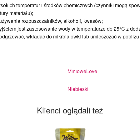
wysokich temperatur i środków chemicznych (czynniki mogą sp
tury materiału);
używania rozpuszczalników, alkoholi, kwasów;
yjściem jest zastosowanie wody w temperaturze do 25°C z dod
odgrzewać, wkładać do mikrofalówki lub umieszczać w pobliżu 
MinioweLove
Niebieski
Klienci oglądali też