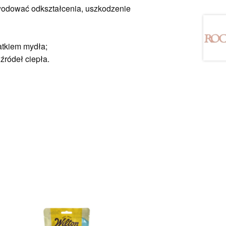
owodować odkształcenia, uszkodzenie
atkiem mydła;
źródeł ciepła.