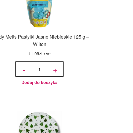
y Melts Pastylki Jasne Niebieskie 125 g –
Wilton
11.99
zł
z Vat
ilość
Candy
-
+
Melts
Pastylki
Jasne
Niebieskie
125 g -
Wilton
Dodaj do koszyka