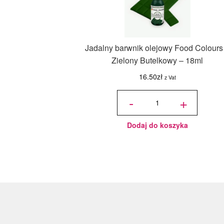
Jadalny barwnik olejowy Food Colours
Zielony Butelkowy – 18ml
16.50
zł
z Vat
ilość
Jadalny
-
+
barwnik
olejowy
Food
Colours -
Zielony
Butelkowy
- 18ml
Dodaj do koszyka