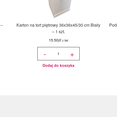
 –
Karton na tort piętrowy 36x36x45/30 cm Biały
Podk
– 1 szt.
15.50
zł
z Vat
ilość Karton
na tort
-
+
piętrowy
36x36x45/30
cm Biały - 1
szt.
Dodaj do koszyka