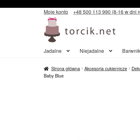
Moje konto
+48 500 113 990 (8-16 w dni 
Przejdź
Przejdź
do
do
nawigacji
treści
Jadalne
Niejadalne
Barwnik
Strona główna
Akcesoria cukiernicze
Deko
Baby Blue