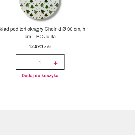
ład pod tort okrągły Choinki Ø 30 cm, h 1
cm – PC Julita
12.99
zł
z Vat
ilość
Podkład
-
+
pod tort
okrągły
Choinki
Ø 30
cm, h 1
cm - PC
Julita
Dodaj do koszyka