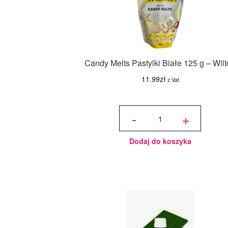
Candy Melts Pastylki Białe 125 g – Wil
11.99
zł
z Vat
ilość
Candy
-
+
Melts
Pastylki
Białe
125 g -
Wilton
Dodaj do koszyka