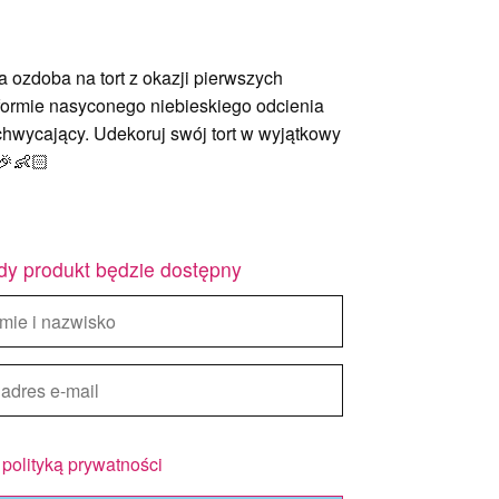
a ozdoba na tort z okazji pierwszych
 formie nasyconego niebieskiego odcienia
zachwycający. Udekoruj swój tort w wyjątkowy
🎉👶🏻
dy produkt będzie dostępny
z
polityką prywatności