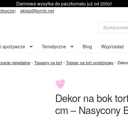
Darmowa wysyłka do paczkomatu już od 200zł
robocze)
sklep@torcik.net
Wyszukiwarka
produktów
i spożywcze
Tematyczne
Blog
Wyprzedaż
racje niejadalne
Toppery na tort
Topper na tort urodzinowy
Dekor
Dekor na bok to
cm – Nasycony B