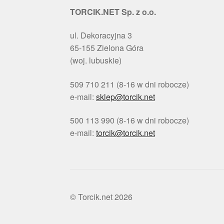
TORCIK.NET Sp. z o.o.
ul. Dekoracyjna 3
65-155 Zielona Góra
(woj. lubuskie)
509 710 211 (8-16 w dni robocze)
e-mail:
sklep@torcik.net
500 113 990 (8-16 w dni robocze)
e-mail:
torcik@torcik.net
© Torcik.net 2026