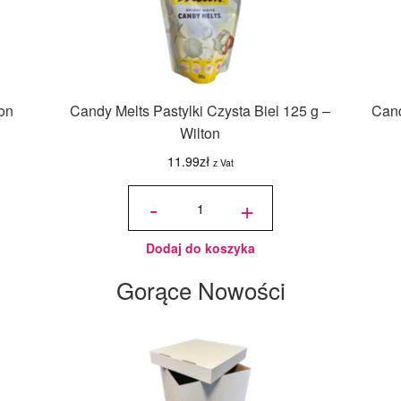
ton
Candy Melts Pastylki Czysta Biel 125 g –
Cand
Wilton
11.99
zł
z Vat
ilość
Candy
-
+
Melts
Pastylki
Czysta
Biel
125 g -
Wilton
Dodaj do koszyka
Gorące Nowości