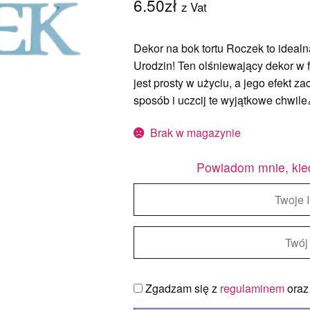
6.50
zł
z Vat
Dekor na bok tortu Roczek to idealn
Urodzin! Ten olśniewający dekor w
jest prosty w użyciu, a jego efekt 
sposób i uczcij te wyjątkowe chwile
Brak w magazynie
Powiadom mnie, kie
Zgadzam się z
regulaminem
ora