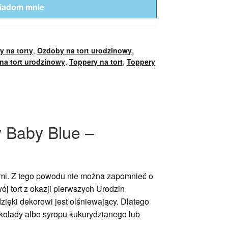
iadom mnie
y na torty
,
Ozdoby na tort urodzinowy
,
na tort urodzinowy
,
Toppery na tort
,
Toppery
 Baby Blue –
ami. Z tego powodu nie można zapomnieć o
j tort z okazji pierwszych Urodzin
dzięki dekorowi jest olśniewający. Dlatego
ekolady albo syropu kukurydzianego lub