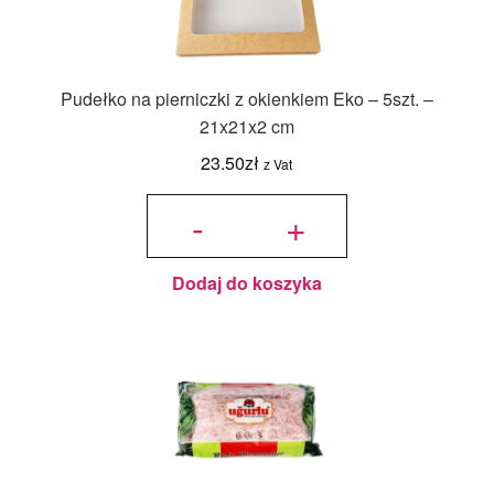
Pudełko na pierniczki z okienkiem Eko – 5szt. –
21x21x2 cm
23.50
zł
z Vat
ilość
Pudełko
-
+
na
pierniczki
z
okienkiem
Eko -
5szt. -
21x21x2
cm
Dodaj do koszyka