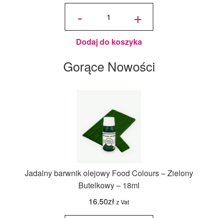
ilość
Jadalny
-
+
Brokat
Złoty
PME -
10 g
Dodaj do koszyka
Gorące Nowości
Jadalny barwnik olejowy Food Colours – Zielony
Butelkowy – 18ml
16.50
zł
z Vat
ilość