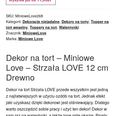
SKU:
MinioweLove268
Kategorii:
Dekoracje niejadalne
,
Dekory na torty
,
Topper na
tort weselny
,
Toppery na tort
,
Walentynki
Znacznik:
MinioweLove
Marka:
Miniowe Love
Dekor na tort – Miniowe
Love – Strzała LOVE 12 cm
Drewno
Dekor na tort Strzała LOVE przede wszystkim jest jedną
z najłatwiejszych w użyciu ozdób na tort. Jednak efekt
jaki uzyskasz dzięki dekorowi jest olśniewający. Dlatego
warto oszczędzić sobie pracy i użyć ten dekor! Dekor w
sam raz na walentynki, a także inne miłe okazje. Prosty,