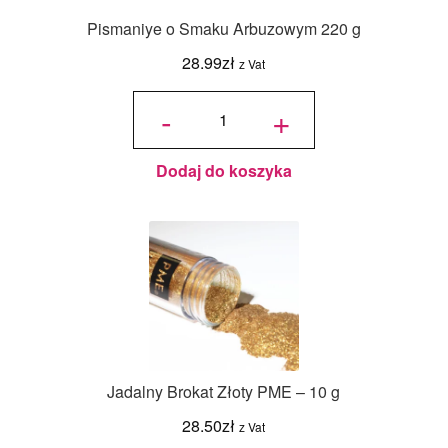
Pismaniye o Smaku Arbuzowym 220 g
28.99
zł
z Vat
ilość
Pismaniye
-
+
o Smaku
Arbuzowym
220 g
Dodaj do koszyka
Jadalny Brokat Złoty PME – 10 g
28.50
zł
z Vat