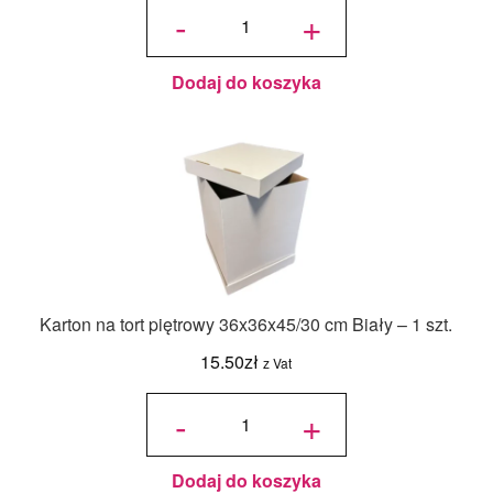
Jadalny
-
+
barwnik
olejowy
Food
Colours -
Zielony
Butelkowy
- 18ml
Dodaj do koszyka
Karton na tort piętrowy 36x36x45/30 cm Biały – 1 szt.
15.50
zł
z Vat
ilość Karton
na tort
-
+
piętrowy
36x36x45/30
cm Biały - 1
szt.
Dodaj do koszyka