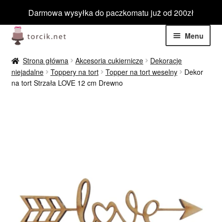
Darmowa wysyłka do paczkomatu już od 200zł
Przejdź
Przejdź
Menu
do
do
nawigacji
treści
Rozwiń
Jadalne
Strona główna
Akcesoria cukiernicze
Dekoracje
menu
niejadalne
Toppery na tort
Topper na tort weselny
Dekor
potom
Rozwiń
na tort Strzała LOVE 12 cm Drewno
Niejadalne
menu
potom
Rozwiń
Barwniki spożywcze
menu
potom
Rozwiń
Tematyczne
menu
potom
Blog
Wyprzedaż
Nowości