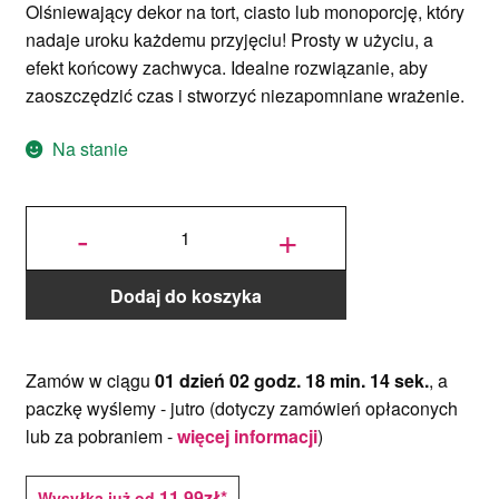
Olśniewający dekor na tort, ciasto lub monoporcję, który
nadaje uroku każdemu przyjęciu! Prosty w użyciu, a
efekt końcowy zachwyca. Idealne rozwiązanie, aby
zaoszczędzić czas i stworzyć niezapomniane wrażenie.
Na stanie
ilość
Dekor
-
+
na tort
Strzała
LOVE
12 cm
Drewno
Dodaj do koszyka
Zamów w ciągu
01 dzień 02 godz. 18 min. 14 sek.
, a
paczkę wyślemy -
jutro
(dotyczy zamówień opłaconych
lub za pobraniem -
więcej informacji
)
11,99zł*
Wysyłka już od