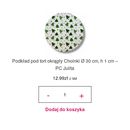
Podkład pod tort okrągły Choinki Ø 30 cm, h 1 cm –
PC Julita
12.99
zł
z Vat
ilość
Podkład
-
+
pod tort
okrągły
Choinki
Ø 30
cm, h 1
cm - PC
Julita
Dodaj do koszyka