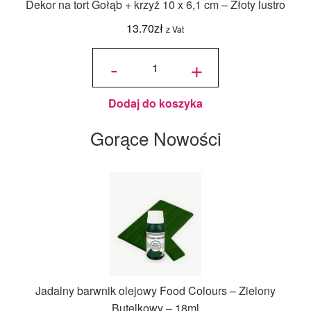
Dekor na tort Gołąb + krzyż 10 x 6,1 cm – Złoty lustro
13.70
zł
z Vat
ilość
Dekor
-
+
na tort
Gołąb
+
krzyż
10 x
6,1
cm -
Złoty
Dodaj do koszyka
lustro
Gorące Nowości
Jadalny barwnik olejowy Food Colours – Zielony
Butelkowy – 18ml