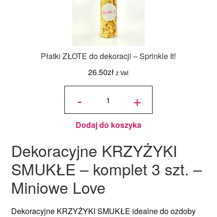
Płatki ZŁOTE do dekoracji – Sprinkle It!
26.50
zł
z Vat
ilość
Płatki
-
+
ZŁOTE
do
dekoracji
-
Sprinkle
It!
Dodaj do koszyka
Dekoracyjne KRZYŻYKI
SMUKŁE – komplet 3 szt. –
Miniowe Love
Dekoracyjne KRZYŻYKI SMUKŁE idealne do ozdoby