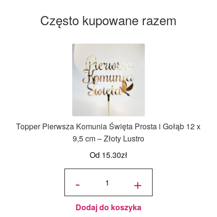
Często kupowane razem
Topper Pierwsza Komunia Święta Prosta i Gołąb 12 x
9,5 cm – Złoty Lustro
Od
15.30
zł
ilość
Topper
-
+
Pierwsza
Komunia
Święta
Prosta i
Gołąb 12
x 9,5 cm
- Złoty
Lustro
Dodaj do koszyka