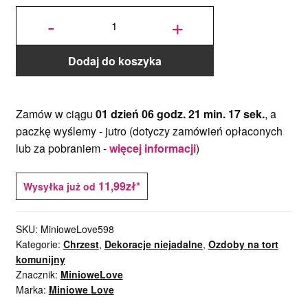
ilość
Dekoracyjne
-
+
KRZYŻYKI
SMUKŁE
ZŁOTE 6 x
3,3 cm - 3
szt.
Dodaj do koszyka
Zamów w ciągu
01 dzień 06 godz. 21 min. 16 sek.
, a
paczkę wyślemy -
jutro
(dotyczy zamówień opłaconych
lub za pobraniem -
więcej informacji
)
11,99zł*
Wysyłka już od
SKU:
MinioweLove598
Kategorie:
Chrzest
,
Dekoracje niejadalne
,
Ozdoby na tort
komunijny
Znacznik:
MinioweLove
Marka:
Miniowe Love