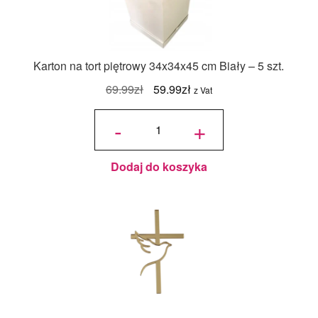
Karton na tort piętrowy 34x34x45 cm Biały – 5 szt.
Pierwotna
Aktualna
69.99
zł
59.99
zł
z Vat
cena
cena
ilość
Karton na
-
+
tort
wynosiła:
wynosi:
piętrowy
34x34x45
cm Biały
69.99zł.
59.99zł.
- 5 szt.
Dodaj do koszyka