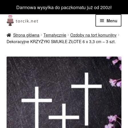
Darmowa wysyłka do paczkomatu już od 200zł
Przejdź
Przejdź
Menu
do
do
nawigacji
treści
Rozwiń
Jadalne
Strona główna
Tematycznie
Ozdoby na tort komunijny
menu
Dekoracyjne KRZYŻYKI SMUKŁE ZŁOTE 6 x 3,3 cm – 3 szt.
potom
Rozwiń
Niejadalne
menu
potom
Rozwiń
Barwniki spożywcze
menu
potom
Rozwiń
Tematyczne
menu
potom
Blog
Wyprzedaż
Nowości