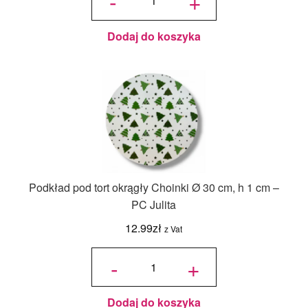
-
+
cm Biały - 1
szt.
Dodaj do koszyka
Podkład pod tort okrągły Choinki Ø 30 cm, h 1 cm –
PC Julita
12.99
zł
z Vat
ilość
Podkład
-
+
pod tort
okrągły
Choinki
Ø 30
cm, h 1
cm - PC
Julita
Dodaj do koszyka