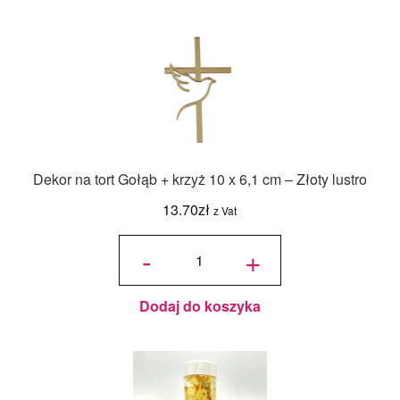
Dekor na tort Gołąb + krzyż 10 x 6,1 cm – Złoty lustro
13.70
zł
z Vat
ilość
Dekor
-
+
na tort
Gołąb
+
krzyż
10 x
6,1
cm -
Złoty
Dodaj do koszyka
lustro