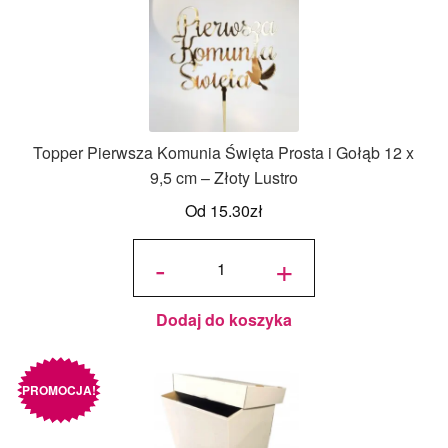
Topper Pierwsza Komunia Święta Prosta i Gołąb 12 x
9,5 cm – Złoty Lustro
Od
15.30
zł
ilość
Topper
-
+
Pierwsza
Komunia
Święta
Prosta i
Gołąb 12
x 9,5 cm
- Złoty
Lustro
Dodaj do koszyka
PROMOCJA!