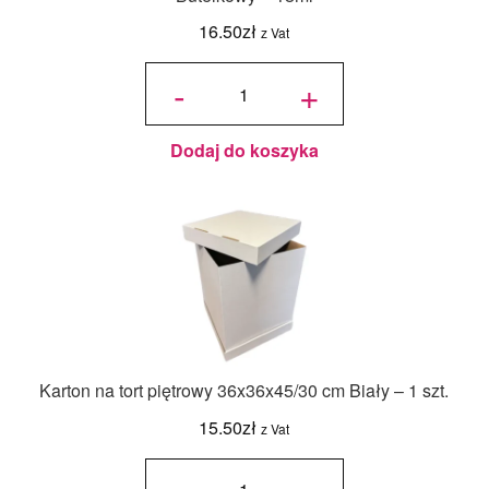
16.50
zł
z Vat
ilość
Jadalny
-
+
barwnik
olejowy
Food
Colours -
Zielony
Butelkowy
- 18ml
Dodaj do koszyka
Karton na tort piętrowy 36x36x45/30 cm Biały – 1 szt.
15.50
zł
z Vat
ilość Karton
na tort
piętrowy
36x36x45/30