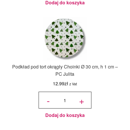
Dodaj do koszyka
Podkład pod tort okrągły Choinki Ø 30 cm, h 1 cm –
PC Julita
12.99
zł
z Vat
ilość
Podkład
-
+
pod tort
okrągły
Choinki
Ø 30
cm, h 1
cm - PC
Julita
Dodaj do koszyka