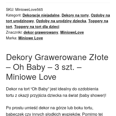
SKU:
MinioweLove565
Kategorii:
Dekoracje niejadalne
,
Dekory na torty
,
Ozdoby na
tort urodzinowy
,
Ozdoby na urodziny dziecka
,
Toppery na
tort
,
Toppery na tort dla dzieci
Znaczniki:
dekor grawerowany
,
MinioweLove
Marka:
Miniowe Love
Dekory Grawerowane Złote
– Oh Baby – 3 szt. –
Miniowe Love
Dekor na tort “Oh Baby” jest
idealny do ozdobienia
tortu
z okazji przyjścia dziecka na świat (baby shower)
!
Po prostu umieść dekor na górze lub boku tortu,
babeczek czy innych słodkich wypieków. Pomimo tej