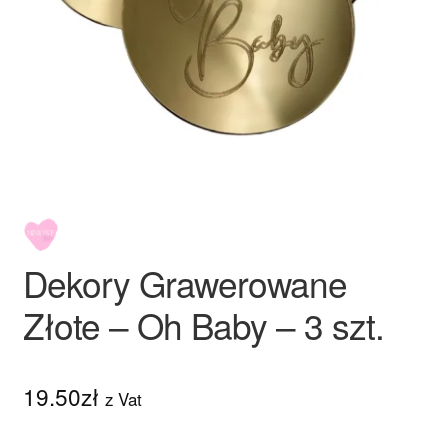
Ozdoby na tort weselny
Dekory Grawerowane
Złote – Oh Baby – 3 szt.
19.50
zł
z Vat