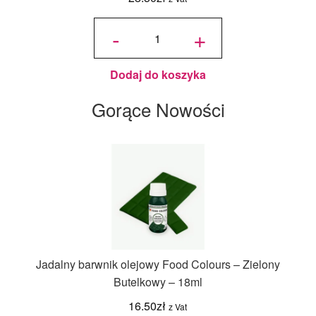
ilość
Jadalny
-
+
Brokat
Złoty
PME -
10 g
Dodaj do koszyka
Gorące Nowości
Jadalny barwnik olejowy Food Colours – Zielony
Butelkowy – 18ml
16.50
zł
z Vat