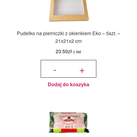
Pudełko na pierniczki z okienkiem Eko – 5szt. –
21x21x2 cm
23.50
zł
z Vat
ilość
Pudełko
-
+
na
pierniczki
z
okienkiem
Eko -
5szt. -
21x21x2
cm
Dodaj do koszyka