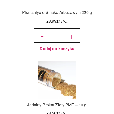
Pismaniye o Smaku Arbuzowym 220 g
28.99
zł
z Vat
ilość
Pismaniye
-
+
o Smaku
Arbuzowym
220 g
Dodaj do koszyka
Jadalny Brokat Złoty PME – 10 g
28.50
zł
z Vat