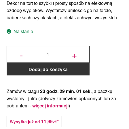
Dekor na tort to szybki i prosty sposób na efektowną
ozdobę wypieków. Wystarczy umieścić go na torcie,
babeczkach czy ciastach, a efekt zachwyci wszystkich.
Na stanie
ilość Dekory
Grawerowane
-
+
Złote - Oh
Baby - 3 szt.
Dodaj do koszyka
Zamów w ciągu
23 godz. 29 min. 01 sek.
, a paczkę
wyślemy -
jutro
(dotyczy zamówień opłaconych lub za
pobraniem -
więcej informacji
)
11,99zł*
Wysyłka już od