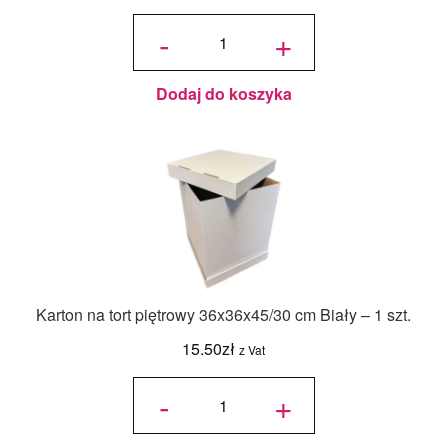
ilość
Jadalny
-
+
barwnik
olejowy
Food
Colours -
Zielony
Butelkowy
- 18ml
Dodaj do koszyka
Karton na tort piętrowy 36x36x45/30 cm Biały – 1 szt.
15.50
zł
z Vat
ilość Karton
na tort
-
+
piętrowy
36x36x45/30
cm Biały - 1
szt.