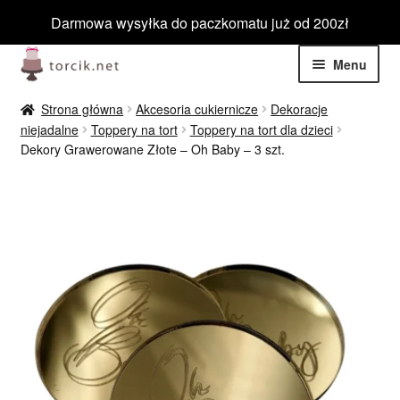
Darmowa wysyłka do paczkomatu już od 200zł
Przejdź
Przejdź
Menu
do
do
nawigacji
treści
Rozwiń
Jadalne
Strona główna
Akcesoria cukiernicze
Dekoracje
menu
niejadalne
Toppery na tort
Toppery na tort dla dzieci
potom
Rozwiń
Dekory Grawerowane Złote – Oh Baby – 3 szt.
Niejadalne
menu
potom
Rozwiń
Barwniki spożywcze
menu
potom
Rozwiń
Tematyczne
menu
potom
Blog
Wyprzedaż
Nowości