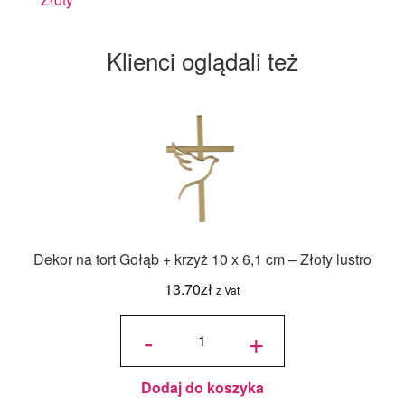
Klienci oglądali też
Dekor na tort Gołąb + krzyż 10 x 6,1 cm – Złoty lustro
13.70
zł
z Vat
ilość
Dekor
-
+
na tort
Gołąb
+
krzyż
10 x
6,1
cm -
Złoty
Dodaj do koszyka
lustro