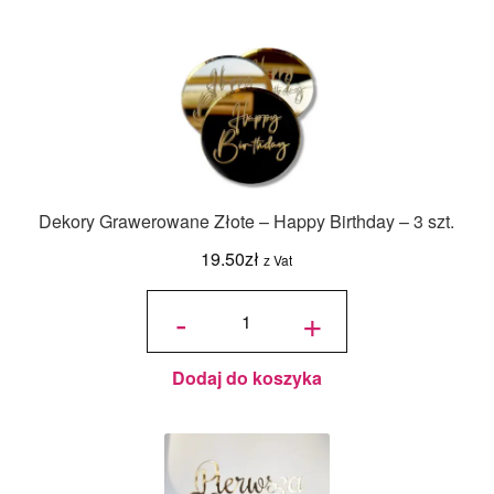
Dekory Grawerowane Złote – Happy Birthday – 3 szt.
19.50
zł
z Vat
ilość Dekory
Grawerowane
-
+
Złote - Happy
Birthday - 3
szt.
Dodaj do koszyka