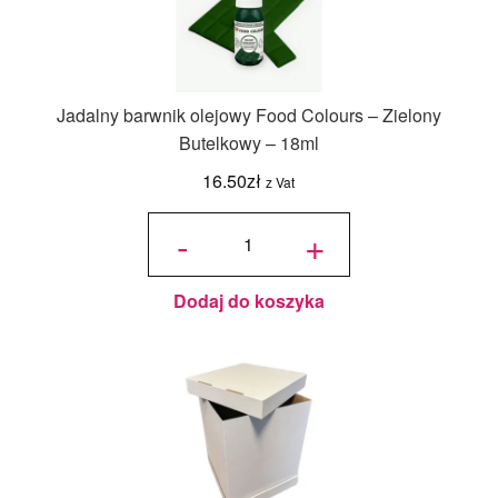
Jadalny barwnik olejowy Food Colours – Zielony
Butelkowy – 18ml
16.50
zł
z Vat
ilość
Jadalny
-
+
barwnik
olejowy
Food
Colours -
Zielony
Butelkowy
- 18ml
Dodaj do koszyka