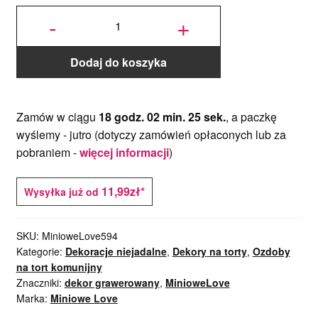
ilość Dekory
Grawerowane
-
+
Złote -
Pierwsza
Komunia
Święta - 3 szt.
Dodaj do koszyka
Zamów w ciągu
18 godz. 02 min. 24 sek.
, a paczkę
wyślemy -
jutro
(dotyczy zamówień opłaconych lub za
pobraniem -
więcej informacji
)
11,99zł*
Wysyłka już od
SKU:
MinioweLove594
Kategorie:
Dekoracje niejadalne
,
Dekory na torty
,
Ozdoby
na tort komunijny
Znaczniki:
dekor grawerowany
,
MinioweLove
Marka:
Miniowe Love