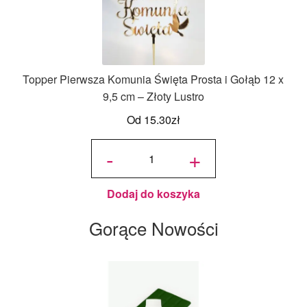
Topper Pierwsza Komunia Święta Prosta i Gołąb 12 x
9,5 cm – Złoty Lustro
Od
15.30
zł
ilość
Topper
-
+
Pierwsza
Komunia
Święta
Prosta i
Gołąb 12
x 9,5 cm
- Złoty
Lustro
Dodaj do koszyka
Gorące Nowości