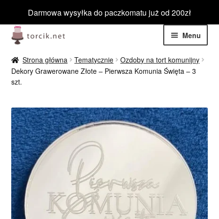
Darmowa wysyłka do paczkomatu już od 200zł
Przejdź
Przejdź
Menu
do
do
nawigacji
treści
Rozwiń
Jadalne
Strona główna
Tematycznie
Ozdoby na tort komunijny
menu
Dekory Grawerowane Złote – Pierwsza Komunia Święta – 3
potom
Rozwiń
szt.
Niejadalne
menu
potom
Rozwiń
Barwniki spożywcze
menu
potom
Rozwiń
Producenci
menu
potom
Barwniki do aerografu
Rozwiń
Barwniki spożywcze w proszku
menu
potom
Rozwiń
Barwniki spożywcze w żelu