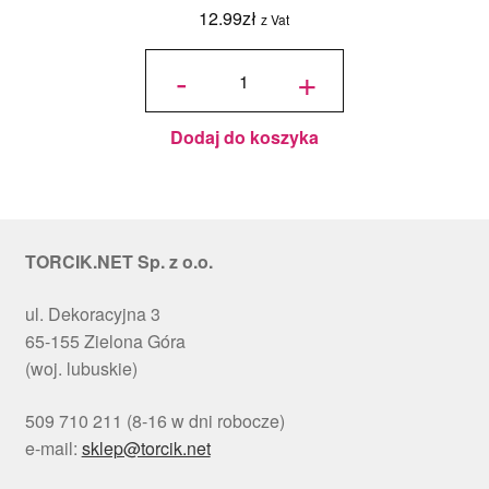
12.99
zł
z Vat
ilość
Podkład
-
+
pod tort
okrągły
Choinki
Ø 30
cm, h 1
cm - PC
Julita
Dodaj do koszyka
TORCIK.NET Sp. z o.o.
ul. Dekoracyjna 3
65-155 Zielona Góra
(woj. lubuskie)
509 710 211 (8-16 w dni robocze)
e-mail:
sklep@torcik.net