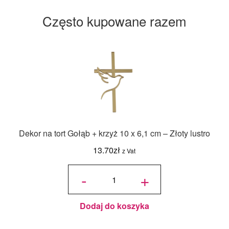
Często kupowane razem
Dekor na tort Gołąb + krzyż 10 x 6,1 cm – Złoty lustro
13.70
zł
z Vat
ilość
Dekor
-
+
na tort
Gołąb
+
krzyż
10 x
6,1
cm -
Złoty
Dodaj do koszyka
lustro