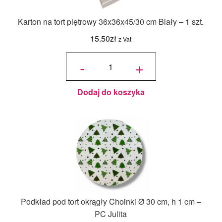
Karton na tort piętrowy 36x36x45/30 cm Biały – 1 szt.
15.50
zł
z Vat
ilość Karton
na tort
-
+
piętrowy
36x36x45/30
cm Biały - 1
szt.
Dodaj do koszyka
Podkład pod tort okrągły Choinki Ø 30 cm, h 1 cm –
PC Julita