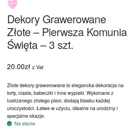
Nowości
Dekory Grawerowane
Ozdoby na tort weselny
Złote – Pierwsza Komunia
Święta – 3 szt.
20.00
zł
z Vat
Złote dekory grawerowane to elegancka dekoracja na
torty, ciasta, babeczki i inne wypieki. Wykonane z
lustrzanego złotego plexi, dodają blasku każdej
uroczystości. Łatwe w użyciu, idealne na urodziny i
specjalne okazje.
Na stanie