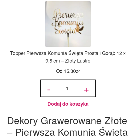
Topper Pierwsza Komunia Święta Prosta i Gołąb 12 x
9,5 cm – Złoty Lustro
Od
15.30
zł
ilość
Topper
-
+
Pierwsza
Komunia
Święta
Prosta i
Gołąb 12
x 9,5 cm
- Złoty
Lustro
Dodaj do koszyka
Dekory Grawerowane Złote
– Pierwsza Komunia Święta